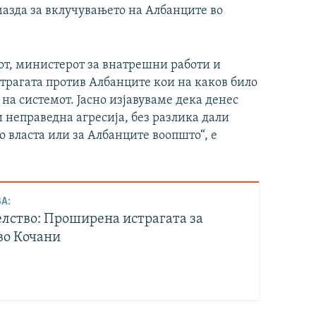
дмазда за вклучувањето на Албанците во
рот, министерот за внатрешни работи и
страгата против Албанците кои на каков било
на системот. Јасно изјавуваме дека денес
 неправедна агресија, без разлика дали
о власта или за Албанците воопшто“, е
А:
лство: Проширена истрагата за
во Кочани