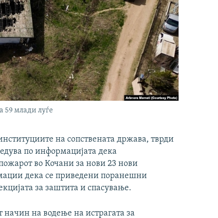
а 59 млади луѓе
 институциите на сопствената држава, тврди
ледува по информацијата дека
пожарот во Кочани за нови 23 нови
мации дека се приведени поранешни
кцијата за заштита и спасување.
т начин на водење на истрагата за