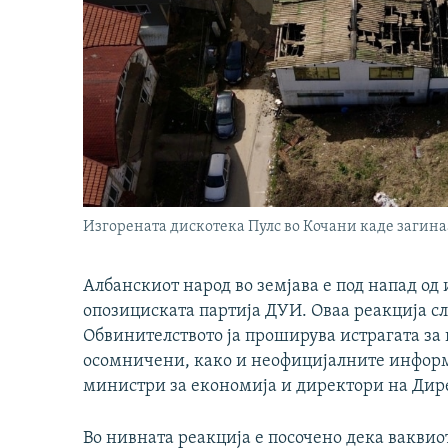
Изгорената дискотека Пулс во Кочани каде загина
Албанскиот народ во земјава е под напад од
опозициската партија ДУИ. Оваа реакција с
Обвинителството ја проширува истрагата за 
осомничени, како и неофицијалните инфор
министри за економија и директори на Дире
Во нивната реакција е посочено дека ваквио