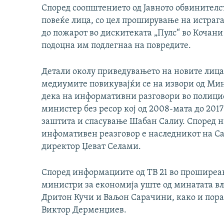
Според соопштението од Јавното обвинителст
повеќе лица, со цел проширување на истраг
до пожарот во дискитеката „Пулс“ во Кочани 
подоцна им подлегнаа на повредите.
Детали околу приведувањето на новите лица 
медиумите повикувајќи се на извори од Ми
дека на информативни разговори во полици
министер без ресор кој од 2008-мата до 201
заштита и спасување Шабан Салиу. Според
инфомативен реазговор е наследникот на С
директор Џеват Селами.
Според информациите од ТВ 21 во проширеа
министри за економија уште од минатата 
Дритон Кучи и Ваљон Сарачини, како и пор
Виктор Дерменџиев.