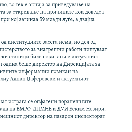
во, во тек е акција за приведување на
ата за откривање на причините кои доведоа
при кој загинаа 59 млади луѓе, а двајца
од институциите засега нема, но дел од
нистерството за внатрешни работи пишуваат
ски станици биле повикани и актуелниот
7 година беше директор на Дирекцијата за
 нивните информации повикан на
алиу Аднан Џаферовски и актуелниот
нат истрага се опфатени поранешните
влада на ВМРО-ДПМНЕ и ДУИ Беким Незири,
анешниот директор на пазарен инспекторат