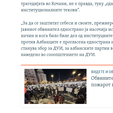
трагедијата во Кочани, не е правда, туку „о
институционалните текови“.
„За да се заштитат себеси и своите, премие
јавниот обвинител еднострано ја насочија и
начин и кога било биле дел од институциите 
против Албанците е прогласена еднострана и
станува збор за ДУИ, за албанските партии в
наведено во сооопштението на ДУИ.
ВИДЕТЕ И ОВ
Обвините
пожарот 