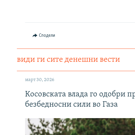
Сподели
види ги сите денешни вести
март 30, 2026
Косовската влада го одобри п
безбедносни сили во Газа