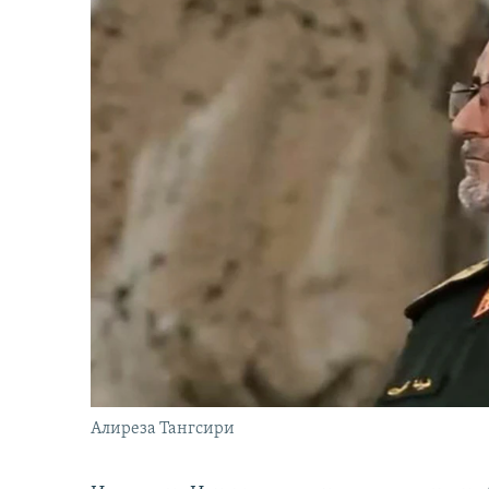
Алиреза Тангсири