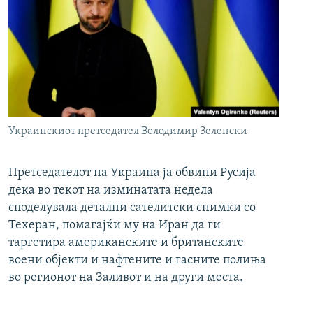
Украинскиот претседател Володимир Зеленски
Претседателот на Украина ја обвини Русија
дека во текот на изминатата недела
споделувала детални сателитски снимки со
Техеран, помагајќи му на Иран да ги
таргетира американските и британските
воени објекти и нафтените и гасните полиња
во регионот на Заливот и на други места.