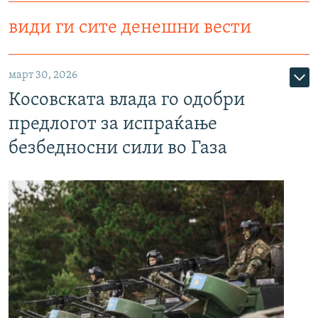
види ги сите денешни вести
март 30, 2026
Косовската влада го одобри
предлогот за испраќање
безбедносни сили во Газа