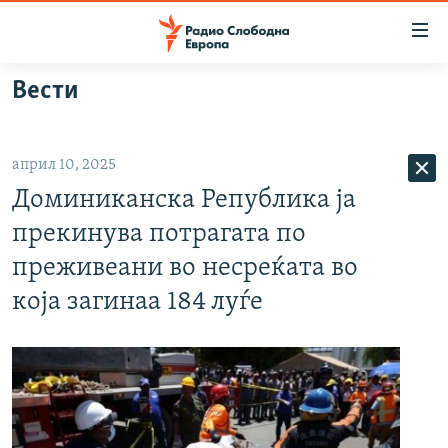
Достапни
линкови
Оди
Вести
на
МАКЕДОНИЈА
содржината
СВЕТ
Оди
април 10, 2025
ВИЗУЕЛНО
на
Доминиканска Република ја
главната
ВЕСТИ
навигација
прекинува потрагата по
ШТО ТРЕБА ДА ЗНАЕТЕ
Премини
преживеани во несреќата во
на
ПРИЈАВИ СЕ ЗА ЊУЗЛЕТЕР
која загинаа 184 луѓе
пребарување
ПОДКАСТ ЗОШТО?
СЛЕДЕТЕ НЕ