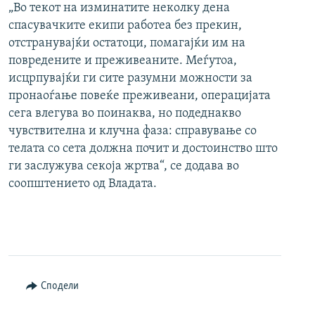
„Во текот на изминатите неколку дена
спасувачките екипи работеа без прекин,
отстранувајќи остатоци, помагајќи им на
повредените и преживеаните. Меѓутоа,
исцрпувајќи ги сите разумни можности за
пронаоѓање повеќе преживеани, операцијата
сега влегува во поинаква, но подеднакво
чувствителна и клучна фаза: справување со
телата со сета должна почит и достоинство што
ги заслужува секоја жртва“, се додава во
соопштението од Владата.
Сподели