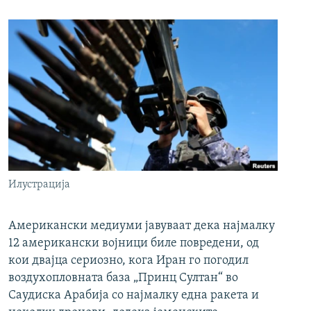
Илустрација
Американски медиуми јавуваат дека најмалку
12 американски војници биле повредени, од
кои двајца сериозно, кога Иран го погодил
воздухопловната база „Принц Султан“ во
Саудиска Арабија со најмалку една ракета и