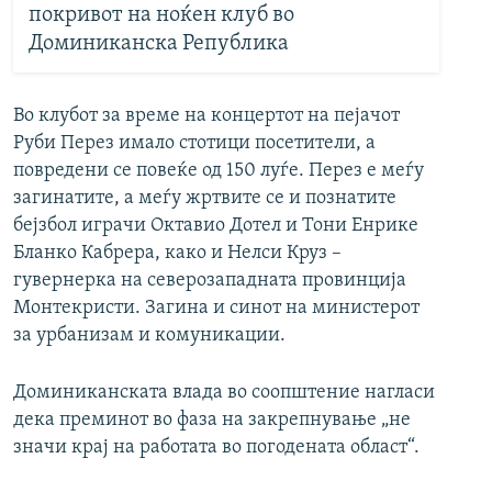
покривот на ноќен клуб во
Доминиканска Република
Во клубот за време на концертот на пејачот
Руби Перез имало стотици посетители, а
повредени се повеќе од 150 луѓе. Перез е меѓу
загинатите, а меѓу жртвите се и познатите
бејзбол играчи Октавио Дотел и Тони Енрике
Бланко Кабрера, како и Нелси Круз –
гувернерка на северозападната провинција
Монтекристи. Загина и синот на министерот
за урбанизам и комуникации.
Доминиканската влада во соопштение нагласи
дека преминот во фаза на закрепнување „не
значи крај на работата во погодената област“.