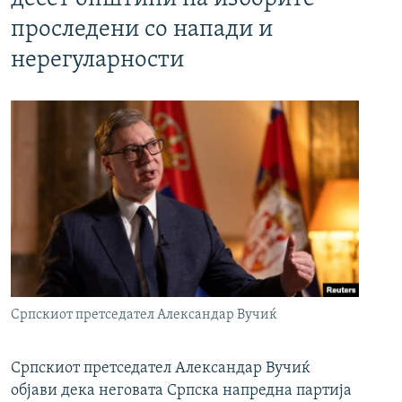
проследени со напади и
нерегуларности
Српскиот претседател Александар Вучиќ
Српскиот претседател Александар Вучиќ
објави дека неговата Српска напредна партија