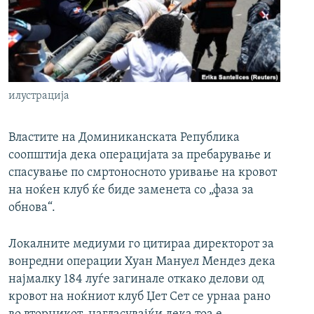
РСЕ веб страници
илустрација
Властите на Доминиканската Република
соопштија дека операцијата за пребарување и
спасување по смртоносното уривање на кровот
на ноќен клуб ќе биде заменета со „фаза за
обнова“.
Локалните медиуми го цитираа директорот за
вонредни операции Хуан Мануел Мендез дека
најмалку 184 луѓе загинале откако делови од
кровот на ноќниот клуб Џет Сет се урнаа рано