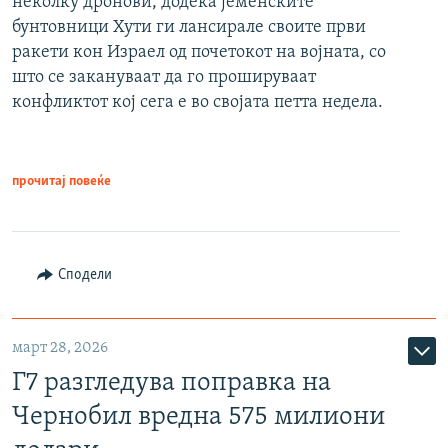
неколку дронови, додека јеменските
бунтовници Хути ги лансирале своите први
ракети кон Израел од почетокот на војната, со
што се закануваат да го прошируваат
конфликтот кој сега е во својата петта недела.
прочитај повеќе
Сподели
март 28, 2026
Г7 разгледува поправка на
Чернобил вредна 575 милиони