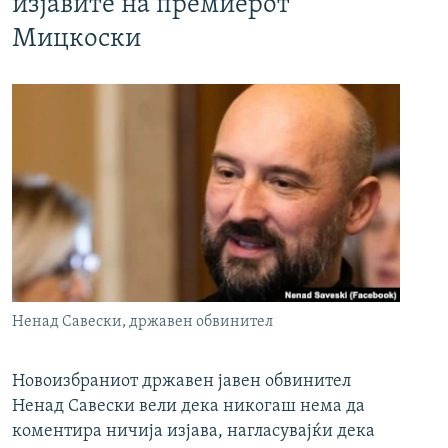
изјавите на премиерот
Мицкоски
Ненад Савески, државен обвинител
Новоизбраниот државен јавен обвинител
Ненад Савески вели дека никогаш нема да
коментира ничија изјава, нагласувајќи дека