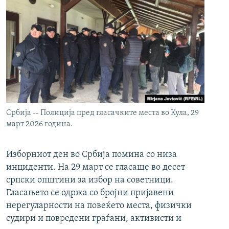
Србија -- Полиција пред гласачките места во Кула, 29
март 2026 година.
Изборниот ден во Србија помина со низа
инциденти. На 29 март се гласаше во десет
српски општини за избор на советници.
Гласањето се одржа со бројни пријавени
нерегуларности на повеќето места, физички
судири и повредени граѓани, активисти и