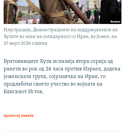
Илустрација, Демонстрациите на поддржувачите на
Хутите во знак на солидарност со Иран, во Јемен, на
27 март 2026 година.
Бунтовниците Хути испалија втора серија од
ракети во рок од 24 часа против Израел, додека
јеменската група, сојузничка на Иран, го
продлабочи своето учество во војната на
Блискиот Исток.
прочитај повеќе