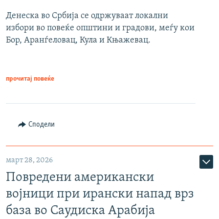
Денеска во Србија се одржуваат локални
избори во повеќе општини и градови, меѓу кои
Бор, Аранѓеловац, Кула и Књажевац.
прочитај повеќе
Сподели
март 28, 2026
Повредени американски
војници при ирански напад врз
база во Саудиска Арабија