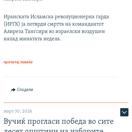
Иранската Исламска револуционерна гарда
(ИРГК) ја потврди смртта на командантот
Алиреза Тангсири во израелски воздушен
напад минатата недела.
прочитај повеќе
Сподели
март 30, 2026
Вучиќ прогласи победа во сите
десет општини на изборите