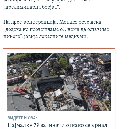
во вторникот, нагласувајќи дека тоа е
„прелиминарна бројка“.
На прес-конференција, Мендез рече дека
„додека не прочешламе сè, нема да оставиме
никого“, јавија локалните медиуми.
ВИДЕТЕ И ОВА:
Најмалку 79 загинати откако се урнал