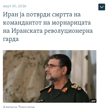
март 30, 2026
Иран ја потврди смртта на
командантот на морнарицата
на Иранската револуционерна
гарда
Алиреза Тангсири