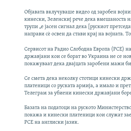
Објавата вклучуваше видео од заробен војни
кинески, Зеленскиј рече дека вмешаноста н
трупи „е јасен сигнал дека [рускиот претсе
направи сè освен да стави крај на војната. Т
Сервисот на Радио Слободна Европа (РСЕ) н
државјани кои се борат во Украина не се но
покажуваат дека двајцата заробени мажи би
Се смета дека неколку стотици кинески држа
платеници со руската армија, а имало и пре
Телеграм за убиени кинески државјани бореј
Базата на податоци на руското Министерство 
покажа и кинески платеници кои служат зае
РСЕ на англиски јазик.