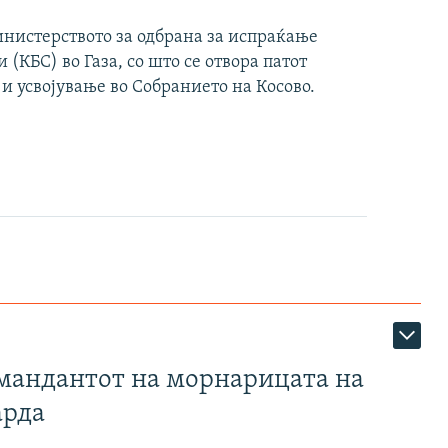
инистерството за одбрана за испраќање
(КБС) во Газа, со што се отвора патот
 и усвојување во Собранието на Косово.
омандантот на морнарицата на
арда