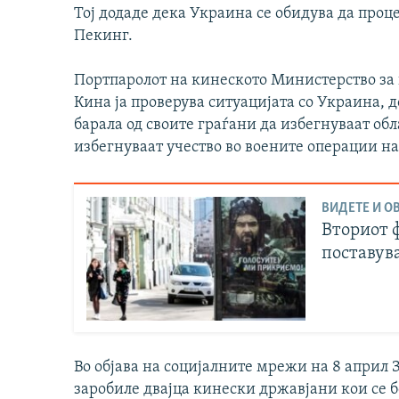
Тој додаде дека Украина се обидува да проц
Пекинг.
Портпаролот на кинеското Министерство за
Кина ја проверува ситуацијата со Украина, 
барала од своите граѓани да избегнуваат об
избегнуваат учество во воените операции на 
ВИДЕТЕ И ОВ
Вториот 
поставува
Во објава на социјалните мрежи на 8 април
заробиле двајца кинески државјани кои се б