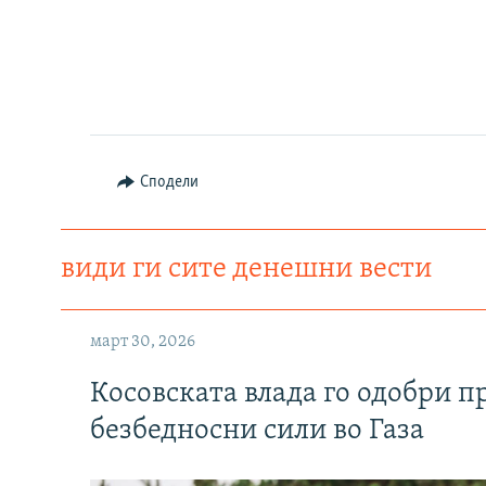
Сподели
види ги сите денешни вести
март 30, 2026
Косовската влада го одобри п
безбедносни сили во Газа