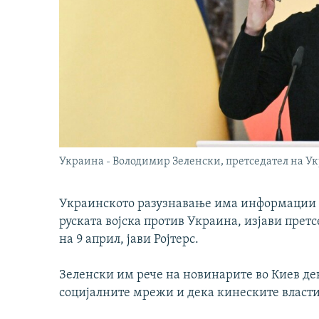
Украина - Володимир Зеленски, претседател на Ук
Украинското разузнавање има информации за
руската војска против Украина, изјави прет
на 9 април, јави Ројтерс.
Зеленски им рече на новинарите во Киев де
социјалните мрежи и дека кинеските власти 