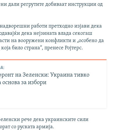
ени дали регрутите добиваат инструкции од
 надворешни работи претходно изјави дека
додавајќи дека нејзината влада секогаш
ласти на вооружени конфликти и „особено да
која било страна“, пренесе Ројтерс.
А:
фронт на Зеленски: Украина тивко
 основа за избори
 Зеленски рече дека украинските сили
орат со руската армија.