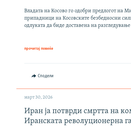
Владата на Косово го одобри предлогот на М
припадници на Косовските безбедносни сили 
одлуката да биде доставена на разгледување
прочитај повеќе
Сподели
март 30, 2026
Иран ја потврди смртта на к
Иранската револуционерна г