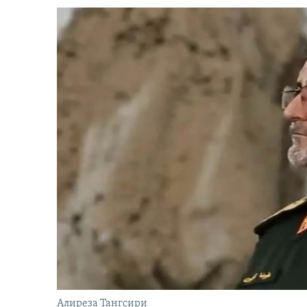
Алиреза Тангсири