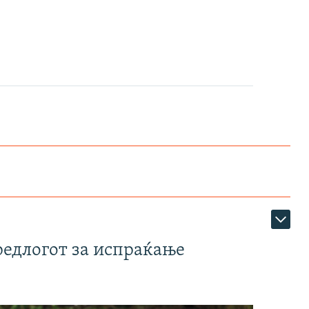
редлогот за испраќање