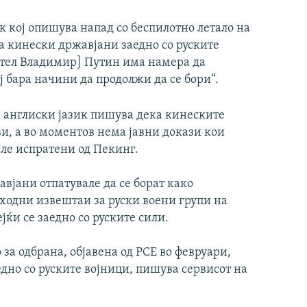
к кој опишува напад со беспилотно летало на
а кинески државјани заедно со руските
дател Владимир] Путин има намера да
ој бара начини да продолжи да се бори“.
а англиски јазик пишува дека кинеските
ви, а во моментов нема јавни докази кои
ле испратени од Пекинг.
вјани отпатувале да се борат како
тходни извештаи за руски воени групи на
ќи се заедно со руските сили.
за одбрана, објавена од РСЕ во февруари,
дно со руските војници, пишува сервисот на