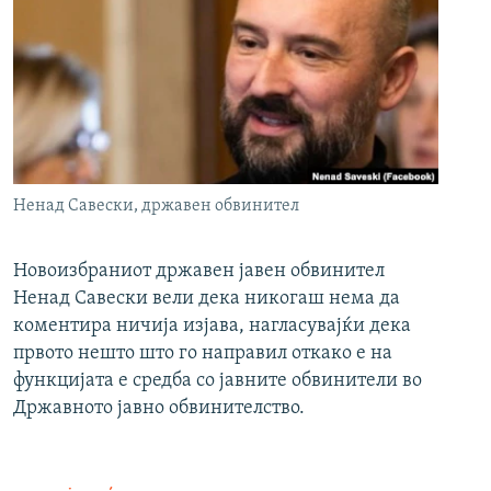
Ненад Савески, државен обвинител
Новоизбраниот државен јавен обвинител
Ненад Савески вели дека никогаш нема да
коментира ничија изјава, нагласувајќи дека
првото нешто што го направил откако е на
функцијата е средба со јавните обвинители во
Државното јавно обвинителство.