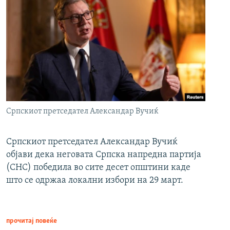
Српскиот претседател Александар Вучиќ
Српскиот претседател Александар Вучиќ
објави дека неговата Српска напредна партија
(СНС) победила во сите десет општини каде
што се одржаа локални избори на 29 март.
прочитај повеќе