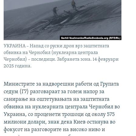
УКРАИНА – Напад со руски дрон врз заштитната
обвивка на Чернобил (нуклеарна централа
Чернобил) – последици. Забранета зона. 14 февруари
2025 година.
Министрите за надворешни работи од Групата
седум (Г7) разговараат за голем напор за
санирање на оштетувањата на заштитната
обвивка на нуклеарната централа Чернобил во
Украина, со проценети трошоци од околу 575
милиони долари, знак дека Киев останува во
фокусот на разговорите на високо ниво и