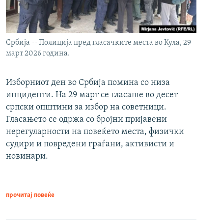
Србија -- Полиција пред гласачките места во Кула, 29
март 2026 година.
Изборниот ден во Србија помина со низа
инциденти. На 29 март се гласаше во десет
српски општини за избор на советници.
Гласањето се одржа со бројни пријавени
нерегуларности на повеќето места, физички
судири и повредени граѓани, активисти и
новинари.
прочитај повеќе