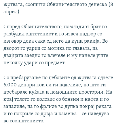
жртвата, соопшти Обвинителството денеска (8
април).
Според Обвинителството, помладиот брат го
разбудил оштетениот и го извел надвор со
изговор дека сака од него да купи ракија. Во
дворот го удрил со мотика по главата, па
двајцата заедно го влечеле и му нанеле уште
неколку удари со предмет.
Со пребарување по џебовите од жртвата одзеле
6.000 денари кои си ги поделиле, по што ги
пребарале куќата и помошните простории. На
крај телото го полеале со бензин и нафта и го
запалиле, па го фрлиле во дупка покрај реката
и го покриле со дрвја и камења – се наведува
во соопштението.