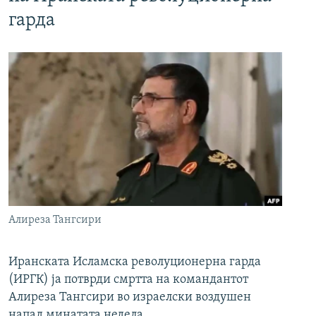
гарда
Алиреза Тангсири
Иранската Исламска револуционерна гарда
(ИРГК) ја потврди смртта на командантот
Алиреза Тангсири во израелски воздушен
напад минатата недела.