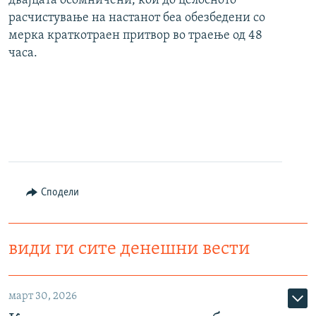
двајцата осомничени, кои до целосното
расчистување на настанот беа обезбедени со
мерка краткотраен притвор во траење од 48
часа.
Сподели
види ги сите денешни вести
март 30, 2026