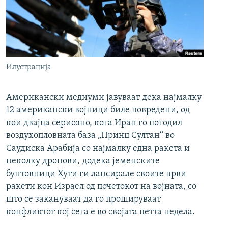
Илустрација
Американски медиуми јавуваат дека најмалку
12 американски војници биле повредени, од
кои двајца сериозно, кога Иран го погодил
воздухопловната база „Принц Султан“ во
Саудиска Арабија со најмалку една ракета и
неколку дронови, додека јеменските
бунтовници Хути ги лансирале своите први
ракети кон Израел од почетокот на војната, со
што се закануваат да го прошируваат
конфликтот кој сега е во својата петта недела.