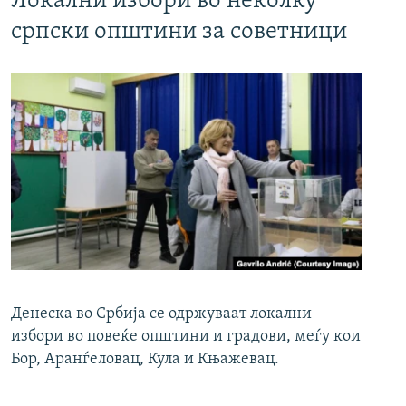
Локални избори во неколку
српски општини за советници
Денеска во Србија се одржуваат локални
избори во повеќе општини и градови, меѓу кои
Бор, Аранѓеловац, Кула и Књажевац.