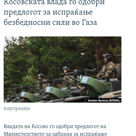
Косовската влада го одобри
предлогот за испраќање
безбедносни сили во Газа
илустрација
Владата на Косово го одобри предлогот на
Министерството за одбрана за испраќање