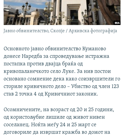
РСЕ веб страници
Јавно обвинителство, Скопје / Архивска фотографија
Основното јавно обвинителство Куманово
донесе Наредба за спроведување истражна
постапка против двајца браќа од
кривопаланечкото село Луке. За нив постои
основано сомнение дека како соизвршители го
сториле кривичното дело – Убиство од член 123
став 2 точка 4 од Кривичниот законик.
Осомничените, на возраст од 20 и 25 години,
од користољубие лишиле од живот нивен
соселанец. Ноќта меѓу 24 и 25 март се
договориле да извршат кражба во домот на