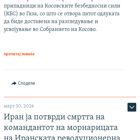
припадници на Косовските безбедносни сили
(КБС) во Газа, со што се отвора патот одлуката
да биде доставена на разгледување и
усвојување во Собранието на Косово.
прочитај повеќе
Сподели
март 30, 2026
Иран ја потврди смртта на
командантот на морнарицата
на Иранската револуционерна