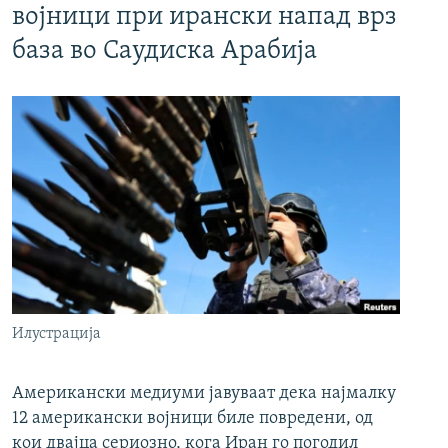
војници при ирански напад врз
база во Саудиска Арабија
Илустрација
Американски медиуми јавуваат дека најмалку
12 американски војници биле повредени, од
кои двајца сериозно, кога Иран го погодил