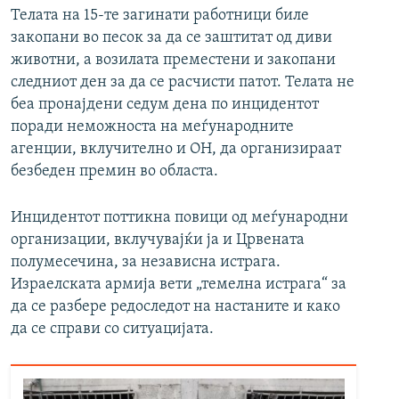
Телата на 15-те загинати работници биле
закопани во песок за да се заштитат од диви
животни, а возилата преместени и закопани
следниот ден за да се расчисти патот. Телата не
беа пронајдени седум дена по инцидентот
поради неможноста на меѓународните
агенции, вклучително и ОН, да организираат
безбеден премин во областа.
Инцидентот поттикна повици од меѓународни
организации, вклучувајќи ја и Црвената
полумесечина, за независна истрага.
Израелската армија вети „темелна истрага“ за
да се разбере редоследот на настаните и како
да се справи со ситуацијата.