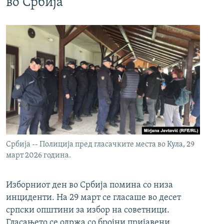
во Србија
Србија -- Полиција пред гласачките места во Кула, 29
март 2026 година.
Изборниот ден во Србија помина со низа
инциденти. На 29 март се гласаше во десет
српски општини за избор на советници.
Гласањето се одржа со бројни пријавени