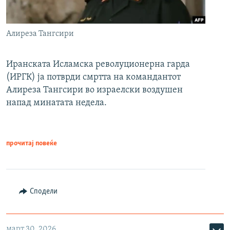
Алиреза Тангсири
Иранската Исламска револуционерна гарда
(ИРГК) ја потврди смртта на командантот
Алиреза Тангсири во израелски воздушен
напад минатата недела.
прочитај повеќе
Сподели
март 30, 2026