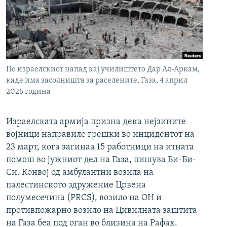
РСЕ веб страници
По израелскиот напад кај училиштето Дар Ал-Аркам,
каде има засолништа за раселените, Газа, 4 април
2025 година
Израелската армија призна дека нејзините
војници направиле грешки во инцидентот на
23 март, кога загинаа 15 работници на итната
помош во јужниот дел на Газа, пишува Би-Би-
Си. Конвој од амбулантни возила на
палестинското здружение Црвена
полумесечина (PRCS), возило на ОН и
противпожарно возило на Цивилната заштита
на Газа беа под оган во близина на Рафах.