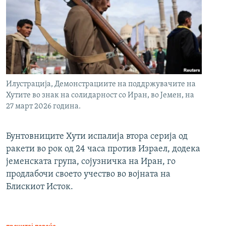
Илустрација, Демонстрациите на поддржувачите на
Хутите во знак на солидарност со Иран, во Јемен, на
27 март 2026 година.
Бунтовниците Хути испалија втора серија од
ракети во рок од 24 часа против Израел, додека
јеменската група, сојузничка на Иран, го
продлабочи своето учество во војната на
Блискиот Исток.