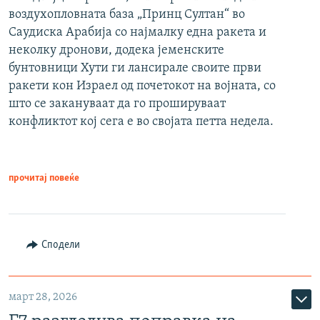
воздухопловната база „Принц Султан“ во
Саудиска Арабија со најмалку една ракета и
неколку дронови, додека јеменските
бунтовници Хути ги лансирале своите први
ракети кон Израел од почетокот на војната, со
што се закануваат да го прошируваат
конфликтот кој сега е во својата петта недела.
прочитај повеќе
Сподели
март 28, 2026