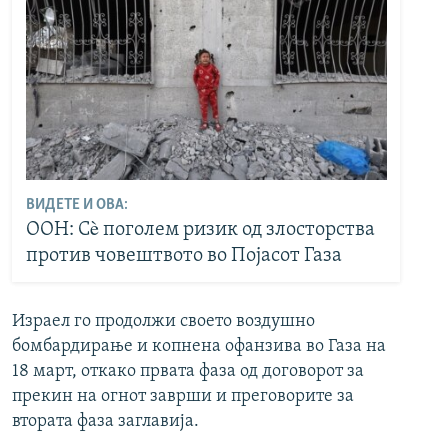
ВИДЕТЕ И ОВА:
ООН: Сè поголем ризик од злосторства
против човештвото во Појасот Газа
Израел го продолжи своето воздушно
бомбардирање и копнена офанзива во Газа на
18 март, откако првата фаза од договорот за
прекин на огнот заврши и преговорите за
втората фаза заглавија.