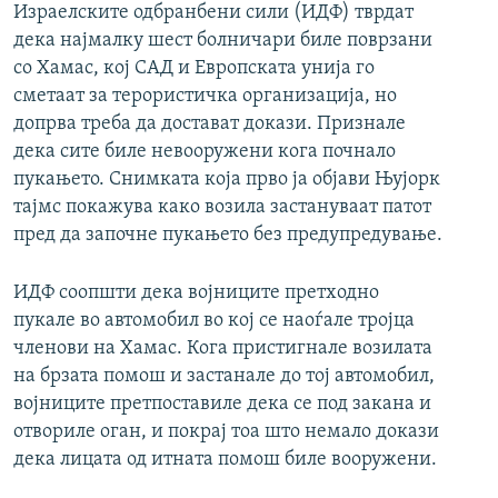
Израелските одбранбени сили (ИДФ) тврдат
дека најмалку шест болничари биле поврзани
со Хамас, кој САД и Европската унија го
сметаат за терористичка организација, но
допрва треба да достават докази. Признале
дека сите биле невооружени кога почнало
пукањето. Снимката која прво ја објави Њујорк
тајмс покажува како возила застануваат патот
пред да започне пукањето без предупредување.
ИДФ соопшти дека војниците претходно
пукале во автомобил во кој се наоѓале тројца
членови на Хамас. Кога пристигнале возилата
на брзата помош и застанале до тој автомобил,
војниците претпоставиле дека се под закана и
отвориле оган, и покрај тоа што немало докази
дека лицата од итната помош биле вооружени.