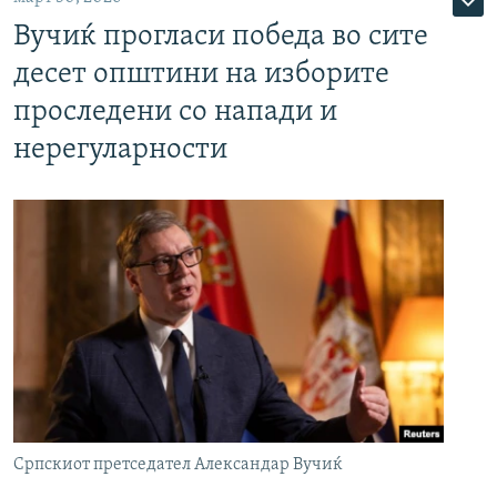
Вучиќ прогласи победа во сите
десет општини на изборите
проследени со напади и
нерегуларности
Српскиот претседател Александар Вучиќ