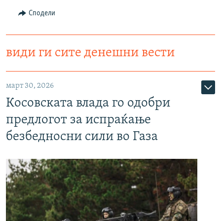
Сподели
види ги сите денешни вести
март 30, 2026
Косовската влада го одобри
предлогот за испраќање
безбедносни сили во Газа