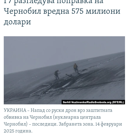
Г7 разгледува поправка на
Чернобил вредна 575 милиони
долари
УКРАИНА – Напад со руски дрон врз заштитната
обвивка на Чернобил (нуклеарна централа
Чернобил) – последици. Забранета зона. 14 февруари
2025 година.