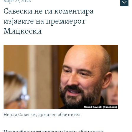
март 27, 2026
Савески не ги коментира
изјавите на премиерот
Мицкоски
Ненад Савески, државен обвинител