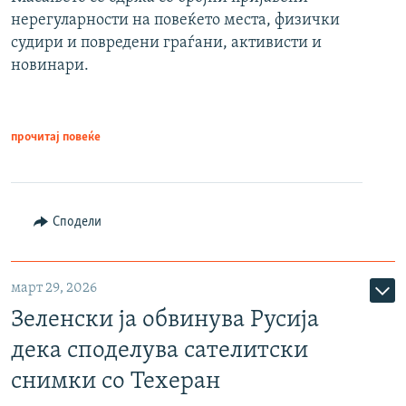
нерегуларности на повеќето места, физички
судири и повредени граѓани, активисти и
новинари.
прочитај повеќе
Сподели
март 29, 2026
Зеленски ја обвинува Русија
дека споделува сателитски
снимки со Техеран