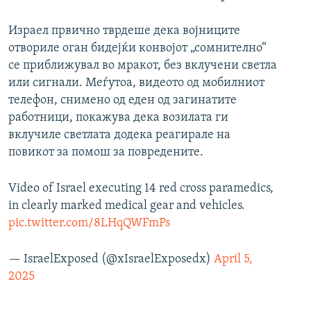
Израел првично тврдеше дека војниците
отвориле оган бидејќи конвојот „сомнително“
се приближувал во мракот, без вклучени светла
или сигнали. Меѓутоа, видеото од мобилниот
телефон, снимено од еден од загинатите
работници, покажува дека возилата ги
вклучиле светлата додека реагирале на
повикот за помош за повредените.
Video of Israel executing 14 red cross paramedics,
in clearly marked medical gear and vehicles.
pic.twitter.com/8LHqQWFmPs
— IsraelExposed (@xIsraelExposedx)
April 5,
2025