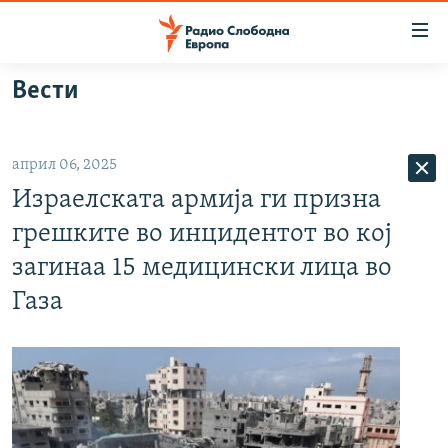
Достапни
линкови
Оди
Вести
на
МАКЕДОНИЈА
содржината
СВЕТ
Оди
април 06, 2025
ВИЗУЕЛНО
на
Израелската армија ги призна
главната
ВЕСТИ
навигација
грешките во инцидентот во кој
ШТО ТРЕБА ДА ЗНАЕТЕ
Премини
загинаа 15 медицински лица во
на
ПРИЈАВИ СЕ ЗА ЊУЗЛЕТЕР
Газа
пребарување
ПОДКАСТ ЗОШТО?
СЛЕДЕТЕ НЕ