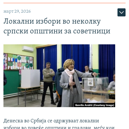
март 29, 2026
Локални избори во неколку
српски општини за советници
Денеска во Србија се одржуваат локални
избори во повеќе општини и градови, меѓу кои