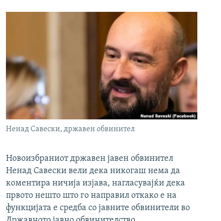
Ненад Савески, државен обвинител
Новоизбраниот државен јавен обвинител
Ненад Савески вели дека никогаш нема да
коментира ничија изјава, нагласувајќи дека
првото нешто што го направил откако е на
функцијата е средба со јавните обвинители во
Државното јавно обвинителство.