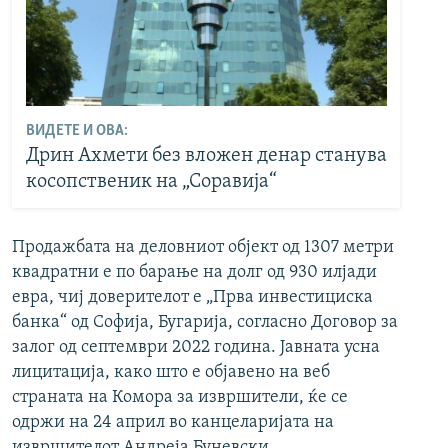
ВИДЕТЕ И ОВА:
Дрин Ахмети без вложен денар станува
косопственик на „Соравија“
Продажбата на деловниот објект од 1307 метри
квадратни е по барање на долг од 930 илјади
евра, чиј доверителот е „Прва инвестициска
банка“ од Софија, Бугарија, согласно Договор за
залог од септември 2022 година. Јавната усна
лицитација,
како што е објавено на веб
страната на Комора за извршители, ќе се
одржи на 24 април во канцеларијата на
извршителот Андреја Буневски.