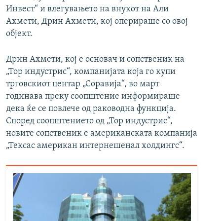
Инвест“ и влегувањето на внукот на Али
Ахмети, Дрин Ахмети, кој оперираше со овој
објект.
Дрин Ахмети, кој е основач и сопственик на
„Тор индустрис“, компанијата која го купи
трговскиот центар „Соравија“, во март
годинава преку соопштение информираше
дека ќе се повлече од раководна функција.
Според соопштението од „Тор индустрис“,
новите сопственик е американската компанија
„Тексас американ интернешенал холдингс“.