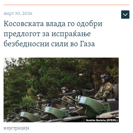
март 30, 2026
Косовската влада го одобри
предлогот за испраќање
безбедносни сили во Газа
илустрација