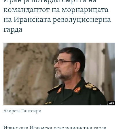
Иран ја потврди смртта на
командантот на морнарицата
на Иранската револуционерна
гарда
Алиреза Тангсири
Иранската Исламска револуционерна гарда