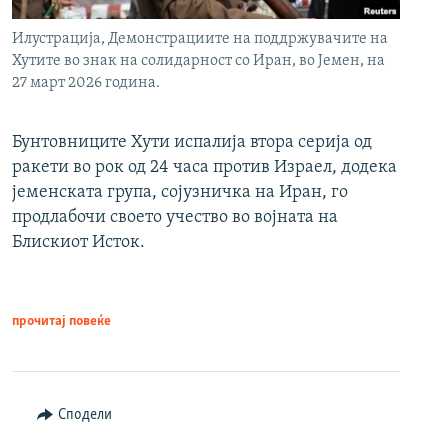
Илустрација, Демонстрациите на поддржувачите на
Хутите во знак на солидарност со Иран, во Јемен, на
27 март 2026 година.
Бунтовниците Хути испалија втора серија од
ракети во рок од 24 часа против Израел, додека
јеменската група, сојузничка на Иран, го
продлабочи своето учество во војната на
Блискиот Исток.
прочитај повеќе
Сподели