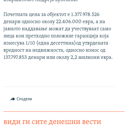
Почетната цена за објектот е 1.377.978.526
денари односно околу 22.406.000 евра, а на
јавното наддавање можат да учествуваат само
лица кои претходно положиле гаранција која
изнесува 1/10 (една десеттина)од утврдената
вредност на недвижноста, односно износ од
137.797.853 денари или околу 2,2 милиони евра.
Сподели
види ги сите денешни вести