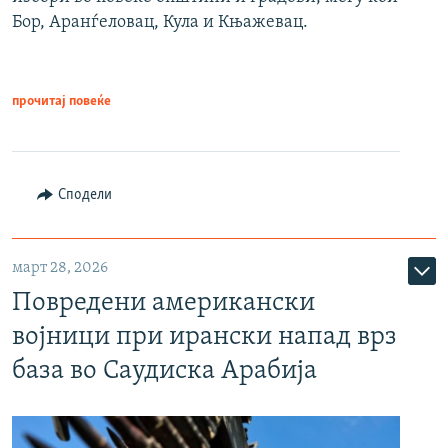
Бор, Аранѓеловац, Кула и Књажевац.
прочитај повеќе
Сподели
март 28, 2026
Повредени американски
војници при ирански напад врз
база во Саудиска Арабија