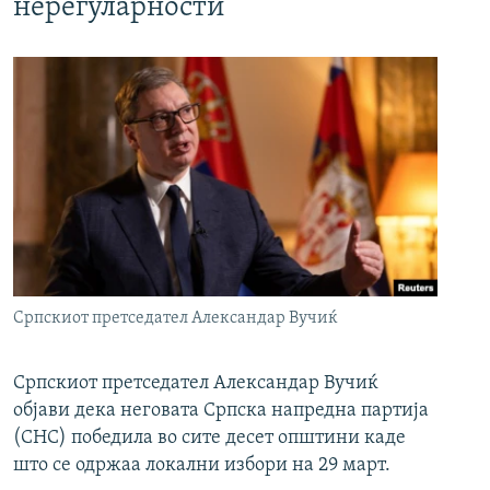
нерегуларности
Српскиот претседател Александар Вучиќ
Српскиот претседател Александар Вучиќ
објави дека неговата Српска напредна партија
(СНС) победила во сите десет општини каде
што се одржаа локални избори на 29 март.