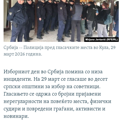
Србија -- Полиција пред гласачките места во Кула, 29
март 2026 година.
Изборниот ден во Србија помина со низа
инциденти. На 29 март се гласаше во десет
српски општини за избор на советници.
Гласањето се одржа со бројни пријавени
нерегуларности на повеќето места, физички
судири и повредени граѓани, активисти и
новинари.