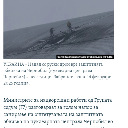
УКРАИНА – Напад со руски дрон врз заштитната
обвивка на Чернобил (нуклеарна централа
Чернобил) – последици. Забранета зона. 14 февруари
2025 година.
Министрите за надворешни работи од Групата
седум (Г7) разговараат за голем напор за
санирање на оштетувањата на заштитната
обвивка на нуклеарната централа Чернобил во