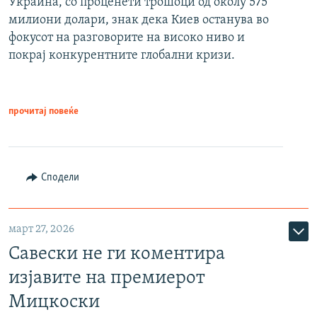
Украина, со проценети трошоци од околу 575
милиони долари, знак дека Киев останува во
фокусот на разговорите на високо ниво и
покрај конкурентните глобални кризи.
прочитај повеќе
Сподели
март 27, 2026
Савески не ги коментира
изјавите на премиерот
Мицкоски