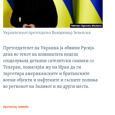
Украинскиот претседател Володимир Зеленски
Претседателот на Украина ја обвини Русија
дека во текот на изминатата недела
споделувала детални сателитски снимки со
Техеран, помагајќи му на Иран да ги
таргетира американските и британските
воени објекти и нафтените и гасните полиња
во регионот на Заливот и на други места.
прочитај повеќе