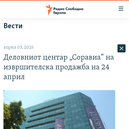
Достапни
линкови
Оди
Вести
на
МАКЕДОНИЈА
содржината
СВЕТ
Оди
април 03, 2025
ВИЗУЕЛНО
на
Деловниот центар „Соравиа“ на
главната
ВЕСТИ
навигација
извршителска продажба на 24
ШТО ТРЕБА ДА ЗНАЕТЕ
Премини
април
на
ПРИЈАВИ СЕ ЗА ЊУЗЛЕТЕР
пребарување
ПОДКАСТ ЗОШТО?
СЛЕДЕТЕ НЕ