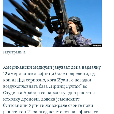
Илустрација
Американски медиуми јавуваат дека најмалку
12 американски војници биле повредени, од
кои двајца сериозно, кога Иран го погодил
воздухопловната база „Принц Султан“ во
Саудиска Арабија со најмалку една ракета и
неколку дронови, додека јеменските
бунтовници Хути ги лансирале своите први
ракети кон Израел од почетокот на војната, со