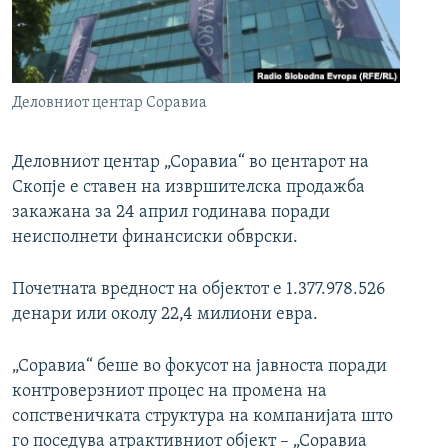
РСЕ веб страници
Деловниот центар Соравиа
Деловниот центар „Соравиа“ во центарот на
Скопје е ставен на извршителска продажба
закажана за 24 април годинава поради
неисполнети финансиски обврски.
Почетната вредност на објектот е 1.377.978.526
денари или околу 22,4 милиони евра.
„Соравиа“ беше во фокусот на јавноста поради
контроверзниот процес на промена на
сопственичката структура на компанијата што
го поседува атрактивниот објект – „Соравиа