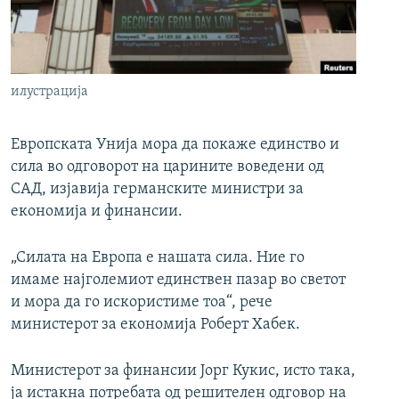
РСЕ веб страници
илустрација
Европската Унија мора да покаже единство и
сила во одговорот на царините воведени од
САД, изјавија германските министри за
економија и финансии.
„Силата на Европа е нашата сила. Ние го
имаме најголемиот единствен пазар во светот
и мора да го искористиме тоа“, рече
министерот за економија Роберт Хабек.
Министерот за финансии Јорг Кукис, исто така,
ја истакна потребата од решителен одговор на