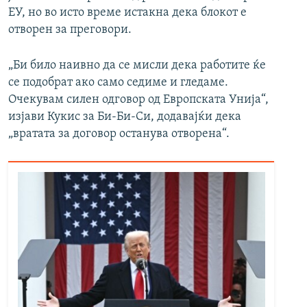
ЕУ, но во исто време истакна дека блокот е
отворен за преговори.
„Би било наивно да се мисли дека работите ќе
се подобрат ако само седиме и гледаме.
Очекувам силен одговор од Европската Унија“,
изјави Кукис за Би-Би-Си, додавајќи дека
„вратата за договор останува отворена“.