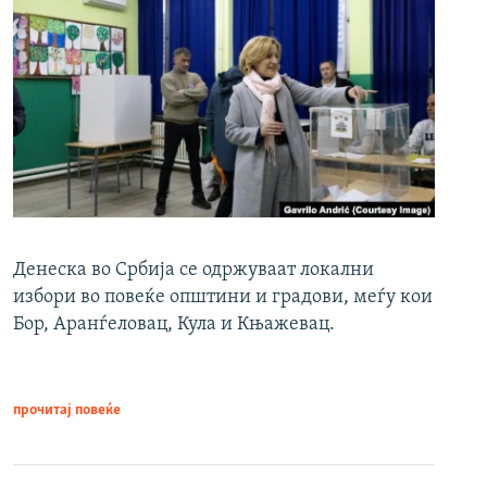
Денеска во Србија се одржуваат локални
избори во повеќе општини и градови, меѓу кои
Бор, Аранѓеловац, Кула и Књажевац.
прочитај повеќе