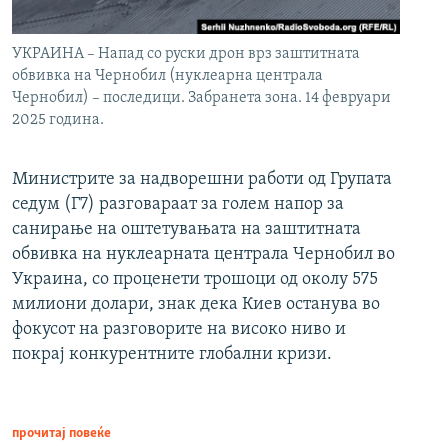
УКРАИНА – Напад со руски дрон врз заштитната
обвивка на Чернобил (нуклеарна централа
Чернобил) – последици. Забранета зона. 14 февруари
2025 година.
Министрите за надворешни работи од Групата
седум (Г7) разговараат за голем напор за
санирање на оштетувањата на заштитната
обвивка на нуклеарната централа Чернобил во
Украина, со проценети трошоци од околу 575
милиони долари, знак дека Киев останува во
фокусот на разговорите на високо ниво и
покрај конкурентните глобални кризи.
прочитај повеќе