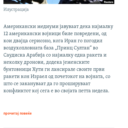
Илустрација
Американски медиуми јавуваат дека најмалку
12 американски војници биле повредени, од
кои двајца сериозно, кога Иран го погодил
воздухопловната база „Принц Султан“ во
Саудиска Арабија со најмалку една ракета и
неколку дронови, додека јеменските
бунтовници Хути ги лансирале своите први
ракети кон Израел од почетокот на војната, со
што се закануваат да го прошируваат
конфликтот кој сега е во својата петта недела.
прочитај повеќе