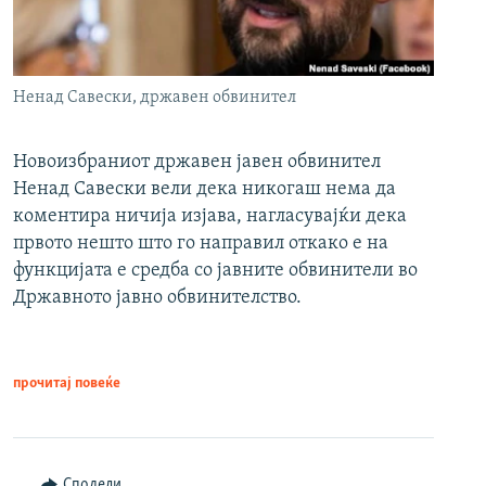
Ненад Савески, државен обвинител
Новоизбраниот државен јавен обвинител
Ненад Савески вели дека никогаш нема да
коментира ничија изјава, нагласувајќи дека
првото нешто што го направил откако е на
функцијата е средба со јавните обвинители во
Државното јавно обвинителство.
прочитај повеќе
Сподели