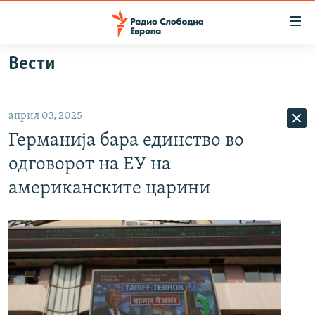
Достапни
линкови
Оди
Вести
на
МАКЕДОНИЈА
содржината
СВЕТ
Оди
април 03, 2025
ВИЗУЕЛНО
на
Германија бара единство во
главната
ВЕСТИ
навигација
одговорот на ЕУ на
ШТО ТРЕБА ДА ЗНАЕТЕ
Премини
американските царини
на
ПРИЈАВИ СЕ ЗА ЊУЗЛЕТЕР
пребарување
ПОДКАСТ ЗОШТО?
СЛЕДЕТЕ НЕ