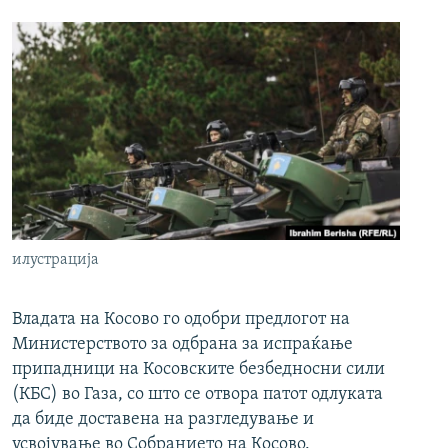
илустрација
Владата на Косово го одобри предлогот на
Министерството за одбрана за испраќање
припадници на Косовските безбедносни сили
(КБС) во Газа, со што се отвора патот одлуката
да биде доставена на разгледување и
усвојување во Собранието на Косово.