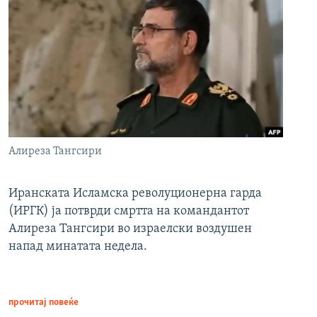
Алиреза Тангсири
Иранската Исламска револуционерна гарда
(ИРГК) ја потврди смртта на командантот
Алиреза Тангсири во израелски воздушен
напад минатата недела.
прочитај повеќе