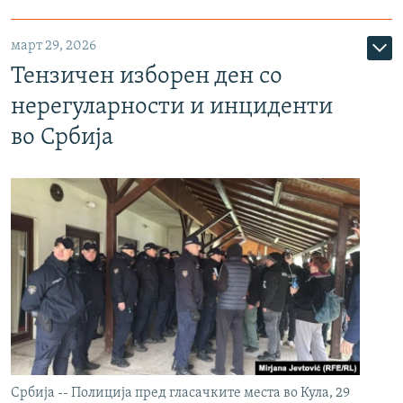
март 29, 2026
Тензичен изборен ден со
нерегуларности и инциденти
во Србија
Србија -- Полиција пред гласачките места во Кула, 29