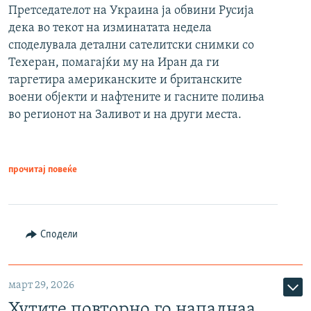
Претседателот на Украина ја обвини Русија
дека во текот на изминатата недела
споделувала детални сателитски снимки со
Техеран, помагајќи му на Иран да ги
таргетира американските и британските
воени објекти и нафтените и гасните полиња
во регионот на Заливот и на други места.
прочитај повеќе
Сподели
март 29, 2026
Хутите повторно го нападнаа