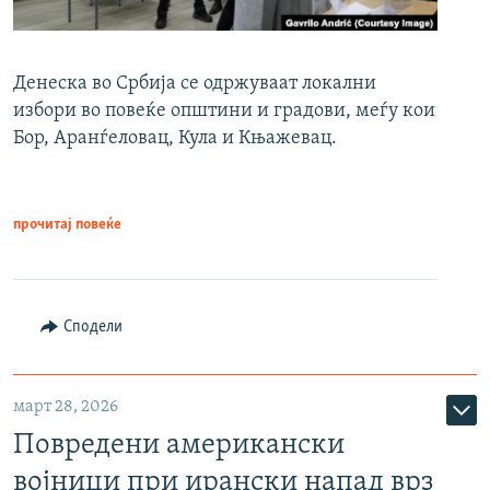
Денеска во Србија се одржуваат локални
избори во повеќе општини и градови, меѓу кои
Бор, Аранѓеловац, Кула и Књажевац.
прочитај повеќе
Сподели
март 28, 2026
Повредени американски
војници при ирански напад врз