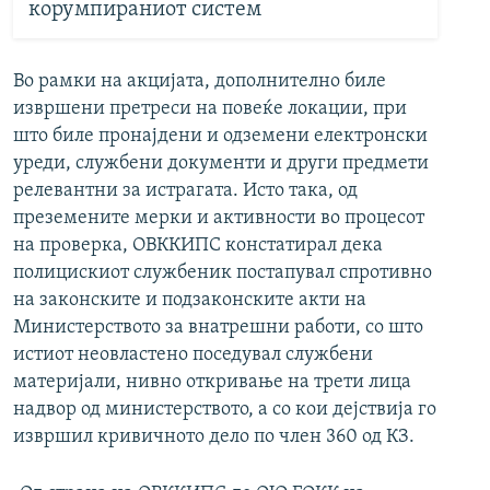
корумпираниот систем
Во рамки на акцијата, дополнително биле
извршени претреси на повеќе локации, при
што биле пронајдени и одземени електронски
уреди, службени документи и други предмети
релевантни за истрагата. Исто така, од
преземените мерки и активности во процесот
на проверка, ОВККИПС констатирал дека
полицискиот службеник постапувал спротивно
на законските и подзаконските акти на
Министерството за внатрешни работи, со што
истиот неовластено поседувал службени
материјали, нивно откривање на трети лица
надвор од министерството, а со кои дејствија го
извршил кривичното дело по член 360 од КЗ.