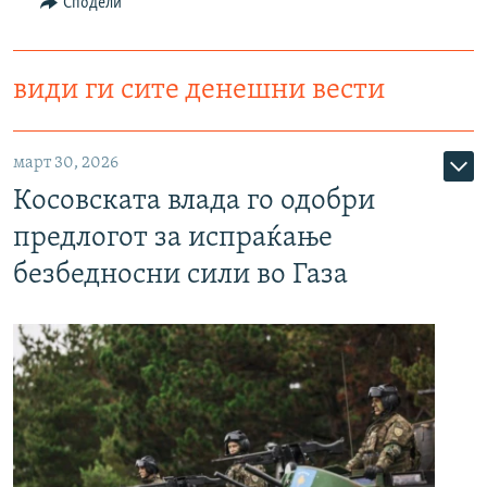
Сподели
види ги сите денешни вести
март 30, 2026
Косовската влада го одобри
предлогот за испраќање
безбедносни сили во Газа