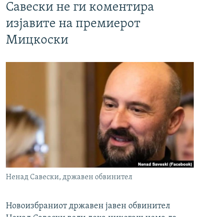
Савески не ги коментира
изјавите на премиерот
Мицкоски
Ненад Савески, државен обвинител
Новоизбраниот државен јавен обвинител