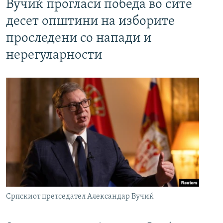
Вучиќ прогласи победа во сите
десет општини на изборите
проследени со напади и
нерегуларности
Српскиот претседател Александар Вучиќ