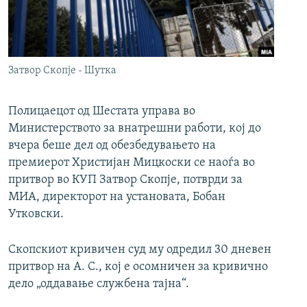
РСЕ веб страници
Затвор Скопје - Шутка
Полицаецот од Шестата управа во
Министерството за внатрешни работи, кој до
вчера беше дел од обезбедувањето на
премиерот Христијан Мицкоски се наоѓа во
притвор во КУП Затвор Скопје, потврди за
МИА, директорот на установата, Бобан
Утковски.
Скопскиот кривичен суд му одредил 30 дневен
притвор на А. С., кој е осомничен за кривично
дело „оддавање службена тајна“.