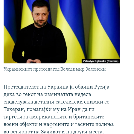
Украинскиот претседател Володимир Зеленски
Претседателот на Украина ја обвини Русија
дека во текот на изминатата недела
споделувала детални сателитски снимки со
Техеран, помагајќи му на Иран да ги
таргетира американските и британските
воени објекти и нафтените и гасните полиња
во регионот на Заливот и на други места.