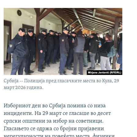
Србија -- Полиција пред гласачките места во Кула, 29
март 2026 година.
Изборниот ден во Србија помина со низа
инциденти. На 29 март се гласаше во десет
српски општини за избор на советници.
Гласањето се одржа со бројни пријавени
нерегуларности на повеќето места, физички