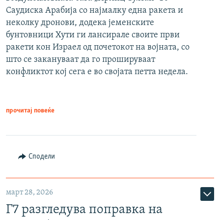
Саудиска Арабија со најмалку една ракета и
неколку дронови, додека јеменските
бунтовници Хути ги лансирале своите први
ракети кон Израел од почетокот на војната, со
што се закануваат да го прошируваат
конфликтот кој сега е во својата петта недела.
прочитај повеќе
Сподели
март 28, 2026
Г7 разгледува поправка на