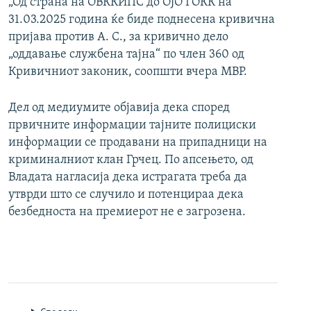
„Од страна на ОВККИПС до ОЈО ГОКК на
31.03.2025 година ќе биде поднесена кривична
пријава против А. С., за кривично дело
„оддавање службена тајна“ по член 360 од
Кривичниот законик, соопшти вчера МВР.
Дел од медиумите објавија дека според
првичните информации тајните полициски
информации се продавани на припадници на
криминалниот клан Грчец. По апсењето, од
Владата нагласија дека истрагата треба да
утврди што се случило и потенцираа дека
безбедноста на премиерот не е загрозена.