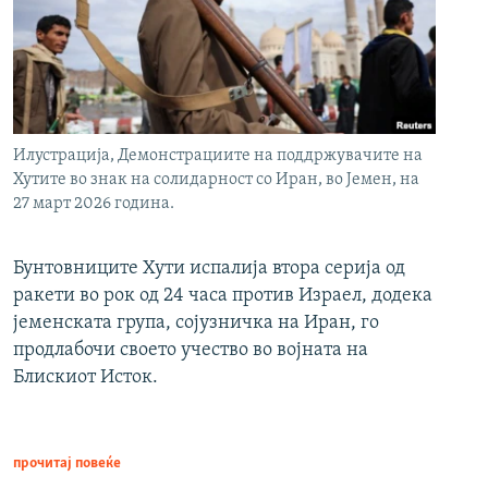
Илустрација, Демонстрациите на поддржувачите на
Хутите во знак на солидарност со Иран, во Јемен, на
27 март 2026 година.
Бунтовниците Хути испалија втора серија од
ракети во рок од 24 часа против Израел, додека
јеменската група, сојузничка на Иран, го
продлабочи своето учество во војната на
Блискиот Исток.
прочитај повеќе