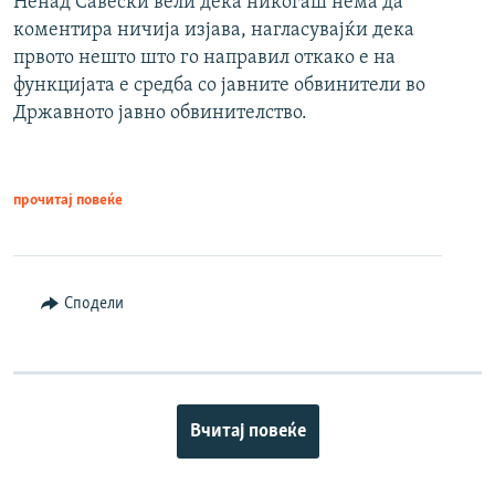
Ненад Савески вели дека никогаш нема да
коментира ничија изјава, нагласувајќи дека
првото нешто што го направил откако е на
функцијата е средба со јавните обвинители во
Државното јавно обвинителство.
прочитај повеќе
Сподели
Вчитај повеќе