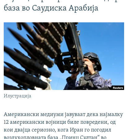
база во Саудиска Арабија
Илустрација
Американски медиуми јавуваат дека најмалку
12 американски војници биле повредени, од
кои двајца сериозно, кога Иран го погодил
воздухопловната база „Принц Султан“ во