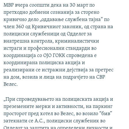
МВР вчера соопшти дека на 30 март по
претходно добиени сознанија за сторено
кривично дело „оддавање службена тајна“ по
член 360 од Кривичниот законик, од страна на
полициски службеници од Одделот за
внатрешна контрола, криминалистички
истраги и професионални стандарди во
координација со ОЈО ГОКК спроведена е
координирана полициска акција и
реализирани се истражни дејствија за претрес
на дом, возила и лица на подрачјето на СВР
Велес.
„При спроведувањето на полициската акција и
преземените мерки и активности, на паркинг
просторот пред хотел во Велес, во возило “бмв”
затекнати се А.С., полициски службеник во
Одделот за заштита на определени личности и