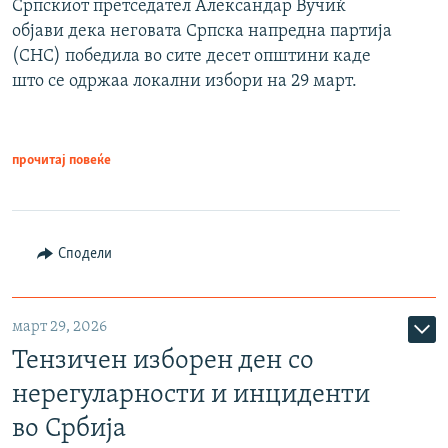
Српскиот претседател Александар Вучиќ
објави дека неговата Српска напредна партија
(СНС) победила во сите десет општини каде
што се одржаа локални избори на 29 март.
прочитај повеќе
Сподели
март 29, 2026
Тензичен изборен ден со
нерегуларности и инциденти
во Србија