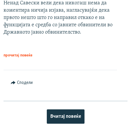
Ненад Савески вели дека никогаш нема да
коментира ничија изјава, нагласувајќи дека
првото нешто што го направил откако е на
функцијата е средба со јавните обвинители во
Државното јавно обвинителство.
прочитај повеќе
Сподели
Вчитај повеќе