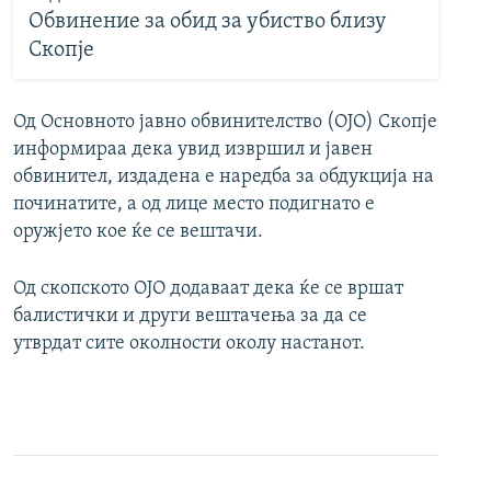
Обвинение за обид за убиство близу
Скопје
Од Основното јавно обвинителство (ОЈО) Скопје
информираа дека увид извршил и јавен
обвинител, издадена е наредба за обдукција на
починатите, а од лице место подигнато е
оружјето кое ќе се вештачи.
Од скопското ОЈО додаваат дека ќе се вршат
балистички и други вештачења за да се
утврдат сите околности околу настанот.