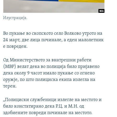
РСЕ веб страници
Илустрација.
Во пукање во скопското село Волково утрото на
24 март, две лица починале, а еден малолетник
е повреден.
Од Министерството за внатрешни работи
(МВР) велат дека во полиција било пријавено
дека околу 9 часот имало пукање со огнено
оружје, по што полициска екипа излегла на
терен.
„Полициски службеници излегле на местото и
било констатирано дека Р.Ц. и М.Н. од
здобиените повреди починале на местото.