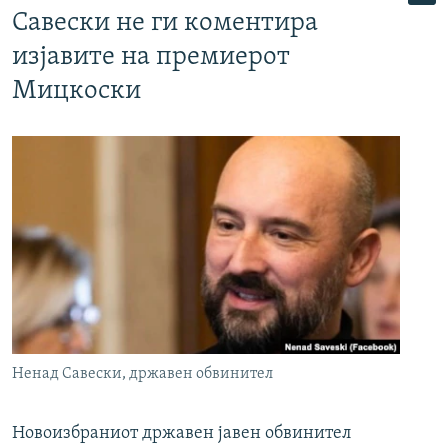
Савески не ги коментира
изјавите на премиерот
Мицкоски
Ненад Савески, државен обвинител
Новоизбраниот државен јавен обвинител