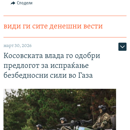
Сподели
види ги сите денешни вести
март 30, 2026
Косовската влада го одобри
предлогот за испраќање
безбедносни сили во Газа