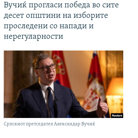
Вучиќ прогласи победа во сите
десет општини на изборите
проследени со напади и
нерегуларности
Српскиот претседател Александар Вучиќ