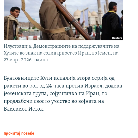
Илустрација, Демонстрациите на поддржувачите на
Хутите во знак на солидарност со Иран, во Јемен, на
27 март 2026 година.
Бунтовниците Хути испалија втора серија од
ракети во рок од 24 часа против Израел, додека
јеменската група, сојузничка на Иран, го
продлабочи своето учество во војната на
Блискиот Исток.
прочитај повеќе