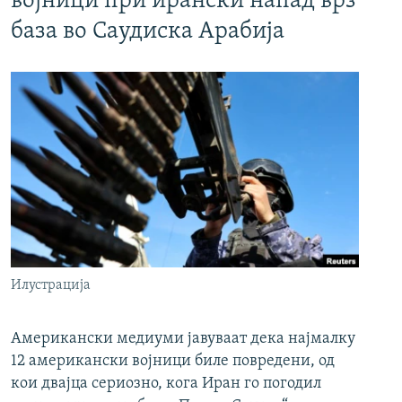
војници при ирански напад врз
база во Саудиска Арабија
Илустрација
Американски медиуми јавуваат дека најмалку
12 американски војници биле повредени, од
кои двајца сериозно, кога Иран го погодил