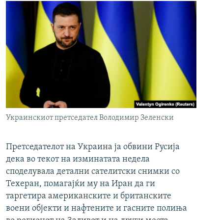
Украинскиот претседател Володимир Зеленски
Претседателот на Украина ја обвини Русија
дека во текот на изминатата недела
споделувала детални сателитски снимки со
Техеран, помагајќи му на Иран да ги
таргетира американските и британските
воени објекти и нафтените и гасните полиња