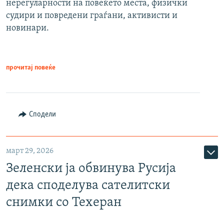
нерегуларности на повеќето места, физички
судири и повредени граѓани, активисти и
новинари.
прочитај повеќе
Сподели
март 29, 2026
Зеленски ја обвинува Русија
дека споделува сателитски
снимки со Техеран