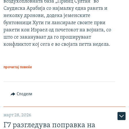
воздухопловната база „Принц Султан“ во
Саудиска Арабија со најмалку една ракета и
неколку дронови, додека јеменските
бунтовници Хути ги лансирале своите први
ракети кон Израел од почетокот на војната, со
што се закануваат да го прошируваат
конфликтот кој сега е во својата петта недела.
прочитај повеќе
Сподели
март 28, 2026
Г7 разгледува поправка на