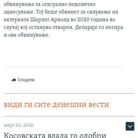
обвинувања за сексуално недолично
однесување. Тој беше обвинет за силување на
актерката Шарлот Арнолд во 2020 година во
случај кој останува отворен. Депардје го негира
и ова обвинување.
Сподели
види ги сите денешни вести
март 30, 2026
Косовската влада го одобри