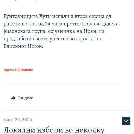
Бунтовниците Хути испалија втора серија од
ракети во рок од 24 часа против Израел, додека
јеменската група, сојузничка на Иран, го
продлабочи своето учество во војната на
Блискиот Исток.
прочитај повеќе
Сподели
март 29, 2026
Локални избори во неколку