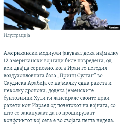
Илустрација
Американски медиуми јавуваат дека најмалку
12 американски војници биле повредени, од
кои двајца сериозно, кога Иран го погодил
воздухопловната база „Принц Султан“ во
Саудиска Арабија со најмалку една ракета и
неколку дронови, додека јеменските
бунтовници Хути ги лансирале своите први
ракети кон Израел од почетокот на војната, со
што се закануваат да го прошируваат
конфликтот кој сега е во својата петта недела.