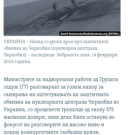
УКРАИНА – Напад со руски дрон врз заштитната
обвивка на Чернобил (нуклеарна централа
Чернобил) – последици. Забранета зона. 14 февруари
2025 година.
Министрите за надворешни работи од Групата
седум (Г7) разговараат за голем напор за
санирање на оштетувањата на заштитната
обвивка на нуклеарната централа Чернобил во
Украина, со проценети трошоци од околу 575
милиони долари, знак дека Киев останува во
фокусот на разговорите на високо ниво и
покрај конкурентните глобални кризи.