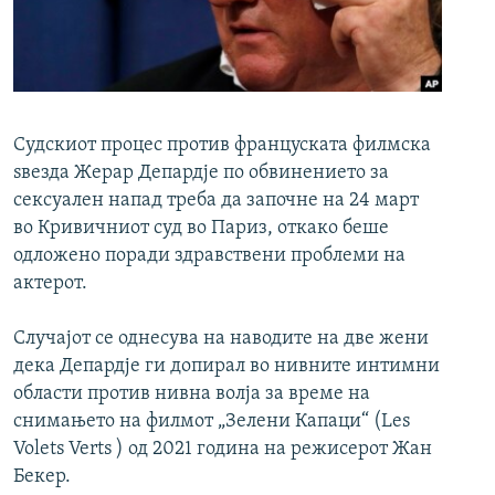
РСЕ веб страници
Судскиот процес против француската филмска
ѕвезда Жерар Депардје по обвинението за
сексуален напад треба да започне на 24 март
во Кривичниот суд во Париз, откако беше
одложено поради здравствени проблеми на
актерот.
Случајот се однесува на наводите на две жени
дека Депардје ги допирал во нивните интимни
области против нивна волја за време на
снимањето на филмот „Зелени Капаци“ (Les
Volets Verts ) од 2021 година на режисерот Жан
Бекер.