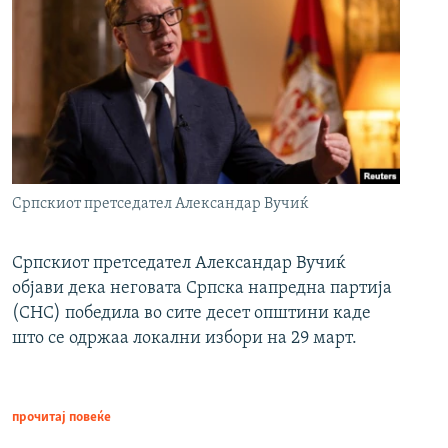
Српскиот претседател Александар Вучиќ
Српскиот претседател Александар Вучиќ
објави дека неговата Српска напредна партија
(СНС) победила во сите десет општини каде
што се одржаа локални избори на 29 март.
прочитај повеќе