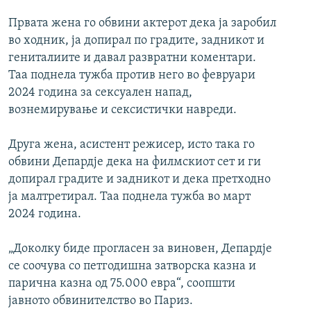
Првата жена го обвини актерот дека ја заробил
во ходник, ја допирал по градите, задникот и
гениталиите и давал развратни коментари.
Таа поднела тужба против него во февруари
2024 година за сексуален напад,
вознемирување и сексистички навреди.
Друга жена, асистент режисер, исто така го
обвини Депардје дека на филмскиот сет и ги
допирал градите и задникот и дека претходно
ја малтретирал. Таа поднела тужба во март
2024 година.
„Доколку биде прогласен за виновен, Депардје
се соочува со петгодишна затворска казна и
парична казна од 75.000 евра“, соопшти
јавното обвинителство во Париз.