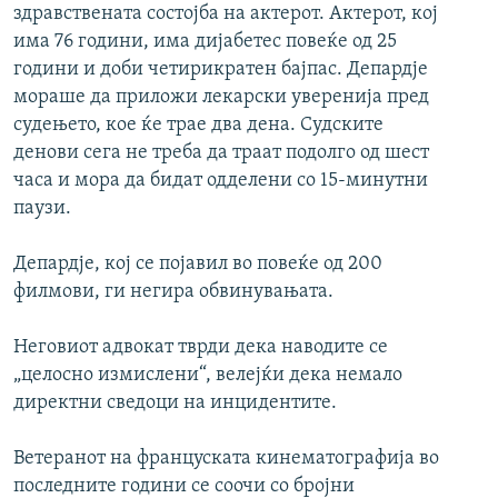
здравствената состојба на актерот. Актерот, кој
има 76 години, има дијабетес повеќе од 25
години и доби четирикратен бајпас. Депардје
мораше да приложи лекарски уверенија пред
судењето, кое ќе трае два дена. Судските
денови сега не треба да траат подолго од шест
часа и мора да бидат одделени со 15-минутни
паузи.
Депардје, кој се појавил во повеќе од 200
филмови, ги негира обвинувањата.
Неговиот адвокат тврди дека наводите се
„целосно измислени“, велејќи дека немало
директни сведоци на инцидентите.
Ветеранот на француската кинематографија во
последните години се соочи со бројни