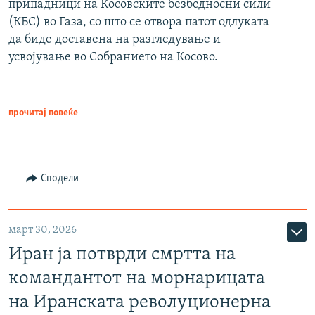
припадници на Косовските безбедносни сили
(КБС) во Газа, со што се отвора патот одлуката
да биде доставена на разгледување и
усвојување во Собранието на Косово.
прочитај повеќе
Сподели
март 30, 2026
Иран ја потврди смртта на
командантот на морнарицата
на Иранската револуционерна