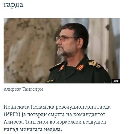
гарда
Алиреза Тангсири
Иранската Исламска револуционерна гарда
(ИРГК) ја потврди смртта на командантот
Алиреза Тангсири во израелски воздушен
напад минатата недела.