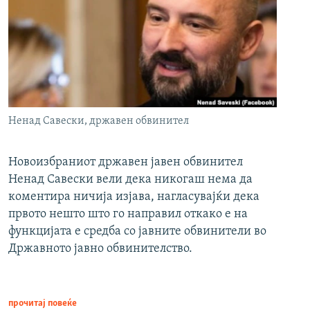
Ненад Савески, државен обвинител
Новоизбраниот државен јавен обвинител
Ненад Савески вели дека никогаш нема да
коментира ничија изјава, нагласувајќи дека
првото нешто што го направил откако е на
функцијата е средба со јавните обвинители во
Државното јавно обвинителство.
прочитај повеќе