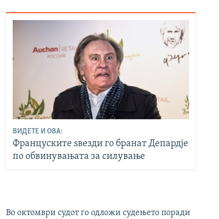
ВИДЕТЕ И ОВА:
Француските ѕвезди го бранат Депардје
по обвинувањата за силување
Во октомври судот го одложи судењето поради