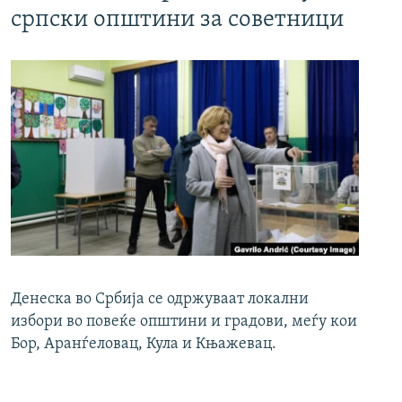
српски општини за советници
Денеска во Србија се одржуваат локални
избори во повеќе општини и градови, меѓу кои
Бор, Аранѓеловац, Кула и Књажевац.