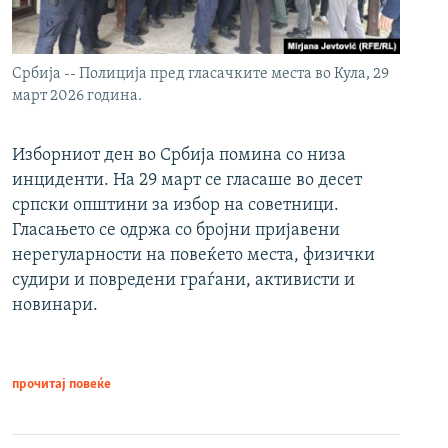
Србија -- Полиција пред гласачките места во Кула, 29
март 2026 година.
Изборниот ден во Србија помина со низа
инциденти. На 29 март се гласаше во десет
српски општини за избор на советници.
Гласањето се одржа со бројни пријавени
нерегуларности на повеќето места, физички
судири и повредени граѓани, активисти и
новинари.
прочитај повеќе