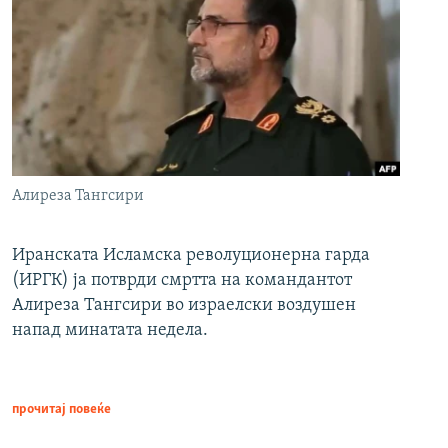
Алиреза Тангсири
Иранската Исламска револуционерна гарда
(ИРГК) ја потврди смртта на командантот
Алиреза Тангсири во израелски воздушен
напад минатата недела.
прочитај повеќе