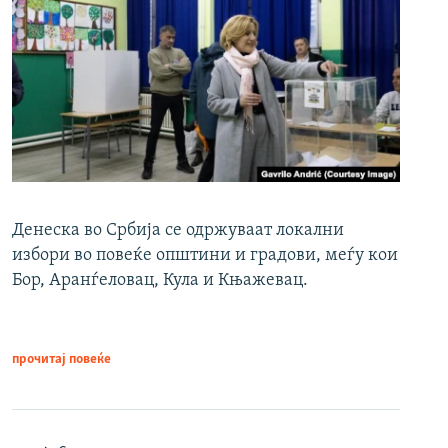
Денеска во Србија се одржуваат локални
избори во повеќе општини и градови, меѓу кои
Бор, Аранѓеловац, Кула и Књажевац.
прочитај повеќе