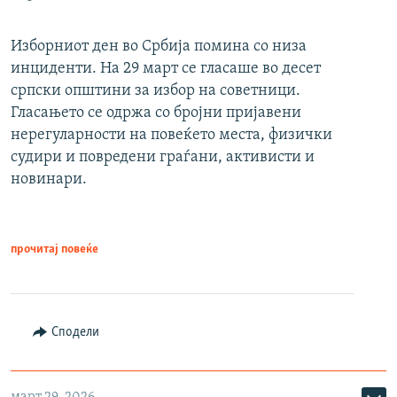
Изборниот ден во Србија помина со низа
инциденти. На 29 март се гласаше во десет
српски општини за избор на советници.
Гласањето се одржа со бројни пријавени
нерегуларности на повеќето места, физички
судири и повредени граѓани, активисти и
новинари.
прочитај повеќе
Сподели
март 29, 2026