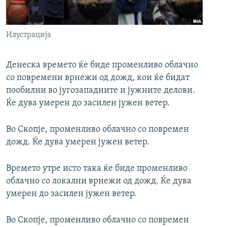
РСЕ веб страници
Илустрација
Денеска времето ќе биде променливо облачно
со повремени врнежи од дожд, кои ќе бидат
пообилни во југозападните и јужните делови.
Ќе дува умерен до засилен јужен ветер.
Во Скопје, променливо облачно со повремен
дожд. Ќе дува умерен јужен ветер.
Времето утре исто така ќе биде променливо
облачно со локални врнежи од дожд. Ќе дува
умерен до засилен јужен ветер.
Во Скопје, променливо облачно со повремен