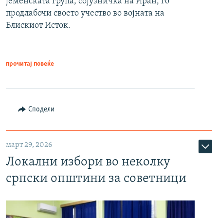
јеменската група, сојузничка на Иран, го
продлабочи своето учество во војната на
Блискиот Исток.
прочитај повеќе
Сподели
март 29, 2026
Локални избори во неколку
српски општини за советници