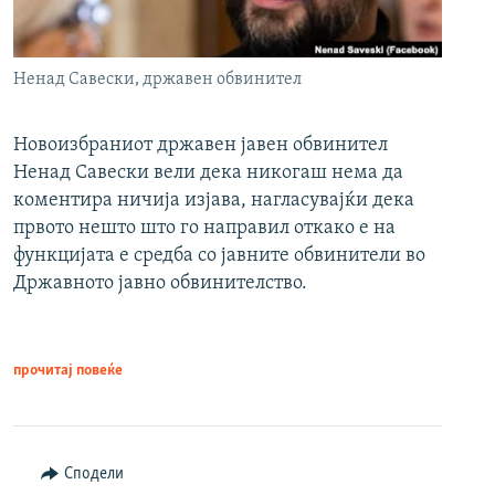
Ненад Савески, државен обвинител
Новоизбраниот државен јавен обвинител
Ненад Савески вели дека никогаш нема да
коментира ничија изјава, нагласувајќи дека
првото нешто што го направил откако е на
функцијата е средба со јавните обвинители во
Државното јавно обвинителство.
прочитај повеќе
Сподели