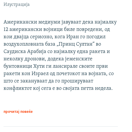
Илустрација
Американски медиуми јавуваат дека најмалку
12 американски војници биле повредени, од
кои двајца сериозно, кога Иран го погодил
воздухопловната база „Принц Султан“ во
Саудиска Арабија со најмалку една ракета и
неколку дронови, додека јеменските
бунтовници Хути ги лансирале своите први
ракети кон Израел од почетокот на војната, со
што се закануваат да го прошируваат
конфликтот кој сега е во својата петта недела.
прочитај повеќе