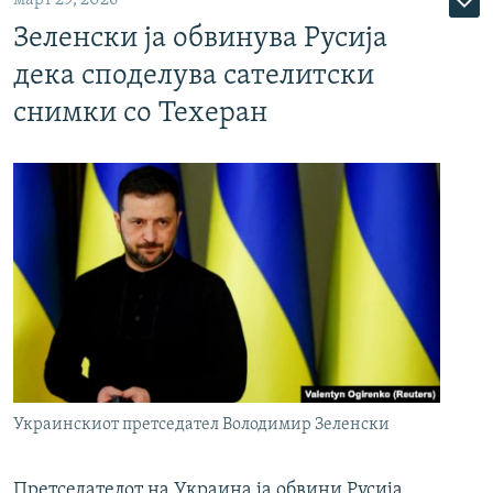
Зеленски ја обвинува Русија
дека споделува сателитски
снимки со Техеран
Украинскиот претседател Володимир Зеленски
Претседателот на Украина ја обвини Русија