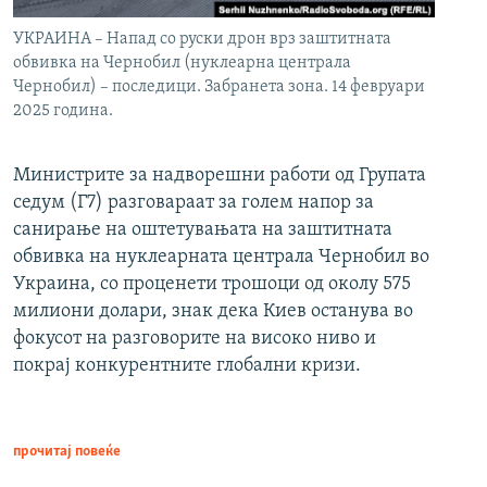
УКРАИНА – Напад со руски дрон врз заштитната
обвивка на Чернобил (нуклеарна централа
Чернобил) – последици. Забранета зона. 14 февруари
2025 година.
Министрите за надворешни работи од Групата
седум (Г7) разговараат за голем напор за
санирање на оштетувањата на заштитната
обвивка на нуклеарната централа Чернобил во
Украина, со проценети трошоци од околу 575
милиони долари, знак дека Киев останува во
фокусот на разговорите на високо ниво и
покрај конкурентните глобални кризи.
прочитај повеќе