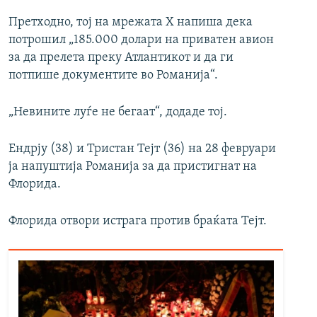
Претходно, тој на мрежата X напиша дека
потрошил „185.000 долари на приватен авион
за да прелета преку Атлантикот и да ги
потпише документите во Романија“.
„Невините луѓе не бегаат“, додаде тој.
Ендрју (38) и Тристан Тејт (36) на 28 февруари
ја напуштија Романија за да пристигнат на
Флорида.
Флорида отвори истрага против браќата Тејт.