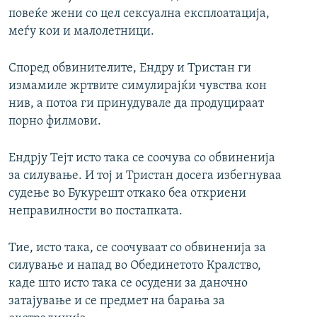
повеќе жени со цел сексуална експлоатација,
меѓу кои и малолетници.
Според обвинителите, Ендру и Тристан ги
измамиле жртвите симулирајќи чувства кон
нив, а потоа ги принудувале да продуцираат
порно филмови.
Ендрју Тејт исто така се соочува со обвиненија
за силување. И тој и Тристан досега избегнуваа
судење во Букурешт откако беа откриени
неправилности во постапката.
Тие, исто така, се соочуваат со обвиненија за
силување и напад во Обединетото Кралство,
каде што исто така се осудени за даночно
затајување и се предмет на барања за