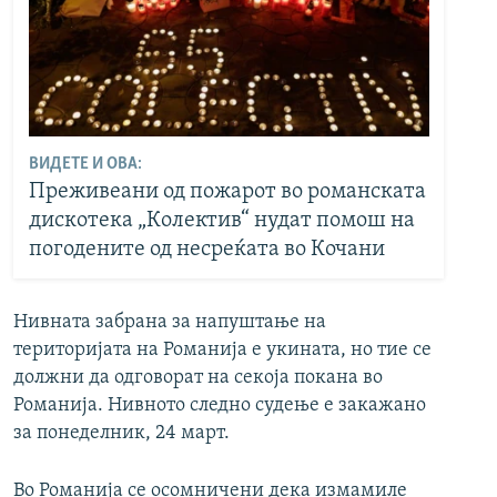
ВИДЕТЕ И ОВА:
Преживеани од пожарот во романската
дискотека „Колектив“ нудат помош на
погодените од несреќата во Кочани
Нивната забрана за напуштање на
територијата на Романија е укината, но тие се
должни да одговорат на секоја покана во
Романија. Нивното следно судење е закажано
за понеделник, 24 март.
Во Романија се осомничени дека измамиле