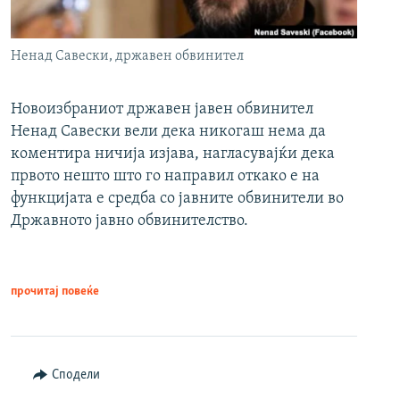
Ненад Савески, државен обвинител
Новоизбраниот државен јавен обвинител
Ненад Савески вели дека никогаш нема да
коментира ничија изјава, нагласувајќи дека
првото нешто што го направил откако е на
функцијата е средба со јавните обвинители во
Државното јавно обвинителство.
прочитај повеќе
Сподели