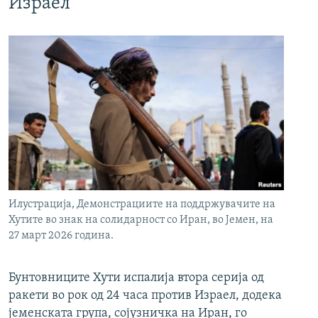
Израел
Илустрација, Демонстрациите на поддржувачите на
Хутите во знак на солидарност со Иран, во Јемен, на
27 март 2026 година.
Бунтовниците Хути испалија втора серија од
ракети во рок од 24 часа против Израел, додека
јеменската група, сојузничка на Иран, го