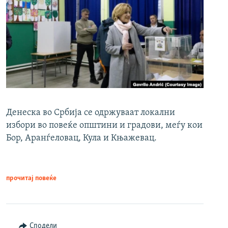
Денеска во Србија се одржуваат локални
избори во повеќе општини и градови, меѓу кои
Бор, Аранѓеловац, Кула и Књажевац.
прочитај повеќе
Сподели