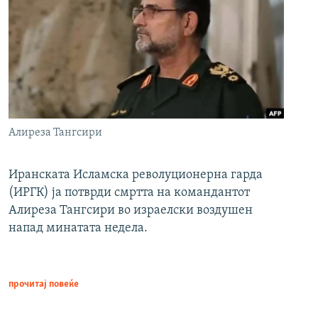
Алиреза Тангсири
Иранската Исламска револуционерна гарда
(ИРГК) ја потврди смртта на командантот
Алиреза Тангсири во израелски воздушен
напад минатата недела.
прочитај повеќе