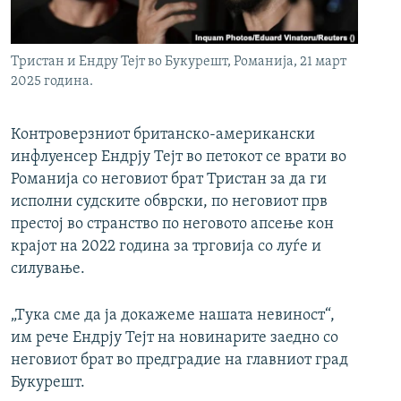
РСЕ веб страници
Тристан и Ендру Тејт во Букурешт, Романија, 21 март
2025 година.
Контроверзниот британско-американски
инфлуенсер Ендрју Тејт во петокот се врати во
Романија со неговиот брат Тристан за да ги
исполни судските обврски, по неговиот прв
престој во странство по неговото апсење кон
крајот на 2022 година за трговија со луѓе и
силување.
„Тука сме да ја докажеме нашата невиност“,
им рече Ендрју Тејт на новинарите заедно со
неговиот брат во предградие на главниот град
Букурешт.