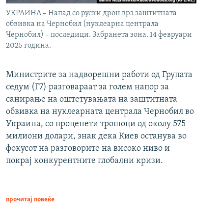
УКРАИНА – Напад со руски дрон врз заштитната
обвивка на Чернобил (нуклеарна централа
Чернобил) – последици. Забранета зона. 14 февруари
2025 година.
Министрите за надворешни работи од Групата
седум (Г7) разговараат за голем напор за
санирање на оштетувањата на заштитната
обвивка на нуклеарната централа Чернобил во
Украина, со проценети трошоци од околу 575
милиони долари, знак дека Киев останува во
фокусот на разговорите на високо ниво и
покрај конкурентните глобални кризи.
прочитај повеќе