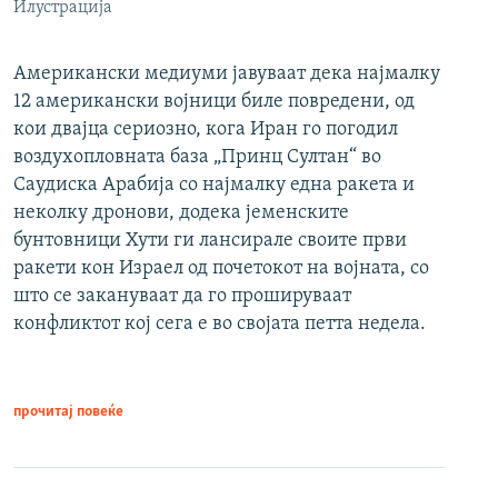
Илустрација
Американски медиуми јавуваат дека најмалку
12 американски војници биле повредени, од
кои двајца сериозно, кога Иран го погодил
воздухопловната база „Принц Султан“ во
Саудиска Арабија со најмалку една ракета и
неколку дронови, додека јеменските
бунтовници Хути ги лансирале своите први
ракети кон Израел од почетокот на војната, со
што се закануваат да го прошируваат
конфликтот кој сега е во својата петта недела.
прочитај повеќе