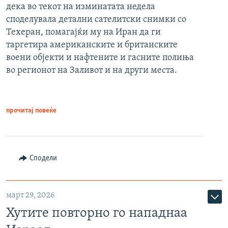
дека во текот на изминатата недела
споделувала детални сателитски снимки со
Техеран, помагајќи му на Иран да ги
таргетира американските и британските
воени објекти и нафтените и гасните полиња
во регионот на Заливот и на други места.
прочитај повеќе
Сподели
март 29, 2026
Хутите повторно го нападнаа