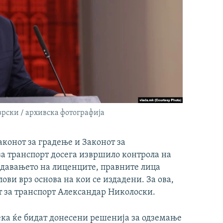
врски / архивска фотографија
аконот за градење и Законот за
а транспорт досега извршило контрола на
издавањето на лиценците, правните лица
ови врз основа на кои се издадени. За ова,
 за транспорт Александар Николоски.
ека ќе бидат донесени решенија за одземање