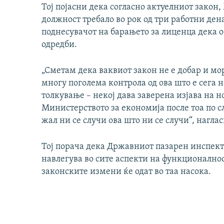
Тој појасни дека согласно актуелниот закон
должност требало во рок од три работни дена
поднесувачот на барањето за лиценца дека 
одредби.
„Сметам дека ваквиот закон не е добар и мо
многу поголема контрола од ова што е сега 
толкување – некој дава заверена изјава на но
Министерството за економија после тоа по 
жал ни се случи ова што ни се случи“, нагл
Тој порача дека Државниот пазарен инспект
навлегува во сите аспекти на функционалност
законските измени ќе одат во таа насока.