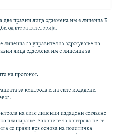
 две правни лица одземена им е лиценца Б
би од втора категорија.
 е лиценца за управител за одржување на
 правни лица одземена им е лиценца за
те на прогонот.
апката за контрола и на сите издадени
евоз.
нтрола на сите лиценци издадени согласно
ко планирање. Законите за контрола не се
сега се прави врз основа на политичка