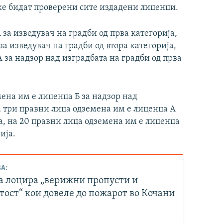
 ке бидат проверени сите издадени лиценци.
за изведувач на градби од прва категорија,
а изведувач на градби од втора категорија,
 за надзор над изградбата на градби од прва
мена им е лиценца Б за надзор над
на три правни лица одземена им е лиценца А
а, на 20 правни лица одземена им е лиценца
ија.
А:
а лоцира „верижни пропусти и
тост“ кои довеле до пожарот во Кочани