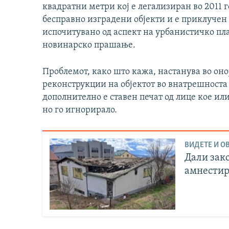
квадратни метри кој е легализиран во 2011 г
бесправно изградени објекти и е приклучен н
испочитувано од аспект на урбанистичко пл
новинарско прашање.
Проблемот, како што кажа, настанува во оно
реконструкции на објектот во внатрешноста
дополнително е ставен печат од лице кое ил
но го игнорирало.
ВИДЕТЕ И ОВ
Дали зако
амнестир