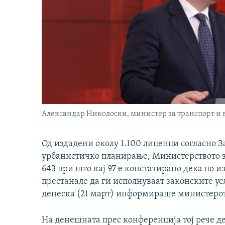
Александар Николоски, министер за транспорт и 
Од издадени околу 1.100 лиценци согласно З
урбанистичко планирање, Министерството з
643 при што кај 97 е констатирано дека по 
престанале да ги исполнуваат законските усл
денеска (21 март) информираше министерот
На денешната прес конференција тој рече д