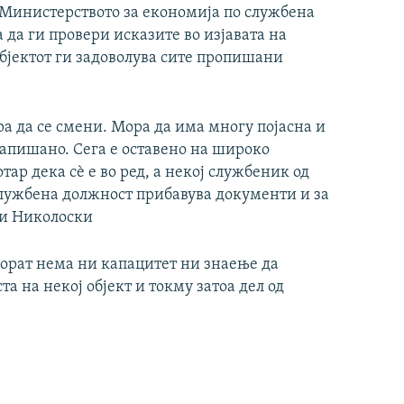
, Министерството за економија по службена
 да ги провери исказите во изјавата на
објектот ги задоволува сите пропишани
ра да се смени. Мора да има многу појасна и
напишано. Сега е оставено на широко
тар дека сѐ е во ред, а некој службеник од
службена должност прибавува документи и за
аси Николоски
орат нема ни капацитет ни знаење да
а на некој објект и токму затоа дел од