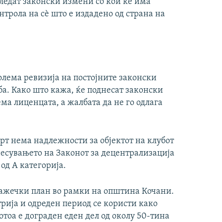
ледат законски измени со кои ќе има
нтрола на сѐ што е издадено од страна на
голема ревизија на постојните законски
ба. Како што кажа, ќе поднесат законски
ма лиценцата, а жалбата да не го одлага
рт нема надлежности за објектот на клубот
донесувањето на Законот за децентрализација
од А категорија.
 важечки план во рамки на општина Кочани.
рија и одреден период се користи како
отоа е дограден еден дел од околу 50-тина