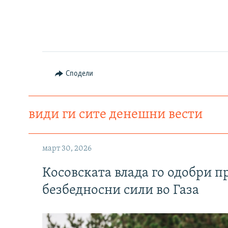
Сподели
види ги сите денешни вести
март 30, 2026
Косовската влада го одобри п
безбедносни сили во Газа