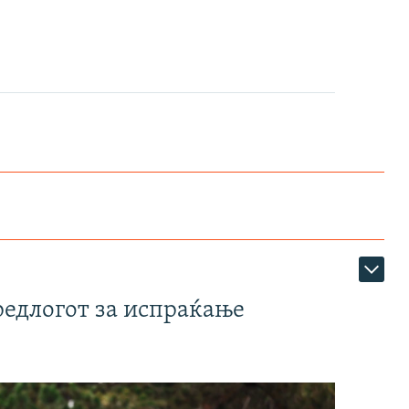
редлогот за испраќање