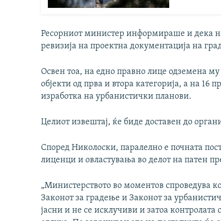
Ресорниот министер информираше и дека на
ревизија на проектна документација на град
Освен тоа, на едно правно лице одземена му
објекти од прва и втора категорија, а на 16
изработка на урбанистички планови.
Целиот извештај, ќе биде доставен до органи
Според Николоски, паралелно е почната пост
лиценци и овластувања во делот на патен пр
„Министерството во моментов спроведува ко
Законот за градење и Законот за урбанистич
јасни и не се исклучиви и затоа контролата 