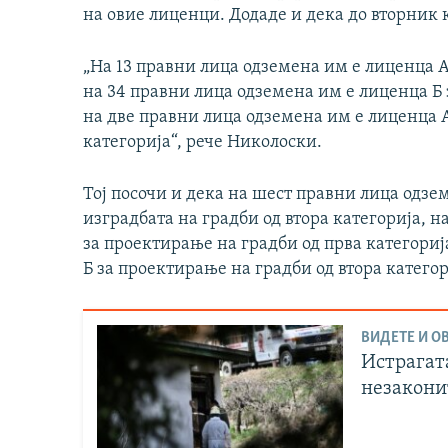
на овие лиценци. Додаде и дека до вторник
„На 13 правни лица одземена им е лиценца А 
на 34 правни лица одземена им е лиценца Б з
на две правни лица одземена им е лиценца А
категорија“, рече Николоски.
Тој посочи и дека на шест правни лица одзе
изградбата на градби од втора категорија, 
за проектирање на градби од прва категориј
Б за проектирање на градби од втора категор
ВИДЕТЕ И ОВ
Истрагат
незакони