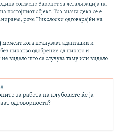
одина согласно Законот за легализација на
а постојниот објект. Тоа значи дека се е
анирање, рече Николоски одговарајќи на
ј момент кога почнуваат адаптации и
 без никакво одобрение од никого и
и не видело што се случува таму или видело
А:
ните за работа на клубовите ќе ја
аат одговорноста?