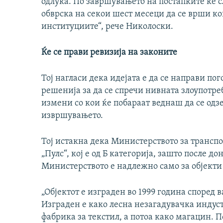
одлука. По завршувањето на постапките ќе с
обврска на секои шест месеци да се врши ко
институциите“, рече Николоски.
Ќе се прави ревизија на законите
Тој нагласи дека идејата е да се направи по
решенија за да се спречи нивната злоупотре
измени со кои ќе побараат веднаш да се одзе
извршувањето.
Тој истакна дека Министерството за транспо
„Пулс“, кој е од Б категорија, зашто после 
Министерството е надлежно само за објекти 
„Објектот е изграден во 1999 година според
Изграден е како лесна незагадувачка индуст
фабрика за текстил, а потоа како магацин. П