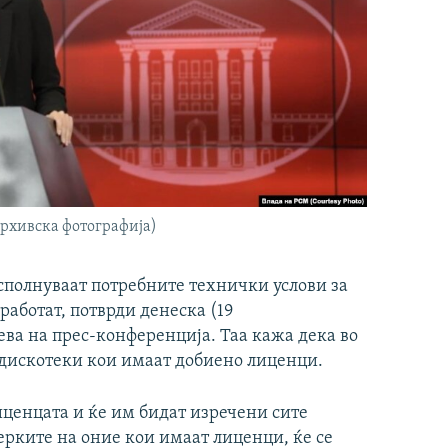
архивска фотографија)
исполнуваат потребните технички услови за
работат, потврди денеска (19
ва на прес-конференција. Таа кажа дека во
 дискотеки кои имаат добиено лиценци.
иценцата и ќе им бидат изречени сите
рките на оние кои имаат лиценци, ќе се