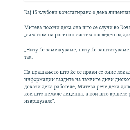
Кај 15 клубови констатирано е дека лиценца
Митева посочи дека она што се случи во Коч
„симптом на расипан систем наследен од до
„Ниту ќе замижуваме, ниту ќе заштитуваме. Л
таа.
На прашањето што ќе се прави со оние локал
информации газдите на таквите диви дискот
докази дека работеле, Митева рече дека доп
кои што немале лиценца, а кои што вршеле р
извршувале“.