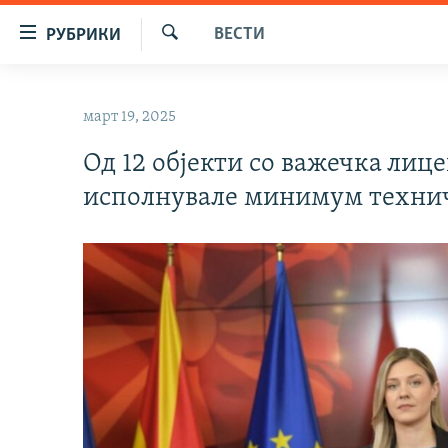
Достапни
ВЕСТИ
РУБРИКИ
линкови
Барај
Оди
МАКЕДОНИЈА
на
март 19, 2025
СВЕТ
содржината
Оди
Од 12 објекти со важечка лице
ВИЗУЕЛНО
на
исполнувале минимум техни
ВЕСТИ
главната
навигација
ШТО ТРЕБА ДА ЗНАЕТЕ
Премини
ПРИЈАВИ СЕ ЗА ЊУЗЛЕТЕР
на
пребарување
ПОДКАСТ ЗОШТО?