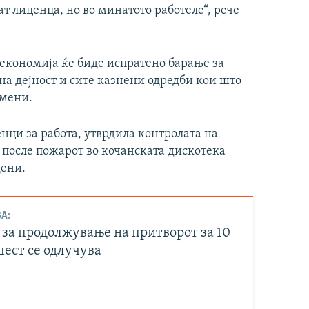
т лиценца, но во минатото работеле“, рече
 економија ќе биде испратено барање за
на дејност и сите казнени одредби кои што
емени.
нци за работа, утврдила контролата на
 после пожарот во кочанската дискотека
дени.
А:
 за продолжување на притворот за 10
шест се одлучува