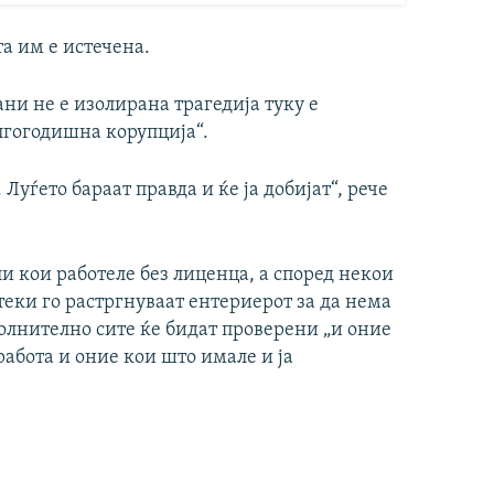
та им е истечена.
ани не е изолирана трагедија туку е
лгогодишна корупција“.
уѓето бараат правда и ќе ја добијат“, рече
и кои работеле без лиценца, а според некои
еки го растргнуваат ентериерот за да нема
олнително сите ќе бидат проверени „и оние
абота и оние кои што имале и ја