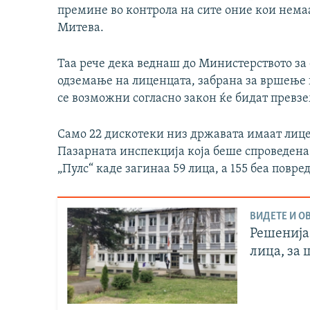
премине во контрола на сите оние кои немаа
Митева.
Таа рече дека веднаш до Министерството за
одземање на лиценцата, забрана за вршење 
се возможни согласно закон ќе бидат превз
Само 22 дискотеки низ државата имаат лице
Пазарната инспекција која беше спроведена
„Пулс“ каде загинаа 59 лица, а 155 беа повре
ВИДЕТЕ И ОВ
Решенија
лица, за 