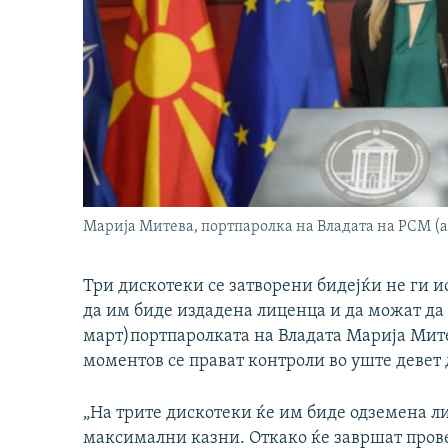
Марија Митева, портпаролка на Владата на РСМ (
Три дискотеки се затворени бидејќи не ги 
да им биде издадена лиценца и да можат да 
март)портпаролката на Владата Марија Мите
моментов се прават контроли во уште девет
„На трите дискотеки ќе им биде одземена л
максимални казни. Откако ќе завршат прове