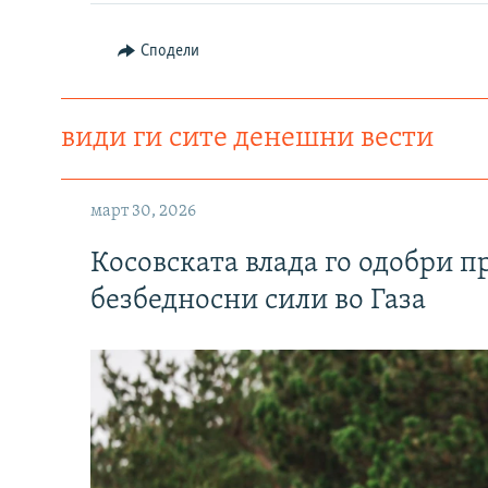
Сподели
види ги сите денешни вести
март 30, 2026
Косовската влада го одобри п
безбедносни сили во Газа