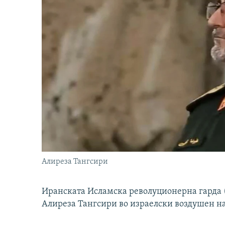
Алиреза Тангсири
Иранската Исламска револуционерна гарда (
Алиреза Тангсири во израелски воздушен н