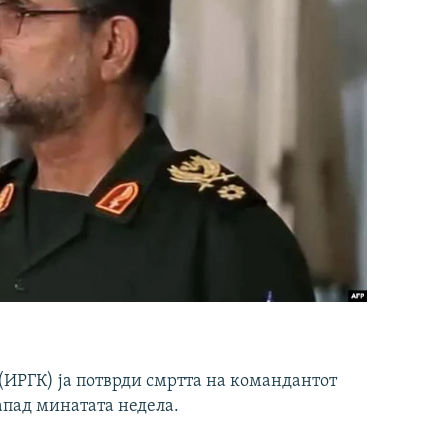
ИРГК) ја потврди смртта на командантот
апад минатата недела.