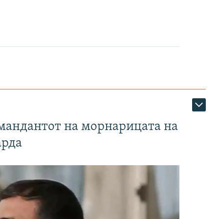
омандантот на морнарицата на
арда