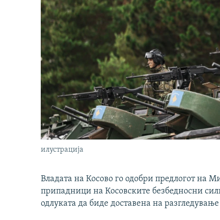
илустрација
Владата на Косово го одобри предлогот на М
припадници на Косовските безбедносни сили 
одлуката да биде доставена на разгледување