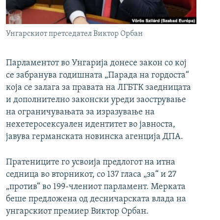
РСЕ веб страници
Унгарскиот претседател Виктор Орбан
Парламентот во Унгарија донесе закон со кој
се забранува годишната „Парада на гордоста“
која се залага за правата на ЛГБТК заедницата
и дополнително законски уреди заострување
на ограничувањата за изразување на
нехетеросексуален идентитет во јавноста,
јавува германската новинска агенција ДПА.
Пратениците го усвоија предлогот на итна
седница во вторникот, со 137 гласа „за“ и 27
„против“ во 199-члениот парламент. Мерката
беше предложена од десничарската влада на
унгарскиот премиер Виктор Орбан.