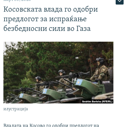
Косовската влада го одобри
предлогот за испраќање
безбедносни сили во Газа
илустрација
Владата на Косово го одобри предлогот на