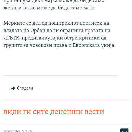
пропишува дека мајка може да биде само
жена, а татко може да биде само маж.
Мерките се дел од поширокиот притисок на
владата на Орбан да ги ограничи правата на
ЛГБТК, предизвикувајќи остри критики од
групите за човекови права и Европската унија.
Сподели
види ги сите денешни вести
март 30, 2026