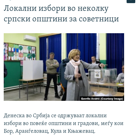
Локални избори во неколку
српски општини за советници
Денеска во Србија се одржуваат локални
избори во повеќе општини и градови, меѓу кои
Бор, Аранѓеловац, Кула и Књажевац.