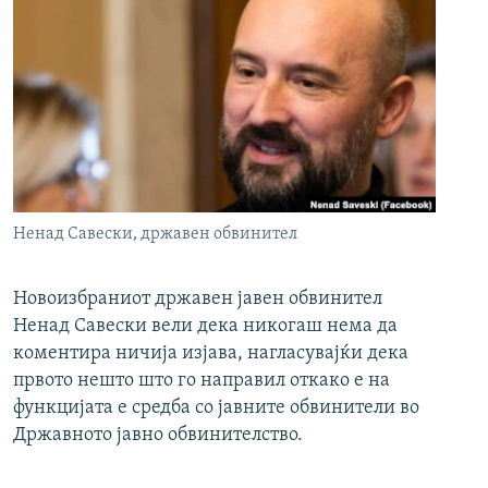
Ненад Савески, државен обвинител
Новоизбраниот државен јавен обвинител
Ненад Савески вели дека никогаш нема да
коментира ничија изјава, нагласувајќи дека
првото нешто што го направил откако е на
функцијата е средба со јавните обвинители во
Државното јавно обвинителство.