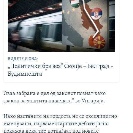
ВИДЕТЕ И ОВА:
„Политички брз воз“ Скопје – Белград –
Будимпешта
Оваа забрана е дел од законот познат како
„закон за заштита на децата“ во Унгарија.
Иако настаните на гордоста не се експлицитно
именувани, парламентарните дебати јасно
покажаа дека тие потпаѓаат под новите