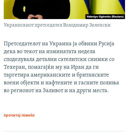
Украинскиот претседател Володимир Зеленски
Претседателот на Украина ја обвини Русија
дека во текот на изминатата недела
споделувала детални сателитски снимки со
Техеран, помагајќи му на Иран да ги
таргетира американските и британските
воени објекти и нафтените и гасните полиња
во регионот на Заливот и на други места.
прочитај повеќе