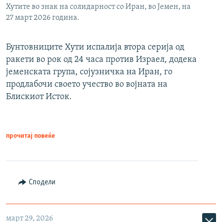
Хутите во знак на солидарност со Иран, во Јемен, на
27 март 2026 година.
Бунтовниците Хути испалија втора серија од
ракети во рок од 24 часа против Израел, додека
јеменската група, сојузничка на Иран, го
продлабочи своето учество во војната на
Блискиот Исток.
прочитај повеќе
Сподели
март 29, 2026