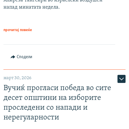
Алиреза Тангсири во израелски воздушен
напад минатата недела.
прочитај повеќе
Сподели
март 30, 2026
Вучиќ прогласи победа во сите
десет општини на изборите
проследени со напади и
нерегуларности