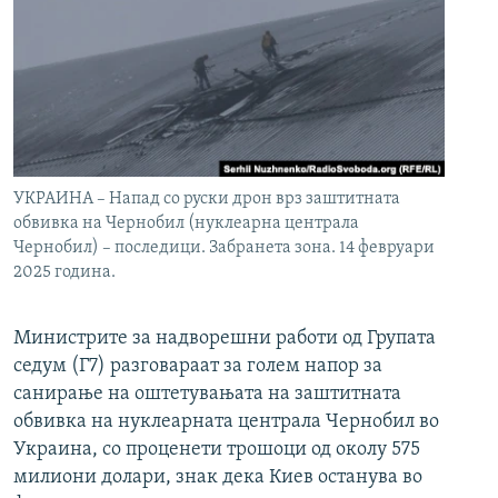
УКРАИНА – Напад со руски дрон врз заштитната
обвивка на Чернобил (нуклеарна централа
Чернобил) – последици. Забранета зона. 14 февруари
2025 година.
Министрите за надворешни работи од Групата
седум (Г7) разговараат за голем напор за
санирање на оштетувањата на заштитната
обвивка на нуклеарната централа Чернобил во
Украина, со проценети трошоци од околу 575
милиони долари, знак дека Киев останува во