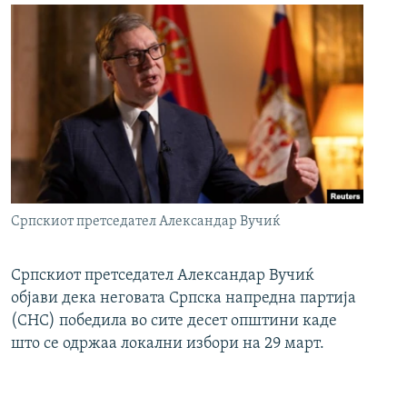
Српскиот претседател Александар Вучиќ
Српскиот претседател Александар Вучиќ
објави дека неговата Српска напредна партија
(СНС) победила во сите десет општини каде
што се одржаа локални избори на 29 март.