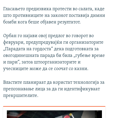
Гласањето предизвика протести во салата, каде
што противниците на законот поставија димни
бомби кога беше објавен резултатот.
Орбан го најави овој предлог во говорот во
февруари, предупредувајќи ги организаторите
„Парадата на гордоста“ дека подготовката за
овогодинешната парада би била „губење време
и пари“, затоа штоорганизаторите и
учесниците може да се соочат со казни.
Властите планираат да користат технологија за
препознавање лица за да ги идентификуваат
прекршителите.