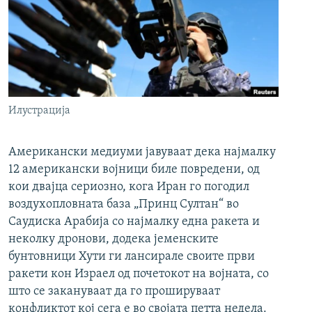
Илустрација
Американски медиуми јавуваат дека најмалку
12 американски војници биле повредени, од
кои двајца сериозно, кога Иран го погодил
воздухопловната база „Принц Султан“ во
Саудиска Арабија со најмалку една ракета и
неколку дронови, додека јеменските
бунтовници Хути ги лансирале своите први
ракети кон Израел од почетокот на војната, со
што се закануваат да го прошируваат
конфликтот кој сега е во својата петта недела.