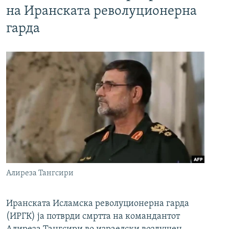
на Иранската револуционерна
гарда
Алиреза Тангсири
Иранската Исламска револуционерна гарда
(ИРГК) ја потврди смртта на командантот