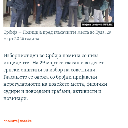
Србија -- Полиција пред гласачките места во Кула, 29
март 2026 година.
Изборниот ден во Србија помина со низа
инциденти. На 29 март се гласаше во десет
српски општини за избор на советници.
Гласањето се одржа со бројни пријавени
нерегуларности на повеќето места, физички
судири и повредени граѓани, активисти и
новинари.
прочитај повеќе