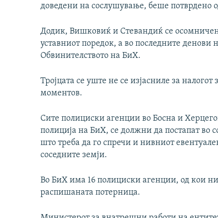
доведени на сослушување, беше потврдено од
Додик, Вишковиќ и Стевандиќ се осомничен
уставниот поредок, а во последните денови н
Обвинителството на БиХ.
Тројцата се уште не се изјасниле за налогот 
моментов.
Сите полициски агенции во Босна и Херцег
полиција на БиХ, се должни да постапат во с
што треба да го спречи и нивниот евентуал
соседните земји.
Во БиХ има 16 полициски агенции, од кои ни
распишаната потерница.
Министерот за внатрешни работи на ентитет