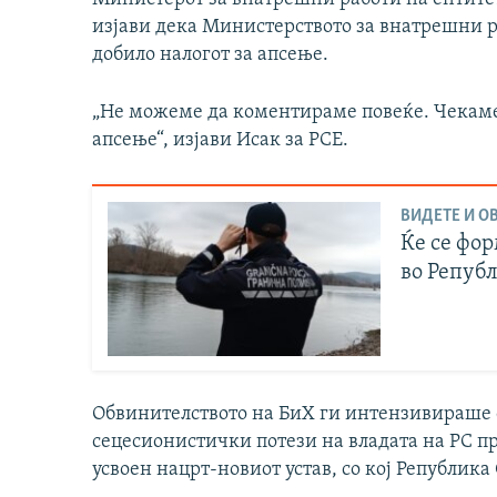
изјави дека Министерството за внатрешни р
добило налогот за апсење.
„Не можеме да коментираме повеќе. Чекаме 
апсење“, изјави Исак за РСЕ.
ВИДЕТЕ И ОВ
Ќе се фо
во Репуб
Обвинителството на БиХ ги интензивираше с
сецесионистички потези на владата на РС пр
усвоен нацрт-новиот устав, со кој Републик