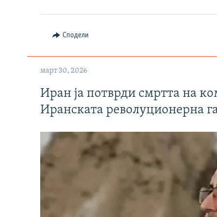
Сподели
март 30, 2026
Иран ја потврди смртта на к
Иранската револуционерна г