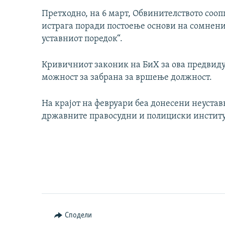
Претходно, на 6 март, Обвинителството соо
истрага поради постоење основи на сомнени
уставниот поредок“.
Кривичниот законик на БиХ за ова предвидув
можност за забрана за вршење должност.
На крајот на февруари беа донесени неуставн
државните правосудни и полициски институц
Сподели