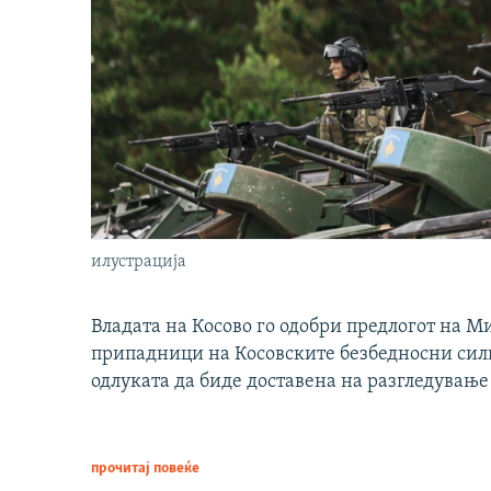
илустрација
Владата на Косово го одобри предлогот на М
припадници на Косовските безбедносни сили 
одлуката да биде доставена на разгледување
прочитај повеќе