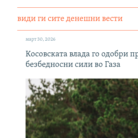
види ги сите денешни вести
март 30, 2026
Косовската влада го одобри п
безбедносни сили во Газа