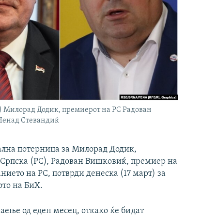
С) Милорад Додик, премиерот на РС Радован
 Ненад Стевандиќ
ална потерница за Милорад Додик,
а Српска (РС), Радован Вишковиќ, премиер на
нието на РС, потврди денеска (17 март) за
ото на БиХ.
аење од еден месец, откако ќе бидат