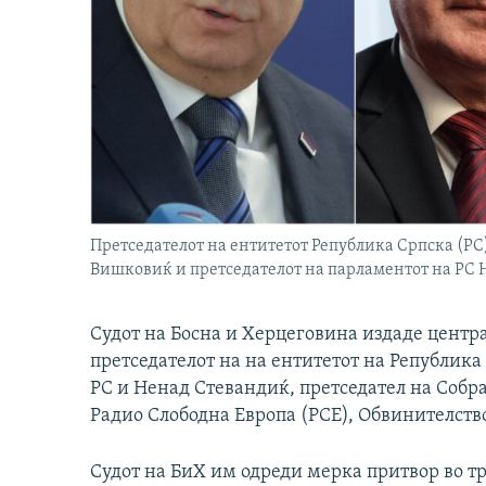
Претседателот на ентитетот Република Српска (Р
Вишковиќ и претседателот на парламентот на РС
Судот на Босна и Херцеговина издаде центр
претседателот на на ентитетот на Републик
РС и Ненад Стевандиќ, претседател на Собра
Радио Слободна Европа (РСЕ), Обвинителств
Судот на БиХ им одреди мерка притвор во тр