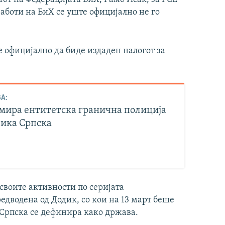
аботи на БиХ се уште официјално не го
официјално да биде издаден налогот за
А:
рмира ентитетска гранична полиција
лика Српска
воите активности по серијата
едводена од Додик, со кои на 13 март беше
а Српска се дефинира како држава.