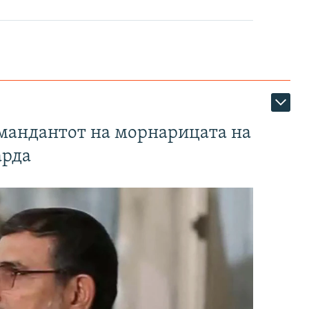
омандантот на морнарицата на
арда