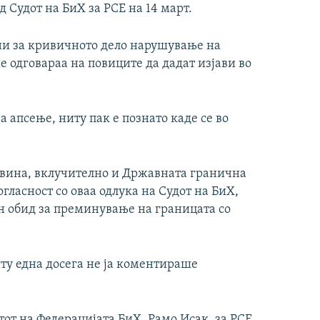
 Судот на БиХ за РСЕ на 14 март.
и за кривичното дело нарушување на
е одговараа на повиците да дадат изјави во
за апсење, ниту пак е познато каде се во
овина, вклучително и Државната гранична
огласност со оваа одлука на Судот на БиХ,
ен обид за преминување на границата со
ту една досега не ја коментираше
от на Федерацијата БиХ, Рамо Исак, за РСЕ