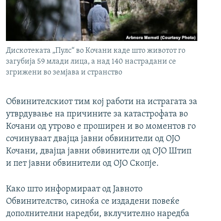
РСЕ веб страници
Дискотеката „Пулс“ во Кочани каде што животот го
загубија 59 млади лица, а над 140 настрадани се
згрижени во земјава и странство
Обвинителскиот тим кој работи на истрагата за
утврдување на причините за катастрофата во
Кочани од утрово е проширен и во моментов го
сочинуваат двајца јавни обвинители од ОЈО
Кочани, двајца јавни обвинители од ОЈО Штип
и пет јавни обвинители од ОЈО Скопје.
Како што информираат од Јавното
Обвинителство, синоќа се издадени повеќе
дополнителни наредби, вклучително наредба