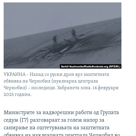
УКРАИНА – Напад со руски дрон врз заштитната
обвивка на Чернобил (нуклеарна централа
Чернобил) – последици. Забранета зона. 14 февруари
2025 година.
Министрите за надворешни работи од Групата
седум (Г7) разговараат за голем напор за
санирање на оштетувањата на заштитната
обвивка на нуклеарната централа Чернобил во