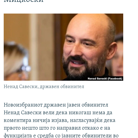
Ненад Савески, државен обвинител
Новоизбраниот државен јавен обвинител
Ненад Савески вели дека никогаш нема да
коментира ничија изјава, нагласувајќи дека
првото нешто што го направил откако е на
функцијата е средба со јавните обвинители во