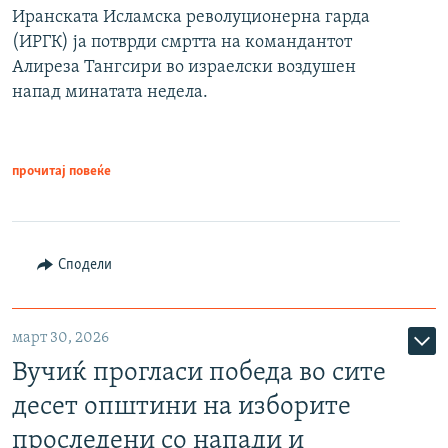
Иранската Исламска револуционерна гарда
(ИРГК) ја потврди смртта на командантот
Алиреза Тангсири во израелски воздушен
напад минатата недела.
прочитај повеќе
Сподели
март 30, 2026
Вучиќ прогласи победа во сите
десет општини на изборите
проследени со напади и