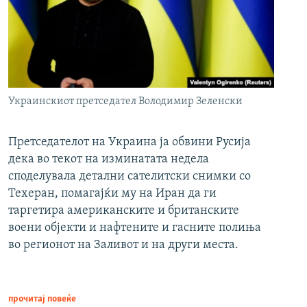
Украинскиот претседател Володимир Зеленски
Претседателот на Украина ја обвини Русија
дека во текот на изминатата недела
споделувала детални сателитски снимки со
Техеран, помагајќи му на Иран да ги
таргетира американските и британските
воени објекти и нафтените и гасните полиња
во регионот на Заливот и на други места.
прочитај повеќе