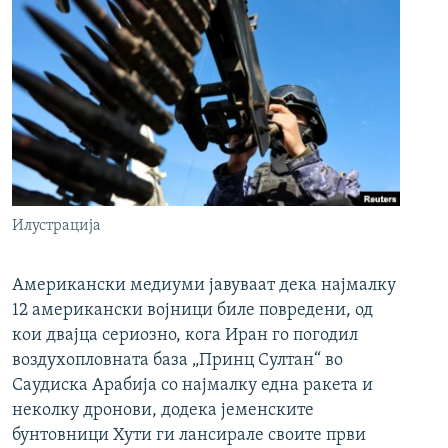
Илустрација
Американски медиуми јавуваат дека најмалку
12 американски војници биле повредени, од
кои двајца сериозно, кога Иран го погодил
воздухопловната база „Принц Султан“ во
Саудиска Арабија со најмалку една ракета и
неколку дронови, додека јеменските
бунтовници Хути ги лансирале своите први