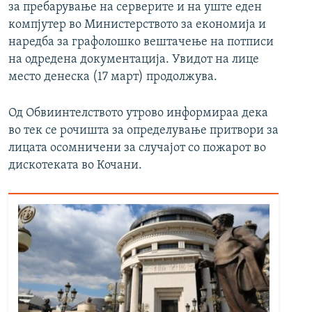
за пребарување на серверите и на уште еден
компјутер во Министерството за економија и
наредба за графолошко вештачење на потписи
на одредена документација. Увидот на лице
место денеска (17 март) продолжува.
Од Обвиинтелството утрово информираа дека
во тек се рочишта за определување притвори за
лицата осомничени за случајот со пожарот во
дискотеката во Кочани.