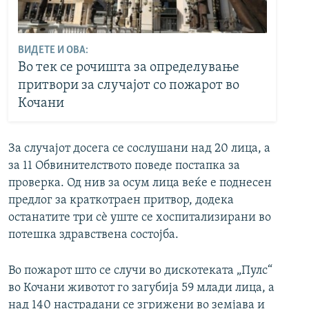
ВИДЕТЕ И ОВА:
Во тек се рочишта за определување
притвори за случајот со пожарот во
Кочани
За случајот досега се сослушани над 20 лица, а
за 11 Обвинителството поведе постапка за
проверка. Од нив за осум лица веќе е поднесен
предлог за краткотраен притвор, додека
останатите три сѐ уште се хоспитализирани во
потешка здравствена состојба.
Во пожарот што се случи во дискотеката „Пулс“
во Кочани животот го загубија 59 млади лица, а
над 140 настрадани се згрижени во земјава и