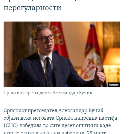
нерегуларности
Српскиот претседател Александар Вучиќ
Српскиот претседател Александар Вучиќ
објави дека неговата Српска напредна партија
(СНС) победила во сите десет општини каде
што се одржаа локални избори на 29 март.