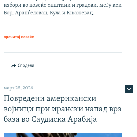
избори во повеќе општини и градови, меѓу кои
Бор, Аранѓеловац, Кула и Књажевац.
прочитај повеќе
Сподели
март 28, 2026
Повредени американски
војници при ирански напад врз
база во Саудиска Арабија