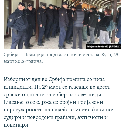
Србија -- Полиција пред гласачките места во Кула, 29
март 2026 година.
Изборниот ден во Србија помина со низа
инциденти. На 29 март се гласаше во десет
српски општини за избор на советници.
Гласањето се одржа со бројни пријавени
нерегуларности на повеќето места, физички
судири и повредени граѓани, активисти и
новинари.