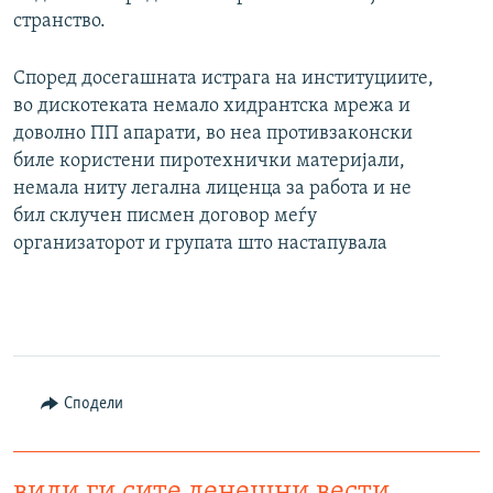
странство.
Според досегашната истрага на институциите,
во дискотеката немало хидрантска мрежа и
доволно ПП апарати, во неа противзаконски
биле користени пиротехнички материјали,
немала ниту легална лиценца за работа и не
бил склучен писмен договор меѓу
организаторот и групата што настапувала
Сподели
види ги сите денешни вести