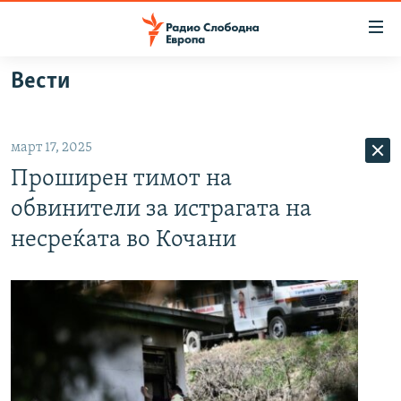
Достапни
линкови
Оди
Вести
на
МАКЕДОНИЈА
содржината
СВЕТ
Оди
март 17, 2025
ВИЗУЕЛНО
на
Проширен тимот на
главната
ВЕСТИ
навигација
обвинители за истрагата на
ШТО ТРЕБА ДА ЗНАЕТЕ
Премини
несреќата во Кочани
на
ПРИЈАВИ СЕ ЗА ЊУЗЛЕТЕР
пребарување
ПОДКАСТ ЗОШТО?
СЛЕДЕТЕ НЕ