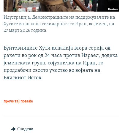
Илустрација, Демонстрациите на поддржувачите на
Хутите во знак на солидарност со Иран, во Јемен, на
27 март 2026 година.
Бунтовниците Хути испалија втора серија од
ракети во рок од 24 часа против Израел, додека
јеменската група, сојузничка на Иран, го
продлабочи своето учество во војната на
Блискиот Исток.
прочитај повеќе
Сподели