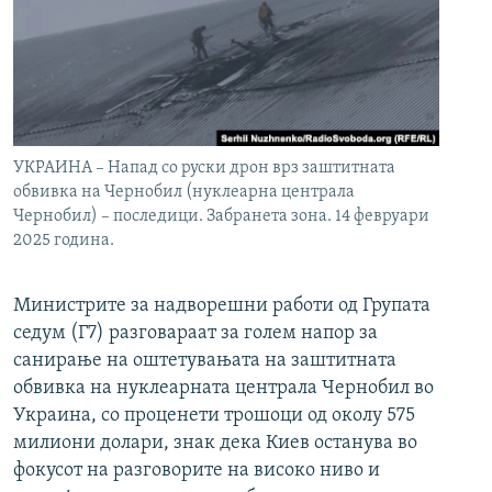
УКРАИНА – Напад со руски дрон врз заштитната
обвивка на Чернобил (нуклеарна централа
Чернобил) – последици. Забранета зона. 14 февруари
2025 година.
Министрите за надворешни работи од Групата
седум (Г7) разговараат за голем напор за
санирање на оштетувањата на заштитната
обвивка на нуклеарната централа Чернобил во
Украина, со проценети трошоци од околу 575
милиони долари, знак дека Киев останува во
фокусот на разговорите на високо ниво и