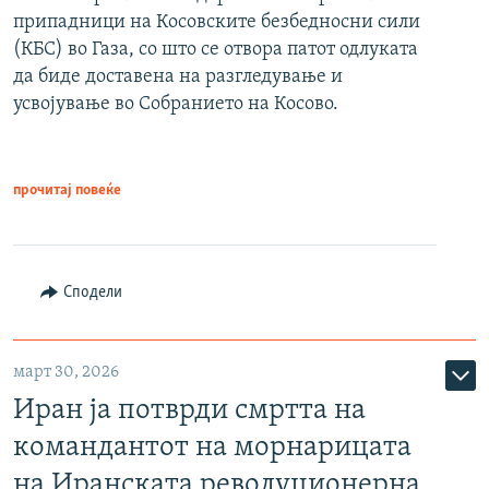
припадници на Косовските безбедносни сили
(КБС) во Газа, со што се отвора патот одлуката
да биде доставена на разгледување и
усвојување во Собранието на Косово.
прочитај повеќе
Сподели
март 30, 2026
Иран ја потврди смртта на
командантот на морнарицата
на Иранската револуционерна