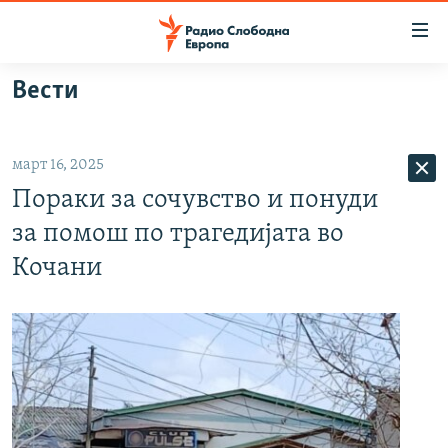
Достапни
линкови
Оди
Вести
на
МАКЕДОНИЈА
содржината
СВЕТ
Оди
март 16, 2025
ВИЗУЕЛНО
на
Пораки за сочувство и понуди
главната
ВЕСТИ
навигација
за помош по трагедијата во
ШТО ТРЕБА ДА ЗНАЕТЕ
Премини
Кочани
на
ПРИЈАВИ СЕ ЗА ЊУЗЛЕТЕР
пребарување
ПОДКАСТ ЗОШТО?
СЛЕДЕТЕ НЕ