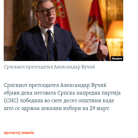
Српскиот претседател Александар Вучиќ
Српскиот претседател Александар Вучиќ
објави дека неговата Српска напредна партија
(СНС) победила во сите десет општини каде
што се одржаа локални избори на 29 март.
прочитај повеќе