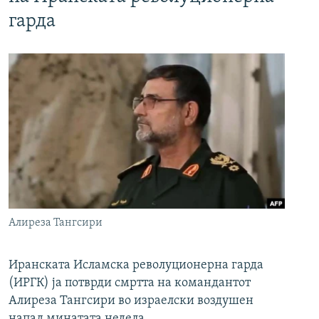
гарда
Алиреза Тангсири
Иранската Исламска револуционерна гарда
(ИРГК) ја потврди смртта на командантот
Алиреза Тангсири во израелски воздушен
напад минатата недела.