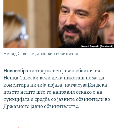
Ненад Савески, државен обвинител
Новоизбраниот државен јавен обвинител
Ненад Савески вели дека никогаш нема да
коментира ничија изјава, нагласувајќи дека
првото нешто што го направил откако е на
функцијата е средба со јавните обвинители во
Државното јавно обвинителство.