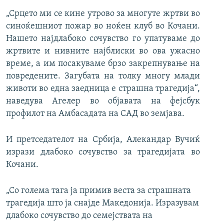
„Срцето ми се кине утрово за многуте жртви во
синоќешниот пожар во ноќен клуб во Кочани.
Нашето најдлабоко сочувство го упатуваме до
жртвите и нивните најблиски во ова ужасно
време, а им посакуваме брзо закрепнување на
повредените. Загубата на толку многу млади
животи во една заедница е страшна трагедија“,
наведува Агелер во објавата на фејсбук
профилот на Амбасадата на САД во земјава.
И претседателот на Србија, Алекандар Вучиќ
изрази длабоко сочувство за трагедијата во
Кочани.
„Со голема тага ја примив веста за страшната
трагедија што ја снајде Македонија. Изразувам
длабоко сочувство до семејствата на