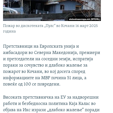
РСЕ веб страници
Пожар во дискотеката „Пулс“ во Кочани 16 март 2025
година
Претставници на Европската унија и
амбасадори во Северна Македонија, премиери
и претседатели на соседни земји, испратија
пораки за сочувство и длабоко жалење за
пожарот во Кочани, во кој досега според
информациите на МВР почина 51 лица, а
повеќе од 100 се повредени.
Високата претставничка на ЕУ за надворешни
работи и безбедносна политика Каја Калас во
објава на Икс изрази „длабоко жалење“ поради