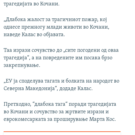
трагедијата во Кочани.
„Длабока жалост за трагичниот пожар, кој
однесе премногу млади животи во Кочани,
наведе Калас во објавата.
Таа изрази сочувство до „сите погодени од оваа
трагедија“, а на повредените им посака брзо
закрепнување.
„ЕУ ја споделува тагата и болката на народот во
Северна Македонија“, додаде Калас.
Претходно, “длабока тага“ поради трагедијата
во Кочани и сочувство за жртвите изрази и
еврокомесарката за проширување Марта Кос.