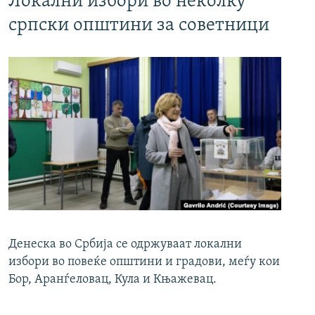
Локални избори во неколку
српски општини за советници
Денеска во Србија се одржуваат локални
избори во повеќе општини и градови, меѓу кои
Бор, Аранѓеловац, Кула и Књажевац.