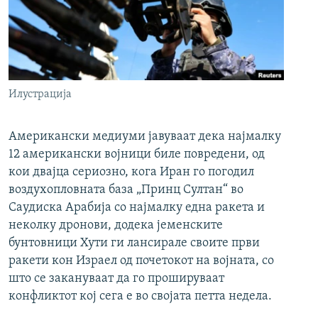
Илустрација
Американски медиуми јавуваат дека најмалку
12 американски војници биле повредени, од
кои двајца сериозно, кога Иран го погодил
воздухопловната база „Принц Султан“ во
Саудиска Арабија со најмалку една ракета и
неколку дронови, додека јеменските
бунтовници Хути ги лансирале своите први
ракети кон Израел од почетокот на војната, со
што се закануваат да го прошируваат
конфликтот кој сега е во својата петта недела.