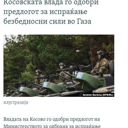
Косовската влада го одобри
предлогот за испраќање
безбедносни сили во Газа
илустрација
Владата на Косово го одобри предлогот на
Министерството за одбрана за испраќање