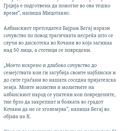
Грција е подготвена да помогне во ова тешко
време“, напиша Мицотакис.
Албанскиот претседател Бајрам Бегај изрази
сочувство по повод трагичната несреќа што се
случи во дискотека во Кочани во која загинаа
над 50 лица, а стотици се повредени.
„Моето искрено и длабоко сочувство до
семејствата кои ги загубија своите најблиски и
до сите граѓани во нашата соседна пријателска
земја. Моите молитви и молитвите на
албанскиот народ се упатени кон повредените,
тие брзо да закрепнат и болката во градот
Кочани да не се зголемува“, напиша Бегај во
објава на Х.