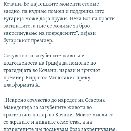
Кочани. Во најтешките моменти стоиме
заедно, па нудиме помош и поддршка што
Бугарија може да ја пружи. Нека Бог ги прости
загинатите, а ние се молиме за брзо
закрепнување на повредените“, изјави
бугарскиот премиер.
Сочувство за загубените животи и
подготвеноста на Грција да помогне по
трагедијата во Кочани, изрази и грчкиот
премиер Кирјакос Мицотакис преку
платформата Х.
„Искрено сочувство до народот на Северна
Македонија за загубените животи во
трагичниот пожар во Кочани. Моите мисли се
со жртвите и нивните семејства, а на
повредените им посакувам брзо закрепнување.