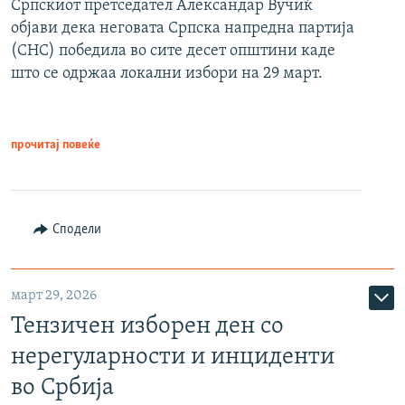
Српскиот претседател Александар Вучиќ
објави дека неговата Српска напредна партија
(СНС) победила во сите десет општини каде
што се одржаа локални избори на 29 март.
прочитај повеќе
Сподели
март 29, 2026
Тензичен изборен ден со
нерегуларности и инциденти
во Србија