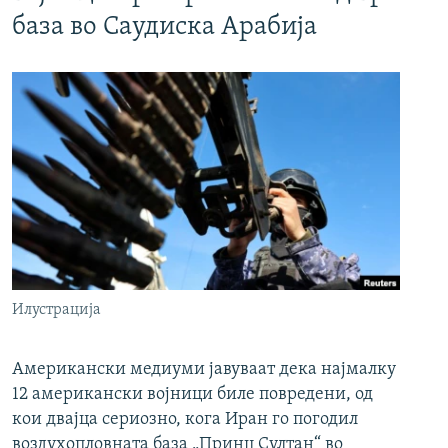
база во Саудиска Арабија
Илустрација
Американски медиуми јавуваат дека најмалку
12 американски војници биле повредени, од
кои двајца сериозно, кога Иран го погодил
воздухопловната база „Принц Султан“ во