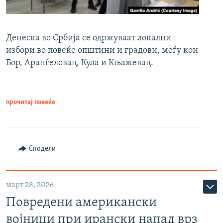
Денеска во Србија се одржуваат локални
избори во повеќе општини и градови, меѓу кои
Бор, Аранѓеловац, Кула и Књажевац.
прочитај повеќе
Сподели
март 28, 2026
Повредени американски
војници при ирански напад врз