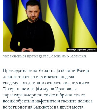
Украинскиот претседател Володимир Зеленски
Претседателот на Украина ја обвини Русија
дека во текот на изминатата недела
споделувала детални сателитски снимки со
Техеран, помагајќи му на Иран да ги
таргетира американските и британските
воени објекти и нафтените и гасните полиња
во регионот на Заливот и на други места.