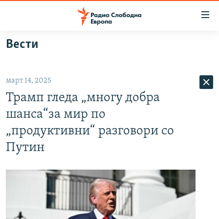
Достапни
линкови
Оди
Вести
на
МАКЕДОНИЈА
содржината
СВЕТ
Оди
март 14, 2025
ВИЗУЕЛНО
на
Трамп гледа „многу добра
главната
ВЕСТИ
навигација
шанса“за мир по
ШТО ТРЕБА ДА ЗНАЕТЕ
Премини
„продуктивни“ разговори со
на
ПРИЈАВИ СЕ ЗА ЊУЗЛЕТЕР
Путин
пребарување
ПОДКАСТ ЗОШТО?
СЛЕДЕТЕ НЕ