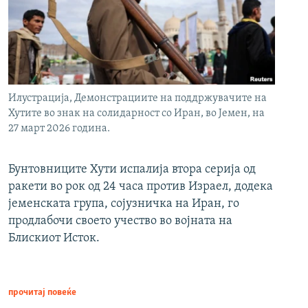
Илустрација, Демонстрациите на поддржувачите на
Хутите во знак на солидарност со Иран, во Јемен, на
27 март 2026 година.
Бунтовниците Хути испалија втора серија од
ракети во рок од 24 часа против Израел, додека
јеменската група, сојузничка на Иран, го
продлабочи своето учество во војната на
Блискиот Исток.
прочитај повеќе