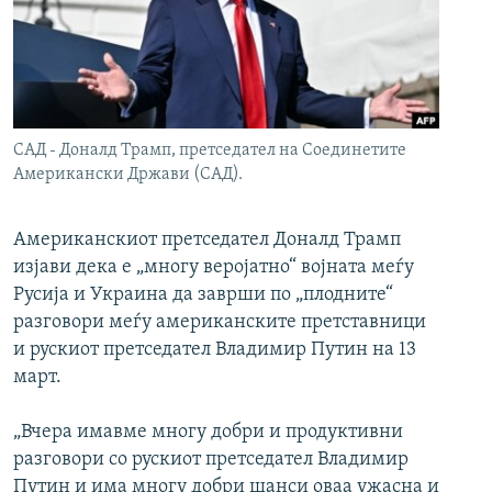
РСЕ веб страници
САД - Доналд Трамп, претседател на Соединетите
Американски Држави (САД).
Американскиот претседател Доналд Трамп
изјави дека е „многу веројатно“ војната меѓу
Русија и Украина да заврши по „плодните“
разговори меѓу американските претставници
и рускиот претседател Владимир Путин на 13
март.
„Вчера имавме многу добри и продуктивни
разговори со рускиот претседател Владимир
Путин и има многу добри шанси оваа ужасна и