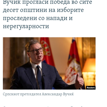
Вучиќ прогласи победа во сите
десет општини на изборите
проследени со напади и
нерегуларности
Српскиот претседател Александар Вучиќ