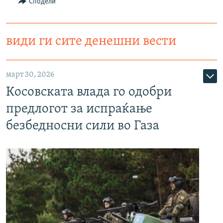
Сподели
види ги сите денешни вести
март 30, 2026
Косовската влада го одобри
предлогот за испраќање
безбедносни сили во Газа