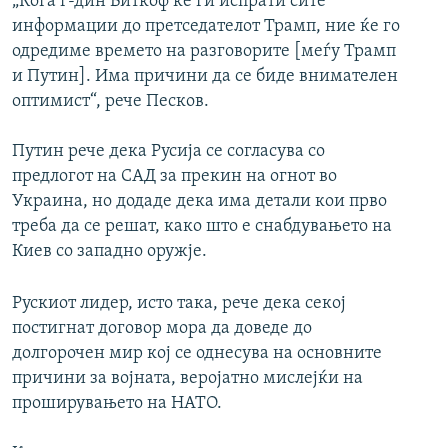
„Кога г-дин Виткоф ќе ги испрати сите
информации до претседателот Трамп, ние ќе го
одредиме времето на разговорите [меѓу Трамп
и Путин]. Има причини да се биде внимателен
оптимист“, рече Песков.
Путин рече дека Русија се согласува со
предлогот на САД за прекин на огнот во
Украина, но додаде дека има детали кои прво
треба да се решат, како што е снабдувањето на
Киев со западно оружје.
Рускиот лидер, исто така, рече дека секој
постигнат договор мора да доведе до
долгорочен мир кој се однесува на основните
причини за војната, веројатно мислејќи на
проширувањето на НАТО.