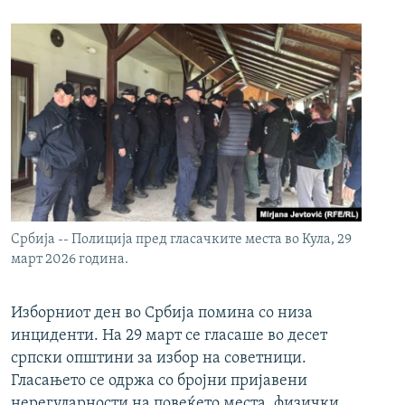
Србија -- Полиција пред гласачките места во Кула, 29
март 2026 година.
Изборниот ден во Србија помина со низа
инциденти. На 29 март се гласаше во десет
српски општини за избор на советници.
Гласањето се одржа со бројни пријавени
нерегуларности на повеќето места, физички