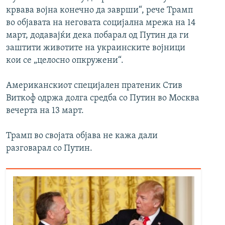
крвава војна конечно да заврши“, рече Трамп
во објавата на неговата социјална мрежа на 14
март, додавајќи дека побарал од Путин да ги
заштити животите на украинските војници
кои се „целосно опкружени“.
Американскиот специјален пратеник Стив
Виткоф одржа долга средба со Путин во Москва
вечерта на 13 март.
Трамп во својата објава не кажа дали
разговарал со Путин.