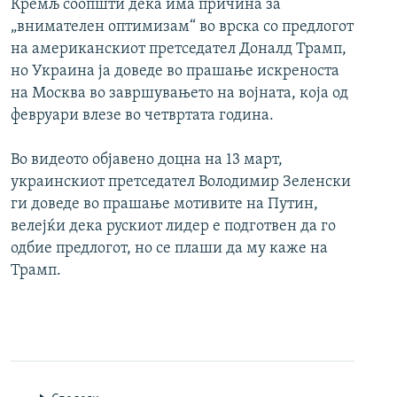
Кремљ соопшти дека има причина за
„внимателен оптимизам“ во врска со предлогот
на американскиот претседател Доналд Трамп,
но Украина ја доведе во прашање искреноста
на Москва во завршувањето на војната, која од
февруари влезе во четвртата година.
Во видеото објавено доцна на 13 март,
украинскиот претседател Володимир Зеленски
ги доведе во прашање мотивите на Путин,
велејќи дека рускиот лидер е подготвен да го
одбие предлогот, но се плаши да му каже на
Трамп.