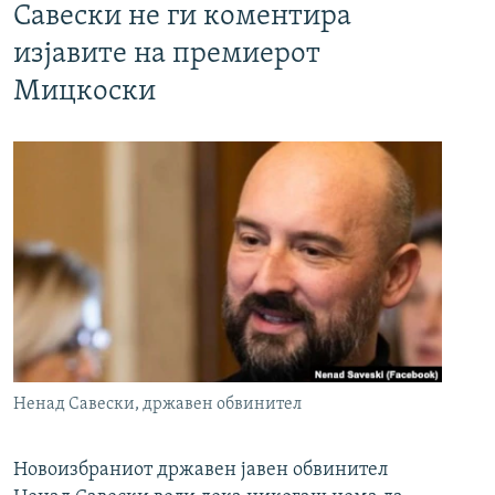
Савески не ги коментира
изјавите на премиерот
Мицкоски
Ненад Савески, државен обвинител
Новоизбраниот државен јавен обвинител