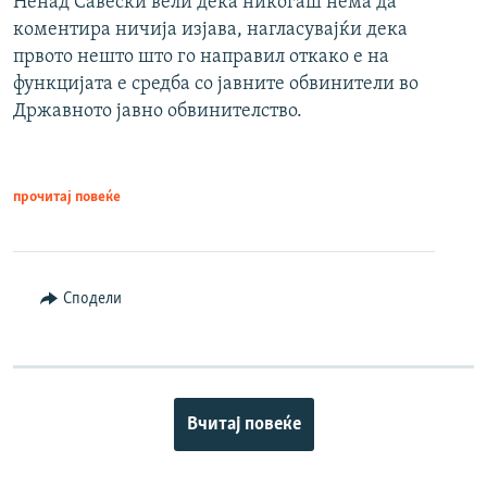
Ненад Савески вели дека никогаш нема да
коментира ничија изјава, нагласувајќи дека
првото нешто што го направил откако е на
функцијата е средба со јавните обвинители во
Државното јавно обвинителство.
прочитај повеќе
Сподели
Вчитај повеќе