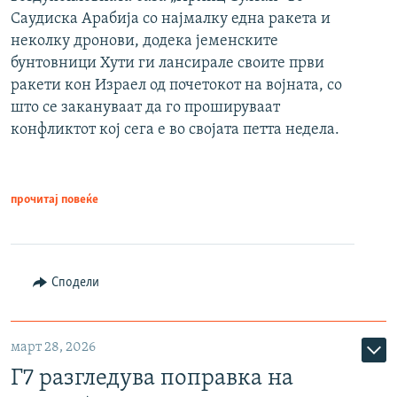
Саудиска Арабија со најмалку една ракета и
неколку дронови, додека јеменските
бунтовници Хути ги лансирале своите први
ракети кон Израел од почетокот на војната, со
што се закануваат да го прошируваат
конфликтот кој сега е во својата петта недела.
прочитај повеќе
Сподели
март 28, 2026
Г7 разгледува поправка на