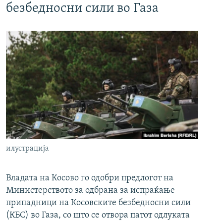
безбедносни сили во Газа
илустрација
Владата на Косово го одобри предлогот на
Министерството за одбрана за испраќање
припадници на Косовските безбедносни сили
(КБС) во Газа, со што се отвора патот одлуката