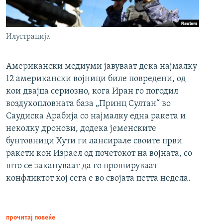
Илустрација
Американски медиуми јавуваат дека најмалку
12 американски војници биле повредени, од
кои двајца сериозно, кога Иран го погодил
воздухопловната база „Принц Султан“ во
Саудиска Арабија со најмалку една ракета и
неколку дронови, додека јеменските
бунтовници Хути ги лансирале своите први
ракети кон Израел од почетокот на војната, со
што се закануваат да го прошируваат
конфликтот кој сега е во својата петта недела.
прочитај повеќе