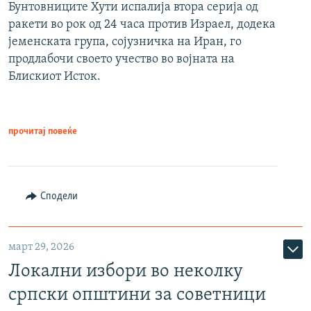
Бунтовниците Хути испалија втора серија од
ракети во рок од 24 часа против Израел, додека
јеменската група, сојузничка на Иран, го
продлабочи своето учество во војната на
Блискиот Исток.
прочитај повеќе
Сподели
март 29, 2026
Локални избори во неколку
српски општини за советници