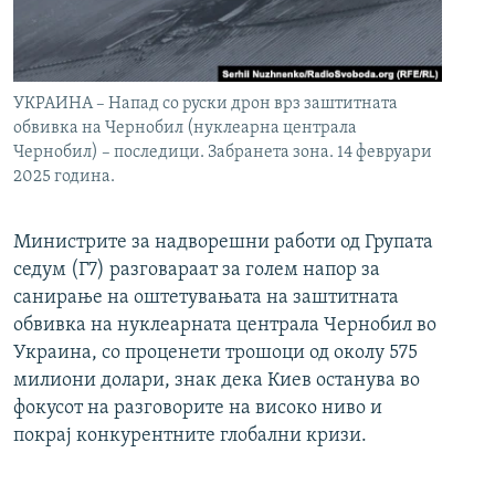
УКРАИНА – Напад со руски дрон врз заштитната
обвивка на Чернобил (нуклеарна централа
Чернобил) – последици. Забранета зона. 14 февруари
2025 година.
Министрите за надворешни работи од Групата
седум (Г7) разговараат за голем напор за
санирање на оштетувањата на заштитната
обвивка на нуклеарната централа Чернобил во
Украина, со проценети трошоци од околу 575
милиони долари, знак дека Киев останува во
фокусот на разговорите на високо ниво и
покрај конкурентните глобални кризи.