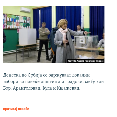
Денеска во Србија се одржуваат локални
избори во повеќе општини и градови, меѓу кои
Бор, Аранѓеловац, Кула и Књажевац.
прочитај повеќе