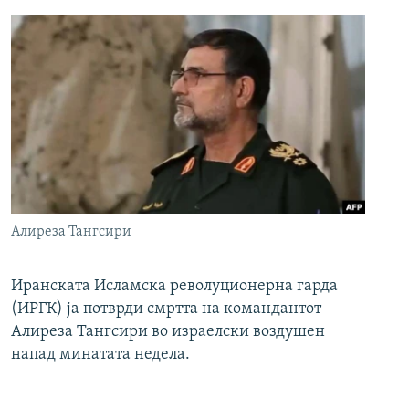
Алиреза Тангсири
Иранската Исламска револуционерна гарда
(ИРГК) ја потврди смртта на командантот
Алиреза Тангсири во израелски воздушен
напад минатата недела.