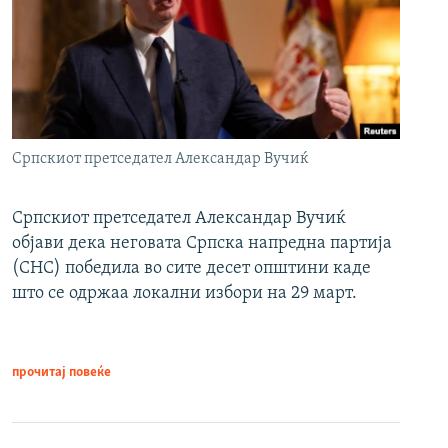
Српскиот претседател Александар Вучиќ
Српскиот претседател Александар Вучиќ
објави дека неговата Српска напредна партија
(СНС) победила во сите десет општини каде
што се одржаа локални избори на 29 март.
прочитај повеќе