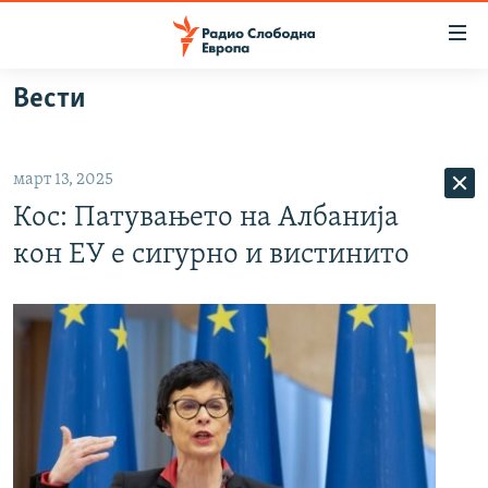
Достапни
линкови
Оди
Вести
на
МАКЕДОНИЈА
содржината
СВЕТ
Оди
март 13, 2025
ВИЗУЕЛНО
на
Кос: Патувањето на Албанија
главната
ВЕСТИ
навигација
кон ЕУ е сигурно и вистинито
ШТО ТРЕБА ДА ЗНАЕТЕ
Премини
на
ПРИЈАВИ СЕ ЗА ЊУЗЛЕТЕР
пребарување
ПОДКАСТ ЗОШТО?
СЛЕДЕТЕ НЕ