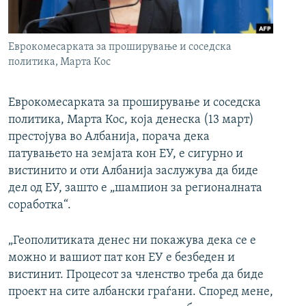
РСЕ веб страници
Еврокомесарката за проширување и соседска
политика, Марта Кос
Еврокомесарката за проширување и соседска
политика, Марта Кос, која денеска (13 март)
престојува во Албанија, порача дека
патувањето на земјата кон ЕУ, е сигурно и
вистинито и оти Албанија заслужува да биде
дел од ЕУ, зашто е „шампион за регионалната
соработка“.
„Геополитиката денес ни покажува дека се е
можно и вашиот пат кон ЕУ е безбеден и
вистинит. Процесот за членство треба да биде
проект на сите албански граѓани. Според мене,