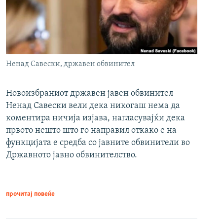
Ненад Савески, државен обвинител
Новоизбраниот државен јавен обвинител
Ненад Савески вели дека никогаш нема да
коментира ничија изјава, нагласувајќи дека
првото нешто што го направил откако е на
функцијата е средба со јавните обвинители во
Државното јавно обвинителство.
прочитај повеќе