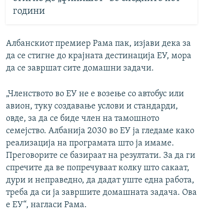
години
Албанскиот премиер Рама пак, изјави дека за
да се стигне до крајната дестинација ЕУ, мора
да се завршат сите домашни задачи.
„Членството во ЕУ не е возење со автобус или
авион, туку создавање услови и стандарди,
овде, за да се биде член на тамошното
семејство. Албанија 2030 во ЕУ ја гледаме како
реализација на програмата што ја имаме.
Преговорите се базираат на резултати. За да ги
спречите да ве попречуваат колку што сакаат,
дури и неправедно, да дадат уште една работа,
треба да си ја завршите домашната задача. Ова
е ЕУ“, нагласи Рама.