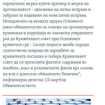
определена мерка куќен притвор и мерка на
претпазливост – одземање на патна исправа и
забрана за издавање на нова патна исправа.
Незадоволно од ваквата одлука Основното
јавно обвинителство за гонење на организиран
криминал и корупција во законски утврдениот
рок до Кривичниот совет при Основниот
кривичен суд – Скопје поднесе жалба поради
суштествена повреда на одредбите од
кривичната постапка и побара Кривичниот
совет да ги преиспита фактите содржани во
жалбата, како и решавачките факти врз основа
на кои е донесено обжаленото Решение“,
информираа денеска (13 март)од
Обвинителството.