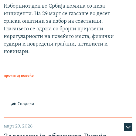
Изборниот ден во Србија помина со низа
инциденти. На 29 март се гласаше во десет
српски општини за избор на советници.
Гласањето се одржа со бројни пријавени
нерегуларности на повеќето места, физички
судири и повредени граѓани, активисти и
новинари.
прочитај повеќе
Сподели
март 29, 2026