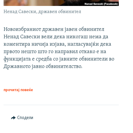
Ненад Савески, државен обвинител
Новоизбраниот државен јавен обвинител
Ненад Савески вели дека никогаш нема да
коментира ничија изјава, нагласувајќи дека
првото нешто што го направил откако е на
функцијата е средба со јавните обвинители во
Државното јавно обвинителство.
прочитај повеќе
Сподели