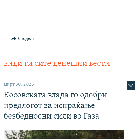
Сподели
види ги сите денешни вести
март 30, 2026
Косовската влада го одобри
предлогот за испраќање
безбедносни сили во Газа