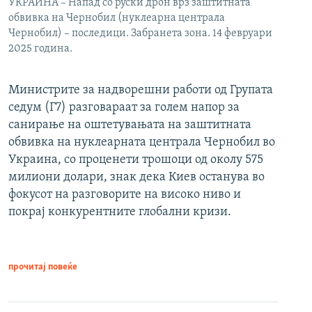
УКРАИНА – Напад со руски дрон врз заштитната
обвивка на Чернобил (нуклеарна централа
Чернобил) – последици. Забранета зона. 14 февруари
2025 година.
Министрите за надворешни работи од Групата
седум (Г7) разговараат за голем напор за
санирање на оштетувањата на заштитната
обвивка на нуклеарната централа Чернобил во
Украина, со проценети трошоци од околу 575
милиони долари, знак дека Киев останува во
фокусот на разговорите на високо ниво и
покрај конкурентните глобални кризи.
прочитај повеќе