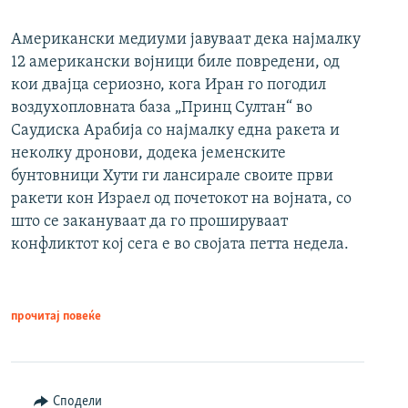
Американски медиуми јавуваат дека најмалку
12 американски војници биле повредени, од
кои двајца сериозно, кога Иран го погодил
воздухопловната база „Принц Султан“ во
Саудиска Арабија со најмалку една ракета и
неколку дронови, додека јеменските
бунтовници Хути ги лансирале своите први
ракети кон Израел од почетокот на војната, со
што се закануваат да го прошируваат
конфликтот кој сега е во својата петта недела.
прочитај повеќе
Сподели