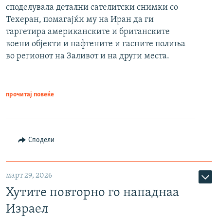
споделувала детални сателитски снимки со
Техеран, помагајќи му на Иран да ги
таргетира американските и британските
воени објекти и нафтените и гасните полиња
во регионот на Заливот и на други места.
прочитај повеќе
Сподели
март 29, 2026
Хутите повторно го нападнаа
Израел