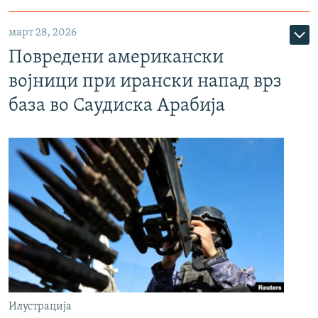
март 28, 2026
Повредени американски
војници при ирански напад врз
база во Саудиска Арабија
Илустрација