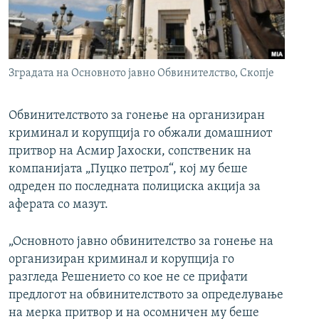
РСЕ веб страници
Зградата на Основното јавно Обвинителство, Скопје
Обвинителството за гонење на организиран
криминал и корупција го обжали домашниот
притвор на Асмир Јахоски, сопственик на
компанијата „Пуцко петрол“, кој му беше
одреден по последната полициска акција за
аферата со мазут.
„Основното јавно обвинителство за гонење на
организиран криминал и корупција го
разгледа Решението со кое не се прифати
предлогот на обвинителството за определување
на мерка притвор и на осомничен му беше