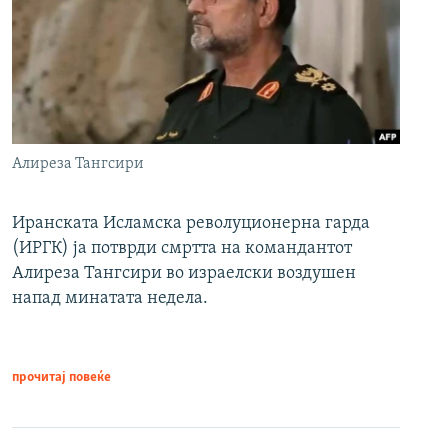
Алиреза Тангсири
Иранската Исламска револуционерна гарда
(ИРГК) ја потврди смртта на командантот
Алиреза Тангсири во израелски воздушен
напад минатата недела.
прочитај повеќе