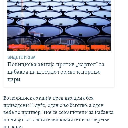
ВИДЕТЕ И ОВА:
Полициска акција против „картел" за
набавка на штетно гориво и перење
пари
Во полициска акција пред два дена беа
приведени 11 луѓе, еден е во бегство, а еден
веќе во притвор. Тие се осомничени за набавка
на мазут со сомнителен квалитет и за перење
на пари.