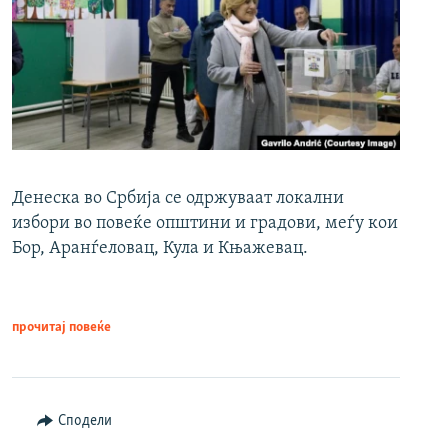
Денеска во Србија се одржуваат локални
избори во повеќе општини и градови, меѓу кои
Бор, Аранѓеловац, Кула и Књажевац.
прочитај повеќе
Сподели