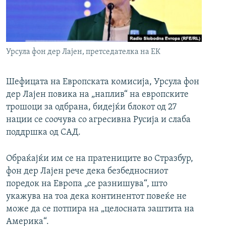
РСЕ веб страници
Урсула фон дер Лајен, претседателка на ЕК
Шефицата на Европската комисија, Урсула фон
дер Лајен повика на „наплив“ на европските
трошоци за одбрана, бидејќи блокот од 27
нации се соочува со агресивна Русија и слаба
поддршка од САД.
Обраќајќи им се на пратениците во Стразбур,
фон дер Лајен рече дека безбедносниот
поредок на Европа „се разнишува“, што
укажува на тоа дека континентот повеќе не
може да се потпира на „целосната заштита на
Америка“.