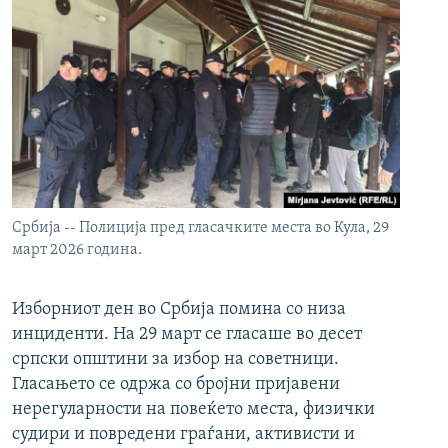
Србија -- Полиција пред гласачките места во Кула, 29
март 2026 година.
Изборниот ден во Србија помина со низа
инциденти. На 29 март се гласаше во десет
српски општини за избор на советници.
Гласањето се одржа со бројни пријавени
нерегуларности на повеќето места, физички
судири и повредени граѓани, активисти и