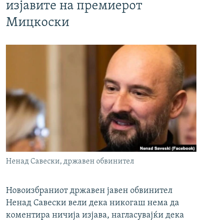
изјавите на премиерот
Мицкоски
Ненад Савески, државен обвинител
Новоизбраниот државен јавен обвинител
Ненад Савески вели дека никогаш нема да
коментира ничија изјава, нагласувајќи дека