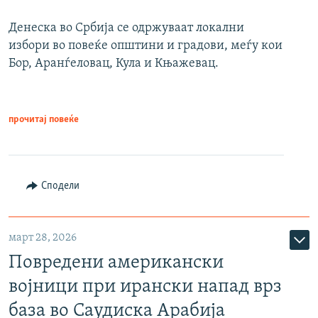
Денеска во Србија се одржуваат локални
избори во повеќе општини и градови, меѓу кои
Бор, Аранѓеловац, Кула и Књажевац.
прочитај повеќе
Сподели
март 28, 2026
Повредени американски
војници при ирански напад врз
база во Саудиска Арабија