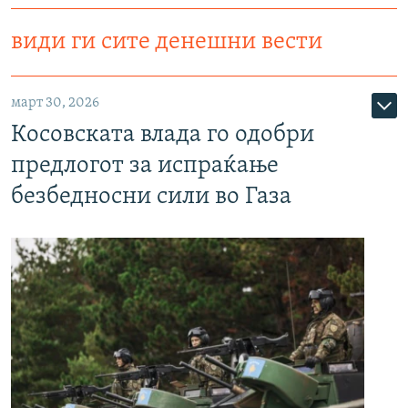
види ги сите денешни вести
март 30, 2026
Косовската влада го одобри
предлогот за испраќање
безбедносни сили во Газа