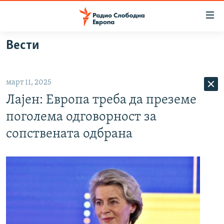
Достапни
линкови
Оди
Вести
на
МАКЕДОНИЈА
содржината
СВЕТ
Оди
март 11, 2025
ВИЗУЕЛНО
на
Лајен: Европа треба да преземе
главната
ВЕСТИ
навигација
поголема одговорност за
ШТО ТРЕБА ДА ЗНАЕТЕ
Премини
сопствената одбрана
на
ПРИЈАВИ СЕ ЗА ЊУЗЛЕТЕР
пребарување
ПОДКАСТ ЗОШТО?
СЛЕДЕТЕ НЕ