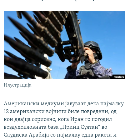
Илустрација
Американски медиуми јавуваат дека најмалку
12 американски војници биле повредени, од
кои двајца сериозно, кога Иран го погодил
воздухопловната база „Принц Султан“ во
Саудиска Арабија со најмалку една ракета и