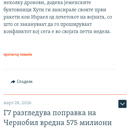
неколку дронови, додека јеменските
бунтовници Хути ги лансирале своите први
ракети кон Израел од почетокот на војната, со
што се закануваат да го прошируваат
конфликтот кој сега е во својата петта недела.
прочитај повеќе
Сподели
март 28, 2026
Г7 разгледува поправка на
Чернобил вредна 575 милиони