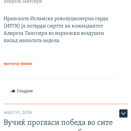
Алиреза Тангсири
Иранската Исламска револуционерна гарда
(ИРГК) ја потврди смртта на командантот
Алиреза Тангсири во израелски воздушен
напад минатата недела.
прочитај повеќе
Сподели
март 30, 2026
Вучиќ прогласи победа во сите