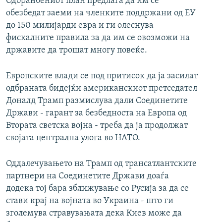
Одбранбениот план предлага да им се
обезбедат заеми на членките поддржани од ЕУ
до 150 милијарди евра и ги олеснува
фискалните правила за да им се овозможи на
државите да трошат многу повеќе.
Европските влади се под притисок да ја засилат
одбраната бидејќи американскиот претседател
Доналд Трамп размислува дали Соединетите
Држави - гарант за безбедноста на Европа од
Втората светска војна - треба да ја продолжат
својата централна улога во НАТО.
Оддалечувањето на Трамп од трансатлантските
партнери на Соединетите Држави доаѓа
додека тој бара зближување со Русија за да се
стави крај на војната во Украина - што ги
зголемува стравувањата дека Киев може да