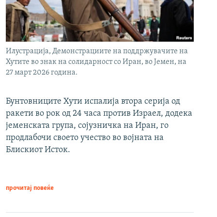
Илустрација, Демонстрациите на поддржувачите на
Хутите во знак на солидарност со Иран, во Јемен, на
27 март 2026 година.
Бунтовниците Хути испалија втора серија од
ракети во рок од 24 часа против Израел, додека
јеменската група, сојузничка на Иран, го
продлабочи своето учество во војната на
Блискиот Исток.
прочитај повеќе