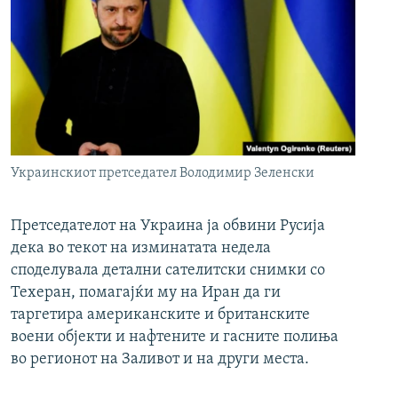
Украинскиот претседател Володимир Зеленски
Претседателот на Украина ја обвини Русија
дека во текот на изминатата недела
споделувала детални сателитски снимки со
Техеран, помагајќи му на Иран да ги
таргетира американските и британските
воени објекти и нафтените и гасните полиња
во регионот на Заливот и на други места.