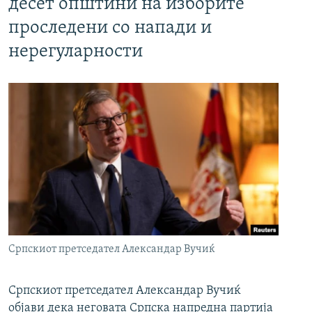
десет општини на изборите
проследени со напади и
нерегуларности
Српскиот претседател Александар Вучиќ
Српскиот претседател Александар Вучиќ
објави дека неговата Српска напредна партија