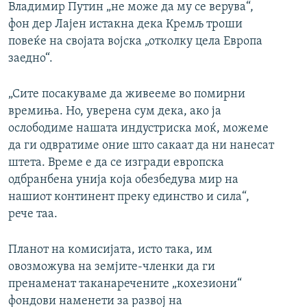
Владимир Путин „не може да му се верува“,
фон дер Лајен истакна дека Кремљ троши
повеќе на својата војска „отколку цела Европа
заедно“.
„Сите посакуваме да живееме во помирни
времиња. Но, уверена сум дека, ако ја
ослободиме нашата индустриска моќ, можеме
да ги одвратиме оние што сакаат да ни нанесат
штета. Време е да се изгради европска
одбранбена унија која обезбедува мир на
нашиот континент преку единство и сила“,
рече таа.
Планот на комисијата, исто така, им
овозможува на земјите-членки да ги
пренаменат таканаречените „кохезиони“
фондови наменети за развој на