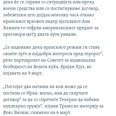
дека ќе се справи со ситуацијата или преку
воени средства или со постигнување договор,
забелешки што дојдоа неколку часа откако
иранскиот врховен лидер ајатолахот Али
Хамнеи го отфрли американскиот предлог за
преговори меѓу двата лути ривали.
„Се надеваме дека иранскиот режим ги става
своите луѓе и најдобри интереси пред теророт“,
рече портпаролот на Советот за национална
безбедност на Белата куќа, Брајан Хјуз, во
изјавата на 9 март.
„Постојат два начини на кои може да се
постапи со Иран: воено, или да склучите
договор“ за да го спречите Техеран да набави
нуклеарно оружје“, изјави Трамп во интервју за
Фокс Бизнис снимено на 6 март.