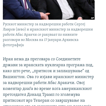
РСЕ веб страници
Рускиот министер за надворешни работи Сергеј
Лавров (лево) и иранскиот министер за надворешни
работи Абас Аракчи се ракуваат по нивните
разговори во Москва на 17 јануари.Архивска
фотографија
Иран нема да преговара со Соединетите
држави за иранската нуклеарна програма под,
како што рече, „притисок и заплашување“ од
Вашингтон. Ова го изјави иранскиот министер
за надворешни работи Абас Аракачи. Овој
коментар доаѓа во време кога американскиот
претседател Доналд Трамп го зголемува
притисокот врз Техеран со завршување на