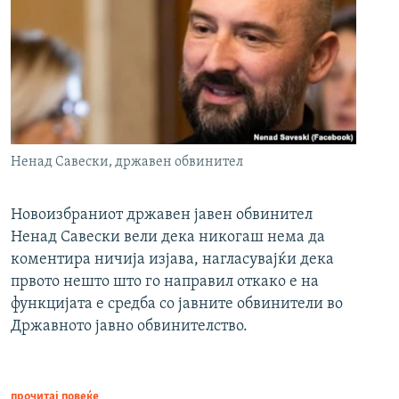
Ненад Савески, државен обвинител
Новоизбраниот државен јавен обвинител
Ненад Савески вели дека никогаш нема да
коментира ничија изјава, нагласувајќи дека
првото нешто што го направил откако е на
функцијата е средба со јавните обвинители во
Државното јавно обвинителство.
прочитај повеќе