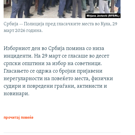
Србија -- Полиција пред гласачките места во Кула, 29
март 2026 година.
Изборниот ден во Србија помина со низа
инциденти. На 29 март се гласаше во десет
српски општини за избор на советници.
Гласањето се одржа со бројни пријавени
нерегуларности на повеќето места, физички
судири и повредени граѓани, активисти и
новинари.
прочитај повеќе