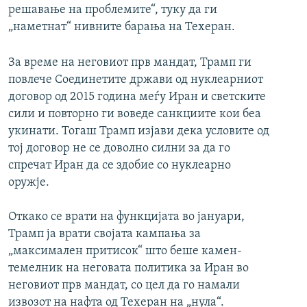
решавање на проблемите“, туку да ги
„наметнат“ нивните барања на Техеран.
За време на неговиот прв мандат, Трамп ги
повлече Соединетите држави од нуклеарниот
договор од 2015 година меѓу Иран и светските
сили и повторно ги воведе санкциите кои беа
укинати. Тогаш Трамп изјави дека условите од
тој договор не се доволно силни за да го
спречат Иран да се здобие со нуклеарно
оружје.
Откако се врати на функцијата во јануари,
Трамп ја врати својата кампања за
„максимален притисок“ што беше камен-
темелник на неговата политика за Иран во
неговиот прв мандат, со цел да го намали
извозот на нафта од Техеран на „нула“.