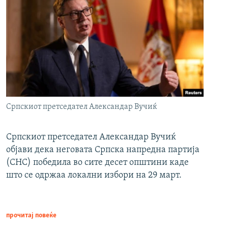
Српскиот претседател Александар Вучиќ
Српскиот претседател Александар Вучиќ
објави дека неговата Српска напредна партија
(СНС) победила во сите десет општини каде
што се одржаа локални избори на 29 март.
прочитај повеќе