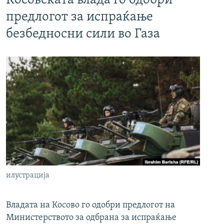
Косовската влада го одобри
предлогот за испраќање
безбедносни сили во Газа
илустрација
Владата на Косово го одобри предлогот на
Министерството за одбрана за испраќање