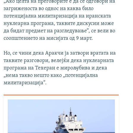
„Ако целта на преговорите е да се одговори на
загриженоста во однос на каква било
потенцијална милитаризација на иранската
нуклеарна програма, таквите дискусии може
да бидат предмет на разгледување“, се вели во
соопштението на мисијата од 9 март.
Но, се чини дека Аракчи ја затвори вратата на
таквите разговори, велејќи дека нуклеарната
програма на Техеран е мирољубива и дека
„нема такво нешто како „потенцијална
милитаризација“.