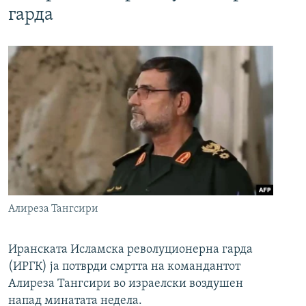
гарда
Алиреза Тангсири
Иранската Исламска револуционерна гарда
(ИРГК) ја потврди смртта на командантот
Алиреза Тангсири во израелски воздушен
напад минатата недела.