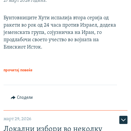
27 март 2026 година.
Бунтовниците Хути испалија втора серија од
ракети во рок од 24 часа против Израел, додека
јеменската група, сојузничка на Иран, го
продлабочи своето учество во војната на
Блискиот Исток.
прочитај повеќе
Сподели
март 29, 2026
Локални избори во неколку