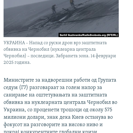
УКРАИНА – Напад со руски дрон врз заштитната
обвивка на Чернобил (нуклеарна централа
Чернобил) – последици. Забранета зона. 14 февруари
2025 година.
Министрите за надворешни работи од Групата
седум (Г7) разговараат за голем напор за
санирање на оштетувањата на заштитната
обвивка на нуклеарната централа Чернобил во
Украина, со проценети трошоци од околу 575
милиони долари, знак дека Киев останува во
фокусот на разговорите на високо ниво и
покрај конкурентните глобални кризи.