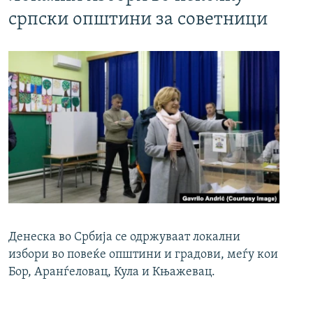
српски општини за советници
Денеска во Србија се одржуваат локални
избори во повеќе општини и градови, меѓу кои
Бор, Аранѓеловац, Кула и Књажевац.