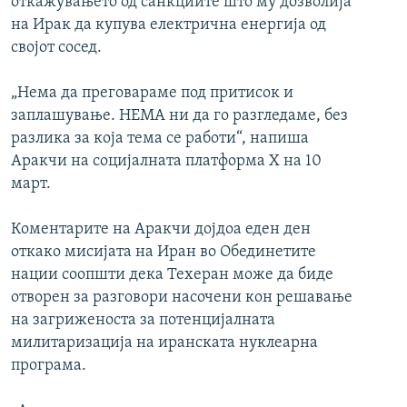
откажувањето од санкциите што му дозволија
на Ирак да купува електрична енергија од
својот сосед.
„Нема да преговараме под притисок и
заплашување. НЕМА ни да го разгледаме, без
разлика за која тема се работи“, напиша
Аракчи на социјалната платформа X на 10
март.
Коментарите на Аракчи дојдоа еден ден
откако мисијата на Иран во Обединетите
нации соопшти дека Техеран може да биде
отворен за разговори насочени кон решавање
на загриженоста за потенцијалната
милитаризација на иранската нуклеарна
програма.