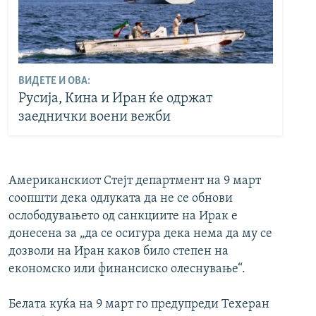
ВИДЕТЕ И ОВА:
Русија, Кина и Иран ќе одржат
заеднички воени вежби
Американскиот Стејт департмент на 9 март
соопшти дека одлуката да не се обнови
ослободувањето од санкциите на Ирак е
донесена за „да се осигура дека нема да му се
дозволи на Иран каков било степен на
економско или финансиско олеснување“.
Белата куќа на 9 март го предупреди Техеран