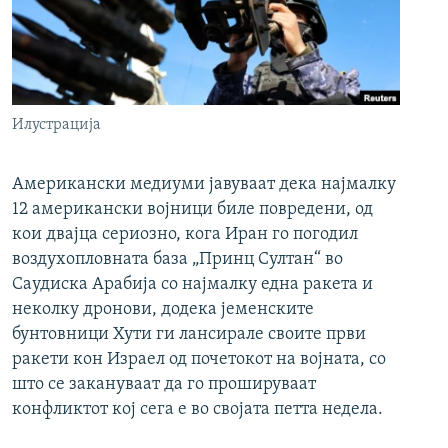
Илустрација
Американски медиуми јавуваат дека најмалку
12 американски војници биле повредени, од
кои двајца сериозно, кога Иран го погодил
воздухопловната база „Принц Султан“ во
Саудиска Арабија со најмалку една ракета и
неколку дронови, додека јеменските
бунтовници Хути ги лансирале своите први
ракети кон Израел од почетокот на војната, со
што се закануваат да го прошируваат
конфликтот кој сега е во својата петта недела.