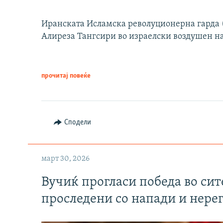
Иранската Исламска револуционерна гарда (
Алиреза Тангсири во израелски воздушен н
прочитај повеќе
Сподели
март 30, 2026
Вучиќ прогласи победа во си
проследени со напади и нере