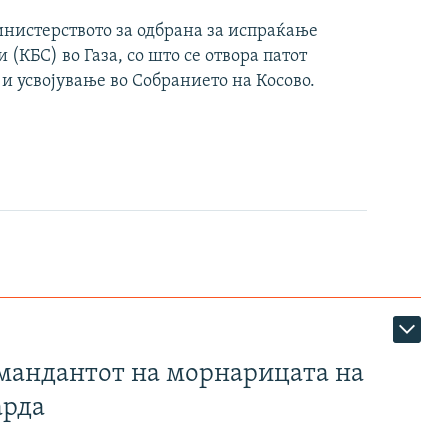
инистерството за одбрана за испраќање
(КБС) во Газа, со што се отвора патот
 и усвојување во Собранието на Косово.
омандантот на морнарицата на
арда