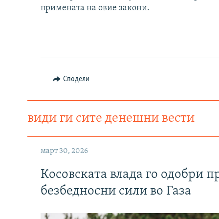
примената на овие закони.
Сподели
види ги сите денешни вести
март 30, 2026
Косовската влада го одобри п
безбедносни сили во Газа