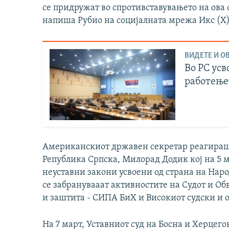
се придружат во спротивставувањето на ова
напиша Рубио на социјалната мрежа Икс (X)
ВИДЕТЕ И ОВ
Во РС усв
работење
Американскиот државен секретар реагираше
Република Српска, Милорад Додик кој на 5 
неуставни закони усвоени од страна на Наро
се забранувааат активностите на Судот и Об
и заштита - СИПА БиХ и Високиот судски и 
На 7 март, Уставниот суд на Босна и Херцег