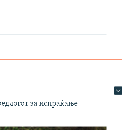
редлогот за испраќање