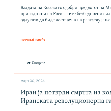
Владата на Косово го одобри предлогот на М
припадници на Косовските безбедносни сили 
одлуката да биде доставена на разгледување
прочитај повеќе
Сподели
март 30, 2026
Иран ја потврди смртта на к
Иранската револуционерна г