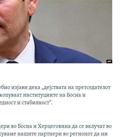
ио изјави дека „дејствата на претседателот
копуваат институциите на Босна и
едност и стабилност“.
ри во Босна и Херцеговина да се вклучат во
икуваме нашите партнери во регионот да ни