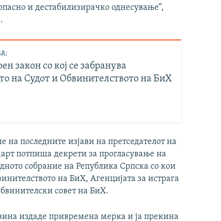
 опасно и дестабилизирачко однесување“,
.
А:
оен закон со кој се забранува
то на Судот и Обвинителството на БиХ
 на последните изјави на претседателот на
март потпиша декрети за прогласување на
дното собрание на Република Српска со кои
винителството на БиХ, Агенцијата за истрага
обвинителски совет на БиХ.
овина издаде привремена мерка и ја прекина