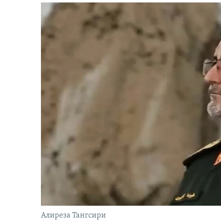
Алиреза Тангсири