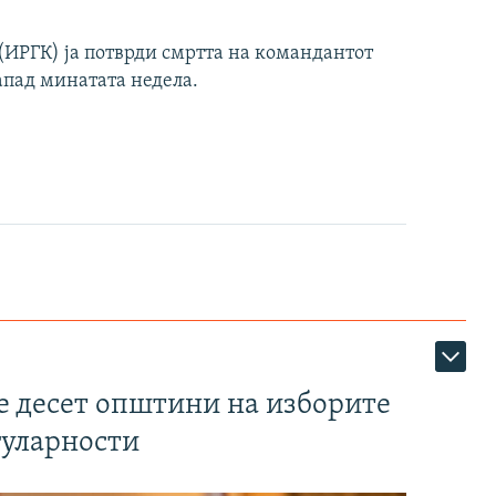
ИРГК) ја потврди смртта на командантот
апад минатата недела.
те десет општини на изборите
гуларности