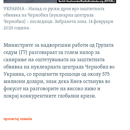
УКРАИНА – Напад со руски дрон врз заштитната
обвивка на Чернобил (нуклеарна централа
Чернобил) – последици. Забранета зона. 14 февруари
2025 година.
Министрите за надворешни работи од Групата
седум (Г7) разговараат за голем напор за
санирање на оштетувањата на заштитната
обвивка на нуклеарната централа Чернобил во
Украина, со проценети трошоци од околу 575
милиони долари, знак дека Киев останува во
фокусот на разговорите на високо ниво и
покрај конкурентните глобални кризи.
прочитај повеќе