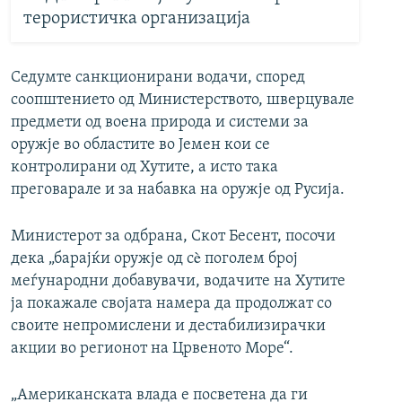
терористичка организација
Седумте санкционирани водачи, според
соопштението од Министерството, шверцувале
предмети од воена природа и системи за
оружје во областите во Јемен кои се
контролирани од Хутите, а исто така
преговарале и за набавка на оружје од Русија.
Министерот за одбрана, Скот Бесент, посочи
дека „барајќи оружје од сè поголем број
меѓународни добавувачи, водачите на Хутите
ја покажале својата намера да продолжат со
своите непромислени и дестабилизирачки
акции во регионот на Црвеното Море“.
„Американската влада е посветена да ги