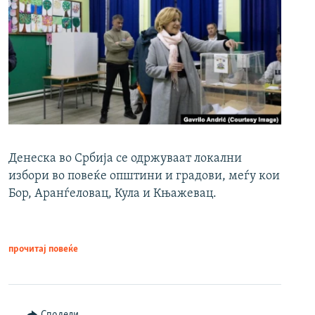
Денеска во Србија се одржуваат локални
избори во повеќе општини и градови, меѓу кои
Бор, Аранѓеловац, Кула и Књажевац.
прочитај повеќе