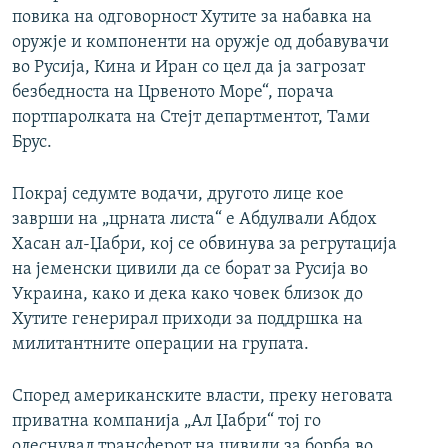
повика на одговорност Хутите за набавка на
оружје и компоненти на оружје од добавувачи
во Русија, Кина и Иран со цел да ја загрозат
безбедноста на Црвеното Море“, порача
портпаролката на Стејт департментот, Тами
Брус.
Покрај седумте водачи, другото лице кое
заврши на „црната листа“ е Абдулвали Абдох
Хасан ал-Џабри, кој се обвинува за регрутација
на јеменски цивили да се борат за Русија во
Украина, како и дека како човек близок до
Хутите генерирал приходи за поддршка на
милитантните операции на групата.
Според американските власти, преку неговата
приватна компанија „Ал Џабри“ тој го
олеснувал трансферот на цивили за борба во