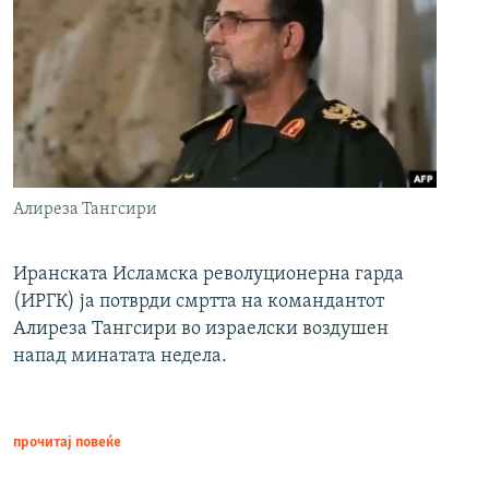
Алиреза Тангсири
Иранската Исламска револуционерна гарда
(ИРГК) ја потврди смртта на командантот
Алиреза Тангсири во израелски воздушен
напад минатата недела.
прочитај повеќе