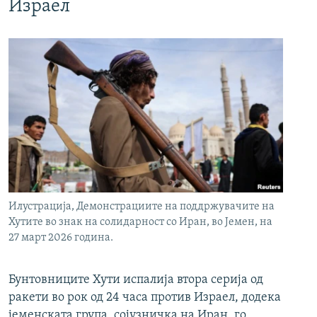
Израел
Илустрација, Демонстрациите на поддржувачите на
Хутите во знак на солидарност со Иран, во Јемен, на
27 март 2026 година.
Бунтовниците Хути испалија втора серија од
ракети во рок од 24 часа против Израел, додека
јеменската група, сојузничка на Иран, го