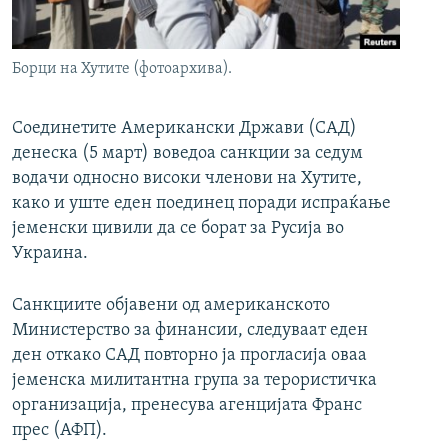
РСЕ веб страници
Борци на Хутите (фотоархива).
Соединетите Американски Држави (САД)
денеска (5 март) воведоа санкции за седум
водачи односно високи членови на Хутите,
како и уште еден поединец поради испраќање
јеменски цивили да се борат за Русија во
Украина.
Санкциите објавени од американското
Министерство за финансии, следуваат еден
ден откако САД повторно ја прогласија оваа
јеменска милитантна група за терористичка
организација, пренесува агенцијата Франс
прес (АФП).