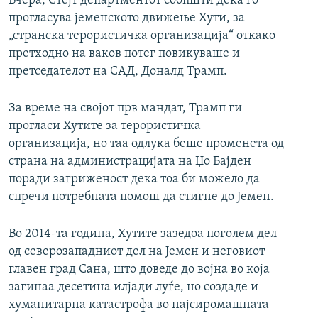
Вчера, Стејт департментот соопшти дека го
прогласува јеменското движење Хути, за
„странска терористичка организација“ откако
претходно на ваков потег повикуваше и
претседателот на САД, Доналд Трамп.
За време на својот прв мандат, Трамп ги
прогласи Хутите за терористичка
организација, но таа одлука беше променета од
страна на администрацијата на Џо Бајден
поради загриженост дека тоа би можело да
спречи потребната помош да стигне до Јемен.
Во 2014-та година, Хутите зазедоа поголем дел
од северозападниот дел на Јемен и неговиот
главен град Сана, што доведе до војна во која
загинаа десетина илјади луѓе, но создаде и
хуманитарна катастрофа во најсиромашната