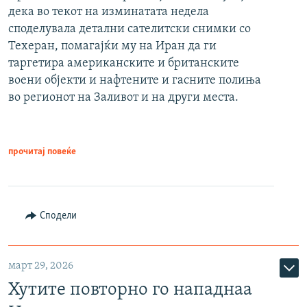
дека во текот на изминатата недела
споделувала детални сателитски снимки со
Техеран, помагајќи му на Иран да ги
таргетира американските и британските
воени објекти и нафтените и гасните полиња
во регионот на Заливот и на други места.
прочитај повеќе
Сподели
март 29, 2026
Хутите повторно го нападнаа