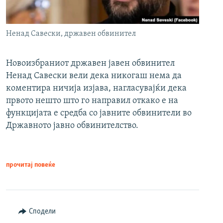
Ненад Савески, државен обвинител
Новоизбраниот државен јавен обвинител
Ненад Савески вели дека никогаш нема да
коментира ничија изјава, нагласувајќи дека
првото нешто што го направил откако е на
функцијата е средба со јавните обвинители во
Државното јавно обвинителство.
прочитај повеќе
Сподели