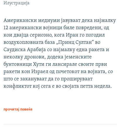
Илустрација
Американски медиуми јавуваат дека најмалку
12 американски војници биле повредени, од
кои двајца сериозно, кога Иран го погодил
воздухопловната база „Принц Султан“ во
Саудиска Арабија со најмалку една ракета и
неколку дронови, додека јеменските
бунтовници Хути ги лансирале своите први
ракети кон Израел од почетокот на војната, со
што се закануваат да го прошируваат
конфликтот кој сега е во својата петта недела.
прочитај повеќе