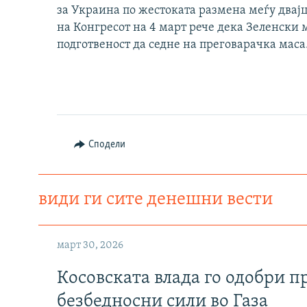
за Украина
по жестоката размена меѓу двај
на Конгресот на 4 март рече дека Зеленски 
подготвеност да седне на преговарачка маса
Сподели
види ги сите денешни вести
март 30, 2026
Косовската влада го одобри п
безбедносни сили во Газа