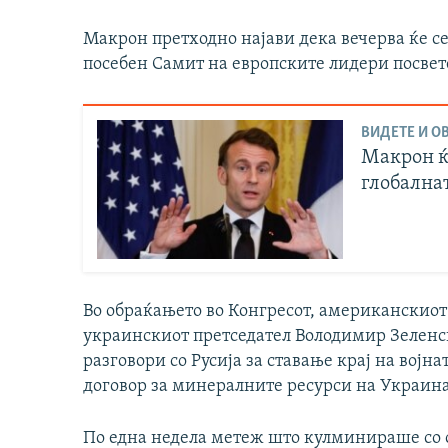
Макрон претходно најави дека вечерва ќе се 
посебен Самит на европските лидери посвет
ВИДЕТЕ И ОВ
Макрон ќе
глобална
Во обраќањето во Конгресот, американскиот
украинскиот претседател Володимир Зеленск
разговори со Русија за ставање крај на војн
договор за минералните ресурси на Украина 
По една недела метеж што кулминираше со о