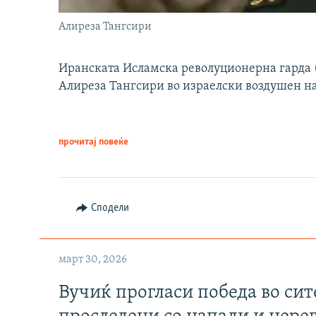
Алиреза Тангсири
Иранската Исламска револуционерна гарда (
Алиреза Тангсири во израелски воздушен н
прочитај повеќе
Сподели
март 30, 2026
Вучиќ прогласи победа во си