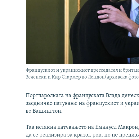
Францускиот и украинскиот претседател и брита
Зеленски и Кир Стармер во Лондон(архивска фото
Портпаролката на француската Влада денеска
заедничко патување на францускиот и укра
во Вашингтон.
Таа истакна патувањето на Емануел Макрон
да се реализира за краток рок, но не преци