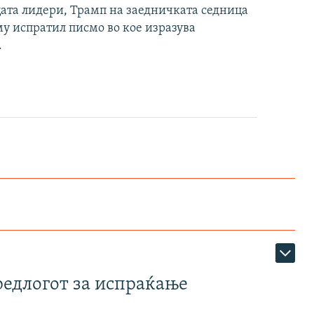
цата лидери, Трамп на заедничката седница
му испратил писмо во кое изразува
.
редлогот за испраќање