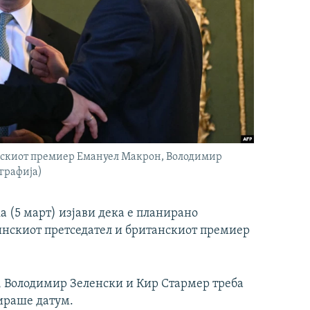
нскиот премиер Емануел Макрон, Володимир
графија)
 (5 март) изјави дека е планирано
инскиот претседател и британскиот премиер
, Володимир Зеленски и Кир Стармер треба
зираше датум.