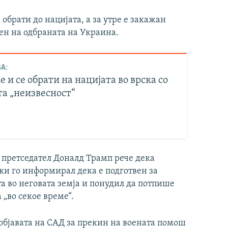
обрати до нацијата, а за утре е закажан
ен на одбраната на Украина.
А:
 и се обрати на нацијата во врска со
та „неизвесност“
 претседател Доналд Трамп рече дека
и го информирал дека е подготвен за
ата во неговата земја и понудил да потпише
„во секое време“.
бјавата на САД за прекин на воената помош