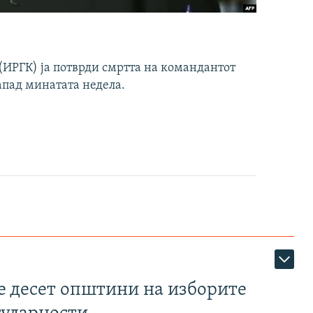
ИРГК) ја потврди смртта на командантот
апад минатата недела.
те десет општини на изборите