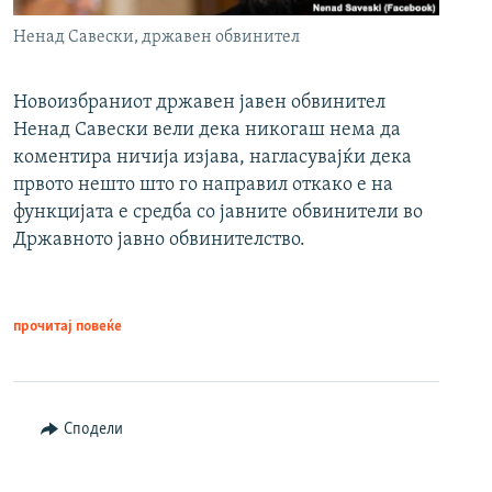
Ненад Савески, државен обвинител
Новоизбраниот државен јавен обвинител
Ненад Савески вели дека никогаш нема да
коментира ничија изјава, нагласувајќи дека
првото нешто што го направил откако е на
функцијата е средба со јавните обвинители во
Државното јавно обвинителство.
прочитај повеќе
Сподели