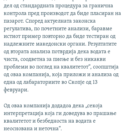
дел од стандардната процедура за гранична
контрола пред производот да биде пласиран на
пазарот. Според актуелната законска
регулатива, по почетните анализи, баравме
истиот пример повторно да биде тестиран од
надлежните македонски органи. Резултатите
од втората анализа потврдија дека водата е
чиста, соодветна за пиење и без никакви
проблеми во поглед на квалитетот“, соопштија
од оваа компанија, која приложи и анализа од
една од лабараториите во Скопје од 13
февруари.
Од оваа компанија додадоа дека „секоја
интерпретација која ги доведува во прашање
квалитетот и безбедноста на водата е
неоснована и неточна“.