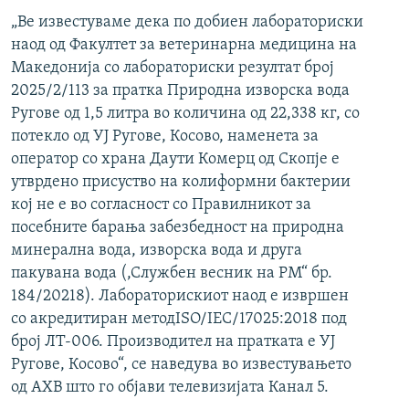
„Ве известуваме дека по добиен лабораториски
наод од Факултет за ветеринарна медицина на
Македонија со лабораториски резултат број
2025/2/113 за пратка Природна изворска вода
Ругове од 1,5 литра во количина од 22,338 кг, со
потекло од УЈ Ругове, Косово, наменета за
оператор со храна Даути Комерц од Скопје е
утврдено присуство на колиформни бактерии
кој не е во согласност со Правилникот за
посебните барања забезбедност на природна
минерална вода, изворска вода и друга
пакувана вода (,Службен весник на РМ“ бр.
184/20218). Лабораторискиот наод е извршен
со акредитиран методISO/IEC/17025:2018 под
број ЛТ-006. Производител на пратката e УJ
Рyгове, Косово“, се наведува во известувањето
од АХВ што го објави телевизијата Канал 5.