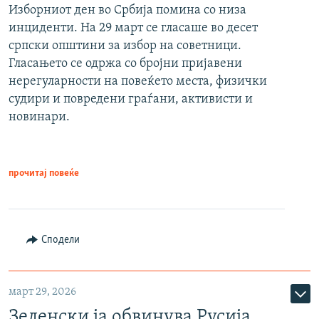
Изборниот ден во Србија помина со низа
инциденти. На 29 март се гласаше во десет
српски општини за избор на советници.
Гласањето се одржа со бројни пријавени
нерегуларности на повеќето места, физички
судири и повредени граѓани, активисти и
новинари.
прочитај повеќе
Сподели
март 29, 2026
Зеленски ја обвинува Русија