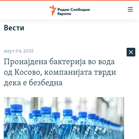
Достапни
линкови
Оди
Вести
на
МАКЕДОНИЈА
содржината
СВЕТ
Оди
март 04, 2025
ВИЗУЕЛНО
на
Пронајдена бактерија во вода
главната
ВЕСТИ
навигација
од Косово, компанијата тврди
ШТО ТРЕБА ДА ЗНАЕТЕ
Премини
дека е безбедна
на
ПРИЈАВИ СЕ ЗА ЊУЗЛЕТЕР
пребарување
ПОДКАСТ ЗОШТО?
СЛЕДЕТЕ НЕ