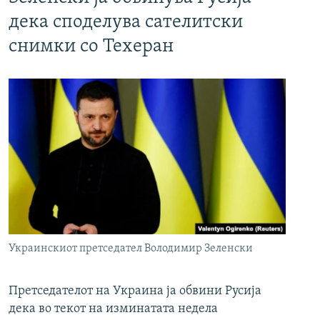
дека споделува сателитски
снимки со Техеран
Украинскиот претседател Володимир Зеленски
Претседателот на Украина ја обвини Русија
дека во текот на изминатата недела