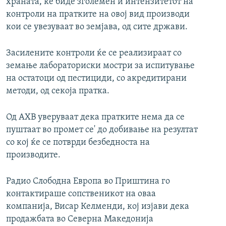
храната, ќе биде зголемен и интензитетот на
контроли на пратките на овој вид производи
кои се увезуваат во земјава, од сите држави.
Засилените контроли ќе се реализираат со
земање лабораториски мостри за испитување
на остатоци од пестициди, со акредитирани
методи, од секоја пратка.
Од АХВ уверуваат дека пратките нема да се
пуштаат во промет се' до добивање на резултат
со кој ќе се потврди безбедноста на
производите.
Радио Слободна Европа во Приштина го
контактираше сопственикот на оваа
компанија, Висар Келменди, кој изјави дека
продажбата во Северна Македонија