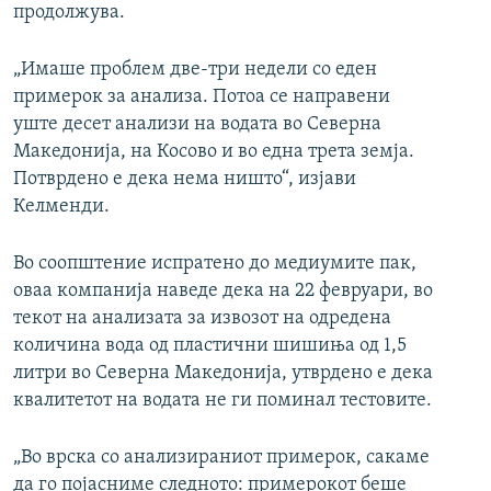
продолжува.
„Имаше проблем две-три недели со еден
примерок за анализа. Потоа се направени
уште десет анализи на водата во Северна
Македонија, на Косово и во една трета земја.
Потврдено е дека нема ништо“, изјави
Келменди.
Во соопштение испратено до медиумите пак,
оваа компанија наведе дека на 22 февруари, во
текот на анализата за извозот на одредена
количина вода од пластични шишиња од 1,5
литри во Северна Македонија, утврдено е дека
квалитетот на водата не ги поминал тестовите.
„Во врска со анализираниот примерок, сакаме
да го појасниме следното: примерокот беше