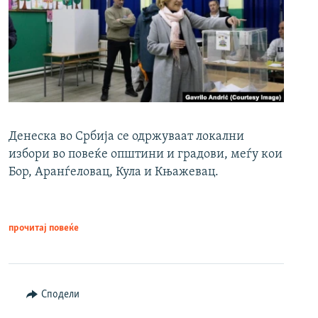
Денеска во Србија се одржуваат локални
избори во повеќе општини и градови, меѓу кои
Бор, Аранѓеловац, Кула и Књажевац.
прочитај повеќе
Сподели