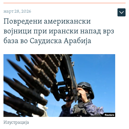
март 28, 2026
Повредени американски
војници при ирански напад врз
база во Саудиска Арабија
Илустрација