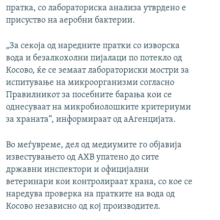
пратка, со лабораториска анализа утврдено е
присуство на аеробни бактерии.
„За секоја од наредните пратки со изворска
вода и безалкохолни пијалаци по потекло од
Косово, ќе се земаат лабораториски мостри за
испитување на микроорганизми согласно
Правилникот за посебните барања кои се
однесуваат на микробиолошките критериуми
за храната“, информираат од аАгенцијата.
Во меѓувреме, дел од медиумите го објавија
известувањето од АХВ упатено до сите
државни инспектори и официјални
ветеринари кои контролираат храна, со кое се
наредува проверка на пратките на вода од
Косово независно од кој производител.