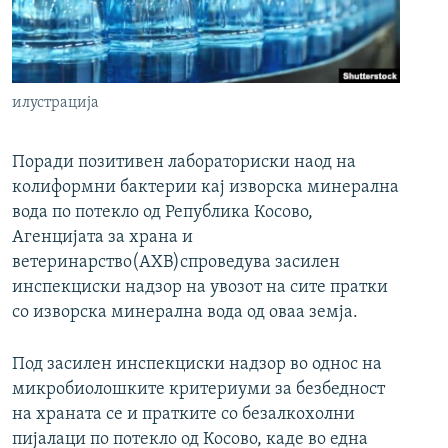
РСЕ веб страници
илустрација
Поради позитивен лабораториски наод на
колиформни бактерии кај изворска минерална
вода по потекло од Република Косово,
Агенцијата за храна и
ветеринарство(АХВ)спроведува засилен
инспекциски надзор на увозот на сите пратки
со изворска минерална вода од оваа земја.
Под засилен инспекциски надзор во однос на
микробиолошките критериуми за безбедност
на храната се и пратките со безалкохолни
пијалаци по потекло од Косово, каде во една