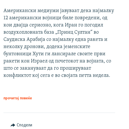
Американски медиуми јавуваат дека најмалку
12 американски војници биле повредени, од
кои двајца сериозно, кога Иран го погодил
воздухопловната база „Принц Султан“ во
Саудиска Арабија со најмалку една ракета и
неколку дронови, додека јеменските
бунтовници Хути ги лансирале своите први
ракети кон Израел од почетокот на војната, со
што се закануваат да го прошируваат
конфликтот кој сега е во својата петта недела.
прочитај повеќе
Сподели