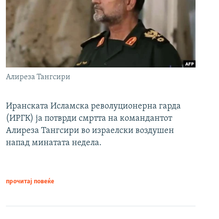
Алиреза Тангсири
Иранската Исламска револуционерна гарда
(ИРГК) ја потврди смртта на командантот
Алиреза Тангсири во израелски воздушен
напад минатата недела.
прочитај повеќе