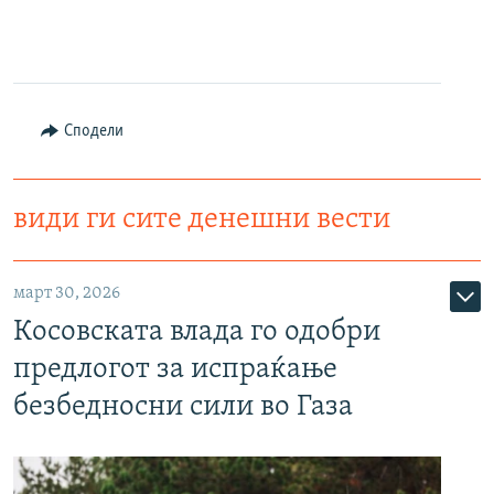
Сподели
види ги сите денешни вести
март 30, 2026
Косовската влада го одобри
предлогот за испраќање
безбедносни сили во Газа