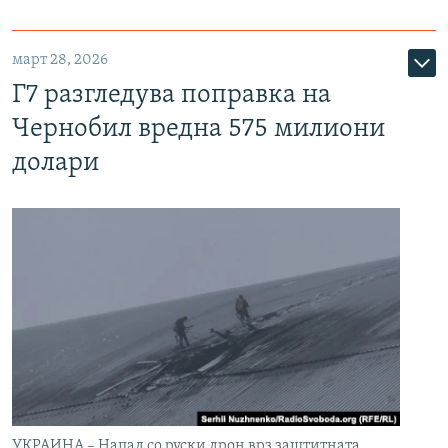
март 28, 2026
Г7 разгледува поправка на
Чернобил вредна 575 милиони
долари
УКРАИНА – Напад со руски дрон врз заштитната