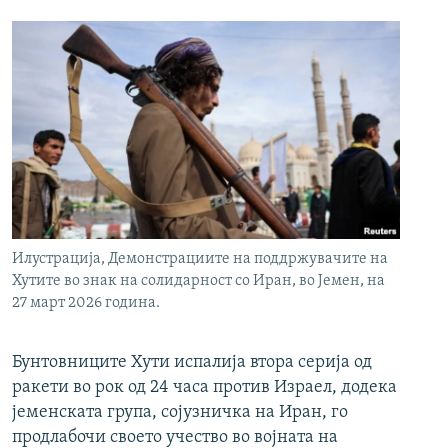
Илустрација, Демонстрациите на поддржувачите на
Хутите во знак на солидарност со Иран, во Јемен, на
27 март 2026 година.
Бунтовниците Хути испалија втора серија од
ракети во рок од 24 часа против Израел, додека
јеменската група, сојузничка на Иран, го
продлабочи своето учество во војната на