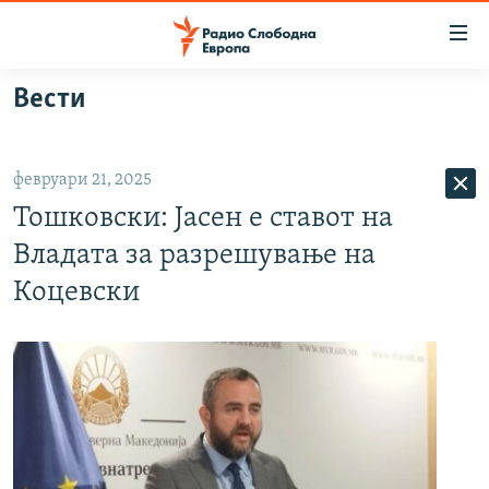
Достапни
линкови
Оди
Вести
на
МАКЕДОНИЈА
содржината
СВЕТ
Оди
февруари 21, 2025
ВИЗУЕЛНО
на
Тошковски: Јасен е ставот на
главната
ВЕСТИ
навигација
Владата за разрешување на
ШТО ТРЕБА ДА ЗНАЕТЕ
Премини
Коцевски
на
ПРИЈАВИ СЕ ЗА ЊУЗЛЕТЕР
пребарување
ПОДКАСТ ЗОШТО?
СЛЕДЕТЕ НЕ