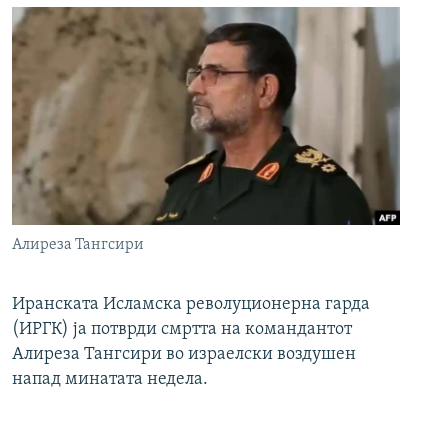
Алиреза Тангсири
Иранската Исламска револуционерна гарда
(ИРГК) ја потврди смртта на командантот
Алиреза Тангсири во израелски воздушен
напад минатата недела.