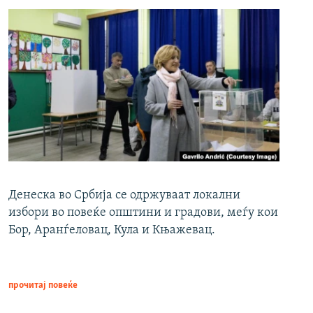
Денеска во Србија се одржуваат локални
избори во повеќе општини и градови, меѓу кои
Бор, Аранѓеловац, Кула и Књажевац.
прочитај повеќе