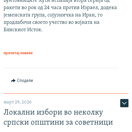
Бунтовниците Хути испалија втора серија од
ракети во рок од 24 часа против Израел, додека
јеменската група, сојузничка на Иран, го
продлабочи своето учество во војната на
Блискиот Исток.
прочитај повеќе
Сподели
март 29, 2026
Локални избори во неколку
српски општини за советници