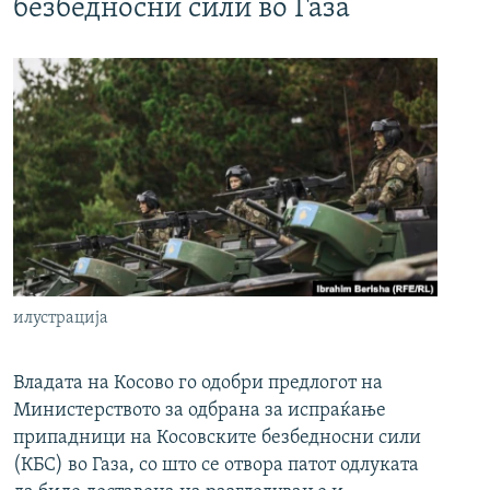
безбедносни сили во Газа
илустрација
Владата на Косово го одобри предлогот на
Министерството за одбрана за испраќање
припадници на Косовските безбедносни сили
(КБС) во Газа, со што се отвора патот одлуката