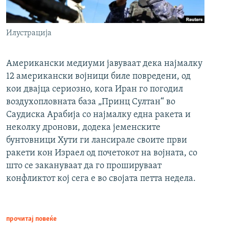
Илустрација
Американски медиуми јавуваат дека најмалку
12 американски војници биле повредени, од
кои двајца сериозно, кога Иран го погодил
воздухопловната база „Принц Султан“ во
Саудиска Арабија со најмалку една ракета и
неколку дронови, додека јеменските
бунтовници Хути ги лансирале своите први
ракети кон Израел од почетокот на војната, со
што се закануваат да го прошируваат
конфликтот кој сега е во својата петта недела.
прочитај повеќе