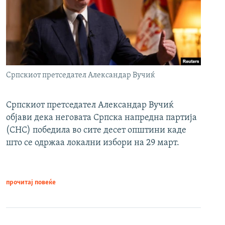
Српскиот претседател Александар Вучиќ
Српскиот претседател Александар Вучиќ
објави дека неговата Српска напредна партија
(СНС) победила во сите десет општини каде
што се одржаа локални избори на 29 март.
прочитај повеќе