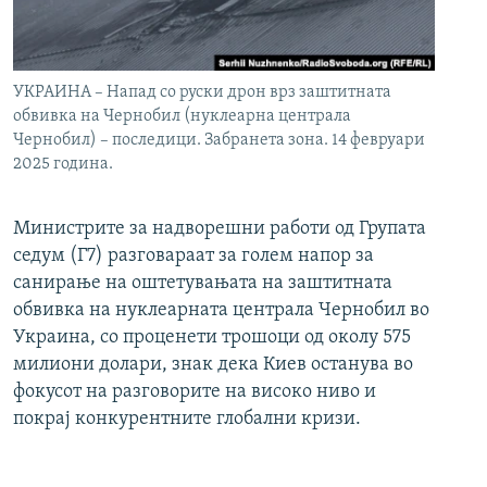
УКРАИНА – Напад со руски дрон врз заштитната
обвивка на Чернобил (нуклеарна централа
Чернобил) – последици. Забранета зона. 14 февруари
2025 година.
Министрите за надворешни работи од Групата
седум (Г7) разговараат за голем напор за
санирање на оштетувањата на заштитната
обвивка на нуклеарната централа Чернобил во
Украина, со проценети трошоци од околу 575
милиони долари, знак дека Киев останува во
фокусот на разговорите на високо ниво и
покрај конкурентните глобални кризи.