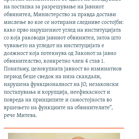
на постапка за разрешување на Јавниот
обвинител, Министерство за правда достави
мислење во кое се нотирани следниве состојби:
како прво нарушениот углед на институцијата
со која раководи јавниот обвинител, затоа што
чувањето на угледот на институцијата е
должност која потекнува од Законот за јавно
обвинителство, конкретно член 4 став 1.
Понатаму, целокупната јавност во изминатиов
период беше сведок на низа скандали,
нарушена функционалност на ЈО, незаконски
постапувања и корупција, неефикасност и
повреда на принципите и самостојноста во
вршењето на функциите на обвинителите“,
рече Митева.