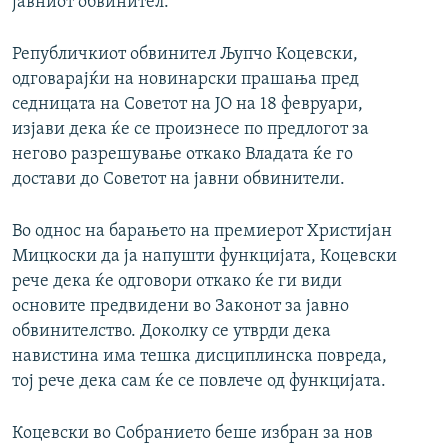
јавниот обвинител.
Републичкиот обвинител Љупчо Коцевски,
одговарајќи на новинарски прашања пред
седницата на Советот на ЈО на 18 февруари,
изјави дека ќе се произнесе по предлогот за
негово разрешување откако Владата ќе го
достави до Советот на јавни обвинители.
Во однос на барањето на премиерот Христијан
Мицкоски да ја напушти функцијата, Коцевски
рече дека ќе одговори откако ќе ги види
основите предвидени во Законот за јавно
обвинителство. Доколку се утврди дека
навистина има тешка дисциплинска повреда,
тој рече дека сам ќе се повлече од функцијата.
Коцевски во Собранието беше избран за нов