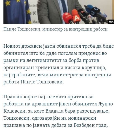
РСЕ веб страници
Панче Тошковски, министер за внатрешни работи
Новиот државен јавен обвинител треба да биде
обвинител што ќе даде поголем придонес во
рамки на легитимитетот за борба против
организиран криминал и висока корупција,
кај граѓаните, вели министерот за внатрешни
работи Панче Тошковски.
Прашан која е најголемата критика во
работата на државниот јавен обвинител Љупчо
Коцевски, за кого Владата бара разрешување,
Тошковски, одговарајќи на новинарски
прашања по јавната дебата за Безбеден град,