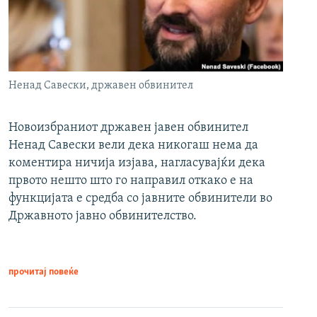
Ненад Савески, државен обвинител
Новоизбраниот државен јавен обвинител
Ненад Савески вели дека никогаш нема да
коментира ничија изјава, нагласувајќи дека
првото нешто што го направил откако е на
функцијата е средба со јавните обвинители во
Државното јавно обвинителство.
прочитај повеќе