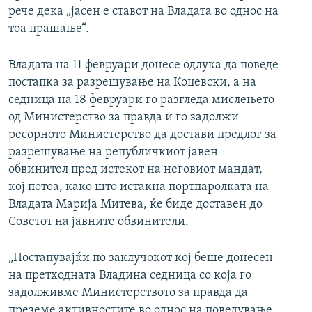
рече дека „јасен е ставот на Владата во однос на
тоа прашање“.
Владата на 11 февруари донесе одлука да поведе
постапка за разрешување на Коцевски, а на
седница на 18 февруари го разгледа мислењето
од Министерство за правда и го задолжи
ресорното Министерство да достави предлог за
разрешување на републичкиот јавен
обвинител пред истекот на неговиот мандат,
кој потоа, како што истакна портпаролката на
Владата Марија Митева, ќе биде доставен до
Советот на јавните обвинители.
„Постапувајќи по заклучокот кој беше донесен
на претходната Владина седница со која го
задолживме Министерството за правда да
преземе активностите во однос на поведување