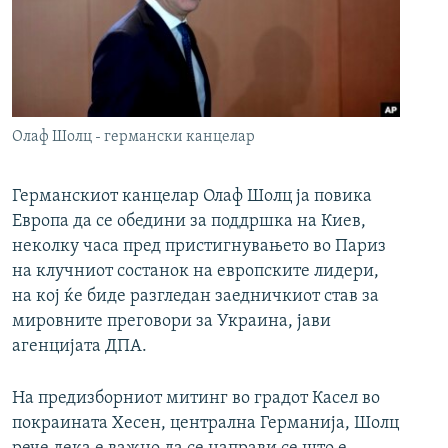
РСЕ веб страници
Олаф Шолц - германски канцелар
Германскиот канцелар Олаф Шолц ја повика
Европа да се обедини за поддршка на Киев,
неколку часа пред пристигнувањето во Париз
на клучниот состанок на европските лидери,
на кој ќе биде разгледан заедничкиот став за
мировните преговори за Украина, јави
агенцијата ДПА.
На предизборниот митинг во градот Касел во
покраината Хесен, централна Германија, Шолц