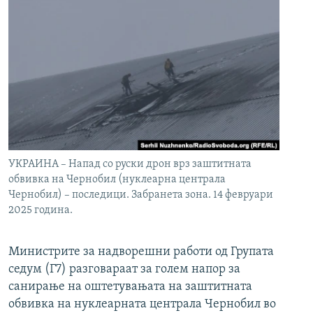
УКРАИНА – Напад со руски дрон врз заштитната
обвивка на Чернобил (нуклеарна централа
Чернобил) – последици. Забранета зона. 14 февруари
2025 година.
Министрите за надворешни работи од Групата
седум (Г7) разговараат за голем напор за
санирање на оштетувањата на заштитната
обвивка на нуклеарната централа Чернобил во