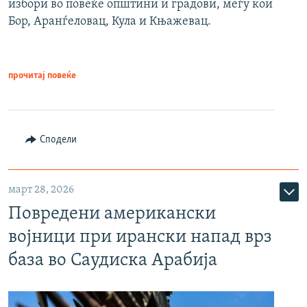
избори во повеќе општини и градови, меѓу кои
Бор, Аранѓеловац, Кула и Књажевац.
прочитај повеќе
Сподели
март 28, 2026
Повредени американски
војници при ирански напад врз
база во Саудиска Арабија