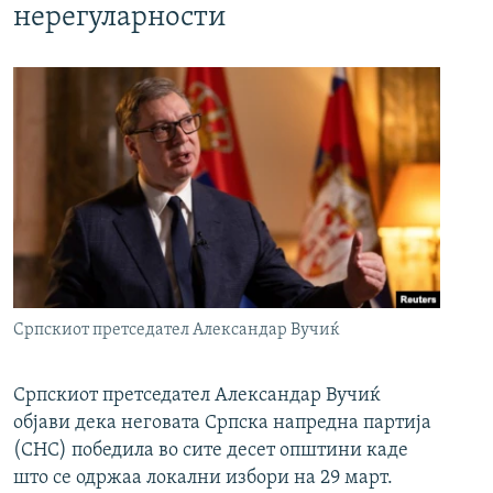
нерегуларности
Српскиот претседател Александар Вучиќ
Српскиот претседател Александар Вучиќ
објави дека неговата Српска напредна партија
(СНС) победила во сите десет општини каде
што се одржаа локални избори на 29 март.