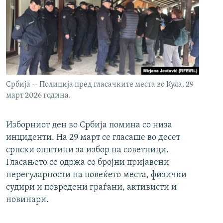
Србија -- Полиција пред гласачките места во Кула, 29
март 2026 година.
Изборниот ден во Србија помина со низа
инциденти. На 29 март се гласаше во десет
српски општини за избор на советници.
Гласањето се одржа со бројни пријавени
нерегуларности на повеќето места, физички
судири и повредени граѓани, активисти и
новинари.