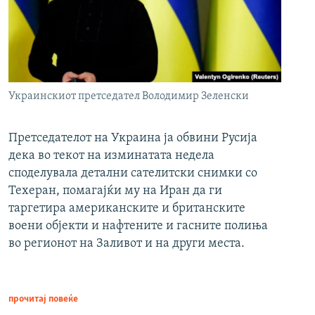
Украинскиот претседател Володимир Зеленски
Претседателот на Украина ја обвини Русија
дека во текот на изминатата недела
споделувала детални сателитски снимки со
Техеран, помагајќи му на Иран да ги
таргетира американските и британските
воени објекти и нафтените и гасните полиња
во регионот на Заливот и на други места.
прочитај повеќе