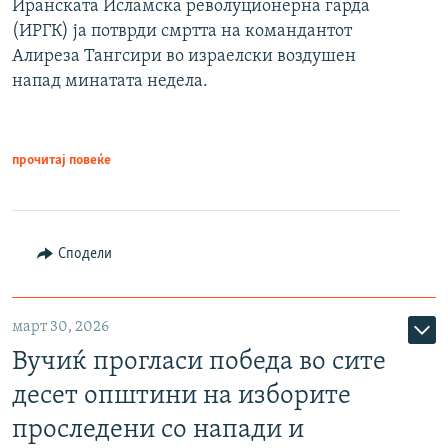
Иранската Исламска револуционерна гарда
(ИРГК) ја потврди смртта на командантот
Алиреза Тангсири во израелски воздушен
напад минатата недела.
прочитај повеќе
Сподели
март 30, 2026
Вучиќ прогласи победа во сите
десет општини на изборите
проследени со напади и