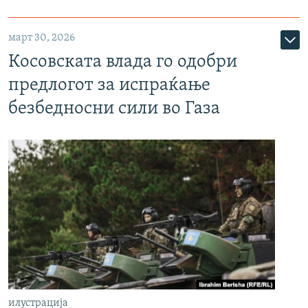
март 30, 2026
Косовската влада го одобри
предлогот за испраќање
безбедносни сили во Газа
илустрација