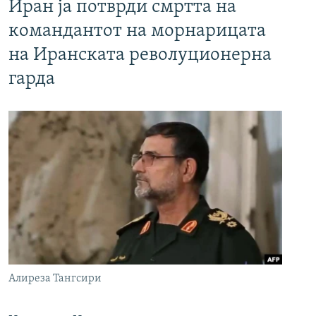
Иран ја потврди смртта на
командантот на морнарицата
на Иранската револуционерна
гарда
Алиреза Тангсири