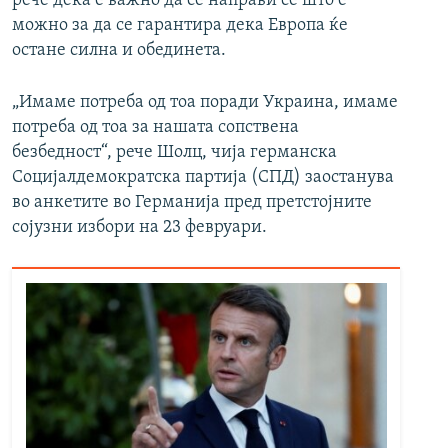
рече дека е важно да се направи се што е
можно за да се гарантира дека Европа ќе
остане силна и обединета.
„Имаме потреба од тоа поради Украина, имаме
потреба од тоа за нашата сопствена
безбедност“, рече Шолц, чија германска
Социјалдемократска партија (СПД) заостанува
во анкетите во Германија пред претстојните
сојузни избори на 23 февруари.