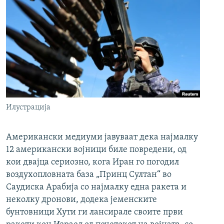
Илустрација
Американски медиуми јавуваат дека најмалку
12 американски војници биле повредени, од
кои двајца сериозно, кога Иран го погодил
воздухопловната база „Принц Султан“ во
Саудиска Арабија со најмалку една ракета и
неколку дронови, додека јеменските
бунтовници Хути ги лансирале своите први