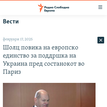
Достапни
линкови
Оди
Вести
на
МАКЕДОНИЈА
содржината
СВЕТ
Оди
февруари 17, 2025
ВИЗУЕЛНО
на
Шолц повика на европско
главната
ВЕСТИ
навигација
единство за поддршка на
ШТО ТРЕБА ДА ЗНАЕТЕ
Премини
Украина пред состанокот во
на
ПРИЈАВИ СЕ ЗА ЊУЗЛЕТЕР
Париз
пребарување
ПОДКАСТ ЗОШТО?
СЛЕДЕТЕ НЕ