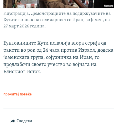
Илустрација, Демонстрациите на поддржувачите на
Хутите во знак на солидарност со Иран, во Јемен, на
27 март 2026 година.
Бунтовниците Хути испалија втора серија од
ракети во рок од 24 часа против Израел, додека
јеменската група, сојузничка на Иран, го
продлабочи своето учество во војната на
Блискиот Исток.
прочитај повеќе
Сподели