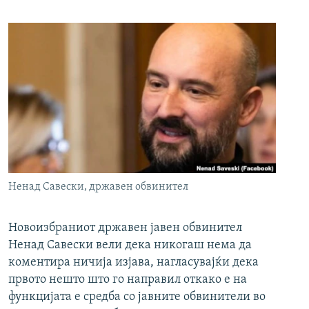
Ненад Савески, државен обвинител
Новоизбраниот државен јавен обвинител
Ненад Савески вели дека никогаш нема да
коментира ничија изјава, нагласувајќи дека
првото нешто што го направил откако е на
функцијата е средба со јавните обвинители во