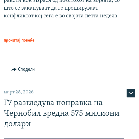
ракети кон Израел од почетокот на војната, со
што се закануваат да го прошируваат
конфликтот кој сега е во својата петта недела.
прочитај повеќе
Сподели
март 28, 2026
Г7 разгледува поправка на
Чернобил вредна 575 милиони
долари