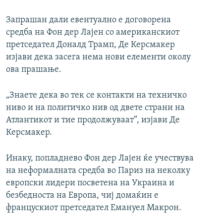
Запрашан дали евентуално е договорена
средба на Фон дер Лајен со американскиот
претседател Доналд Трамп, Де Керсмакер
изјави дека засега нема нови елементи околу
ова прашање.
„Знаете дека во тек се контакти на техничко
ниво и на политичко нив од двете страни на
Атлантикот и тие продолжуваат“, изјави Де
Керсмакер.
Инаку, попладнево Фон дер Лајен ќе учествува
на неформалната средба во Париз на неколку
европски лидери посветена на Украина и
безбедноста на Европа, чиј домаќин е
францускиот претседател Емануел Макрон.