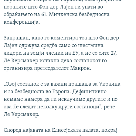
пораките што Фон дер Лајен ги упати во
обраќањето на 61. Минхенска безбедносна
конференција.
Запрашан, како го коментира тоа што Фон дер
Лајен одржува средба само со шестмина
лидери на земји членки на ЕУ, а не со сите 27,
Де Керсмакер истакна дека состанокот го
организира претседателот Макрон.
„Овој состанок е за важни прашања за Украина
и за безбедноста во Европа. Дефинитивно
немаме намера да ги исклучиме другите и по
ова ќе следат неколку други состаноци“, рече
Де Керсмакер.
Според најавата на Елисејската палата, покрај