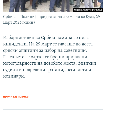
Србија -- Полиција пред гласачките места во Кула, 29
март 2026 година.
Изборниот ден во Србија помина со низа
инциденти. На 29 март се гласаше во десет
српски општини за избор на советници.
Гласањето се одржа со бројни пријавени
нерегуларности на повеќето места, физички
судири и повредени граѓани, активисти и
новинари.
прочитај повеќе