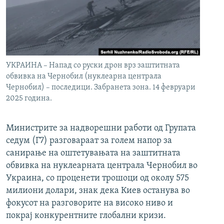
УКРАИНА – Напад со руски дрон врз заштитната
обвивка на Чернобил (нуклеарна централа
Чернобил) – последици. Забранета зона. 14 февруари
2025 година.
Министрите за надворешни работи од Групата
седум (Г7) разговараат за голем напор за
санирање на оштетувањата на заштитната
обвивка на нуклеарната централа Чернобил во
Украина, со проценети трошоци од околу 575
милиони долари, знак дека Киев останува во
фокусот на разговорите на високо ниво и
покрај конкурентните глобални кризи.