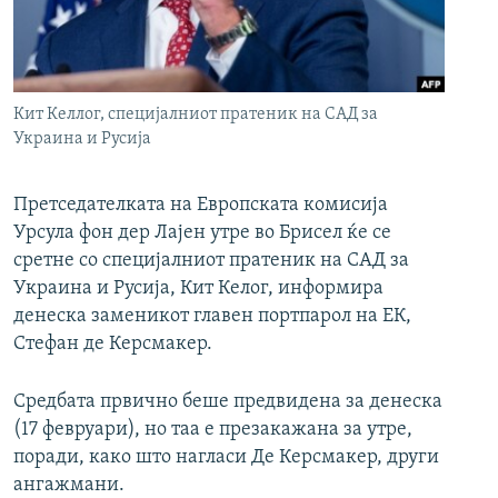
РСЕ веб страници
Кит Келлог, специјалниот пратеник на САД за
Украина и Русија
Претседателката на Европската комисија
Урсула фон дер Лајен утре во Брисел ќе се
сретне со специјалниот пратеник на САД за
Украина и Русија, Кит Келог, информира
денеска заменикот главен портпарол на ЕК,
Стефан де Керсмакер.
Средбата првично беше предвидена за денеска
(17 февруари), но таа е презакажана за утре,
поради, како што нагласи Де Керсмакер, други
ангажмани.