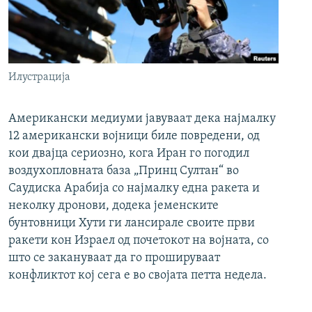
Илустрација
Американски медиуми јавуваат дека најмалку
12 американски војници биле повредени, од
кои двајца сериозно, кога Иран го погодил
воздухопловната база „Принц Султан“ во
Саудиска Арабија со најмалку една ракета и
неколку дронови, додека јеменските
бунтовници Хути ги лансирале своите први
ракети кон Израел од почетокот на војната, со
што се закануваат да го прошируваат
конфликтот кој сега е во својата петта недела.