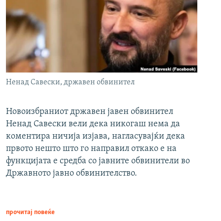
Ненад Савески, државен обвинител
Новоизбраниот државен јавен обвинител
Ненад Савески вели дека никогаш нема да
коментира ничија изјава, нагласувајќи дека
првото нешто што го направил откако е на
функцијата е средба со јавните обвинители во
Државното јавно обвинителство.
прочитај повеќе