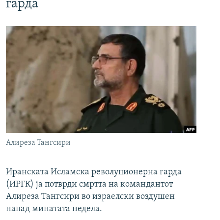
гарда
Алиреза Тангсири
Иранската Исламска револуционерна гарда
(ИРГК) ја потврди смртта на командантот
Алиреза Тангсири во израелски воздушен
напад минатата недела.