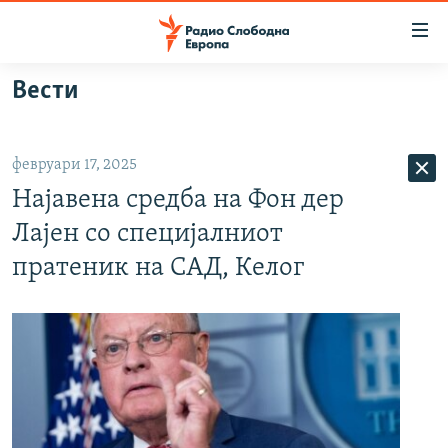
Достапни
линкови
Оди
Вести
на
МАКЕДОНИЈА
содржината
СВЕТ
Оди
февруари 17, 2025
ВИЗУЕЛНО
на
Најавена средба на Фон дер
главната
ВЕСТИ
навигација
Лајен со специјалниот
ШТО ТРЕБА ДА ЗНАЕТЕ
Премини
пратеник на САД, Келог
на
ПРИЈАВИ СЕ ЗА ЊУЗЛЕТЕР
пребарување
ПОДКАСТ ЗОШТО?
СЛЕДЕТЕ НЕ