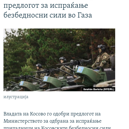
предлогот за испраќање
безбедносни сили во Газа
илустрација
Владата на Косово го одобри предлогот на
Министерството за одбрана за испраќање
припадници на Косовските безбедносни сили