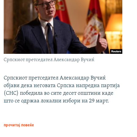
Српскиот претседател Александар Вучиќ
Српскиот претседател Александар Вучиќ
објави дека неговата Српска напредна партија
(СНС) победила во сите десет општини каде
што се одржаа локални избори на 29 март.
прочитај повеќе