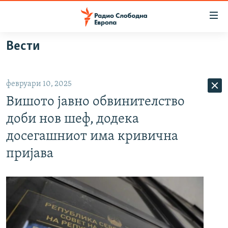
Достапни
линкови
Оди
Вести
на
МАКЕДОНИЈА
содржината
СВЕТ
Оди
февруари 10, 2025
ВИЗУЕЛНО
на
Вишото јавно обвинителство
главната
ВЕСТИ
навигација
доби нов шеф, додека
ШТО ТРЕБА ДА ЗНАЕТЕ
Премини
досегашниот има кривична
на
ПРИЈАВИ СЕ ЗА ЊУЗЛЕТЕР
пријава
пребарување
ПОДКАСТ ЗОШТО?
СЛЕДЕТЕ НЕ