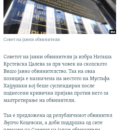
РСЕ веб страници
Совет на јавни обвинители
Советот на јавни обвинители ја избра Наташа
Крстевска Цалева за прв човек на скопското
Вишо јавно обвинителство. Таа на оваа
позиција е назначена на местото на Мустафа
Хајрулахи кој беше суспендиран после
поднесени кривична пријава против него за
малтретирање на обвинители.
Таа е предложена од републичкиот обвинител
Љупчо Коцевски, а доби поддршка од сите