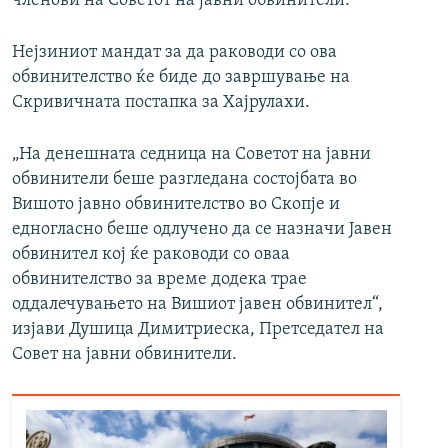
членови на Советот на јавни обвинители.
Нејзиниот мандат за да раководи со ова
обвинителство ќе биде до завршување на
Скривичната постапка за Хајрулахи.
„На денешната седница на Советот на јавни
обвинители беше разгледана состојбата во
Вишото јавно обвинителство во Скопје и
едногласно беше одлучено да се назначи Јавен
обвинител кој ќе раководи со оваа
обвинителство за време додека трае
оддалечувањето на Вишиот јавен обвинител“,
изјави Душица Димитриеска, Претседател на
Совет на јавни обвинители.