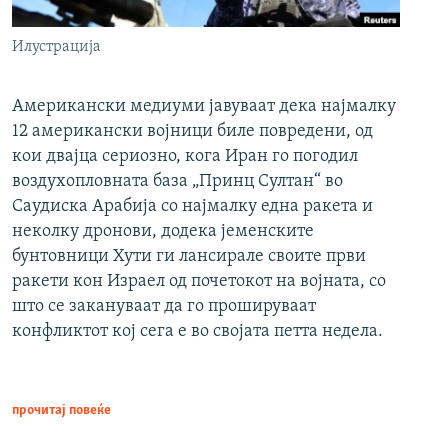
Илустрација
Американски медиуми јавуваат дека најмалку
12 американски војници биле повредени, од
кои двајца сериозно, кога Иран го погодил
воздухопловната база „Принц Султан“ во
Саудиска Арабија со најмалку една ракета и
неколку дронови, додека јеменските
бунтовници Хути ги лансирале своите први
ракети кон Израел од почетокот на војната, со
што се закануваат да го прошируваат
конфликтот кој сега е во својата петта недела.
прочитај повеќе