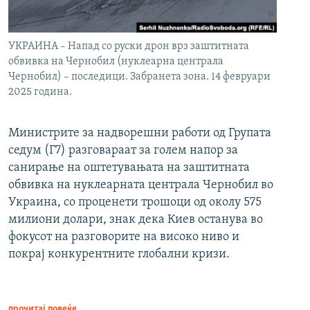
УКРАИНА – Напад со руски дрон врз заштитната
обвивка на Чернобил (нуклеарна централа
Чернобил) – последици. Забранета зона. 14 февруари
2025 година.
Министрите за надворешни работи од Групата
седум (Г7) разговараат за голем напор за
санирање на оштетувањата на заштитната
обвивка на нуклеарната централа Чернобил во
Украина, со проценети трошоци од околу 575
милиони долари, знак дека Киев останува во
фокусот на разговорите на високо ниво и
покрај конкурентните глобални кризи.
прочитај повеќе