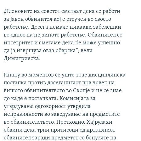
„Членовите на советот сметаат дека се работи
за Јавен обвинител кој е стручен во своето
работење. Досега немало никакви забелешки
во однос на нејзиното работење. Обвинител со
интегритет и сметаме дека ќе може успешно
да ја извршува оваа обврска“, вели
Димитриеска.
Инаку во моментов се уште трае дисциплинска
постапка против досегашниот прв човек на
вишото обвинителтвото во Скопје и не се знае
до каде е постапката. Комисијата за
утврдување одговорност утврдила
неправилности во заведување на предметите
во обвинителството. Претходно, Хајрулахи
обвини дека трпи притисоци од државниот
обвинител заради предметот со бонусите на