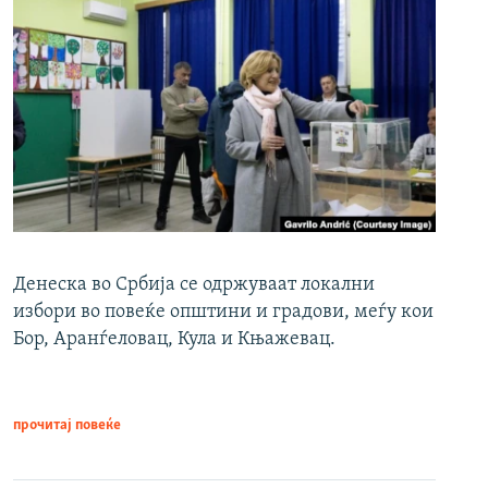
Денеска во Србија се одржуваат локални
избори во повеќе општини и градови, меѓу кои
Бор, Аранѓеловац, Кула и Књажевац.
прочитај повеќе