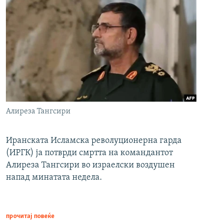
Алиреза Тангсири
Иранската Исламска револуционерна гарда
(ИРГК) ја потврди смртта на командантот
Алиреза Тангсири во израелски воздушен
напад минатата недела.
прочитај повеќе