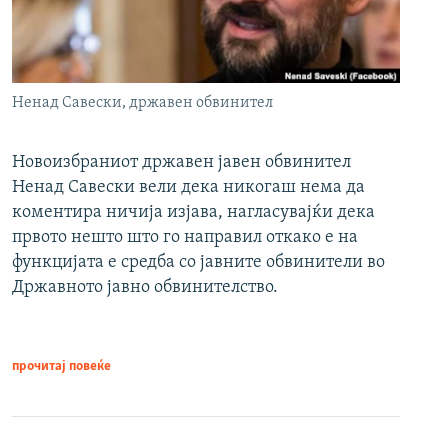
Ненад Савески, државен обвинител
Новоизбраниот државен јавен обвинител
Ненад Савески вели дека никогаш нема да
коментира ничија изјава, нагласувајќи дека
првото нешто што го направил откако е на
функцијата е средба со јавните обвинители во
Државното јавно обвинителство.
прочитај повеќе