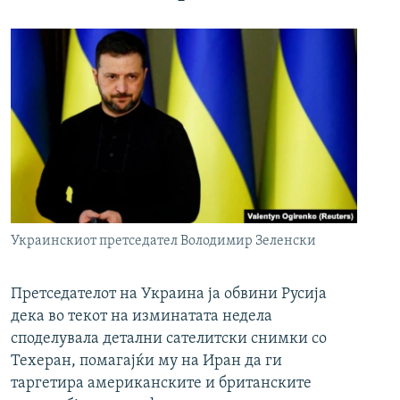
Украинскиот претседател Володимир Зеленски
Претседателот на Украина ја обвини Русија
дека во текот на изминатата недела
споделувала детални сателитски снимки со
Техеран, помагајќи му на Иран да ги
таргетира американските и британските