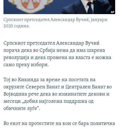
РСЕ веб страници
Српскиот претседател Александар Вучиќ, јануари
2025 година.
Српскиот претседател Александар Вучиќ
порача дека во Србија нема да има шарена
револуција и дека промена на власта е можна
само преку избори.
Тој во Кикинда за време на посетата на
окрузите Северен Банат и Централен Банат во
Војводина рече дека во изминатите денови и
месеци „добил најголема поддршка од
обичните луѓе“.
Во екот на протестите на кои се бара политичка