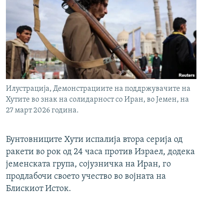
Илустрација, Демонстрациите на поддржувачите на
Хутите во знак на солидарност со Иран, во Јемен, на
27 март 2026 година.
Бунтовниците Хути испалија втора серија од
ракети во рок од 24 часа против Израел, додека
јеменската група, сојузничка на Иран, го
продлабочи своето учество во војната на
Блискиот Исток.