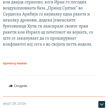
кои двајца сериозно, кога Иран го погодил
воздухопловната база „Принц Султан“ во
Саудиска Арабија со најмалку една ракета и
неколку дронови, додека јеменските
бунтовници Хути ги лансирале своите први
ракети кон Израел од почетокот на војната, со
што се закануваат да го прошируваат
конфликтот кој сега е во својата петта недела.
прочитај повеќе
Сподели
март 28, 2026