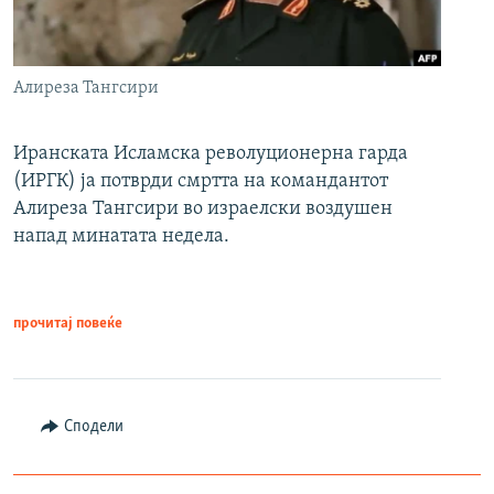
Алиреза Тангсири
Иранската Исламска револуционерна гарда
(ИРГК) ја потврди смртта на командантот
Алиреза Тангсири во израелски воздушен
напад минатата недела.
прочитај повеќе
Сподели