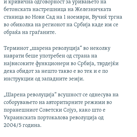
и кривична одговорност за уривањето на
бетонската настрешница на Железничката
станица во Нови Сад на 1 ноември, Вучиќ тргна
во обиколка на регионот на Србија каде им се
обраќа на граѓаните.
Терминот „шарена револуција“ во неколку
наврати беше употребен од страна на
највисоките функционери во Србија, тврдејќи
дека обидот за нешто такво е во тек и е по
инструкции од западните земји.
„Шарена револуција“ всушност се однесува на
соборувањето на авторитарните режими во
поранешниот Советски Сојуз, како што е
Украинската портокалова револуција од
2004/5 година.