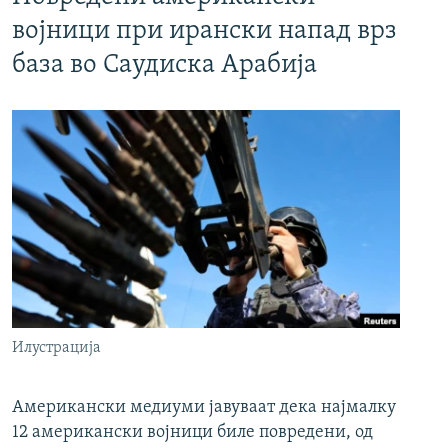
војници при ирански напад врз
база во Саудиска Арабија
Илустрација
Американски медиуми јавуваат дека најмалку
12 американски војници биле повредени, од