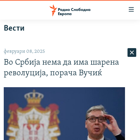
Достапни
линкови
Оди
Вести
на
МАКЕДОНИЈА
содржината
СВЕТ
Оди
февруари 08, 2025
ВИЗУЕЛНО
на
Во Србија нема да има шарена
главната
ВЕСТИ
навигација
револуција, порача Вучиќ
ШТО ТРЕБА ДА ЗНАЕТЕ
Премини
на
ПРИЈАВИ СЕ ЗА ЊУЗЛЕТЕР
пребарување
ПОДКАСТ ЗОШТО?
СЛЕДЕТЕ НЕ