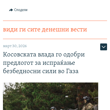
Сподели
види ги сите денешни вести
март 30, 2026
Косовската влада го одобри
предлогот за испраќање
безбедносни сили во Газа