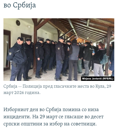
во Србија
Србија -- Полиција пред гласачките места во Кула, 29
март 2026 година.
Изборниот ден во Србија помина со низа
инциденти. На 29 март се гласаше во десет
српски општини за избор на советници.