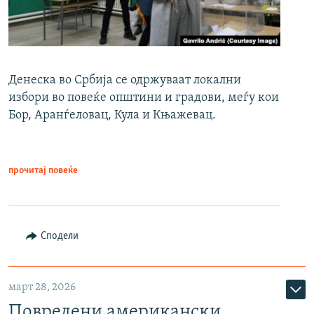
Денеска во Србија се одржуваат локални
избори во повеќе општини и градови, меѓу кои
Бор, Аранѓеловац, Кула и Књажевац.
прочитај повеќе
Сподели
март 28, 2026
Повредени американски