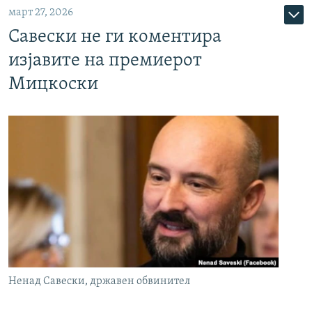
март 27, 2026
Савески не ги коментира
изјавите на премиерот
Мицкоски
Ненад Савески, државен обвинител