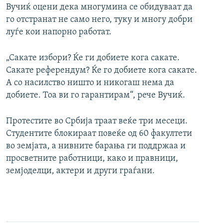
Вучиќ оцени дека многумина се обидуваат да
го отстранат не само него, туку и многу добри
луѓе кои напорно работат.
„Сакате избори? Ќе ги добиете кога сакате.
Сакате референдум? Ќе го добиете кога сакате.
А со насилство ништо и никогаш нема да
добиете. Тоа ви го гарантирам“, рече Вучиќ.
Протестите во Србија траат веќе три месеци.
Студентите блокираат повеќе од 60 факултети
во земјата, а нивните барања ги поддржаа и
просветните работници, како и правници,
земјоделци, актери и други граѓани.