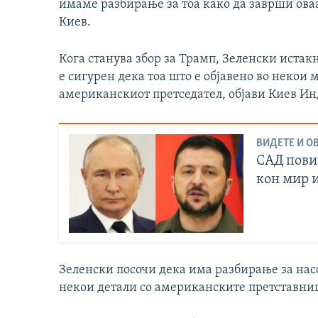
имаме разбирање за тоа како да заврши оваа
Киев.
Кога станува збор за Трамп, Зеленски истак
е сигурен дека тоа што е објавено во некои
американскиот претседател, објави Киев И
ВИДЕТЕ И ОВ
САД пови
кон мир 
Зеленски посочи дека има разбирање за насо
некои детали со американските претставниц