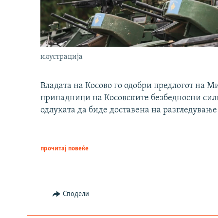
илустрација
Владата на Косово го одобри предлогот на М
припадници на Косовските безбедносни сили 
одлуката да биде доставена на разгледување
прочитај повеќе
Сподели