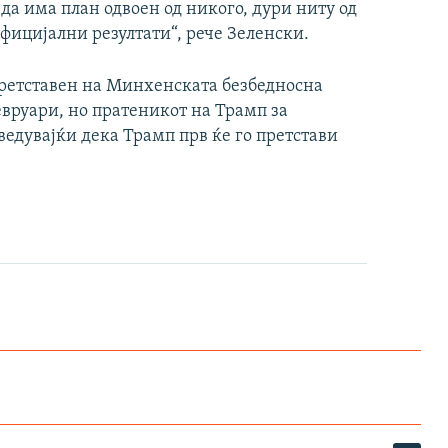
да има план одвоен од никого, дури ниту од
фицијални резултати“, рече Зеленски.
претставен на Минхенската безбедносна
евруари, но пратеникот на Трамп за
ведувајќи дека Трамп прв ќе го претстави