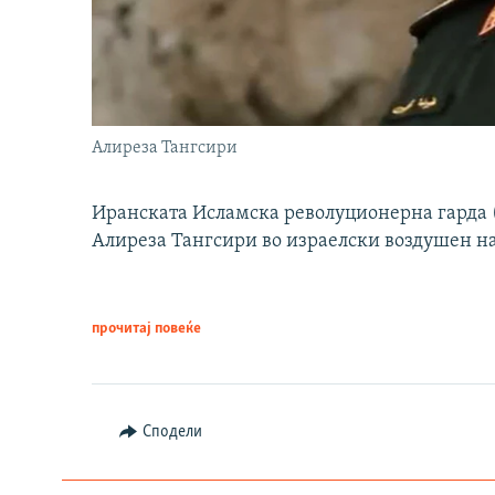
Алиреза Тангсири
Иранската Исламска револуционерна гарда (
Алиреза Тангсири во израелски воздушен н
прочитај повеќе
Сподели