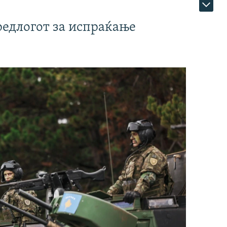
редлогот за испраќање