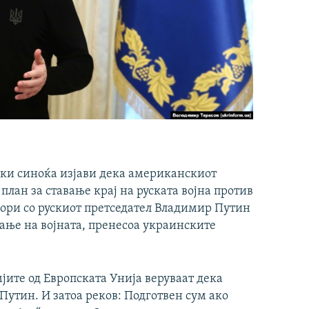
ки синоќа изјави дека американскиот
лан за ставање крај на руската војна против
вори со рускиот претседател Владимир Путин
вање на војната, пренесоа украинските
мјите од Европската Унија веруваат дека
Путин. И затоа реков: Подготвен сум ако