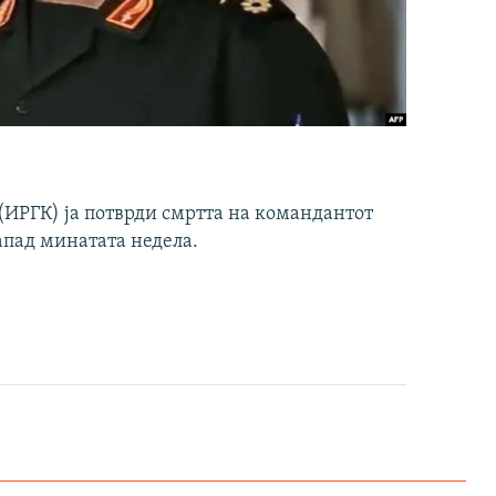
ИРГК) ја потврди смртта на командантот
апад минатата недела.