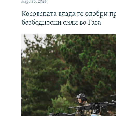
март 30, 2026
Косовската влада го одобри п
безбедносни сили во Газа