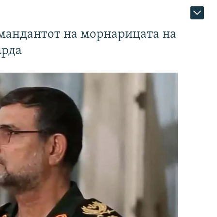
омандантот на морнарицата на
арда