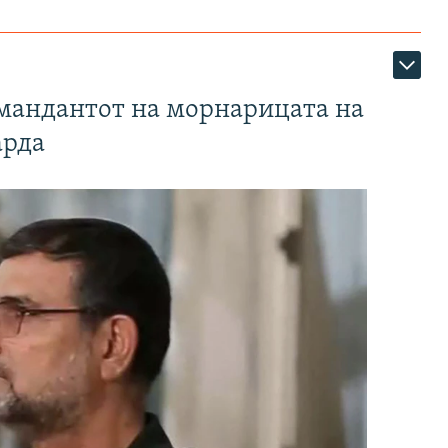
омандантот на морнарицата на
арда