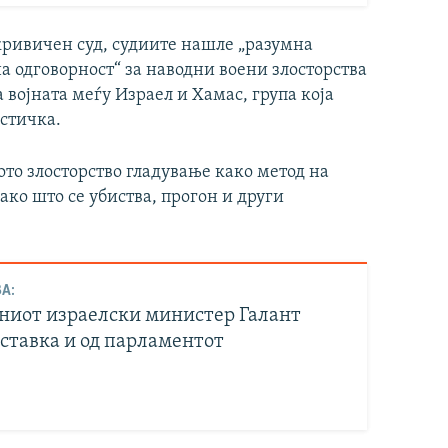
кривичен суд, судиите нашле „разумна
а одговорност“ за наводни воени злосторства
 војната меѓу Израел и Хамас, група која
истичка.
ото злосторство гладување како метод на
ако што се убиства, прогон и други
А:
иот израелски министер Галант
оставка и од парламентот