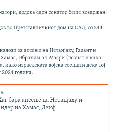
енатори, додека еден сенатор беше воздржан.
ов во Претставничкиот дом на САД, со 243
алози за апсење на Нетанјаху, Галант и
 Хамас, Ибрахим ал-Масри (познат и како
, иако израелската војска соопшти дека тој
и 2024 година.
А:
Хаг бара апсење на Нетанјаху и
лидер на Хамас, Деиф