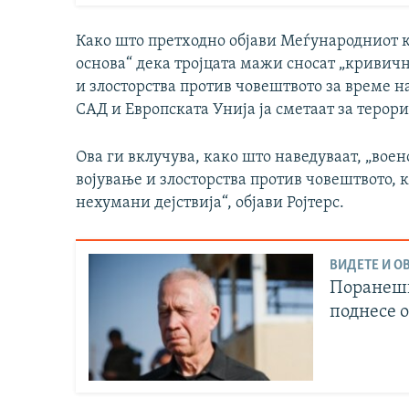
Како што претходно објави Меѓународниот 
основа“ дека тројцата мажи сносат „кривичн
и злосторства против човештвото за време на
САД и Европската Унија ја сметаат за терор
Ова ги вклучува, како што наведуваат, „воен
војување и злосторства против човештвото, к
нехумани дејствија“, објави Ројтерс.
ВИДЕТЕ И ОВ
Поранешн
поднесе 