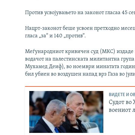
Против усвојувањето на законот гласаа 45 с
Нацрт-законот беше усвоен претходно месец
гласа „за“ и 140 „против“.
Меѓународниот кривичен суд (МКС) издаде н
водачот на палестинската милитантна група
Мухамед Деиф), во ноември минатата година
бил убиен во воздушен напад врз Газа во јул
ВИДЕТЕ И ОВ
Судот во 
воениот 