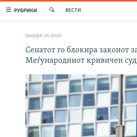
Достапни
ВЕСТИ
РУБРИКИ
линкови
Барај
Оди
МАКЕДОНИЈА
на
јануари 29, 2025
СВЕТ
содржината
Оди
Сенатот го блокира законот з
ВИЗУЕЛНО
на
Меѓународниот кривичен суд
ВЕСТИ
главната
навигација
ШТО ТРЕБА ДА ЗНАЕТЕ
Премини
ПРИЈАВИ СЕ ЗА ЊУЗЛЕТЕР
на
пребарување
ПОДКАСТ ЗОШТО?