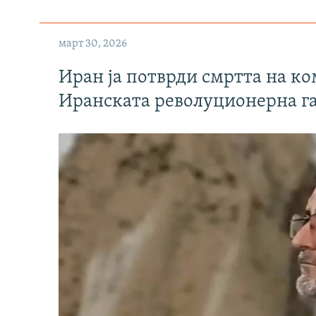
март 30, 2026
Иран ја потврди смртта на к
Иранската револуционерна г