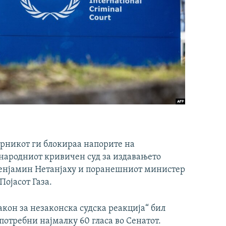
рникот ги блокираа напорите на
ародниот кривичен суд за издавањето
Бенјамин Нетанјаху и поранешниот министер
Појасот Газа.
акон за незаконска судска реакција“ бил
 потребни најмалку 60 гласа во Сенатот.