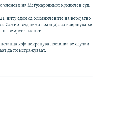
се членови на Меѓународниот кривичен суд.
 АП, ниту еден од осомничените најверојатно
Хаг. Самиот суд нема полиција за извршување
та на земјите-членки.
нстанца која покренува постапка во случаи
аат да ги истражуваат.