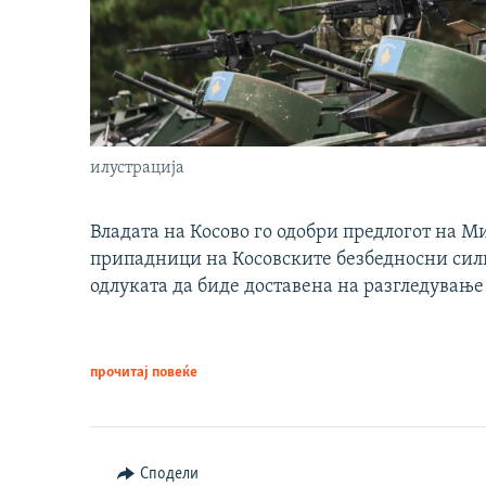
илустрација
Владата на Косово го одобри предлогот на М
припадници на Косовските безбедносни сили 
одлуката да биде доставена на разгледување
прочитај повеќе
Сподели