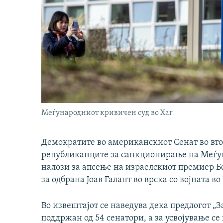
Меѓународниот кривичен суд во Хаг
Демократите во американскиот Сенат во вто
републиканците за санкционирање на Меѓун
налози за апсење на израелскиот премиер 
за одбрана Јоав Галант во врска со војната во 
Во извештајот се наведува дека предлогот „З
поддржан од 54 сенатори, а за усвојување се