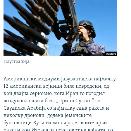
Илустрација
Американски медиуми јавуваат дека најмалку
12 американски војници биле повредени, од
кои двајца сериозно, кога Иран го погодил
воздухопловната база „Принц Султан“ во
Саудиска Арабија со најмалку една ракета и
неколку дронови, додека јеменските
бунтовници Хути ги лансирале своите први
ракети кон Израел од почетокот на војната, со