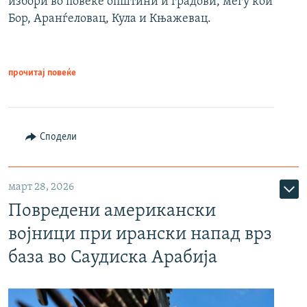
избори во повеќе општини и градови, меѓу кои
Бор, Аранѓеловац, Кула и Књажевац.
прочитај повеќе
Сподели
март 28, 2026
Повредени американски
војници при ирански напад врз
база во Саудиска Арабија