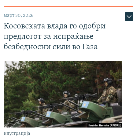
март 30, 2026
Косовската влада го одобри
предлогот за испраќање
безбедносни сили во Газа
илустрација