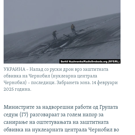
УКРАИНА – Напад со руски дрон врз заштитната
обвивка на Чернобил (нуклеарна централа
Чернобил) – последици. Забранета зона. 14 февруари
2025 година.
Министрите за надворешни работи од Групата
седум (Г7) разговараат за голем напор за
санирање на оштетувањата на заштитната
обвивка на нуклеарната централа Чернобил во