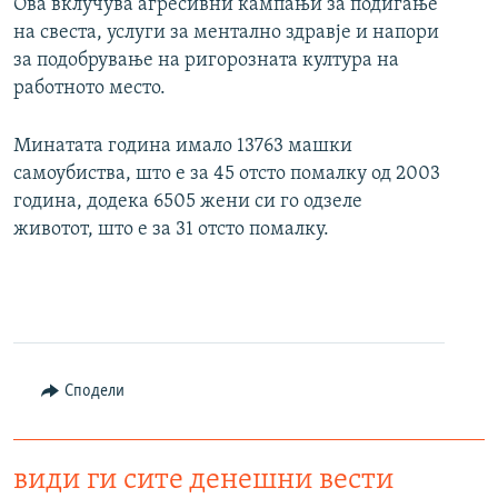
Ова вклучува агресивни кампањи за подигање
на свеста, услуги за ментално здравје и напори
за подобрување на ригорозната култура на
работното место.
Минатата година имало 13763 машки
самоубиства, што е за 45 отсто помалку од 2003
година, додека 6505 жени си го одзеле
животот, што е за 31 отсто помалку.
Сподели
види ги сите денешни вести