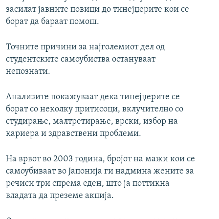
засилат јавните повици до тинејџерите кои се
борат да бараат помош.
Точните причини за најголемиот дел од
студентските самоубиства остануваат
непознати.
Анализите покажуваат дека тинејџерите се
борат со неколку притисоци, вклучително со
студирање, малтретирање, врски, избор на
кариера и здравствени проблеми.
На врвот во 2003 година, бројот на мажи кои се
самоубиваат во Јапонија ги надмина жените за
речиси три спрема еден, што ја поттикна
владата да преземе акција.