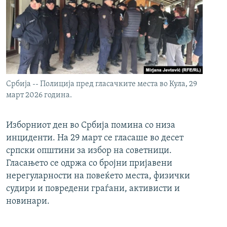
Србија -- Полиција пред гласачките места во Кула, 29
март 2026 година.
Изборниот ден во Србија помина со низа
инциденти. На 29 март се гласаше во десет
српски општини за избор на советници.
Гласањето се одржа со бројни пријавени
нерегуларности на повеќето места, физички
судири и повредени граѓани, активисти и
новинари.