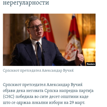
нерегуларности
Српскиот претседател Александар Вучиќ
Српскиот претседател Александар Вучиќ
објави дека неговата Српска напредна партија
(СНС) победила во сите десет општини каде
што се одржаа локални избори на 29 март.