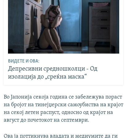
ВИДЕТЕ И ОВА:
Депресивни средношколци - Од
изолација до „среќна маска“
Во Јапонија секоја година се забележува пораст
на бројот на тинејџерски самоубиства на крајот
на секој летен распуст, односно од крајот на
август до почетокот на септември.
Ова ја поттикнува владата и медиумите да ги