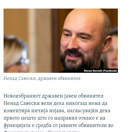
Ненад Савески, државен обвинител
Новоизбраниот државен јавен обвинител
Ненад Савески вели дека никогаш нема да
коментира ничија изјава, нагласувајќи дека
првото нешто што го направил откако е на
функцијата е средба со јавните обвинители во