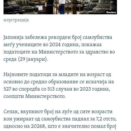
РСЕ веб страници
илустрација
Јапонија забележа рекорден број самоубиства
меѓу учениците во 2024 година, покажаа
податоците на Министерството за здравство во
среда (29 јануари).
Најновите податоци за младите на возраст од
основно до средно образование се искачија на
527 во споредба со 513 случаи во 2023 година,
соопшти Министерството.
Сепак, вкупниот број на луѓе од сите возрасти
кои умираат од самоубиства паднал за 7,2 отсто,
односно на 20268, што е значително помал број