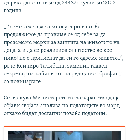
од рекордното ниво од 34427 случаи во 2003
година.
„Го сметаме ова за многу сериозно. Ќе
продолжиме да правиме се од себе за да
преземеме мерки за заштита на животите на
децата и да се реализира општество во кое
никој не е притиснат да си го одземе животот“,
рече Кеичиро Тачибана, заменик главен
секретар на кабинетот, на редовниот брифинг
со новинарите.
Се очекува Министерството за здравство да ја
објави својата анализа на податоците во март,
откако бидат достапни повеќе податоци.