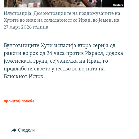
Илустрација, Демонстрациите на поддржувачите на
Хутите во знак на солидарност со Иран, во Јемен, на
27 март 2026 година.
Бунтовниците Хути испалија втора серија од
ракети во рок од 24 часа против Израел, додека
јеменската група, сојузничка на Иран, го
продлабочи своето учество во војната на
Блискиот Исток.
прочитај повеќе
Сподели