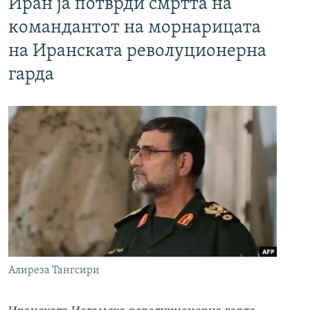
Иран ја потврди смртта на
командантот на морнарицата
на Иранската револуционерна
гарда
Алиреза Тангсири