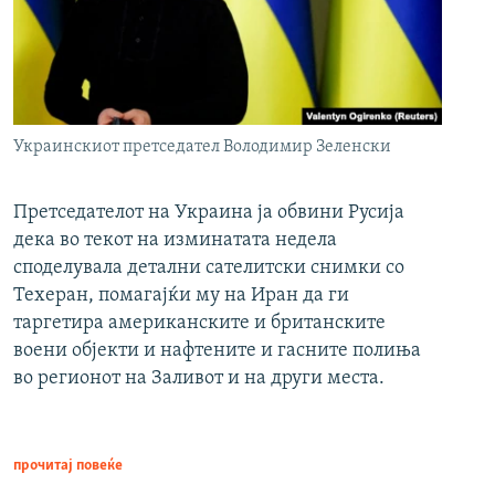
Украинскиот претседател Володимир Зеленски
Претседателот на Украина ја обвини Русија
дека во текот на изминатата недела
споделувала детални сателитски снимки со
Техеран, помагајќи му на Иран да ги
таргетира американските и британските
воени објекти и нафтените и гасните полиња
во регионот на Заливот и на други места.
прочитај повеќе