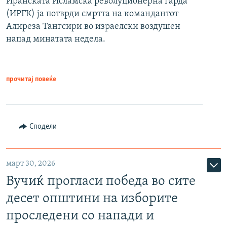
Иранската Исламска револуционерна гарда
(ИРГК) ја потврди смртта на командантот
Алиреза Тангсири во израелски воздушен
напад минатата недела.
прочитај повеќе
Сподели
март 30, 2026
Вучиќ прогласи победа во сите
десет општини на изборите
проследени со напади и