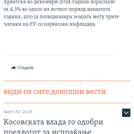
Хрватска во декември 2024 година пораснале
за 4,5% во однос на истиот период минатата
година, што ја позиционира земјата меѓу трите
членки на ЕУ со највисока инфлација.
Сподели
види ги сите денешни вести
март 30, 2026
Косовската влада го одобри
предлогот за испраќање