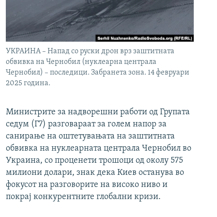
УКРАИНА – Напад со руски дрон врз заштитната
обвивка на Чернобил (нуклеарна централа
Чернобил) – последици. Забранета зона. 14 февруари
2025 година.
Министрите за надворешни работи од Групата
седум (Г7) разговараат за голем напор за
санирање на оштетувањата на заштитната
обвивка на нуклеарната централа Чернобил во
Украина, со проценети трошоци од околу 575
милиони долари, знак дека Киев останува во
фокусот на разговорите на високо ниво и
покрај конкурентните глобални кризи.