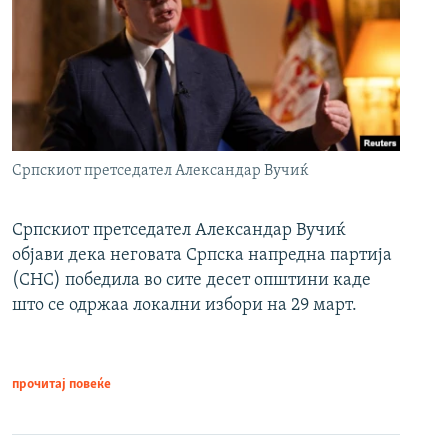
Српскиот претседател Александар Вучиќ
Српскиот претседател Александар Вучиќ
објави дека неговата Српска напредна партија
(СНС) победила во сите десет општини каде
што се одржаа локални избори на 29 март.
прочитај повеќе