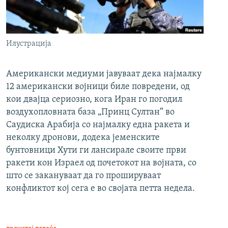
Илустрација
Американски медиуми јавуваат дека најмалку
12 американски војници биле повредени, од
кои двајца сериозно, кога Иран го погодил
воздухопловната база „Принц Султан“ во
Саудиска Арабија со најмалку една ракета и
неколку дронови, додека јеменските
бунтовници Хути ги лансирале своите први
ракети кон Израел од почетокот на војната, со
што се закануваат да го прошируваат
конфликтот кој сега е во својата петта недела.