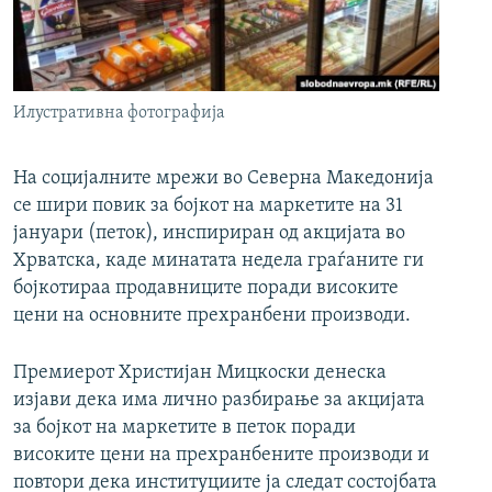
РСЕ веб страници
Илустративна фотографија
На социјалните мрежи во Северна Македонија
се шири повик за бојкот на маркетите на 31
јануари (петок), инспириран од акцијата во
Хрватска, каде минатата недела граѓаните ги
бојкотираа продавниците поради високите
цени на основните прехранбени производи.
Премиерот Христијан Мицкоски денеска
изјави дека има лично разбирање за акцијата
за бојкот на маркетите в петок поради
високите цени на прехранбените производи и
повтори дека институциите ја следат состојбата