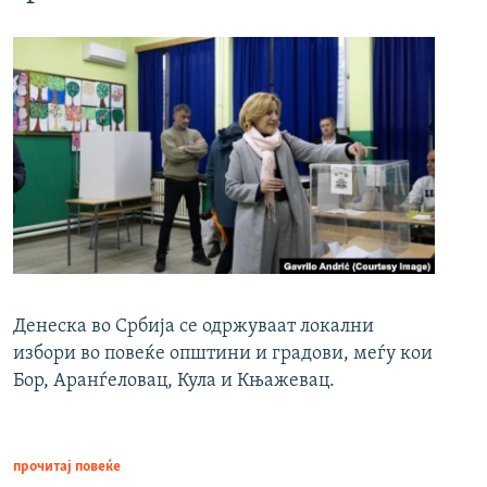
Денеска во Србија се одржуваат локални
избори во повеќе општини и градови, меѓу кои
Бор, Аранѓеловац, Кула и Књажевац.
прочитај повеќе