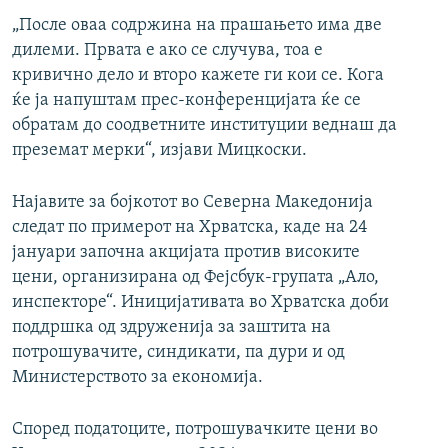
„После оваа содржина на прашањето има две
дилеми. Првата е ако се случува, тоа е
кривично дело и второ кажете ги кои се. Кога
ќе ја напуштам прес-конференцијата ќе се
обратам до соодветните институции веднаш да
преземат мерки“, изјави Мицкоски.
Најавите за бојкотот во Северна Македонија
следат по примерот на Хрватска, каде на 24
јануари започна акцијата против високите
цени, организирана од Фејсбук-групата „Ало,
инспекторе“. Иницијативата во Хрватска доби
поддршка од здруженија за заштита на
потрошувачите, синдикати, па дури и од
Министерството за економија.
Според податоците, потрошувачките цени во