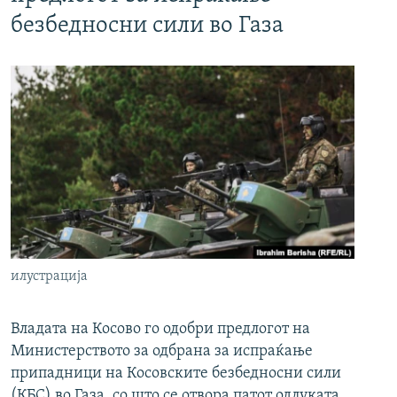
безбедносни сили во Газа
илустрација
Владата на Косово го одобри предлогот на
Министерството за одбрана за испраќање
припадници на Косовските безбедносни сили
(КБС) во Газа, со што се отвора патот одлуката