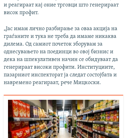
и реагираат кај оние трговци што генерираат
висок профит.
„Јас имам лично разбирање за оваа акција на
граѓаните и тука не треба да имаме никаква
дилема. Од самиот почеток зборувам за
однесувањето на поединци во овој бизнис и
дека на шпекулативен начин се обидуваат да
генерираат високи профити. Институциите,
пазарниот инспекторат ја следат состојбата и
навремено реагираат, рече Мицкоски.