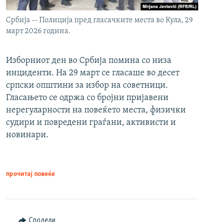
Србија -- Полиција пред гласачките места во Кула, 29
март 2026 година.
Изборниот ден во Србија помина со низа
инциденти. На 29 март се гласаше во десет
српски општини за избор на советници.
Гласањето се одржа со бројни пријавени
нерегуларности на повеќето места, физички
судири и повредени граѓани, активисти и
новинари.
прочитај повеќе
Сподели