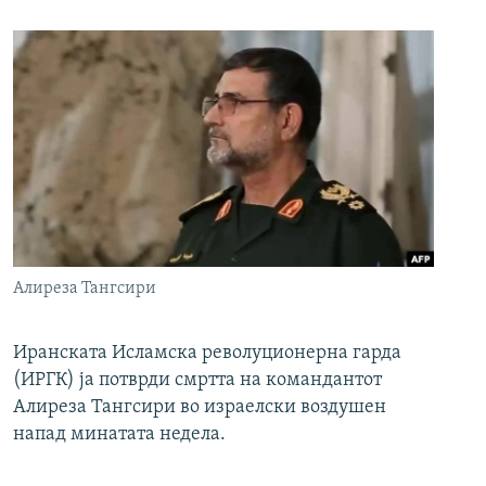
Алиреза Тангсири
Иранската Исламска револуционерна гарда
(ИРГК) ја потврди смртта на командантот
Алиреза Тангсири во израелски воздушен
напад минатата недела.