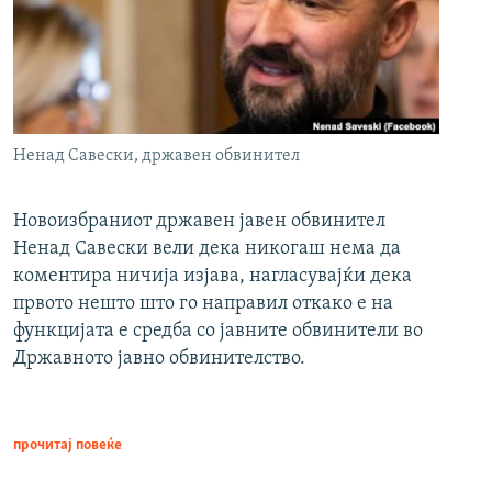
Ненад Савески, државен обвинител
Новоизбраниот државен јавен обвинител
Ненад Савески вели дека никогаш нема да
коментира ничија изјава, нагласувајќи дека
првото нешто што го направил откако е на
функцијата е средба со јавните обвинители во
Државното јавно обвинителство.
прочитај повеќе