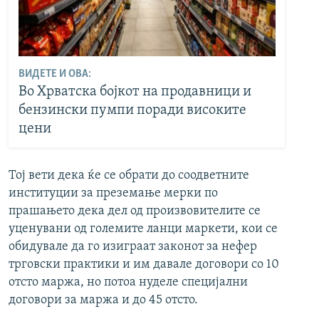
ВИДЕТЕ И ОВА:
Во Хрватска бојкот на продавници и
бензински пумпи поради високите
цени
Тој вети дека ќе се обрати до соодветните
институции за преземање мерки по
прашањето дека дел од произвовителите се
уценувани од големите ланци маркети, кои се
обидувале да го изиграат законот за нефер
трговски практики и им давале договори со 10
отсто маржа, но потоа нуделе специјални
договори за маржа и до 45 отсто.