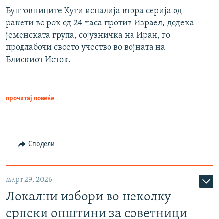
Бунтовниците Хути испалија втора серија од
ракети во рок од 24 часа против Израел, додека
јеменската група, сојузничка на Иран, го
продлабочи своето учество во војната на
Блискиот Исток.
прочитај повеќе
Сподели
март 29, 2026
Локални избори во неколку
српски општини за советници