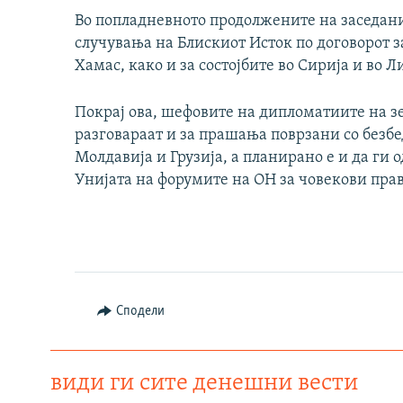
Auto
240p
Во попладневното продолжените на заседание
случувања на Блискиот Исток по договорот з
720p
Хамас, како и за состојбите во Сирија и во Л
Покрај ова, шефовите на дипломатиите на зе
разговараат и за прашања поврзани со безбе
Молдавија и Грузија, а планирано е и да ги 
Унијата на форумите на ОН за човекови прав
Сподели
види ги сите денешни вести