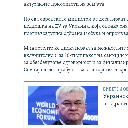
актуелните приоритети на земјата.
По ова европските министри ќе дебатираат 
поддршка на ЕУ за Украина, која опфаќа сн
противвоздушна одбрана и обука и опремув
Министрите ќе дискутираат за можностите з
вклучително и за 16-тиот пакет на санкции ч
за обезбедување одговорност и за финализир
Специјалниот трибунал за злосторства изврш
ВИДЕТЕ И ОВ
Украинск
поздрави 