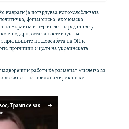
ќе наврати ја потврдуваа непоколебливата
 политичка, финансиска, економска,
а на Украина и нејзиниот народ онолку
како и поддршката за постигнување
на принципите на Повелбата на ОН и
чните принципи и цели на украинската
а надворешни работи ќе разменат мислења за
 на должност на новиот американски
Во обраќањето до Давос, Трамп се закани со санкции за Русија доколку не заврши војната
па