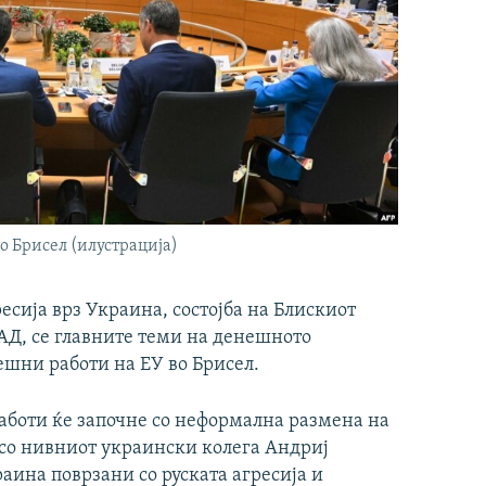
о Брисел (илустрација)
есија врз Украина, состојба на Блискиот
САД, се главните теми на денешното
решни работи на ЕУ во Брисел.
аботи ќе започне со неформална размена на
со нивниот украински колега Андриј
раина поврзани со руската агресија и