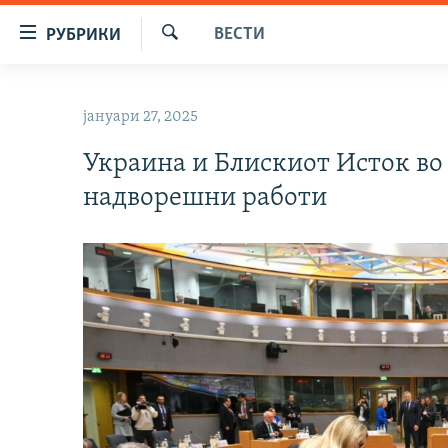
Достапни
ВЕСТИ
РУБРИКИ
линкови
Барај
Оди
МАКЕДОНИЈА
на
јануари 27, 2025
СВЕТ
содржината
Оди
Украина и Блискиот Исток во 
ВИЗУЕЛНО
на
надворешни работи
ВЕСТИ
главната
навигација
ШТО ТРЕБА ДА ЗНАЕТЕ
Премини
ПРИЈАВИ СЕ ЗА ЊУЗЛЕТЕР
на
пребарување
ПОДКАСТ ЗОШТО?