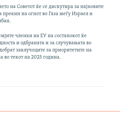
360p
480p
то на Советот ќе се дискутира за најновите
а прекин на огнот во Газа меѓу Израел и
1080p
ибан.
px
width
heig
мјите членки на ЕУ на состанокот ќе
дноста и одбраната и за случувањата во
одобрат заклучоците за приоритетите на
а во текот на 2025 година.