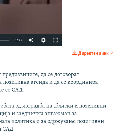
Auto
1:33
240p
Директен линк
360p
480p
т предизвиците, да се договорат
а позитивна агенда и да се координира
720p
е со САД.
1080p
ребата од изградба на „блиски и позитивни
ција и заеднички ангажман за
ната политика и за одржување позитивни
и САД.