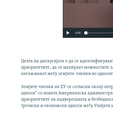
0:00
Целта на дискусијата е да се идентификуваа
приоритетите, да се мапираат можностите з
ангажманот меѓу земјите-членки во односит
Земјите членки на ЕУ се согласни околу пот
односи“ со новата Американска администра
приоритетите на надворешната и безбеднос
трговски и економски односи меѓу Унијата 