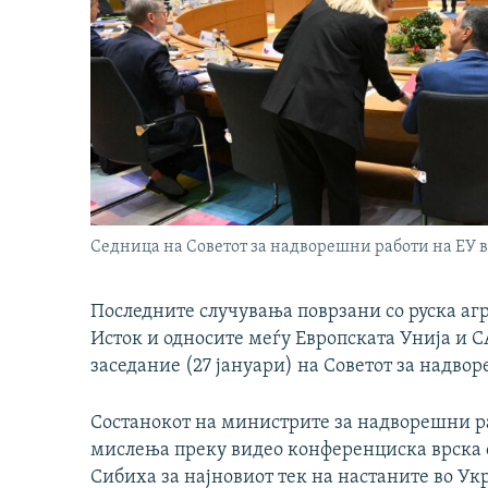
Седница на Советот за надворешни работи на ЕУ в
Последните случувања поврзани со руска агр
Исток и односите меѓу Европската Унија и 
заседание (27 јануари) на Советот за надво
Состанокот на министрите за надворешни р
мислења преку видео конференциска врска 
Сибиха за најновиот тек на настаните во Ук