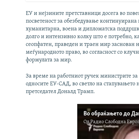
ЕУ и нејзините претставници досега во пове
посветеност за обезбедување континуирана
хуманитарна, воена и дипломатска поддршк
долго и интензивно колку што е потребно, 
сеопфатен, праведен и траен мир заснован 
меѓународното право, во согласност со клу
формулата за мир.
За време на работниот ручек министрите з
односите ЕУ-САД, во светло на стапувањето
претседател Доналд Трамп.
Од
Радио Слободна Eвро