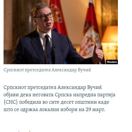
Српскиот претседател Александар Вучиќ
Српскиот претседател Александар Вучиќ
објави дека неговата Српска напредна партија
(СНС) победила во сите десет општини каде
што се одржаа локални избори на 29 март.