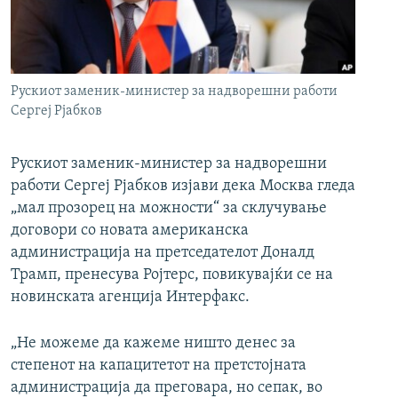
РСЕ веб страници
Рускиот заменик-министер за надворешни работи
Сергеј Рјабков
Рускиот заменик-министер за надворешни
работи Сергеј Рјабков изјави дека Москва гледа
„мал прозорец на можности“ за склучување
договори со новата американска
администрација на претседателот Доналд
Трамп, пренесува Ројтерс, повикувајќи се на
новинската агенција Интерфакс.
„Не можеме да кажеме ништо денес за
степенот на капацитетот на претстојната
администрација да преговара, но сепак, во