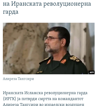
на Иранската револуционерна
гарда
Алиреза Тангсири
Иранската Исламска револуционерна гарда
(ИРГК) ја потврди смртта на командантот
Алиреза Тангсири во израелски воздушен