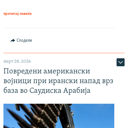
прочитај повеќе
Сподели
март 28, 2026
Повредени американски
војници при ирански напад врз
база во Саудиска Арабија