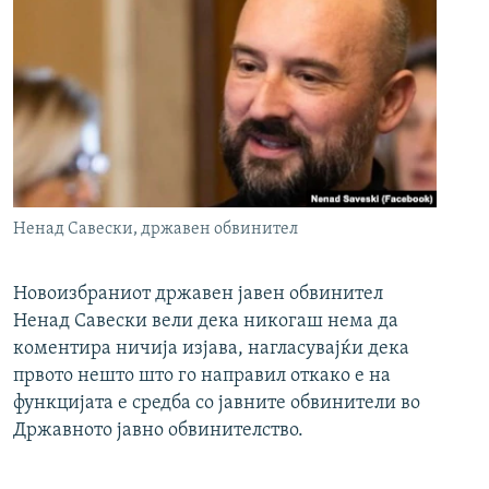
Ненад Савески, државен обвинител
Новоизбраниот државен јавен обвинител
Ненад Савески вели дека никогаш нема да
коментира ничија изјава, нагласувајќи дека
првото нешто што го направил откако е на
функцијата е средба со јавните обвинители во
Државното јавно обвинителство.