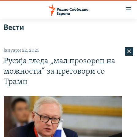
Достапни
линкови
Оди
Вести
на
МАКЕДОНИЈА
содржината
СВЕТ
Оди
јануари 22, 2025
ВИЗУЕЛНО
на
Русија гледа „мал прозорец на
главната
ВЕСТИ
навигација
можности“ за преговори со
ШТО ТРЕБА ДА ЗНАЕТЕ
Премини
Трамп
на
ПРИЈАВИ СЕ ЗА ЊУЗЛЕТЕР
пребарување
ПОДКАСТ ЗОШТО?
СЛЕДЕТЕ НЕ