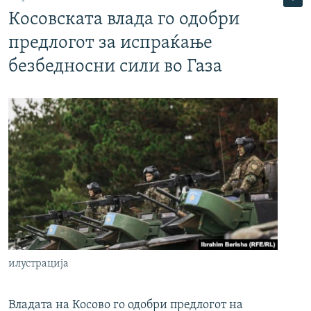
Косовската влада го одобри
предлогот за испраќање
безбедносни сили во Газа
илустрација
Владата на Косово го одобри предлогот на