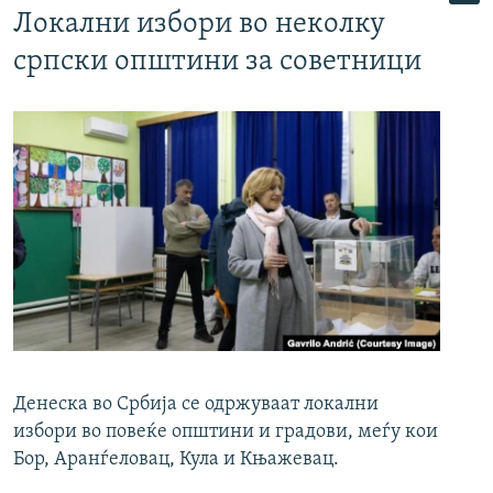
Локални избори во неколку
српски општини за советници
Денеска во Србија се одржуваат локални
избори во повеќе општини и градови, меѓу кои
Бор, Аранѓеловац, Кула и Књажевац.