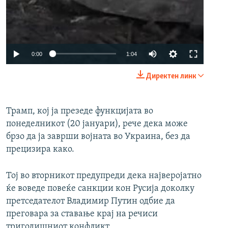
Auto
0:00
1:04
240p
Директен линк
360p
480p
Трамп, кој ја презеде функцијата во
понеделникот (20 јануари), рече дека може
720p
брзо да ја заврши војната во Украина, без да
1080p
прецизира како.
Тој во вторникот предупреди дека најверојатно
ќе воведе повеќе санкции кон Русија доколку
претседателот Владимир Путин одбие да
преговара за ставање крај на речиси
Auto
240p
360p
480p
тригодишниот конфликт.