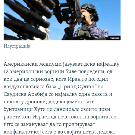
Илустрација
Американски медиуми јавуваат дека најмалку
12 американски војници биле повредени, од
кои двајца сериозно, кога Иран го погодил
воздухопловната база „Принц Султан“ во
Саудиска Арабија со најмалку една ракета и
неколку дронови, додека јеменските
бунтовници Хути ги лансирале своите први
ракети кон Израел од почетокот на војната, со
што се закануваат да го прошируваат
конфликтот кој сега е во својата петта недела.