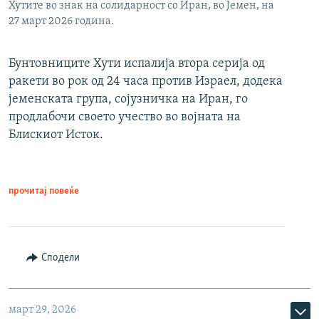
Хутите во знак на солидарност со Иран, во Јемен, на
27 март 2026 година.
Бунтовниците Хути испалија втора серија од
ракети во рок од 24 часа против Израел, додека
јеменската група, сојузничка на Иран, го
продлабочи своето учество во војната на
Блискиот Исток.
прочитај повеќе
Сподели
март 29, 2026