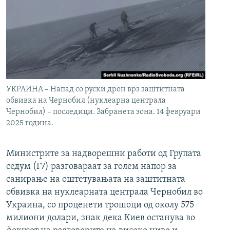
УКРАИНА – Напад со руски дрон врз заштитната
обвивка на Чернобил (нуклеарна централа
Чернобил) – последици. Забранета зона. 14 февруари
2025 година.
Министрите за надворешни работи од Групата
седум (Г7) разговараат за голем напор за
санирање на оштетувањата на заштитната
обвивка на нуклеарната централа Чернобил во
Украина, со проценети трошоци од околу 575
милиони долари, знак дека Киев останува во