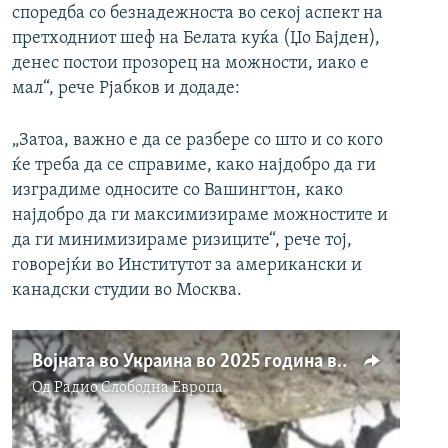
споредба со безнадежноста во секој аспект на
претходниот шеф на Белата куќа (Џо Бајден),
денес постои прозорец на можности, иако е
мал“, рече Рјабков и додаде:
„Затоа, важно е да се разбере со што и со кого
ќе треба да се справиме, како најдобро да ги
изградиме односите со Вашингтон, како
најдобро да ги максимизираме можностите и
да ги минимизираме ризиците“, рече тој,
говорејќи во Институтот за американски и
канадски студии во Москва.
Војната во Украина во 2025 година во услови на промена на политичката клима
Од
Радио Слободна Eвропа