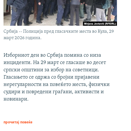
Србија -- Полиција пред гласачките места во Кула, 29
март 2026 година.
Изборниот ден во Србија помина со низа
инциденти. На 29 март се гласаше во десет
српски општини за избор на советници.
Гласањето се одржа со бројни пријавени
нерегуларности на повеќето места, физички
судири и повредени граѓани, активисти и
новинари.
прочитај повеќе