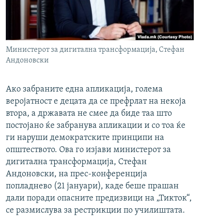
РСЕ веб страници
Министерот за дигитална трансформација, Стефан
Андоновски
Ако забраните една апликација, голема
веројатност е децата да се префрлат на некоја
втора, а државата не смее да биде таа што
постојано ќе забранува апликации и со тоа ќе
ги наруши демократските принципи на
општеството. Ова го изјави министерот за
дигитална трансформација, Стефан
Андоновски, на прес-конференција
попладнево (21 јануари), каде беше прашан
дали поради опасните предизвици на „Тикток“,
се размислува за рестрикции по училиштата.