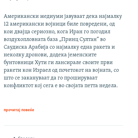
Американски медиуми јавуваат дека најмалку
12 американски војници биле повредени, од
кои двајца сериозно, кога Иран го погодил
воздухопловната база „Принц Султан“ во
Саудиска Арабија со најмалку една ракета и
неколку дронови, додека јеменските
бунтовници Хути ги лансирале своите први
ракети кон Израел од почетокот на војната, со
што се закануваат да го прошируваат
конфликтот кој сега е во својата петта недела.
прочитај повеќе