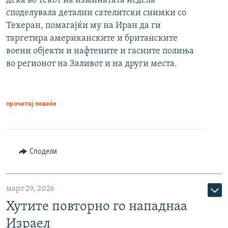
дека во текот на изминатата недела
споделувала детални сателитски снимки со
Техеран, помагајќи му на Иран да ги
таргетира американските и британските
воени објекти и нафтените и гасните полиња
во регионот на Заливот и на други места.
прочитај повеќе
Сподели
март 29, 2026
Хутите повторно го нападнаа
Израел