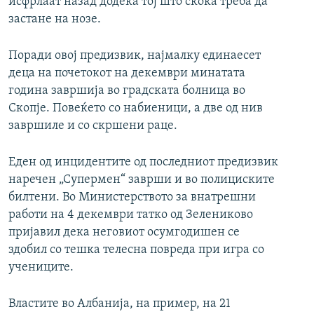
исфрлаат назад додека тој што скока треба да
застане на нозе.
Поради овој предизвик, најмалку единаесет
деца на почетокот на декември минатата
година завршија во градската болница во
Скопје. Повеќето со набиеници, а две од нив
завршиле и со скршени раце.
Еден од инцидентите од последниот предизвик
наречен „Супермен“ заврши и во полициските
билтени. Во Министерството за внатрешни
работи на 4 декември татко од Зелениково
пријавил дека неговиот осумгодишен се
здобил со тешка телесна повреда при игра со
учениците.
Властите во Албанија, на пример, на 21