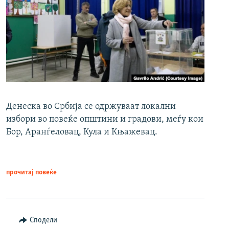
Денеска во Србија се одржуваат локални
избори во повеќе општини и градови, меѓу кои
Бор, Аранѓеловац, Кула и Књажевац.
прочитај повеќе
Сподели