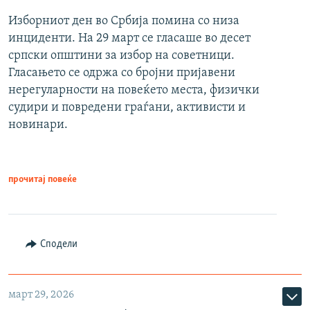
Изборниот ден во Србија помина со низа
инциденти. На 29 март се гласаше во десет
српски општини за избор на советници.
Гласањето се одржа со бројни пријавени
нерегуларности на повеќето места, физички
судири и повредени граѓани, активисти и
новинари.
прочитај повеќе
Сподели
март 29, 2026