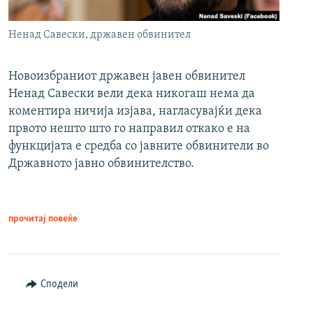
Ненад Савески, државен обвинител
Новоизбраниот државен јавен обвинител
Ненад Савески вели дека никогаш нема да
коментира ничија изјава, нагласувајќи дека
првото нешто што го направил откако е на
функцијата е средба со јавните обвинители во
Државното јавно обвинителство.
прочитај повеќе
Сподели