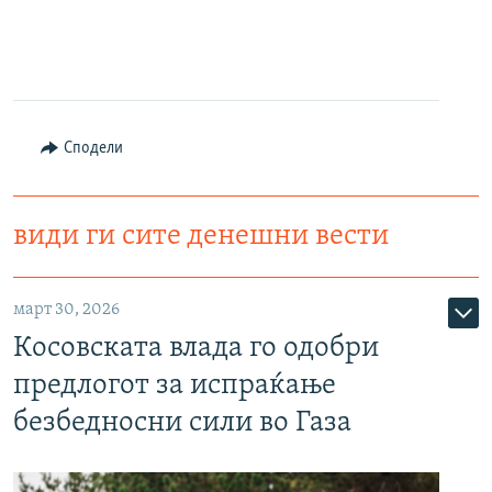
Сподели
види ги сите денешни вести
март 30, 2026
Косовската влада го одобри
предлогот за испраќање
безбедносни сили во Газа