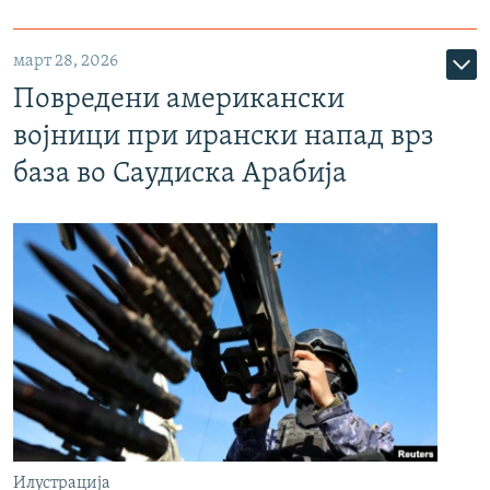
март 28, 2026
Повредени американски
војници при ирански напад врз
база во Саудиска Арабија
Илустрација