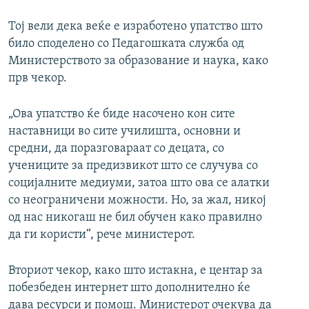
Тој вели дека веќе е изработено упатство што
било споделено со Педагошката служба од
Министерството за образование и наука, како
прв чекор.
„Ова упатство ќе биде насочено кон сите
наставници во сите училишта, основни и
средни, да поразговараат со децата, со
учениците за предизвикот што се случува со
социјалните медиуми, затоа што ова се алатки
со неограничени можности. Но, за жал, никој
од нас никогаш не бил обучен како правилно
да ги користи“, рече министерот.
Вториот чекор, како што истакна, е центар за
побезбеден интернет што дополнително ќе
дава ресурси и помош. Министерот очекува да