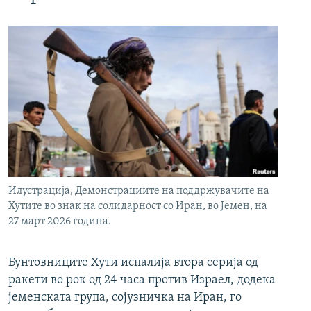
Илустрација, Демонстрациите на поддржувачите на
Хутите во знак на солидарност со Иран, во Јемен, на
27 март 2026 година.
Бунтовниците Хути испалија втора серија од
ракети во рок од 24 часа против Израел, додека
јеменската група, сојузничка на Иран, го