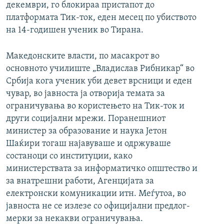
декември, го блокираа пристапот до
платформата Тик-ток, еден месец по убиството
на 14-годишен ученик во Тирана.
Македонските власти, по масакрот во
основното училиште „Владислав Рибникар“ во
Србија кога ученик уби девет врсници и еден
чувар, во јавноста ја отворија темата за
ограничувања во користењето на Тик-ток и
други социјални мрежи.
Поранешниот
министер за образование и наука Јетон
Шаќири
тогаш најавуваше и одржуваше
состаноци со институции, како
министерствата за информатичко општество и
за внатрешни работи, Агенцијата за
електронски комуникации итн. Меѓутоа, во
јавноста не се излезе со официјални предлог-
мерки за некакви ограничувања.