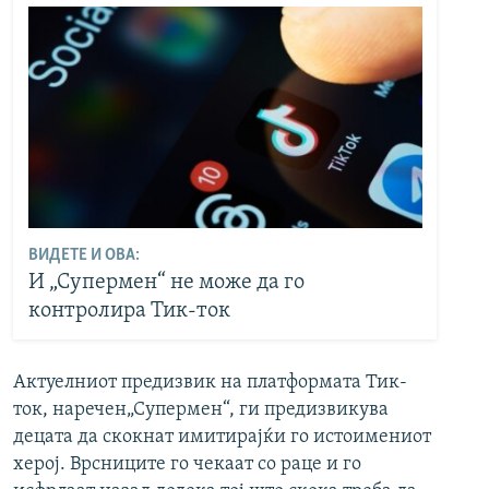
ВИДЕТЕ И ОВА:
И „Супермен“ не може да го
контролира Тик-ток
Актуелниот предизвик на платформата Тик-
ток, наречен„Супермен“, ги предизвикува
децата да скокнат имитирајќи го истоимениот
херој. Врсниците го чекаат со раце и го