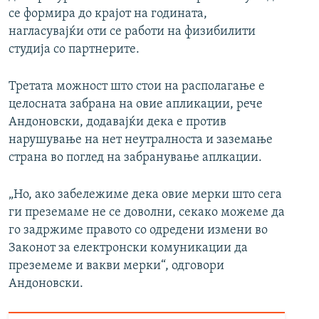
се формира до крајот на годината,
нагласувајќи оти се работи на физибилити
студија со партнерите.
Третата можност што стои на располагање е
целосната забрана на овие апликации, рече
Андоновски, додавајќи дека е против
нарушување на нет неутралноста и заземање
страна во поглед на забранување аплкации.
„Но, ако забележиме дека овие мерки што сега
ги преземаме не се доволни, секако можеме да
го задржиме правото со одредени измени во
Законот за електронски комуникации да
преземеме и вакви мерки“, одговори
Андоновски.