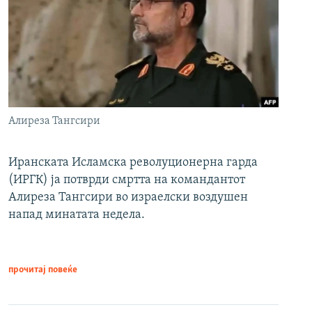
Алиреза Тангсири
Иранската Исламска револуционерна гарда
(ИРГК) ја потврди смртта на командантот
Алиреза Тангсири во израелски воздушен
напад минатата недела.
прочитај повеќе