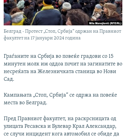
РСЕ веб страници
Белград - Протест „Стоп, Србија“ одржан на Правниот
факултет на 17 јануари 2024 година
Граѓаните на Србија во повеќе градови со 15
минутен молк им оддоа почит на загинатите во
несреќата на Железничката станица во Нови
Сад.
Кампањата „Стоп, Србија“ се одржа на повеќе
места во Белград.
Пред Правниот факултет, на раскрсницата од
улицата Ресавска и Булевар Крал Александар,
се случи инцидент кога автомобил се обиде да