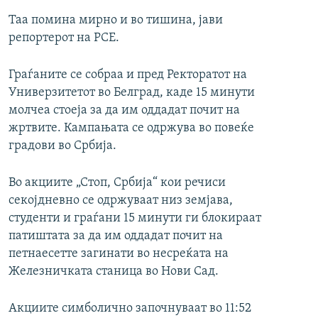
Таа помина мирно и во тишина, јави
репортерот на РСЕ.
Граѓаните се собраа и пред Ректоратот на
Универзитетот во Белград, каде 15 минути
молчеа стоеја за да им оддадат почит на
жртвите. Кампањата се одржува во повеќе
градови во Србија.
Во акциите „Стоп, Србија“ кои речиси
секојдневно се одржуваат низ земјава,
студенти и граѓани 15 минути ги блокираат
патиштата за да им оддадат почит на
петнаесетте загинати во несреќата на
Железничката станица во Нови Сад.
Акциите симболично започнуваат во 11:52