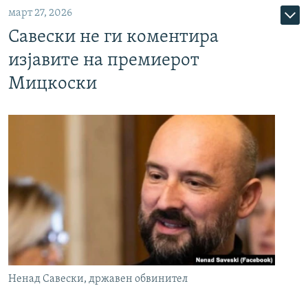
март 27, 2026
Савески не ги коментира
изјавите на премиерот
Мицкоски
Ненад Савески, државен обвинител