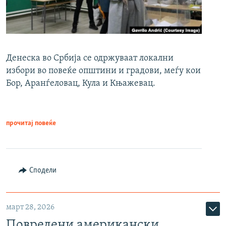
Денеска во Србија се одржуваат локални
избори во повеќе општини и градови, меѓу кои
Бор, Аранѓеловац, Кула и Књажевац.
прочитај повеќе
Сподели
март 28, 2026
Повредени американски