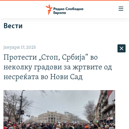
Достапни
линкови
Оди
Вести
на
МАКЕДОНИЈА
содржината
СВЕТ
Оди
јануари 17, 2025
ВИЗУЕЛНО
на
Протести „Стоп, Србија“ во
главната
ВЕСТИ
навигација
неколку градови за жртвите од
ШТО ТРЕБА ДА ЗНАЕТЕ
Премини
несреќата во Нови Сад
на
ПРИЈАВИ СЕ ЗА ЊУЗЛЕТЕР
пребарување
ПОДКАСТ ЗОШТО?
СЛЕДЕТЕ НЕ