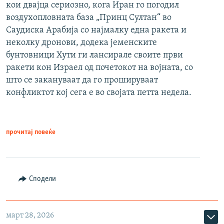
кои двајца сериозно, кога Иран го погодил
воздухопловната база „Принц Султан“ во
Саудиска Арабија со најмалку една ракета и
неколку дронови, додека јеменските
бунтовници Хути ги лансирале своите први
ракети кон Израел од почетокот на војната, со
што се закануваат да го прошируваат
конфликтот кој сега е во својата петта недела.
прочитај повеќе
Сподели
март 28, 2026