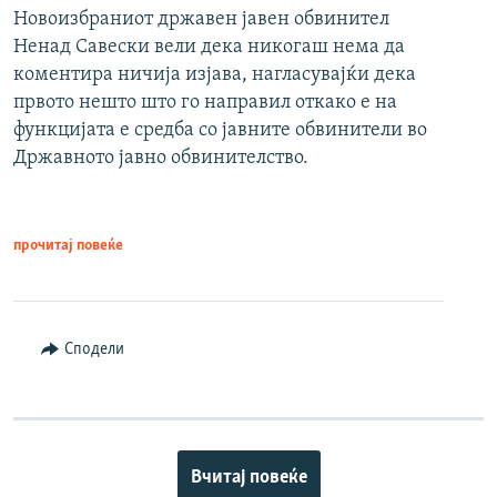
Новоизбраниот државен јавен обвинител
Ненад Савески вели дека никогаш нема да
коментира ничија изјава, нагласувајќи дека
првото нешто што го направил откако е на
функцијата е средба со јавните обвинители во
Државното јавно обвинителство.
прочитај повеќе
Сподели
Вчитај повеќе