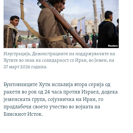
Илустрација, Демонстрациите на поддржувачите на
Хутите во знак на солидарност со Иран, во Јемен, на
27 март 2026 година.
Бунтовниците Хути испалија втора серија од
ракети во рок од 24 часа против Израел, додека
јеменската група, сојузничка на Иран, го
продлабочи своето учество во војната на
Блискиот Исток.