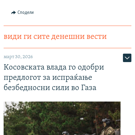
Сподели
види ги сите денешни вести
март 30, 2026
Косовската влада го одобри
предлогот за испраќање
безбедносни сили во Газа