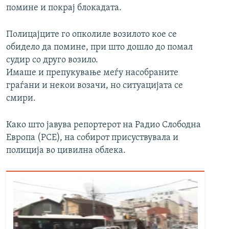
помине и покрај блокадата.
Полицајците го опколиле возилото кое се
обидело да помине, при што дошло до помал
судир со друго возило.
Имаше и препукување меѓу насобраните
граѓани и некои возачи, но ситуацијата се
смири.
Како што јавува репортерот на Радио Слободна
Европа (РСЕ), на собирот присуствувала и
полиција во цивилна облека.