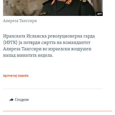
Алиреза Тангсири
Иранската Исламска револуционерна гарда
(ИРГК) ја потврди смртта на командантот
Алиреза Тангсири во израелски воздушен
напад минатата недела.
прочитај повеќе
Сподели