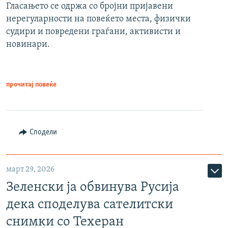
Гласањето се одржа со бројни пријавени
нерегуларности на повеќето места, физички
судири и повредени граѓани, активисти и
новинари.
прочитај повеќе
Сподели
март 29, 2026
Зеленски ја обвинува Русија
дека споделува сателитски
снимки со Техеран