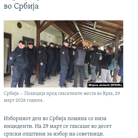
во Србија
Србија -- Полиција пред гласачките места во Кула, 29
март 2026 година.
Изборниот ден во Србија помина со низа
инциденти. На 29 март се гласаше во десет
српски општини за избор на советници.