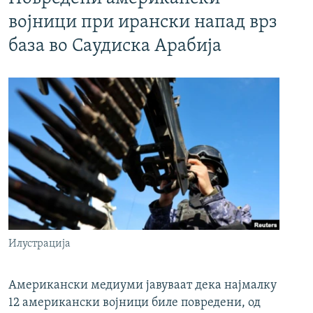
војници при ирански напад врз
база во Саудиска Арабија
Илустрација
Американски медиуми јавуваат дека најмалку
12 американски војници биле повредени, од