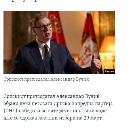
Српскиот претседател Александар Вучиќ
Српскиот претседател Александар Вучиќ
објави дека неговата Српска напредна партија
(СНС) победила во сите десет општини каде
што се одржаа локални избори на 29 март.