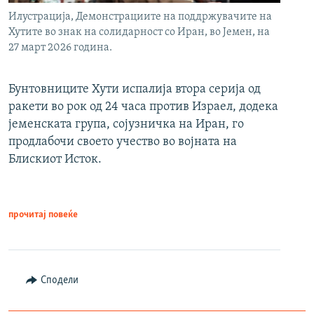
Илустрација, Демонстрациите на поддржувачите на
Хутите во знак на солидарност со Иран, во Јемен, на
27 март 2026 година.
Бунтовниците Хути испалија втора серија од
ракети во рок од 24 часа против Израел, додека
јеменската група, сојузничка на Иран, го
продлабочи своето учество во војната на
Блискиот Исток.
прочитај повеќе
Сподели