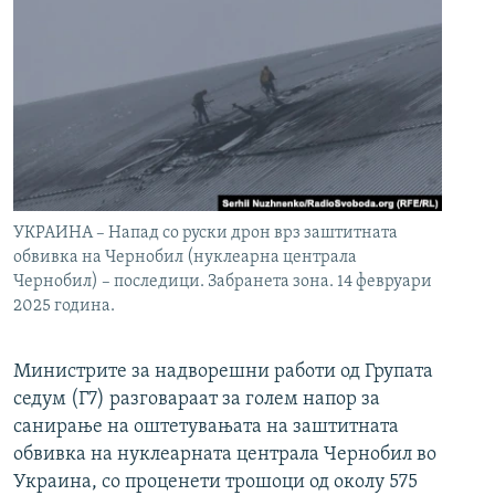
УКРАИНА – Напад со руски дрон врз заштитната
обвивка на Чернобил (нуклеарна централа
Чернобил) – последици. Забранета зона. 14 февруари
2025 година.
Министрите за надворешни работи од Групата
седум (Г7) разговараат за голем напор за
санирање на оштетувањата на заштитната
обвивка на нуклеарната централа Чернобил во
Украина, со проценети трошоци од околу 575