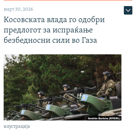
март 30, 2026
Косовската влада го одобри
предлогот за испраќање
безбедносни сили во Газа
илустрација