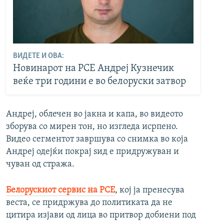
ВИДЕТЕ И ОВА:
Новинарот на РСЕ Андреј Кузнечик
веќе три години е во белоруски затвор
Андреј, облечен во јакна и капа, во видеото
зборува со мирен тон, но изгледа исрпено.
Видео сегментот завршува со снимка во која
Андреј одејќи покрај ѕид е придружуван и
чуван од стража.
Белорускиот сервис на РСЕ
, кој ја пренесува
веста, се придржува до политиката да не
цитира изјави од лица во притвор добиени под