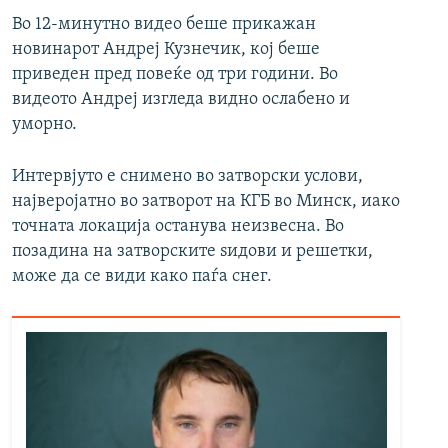
Во 12-минутно видео беше прикажан
новинарот Андреј Кузнечик, кој беше
приведен пред повеќе од три години. Во
видеото Андреј изгледа видно ослабено и
уморно.
Интервјуто е снимено во затворски услови,
најверојатно во затворот на КГБ во Минск, иако
точната локација останува неизвесна. Во
позадина на затворските ѕидови и решетки,
може да се види како паѓа снег.