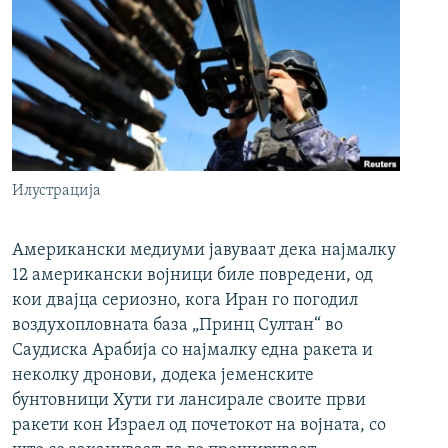
Илустрација
Американски медиуми јавуваат дека најмалку
12 американски војници биле повредени, од
кои двајца сериозно, кога Иран го погодил
воздухопловната база „Принц Султан“ во
Саудиска Арабија со најмалку една ракета и
неколку дронови, додека јеменските
бунтовници Хути ги лансирале своите први
ракети кон Израел од почетокот на војната, со