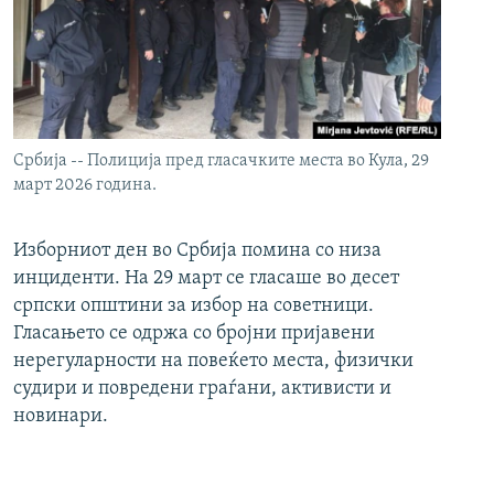
Србија -- Полиција пред гласачките места во Кула, 29
март 2026 година.
Изборниот ден во Србија помина со низа
инциденти. На 29 март се гласаше во десет
српски општини за избор на советници.
Гласањето се одржа со бројни пријавени
нерегуларности на повеќето места, физички
судири и повредени граѓани, активисти и
новинари.