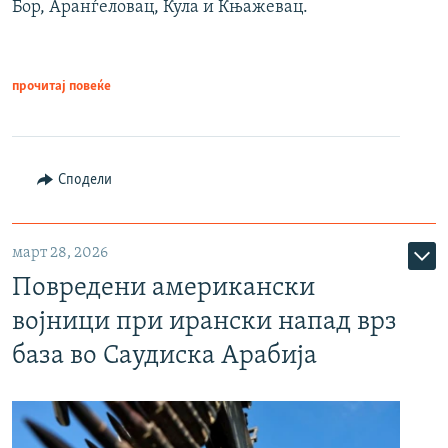
Бор, Аранѓеловац, Кула и Књажевац.
прочитај повеќе
Сподели
март 28, 2026
Повредени американски
војници при ирански напад врз
база во Саудиска Арабија