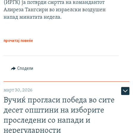
(ИРГК) ја потврди смртта на командантот
Алиреза Тангсири во израелски воздушен
напад минатата недела.
прочитај повеќе
Сподели
март 30, 2026
Вучиќ прогласи победа во сите
десет општини на изборите
проследени со напади и
нерегуларности