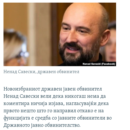
Ненад Савески, државен обвинител
Новоизбраниот државен јавен обвинител
Ненад Савески вели дека никогаш нема да
коментира ничија изјава, нагласувајќи дека
првото нешто што го направил откако е на
функцијата е средба со јавните обвинители во
Државното јавно обвинителство.