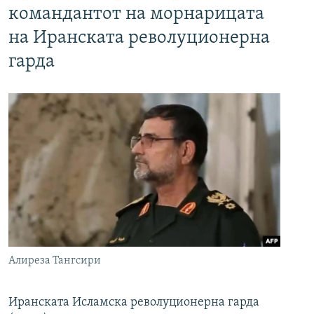
командантот на морнарицата
на Иранската револуционерна
гарда
Алиреза Тангсири
Иранската Исламска револуционерна гарда