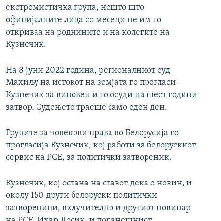
екстремистичка група, нешто што
официјалните лица со месеци не им го
откриваа на роднините и на колегите на
Кузнечик.
На 8 јуни 2022 година, регионалниот суд
Махиљу на истокот на земјата го прогласи
Кузнечик за виновен и го осуди на шест години
затвор. Судењето траеше само еден ден.
Групите за човекови права во Белорусија го
прогласија Кузнечик, кој работи за белорускиот
сервис на РСЕ, за политички затвореник.
Кузнечик, кој остана на ставот дека е невин, и
околу 150 други белоруски политички
затвореници, вклучително и другиот новинар
на РСЕ, Ихар Лосик, и поранешниот