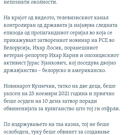
непознати околности.
На крајот од видеото, телевизискиот канал
контролиран од државата ја најавува следната
епизода од пропагандниот серијал во која се
прикажуваат затворениот новинар на РСЕ во
Белорусија, Ихар Лосик, поранешниот
ветеран-репортер Ихар Карни и опозицискиот
активист Јурас Зјанкович, кој поседува двојно
државјанство – белоруско и американско.
Новинарот Кузнечик, татко на две деца, беше
уапсен на 25 ноември 2021 година и првично
беше осуден на 10 дена затвор поради
обвиненијата за хулиганство што тој ги отфрли.
По издржувањето на таа казна, тој не беше
ослободен, туку беше обвинет за создавање