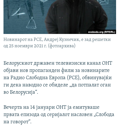
РСЕ веб страници
Новинарот на РСЕ, Андреј Кузнечик, е зад решетки
од 25 ноември 2021 г. (фотоархива)
Белорускиот државен телевизиски канал ОНТ
објави нов пропаганден филм за новинарите
на Радио Слободна Европа (РСЕ), обвинувајќи
ги дека наводно се обиделе „да потпалат оган
во Белорусија“.
Вечерта на 14 јануари ОНТ ја емитуваше
првата епизода од серијалот насловен „Слобода
на говорот“.