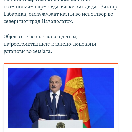
потенцијален претседателски кандидат Виктар
Бабарика, отслужуваат казни во ист затвор во
северниот град Наваполатск.
Објектот е познат како еден од
најрестриктивните казнено-поправни
установи во земјата.