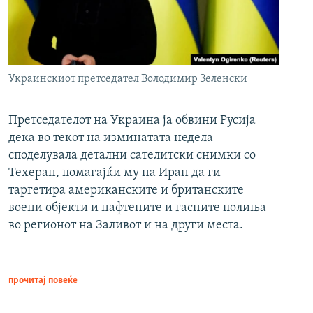
Украинскиот претседател Володимир Зеленски
Претседателот на Украина ја обвини Русија
дека во текот на изминатата недела
споделувала детални сателитски снимки со
Техеран, помагајќи му на Иран да ги
таргетира американските и британските
воени објекти и нафтените и гасните полиња
во регионот на Заливот и на други места.
прочитај повеќе