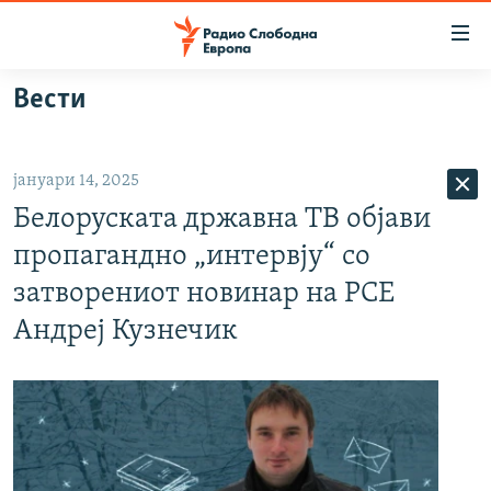
Достапни
линкови
Оди
Вести
на
МАКЕДОНИЈА
содржината
СВЕТ
Оди
јануари 14, 2025
ВИЗУЕЛНО
на
Белоруската државна ТВ објави
главната
ВЕСТИ
навигација
пропагандно „интервју“ со
ШТО ТРЕБА ДА ЗНАЕТЕ
Премини
затворениот новинар на РСЕ
на
ПРИЈАВИ СЕ ЗА ЊУЗЛЕТЕР
Андреј Кузнечик
пребарување
ПОДКАСТ ЗОШТО?
СЛЕДЕТЕ НЕ