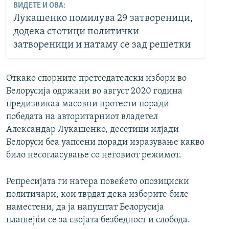
ВИДЕТЕ И ОВА:
Лукашенко помилува 29 затвореници,
додека стотици политички
затвореници и натаму се зад решетки
Откако спорните претседателски избори во
Белорусија одржани во август 2020 година
предизвикаа масовни протести поради
победата на авторитарниот владетел
Александар Лукашенко, десетици илјади
Белоруси беа уапсени поради изразување какво
било несогласување со неговиот режимот.
Репресијата ги натера повеќето опозициски
политичари, кои тврдат дека изборите биле
наместени, да ја напуштат Белорусија
плашејќи се за својата безбедност и слобода.