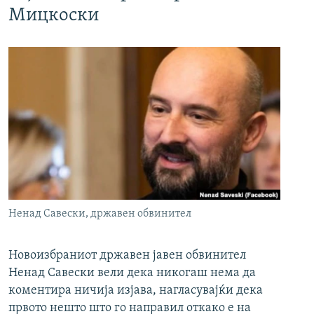
Мицкоски
Ненад Савески, државен обвинител
Новоизбраниот државен јавен обвинител
Ненад Савески вели дека никогаш нема да
коментира ничија изјава, нагласувајќи дека
првото нешто што го направил откако е на