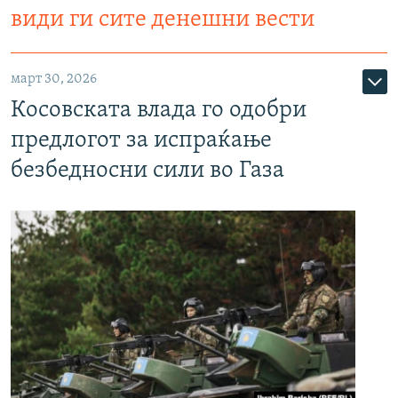
види ги сите денешни вести
март 30, 2026
Косовската влада го одобри
предлогот за испраќање
безбедносни сили во Газа