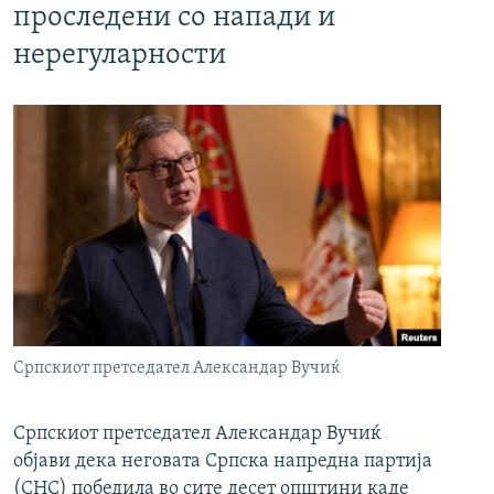
проследени со напади и
нерегуларности
Српскиот претседател Александар Вучиќ
Српскиот претседател Александар Вучиќ
објави дека неговата Српска напредна партија
(СНС) победила во сите десет општини каде