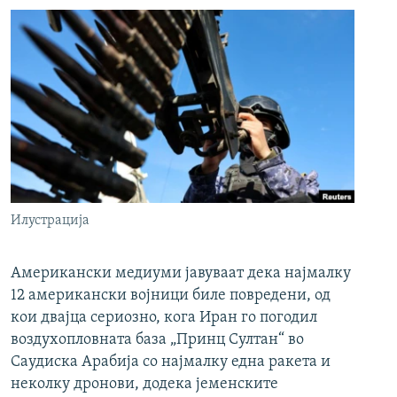
Илустрација
Американски медиуми јавуваат дека најмалку
12 американски војници биле повредени, од
кои двајца сериозно, кога Иран го погодил
воздухопловната база „Принц Султан“ во
Саудиска Арабија со најмалку една ракета и
неколку дронови, додека јеменските