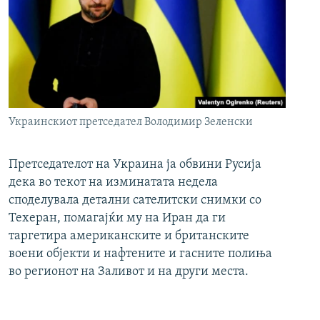
Украинскиот претседател Володимир Зеленски
Претседателот на Украина ја обвини Русија
дека во текот на изминатата недела
споделувала детални сателитски снимки со
Техеран, помагајќи му на Иран да ги
таргетира американските и британските
воени објекти и нафтените и гасните полиња
во регионот на Заливот и на други места.