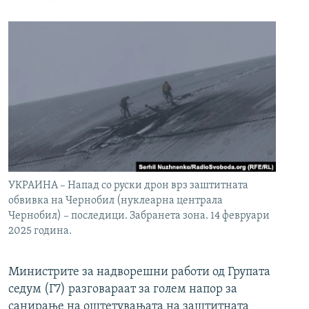
УКРАИНА – Напад со руски дрон врз заштитната
обвивка на Чернобил (нуклеарна централа
Чернобил) – последици. Забранета зона. 14 февруари
2025 година.
Министрите за надворешни работи од Групата
седум (Г7) разговараат за голем напор за
санирање на оштетувањата на заштитната