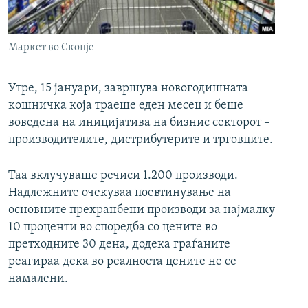
РСЕ веб страници
Маркет во Скопје
Утре, 15 јануари, завршува новогодишната
кошничка која траеше еден месец и беше
воведена на иницијатива на бизнис секторот –
производителите, дистрибутерите и трговците.
Таа вклучуваше речиси 1.200 производи.
Надлежните очекуваа поевтинување на
основните прехранбени производи за најмалку
10 проценти во споредба со цените во
претходните 30 дена, додека граѓаните
реагираа дека во реалноста цените не се
намалени.