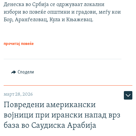
Денеска во Србија се одржуваат локални
избори во повеќе општини и градови, меѓу кои
Бор, Аранѓеловац, Кула и Књажевац.
прочитај повеќе
Сподели
март 28, 2026
Повредени американски
војници при ирански напад врз
база во Саудиска Арабија