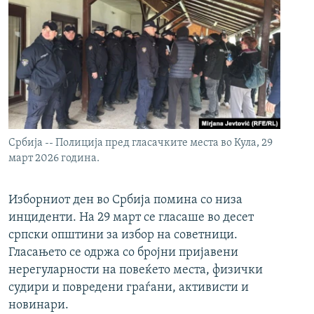
Србија -- Полиција пред гласачките места во Кула, 29
март 2026 година.
Изборниот ден во Србија помина со низа
инциденти. На 29 март се гласаше во десет
српски општини за избор на советници.
Гласањето се одржа со бројни пријавени
нерегуларности на повеќето места, физички
судири и повредени граѓани, активисти и
новинари.