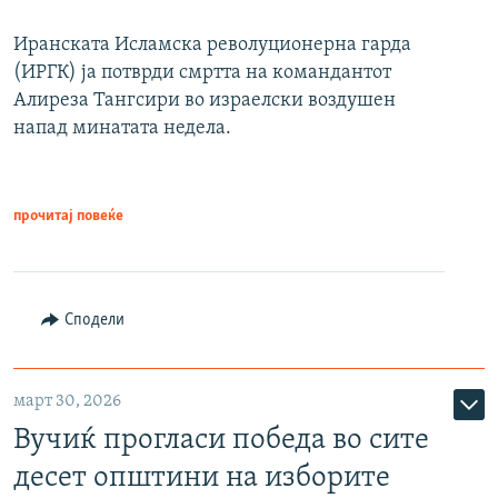
Иранската Исламска револуционерна гарда
(ИРГК) ја потврди смртта на командантот
Алиреза Тангсири во израелски воздушен
напад минатата недела.
прочитај повеќе
Сподели
март 30, 2026
Вучиќ прогласи победа во сите
десет општини на изборите