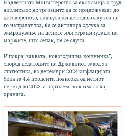
Надлежното Министерство за економија и труд
апелираше до трговците да се придржуваат до
договореното, најавувајќи дека доколку тоа не
го направат тоа, ќе се активира одлука за
замрзнување на цените или ограничување на
маржите, што сепак, не се случи.
И покрај ваквата „новогодишна кошничка“,
според податоците на Државниот завод за
статистика, во декември 2024 инфлацијата
била за 4,4 проценти повисока од истиот
период во 2023, а најголем скок имало кај
храната.