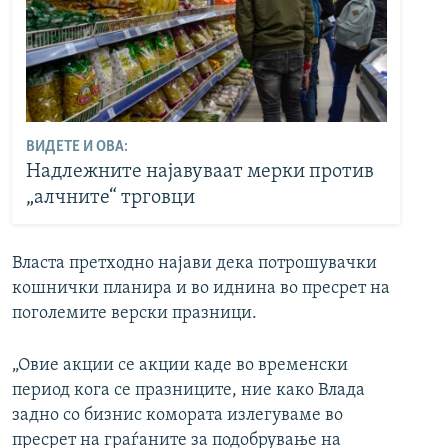
ВИДЕТЕ И ОВА:
Надлежните најавуваат мерки против
„алчните“ трговци
Власта претходно најави дека потрошувачки
кошнички планира и во иднина во пресрет на
поголемите верски празници.
„Овие акции се акции каде во временски
период кога се празниците, ние како Влада
задно со бизнис комората излегуваме во
пресрет на граѓаните за подобрување на