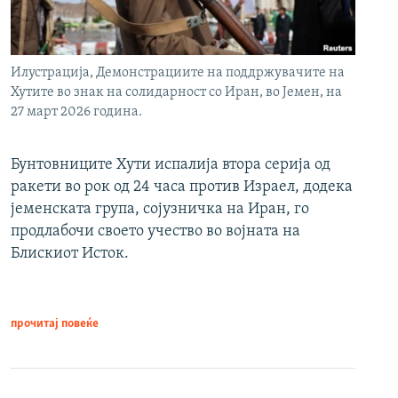
Илустрација, Демонстрациите на поддржувачите на
Хутите во знак на солидарност со Иран, во Јемен, на
27 март 2026 година.
Бунтовниците Хути испалија втора серија од
ракети во рок од 24 часа против Израел, додека
јеменската група, сојузничка на Иран, го
продлабочи своето учество во војната на
Блискиот Исток.
прочитај повеќе