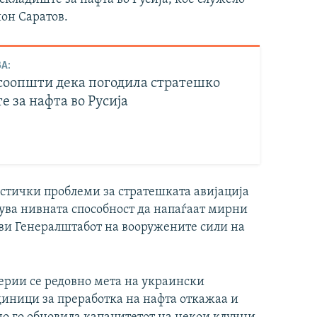
ион Саратов.
А:
соопшти дека погодила стратешко
 за нафта во Русија
истички проблеми за стратешката авијација
лува нивната способност да напаѓаат мирни
ави Генералштабот на вооружените сили на
нерии се редовно мета на украински
диници за преработка на нафта откажаа и