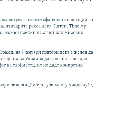
но го обновила капацитетот на некои клучни
продолжуваат своите офанзивни операции во
налитичарите рекоа дека Current Time му
кој можен прекин на огнот или мировни
рамп, на 7 јануари повтори дека е желен да
а војната во Украина да започнат наскоро
ајот на овој месец, но не даде конкретни
вори бидејќи „Русија губи многу млади луѓе,