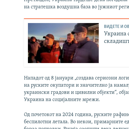
на стратешка воздушна база во јужниот рег
ВИДЕТЕ И ОВ
Украина 
складиште
Нападот од 8 јануари „создава сериозни лог
на руските окупатори и значително ја нама
украински градови и цивилни објекти“, обј
Украина на социјалните мрежи.
Од почетокот на 2024 година, руските рафи
беспилотни летала. Во некои, примарните е