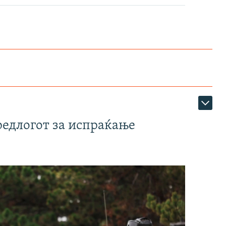
редлогот за испраќање