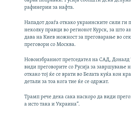
бараа поправки. Русија соопшти дека делум
рафинерии за нафта.
Нападот доаѓа откако украинските сили ги 
неколку правци во регионот Курск, за што а
дава на Киев можност за преговарање во се
преговори со Москва.
Новоизбраниот претседател на САД, Доналд Т
види преговорите со Русија за завршување н
откако тој ќе се врати во Белата куќа кон кр
детали за тоа кога тие ќе се одржат.
Трамп рече дека сака наскоро да види прего
а исто така и Украина“.