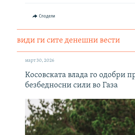
Сподели
види ги сите денешни вести
март 30, 2026
Косовската влада го одобри п
безбедносни сили во Газа