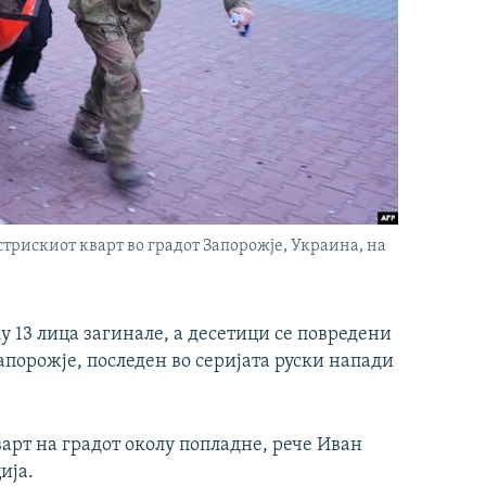
стрискиот кварт во градот Запорожје, Украина, на
 13 лица загинале, а десетици се повредени
апорожје, последен во серијата руски напади
арт на градот околу попладне, рече Иван
ија.