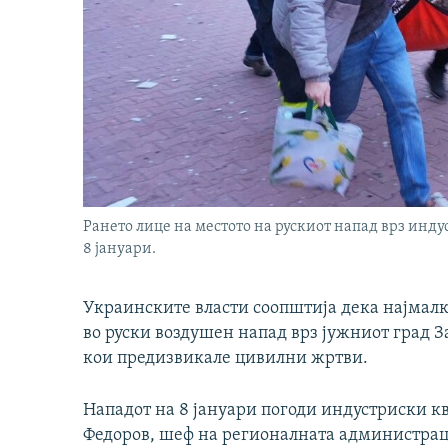
Рането лице на местото на рускиот напад врз инду
8 јануари.
Украинските власти соопштија дека најмалку
во руски воздушен напад врз јужниот град З
кои предизвикале цивилни жртви.
Нападот на 8 јануари погоди индустриски кв
Федоров, шеф на регионалната администрац