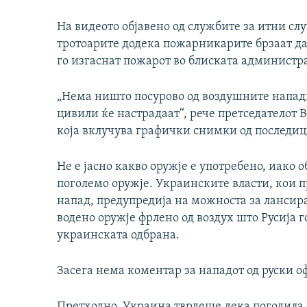
На видеото објавено од службите за итни слу
тротоарите додека пожарникарите брзаат да
го изгаснат пожарот во блиската администр
„Нема ништо посурово од воздушните напади
цивили ќе настрадаат“, рече претседателот 
која вклучува графички снимки од последици
Не е јасно какво оружје е употребено, иако 
поголемо оружје. Украинските власти, кои п
напад, предупредија на можноста за лансир
водено оружје фрлено од воздух што Русија г
украинската одбрана.
Засега нема коментар за нападот од руски о
Претходно, Украина тврдеше дека погодила с