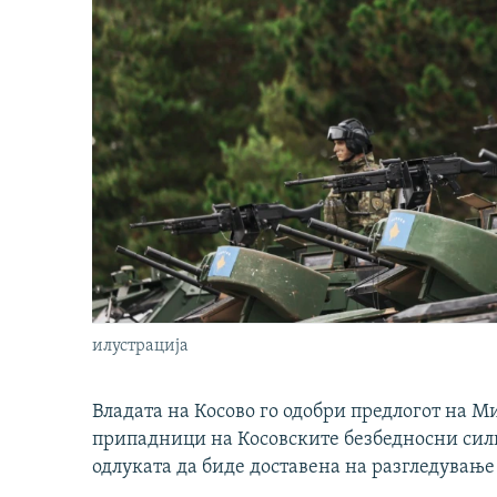
илустрација
Владата на Косово го одобри предлогот на М
припадници на Косовските безбедносни сили 
одлуката да биде доставена на разгледување