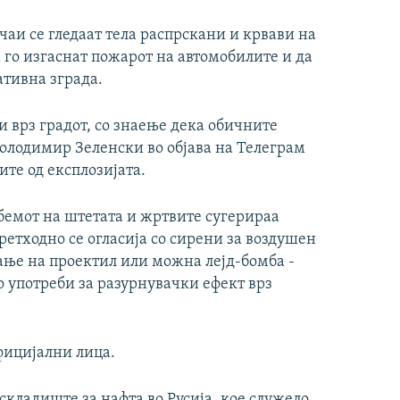
чаи се гледаат тела распрскани и крвави на
 го изгаснат пожарот на автомобилите и да
ативна зграда.
 врз градот, со знаење дека обичните
Володимир Зеленски во објава на Телеграм
те од експлозијата.
обемот на штетата и жртвите сугерираа
ретходно се огласија со сирени за воздушен
ање на проектил или можна лејд-бомба -
о употреби за разурнувачки ефект врз
фицијални лица.
кладиште за нафта во Русија, кое служело