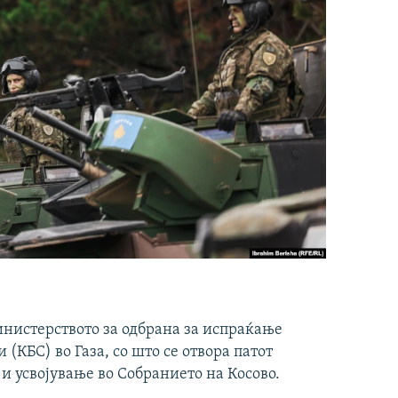
инистерството за одбрана за испраќање
(КБС) во Газа, со што се отвора патот
 и усвојување во Собранието на Косово.