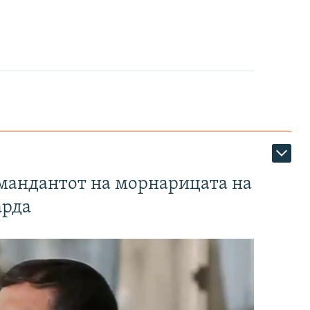
омандантот на морнарицата на
арда