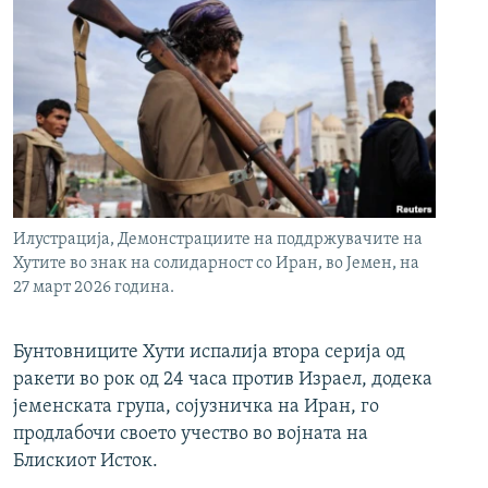
Илустрација, Демонстрациите на поддржувачите на
Хутите во знак на солидарност со Иран, во Јемен, на
27 март 2026 година.
Бунтовниците Хути испалија втора серија од
ракети во рок од 24 часа против Израел, додека
јеменската група, сојузничка на Иран, го
продлабочи своето учество во војната на
Блискиот Исток.