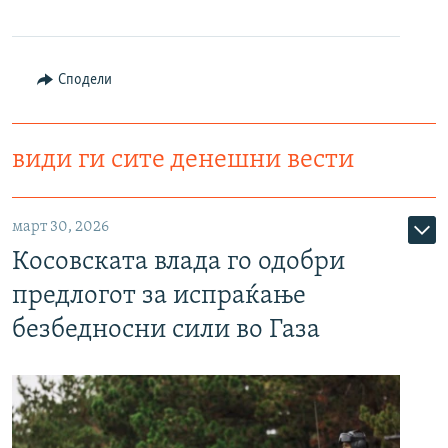
Сподели
види ги сите денешни вести
март 30, 2026
Косовската влада го одобри
предлогот за испраќање
безбедносни сили во Газа