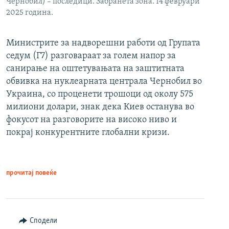
Чернобил) – последици. Забранета зона. 14 февруари
2025 година.
Министрите за надворешни работи од Групата
седум (Г7) разговараат за голем напор за
санирање на оштетувањата на заштитната
обвивка на нуклеарната централа Чернобил во
Украина, со проценети трошоци од околу 575
милиони долари, знак дека Киев останува во
фокусот на разговорите на високо ниво и
покрај конкурентните глобални кризи.
прочитај повеќе
Сподели