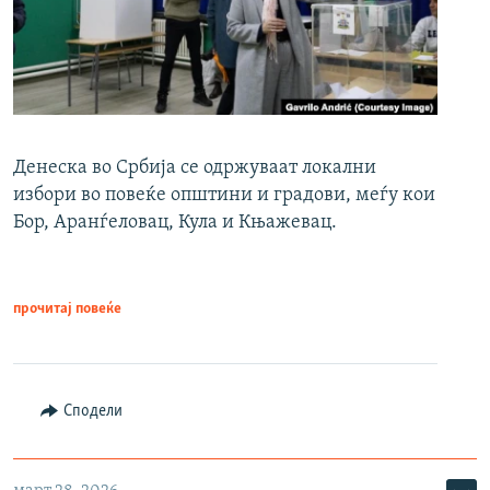
Денеска во Србија се одржуваат локални
избори во повеќе општини и градови, меѓу кои
Бор, Аранѓеловац, Кула и Књажевац.
прочитај повеќе
Сподели