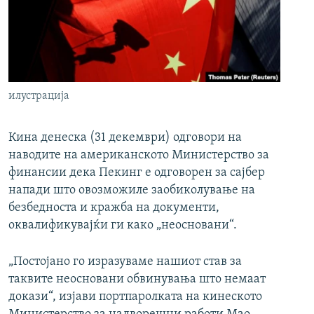
РСЕ веб страници
илустрација
Кина денеска (31 декември) одговори на
наводите на американското Министерство за
финансии дека Пекинг е одговорен за сајбер
напади што овозможиле заобиколување на
безбедноста и кражба на документи,
оквалификувајќи ги како „неосновани“.
„Постојано го изразуваме нашиот став за
таквите неосновани обвинувања што немаат
докази“, изјави портпаролката на кинеското