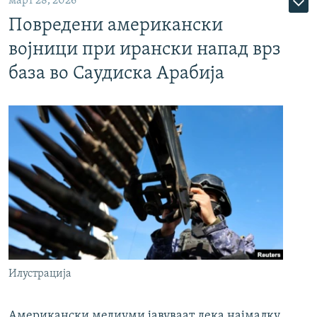
март 28, 2026
Повредени американски
војници при ирански напад врз
база во Саудиска Арабија
Илустрација
Американски медиуми јавуваат дека најмалку