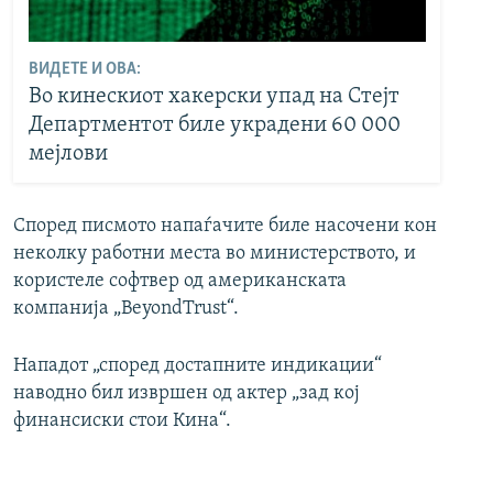
ВИДЕТЕ И ОВА:
Во кинескиот хакерски упад на Стејт
Департментот биле украдени 60 000
мејлови
Според писмото напаѓачите биле насочени кон
неколку работни места во министерството, и
користеле софтвер од американската
компанија „BeyondTrust“.
Нападот „според достапните индикации“
наводно бил извршен од актер „зад кој
финансиски стои Кина“.