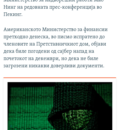
Министерство за надворешни работи Мао
Нинг на редовната прес-конференција во
Пекинг.
Американското Министерство за финансии
претходно денеска, во писмо испратено до
членовите на Претставничкиот дом, објави
дека биле погодени од сајбер напад на
почетокот на декември, но дека не биле
загрозени никакви доверливи документи.