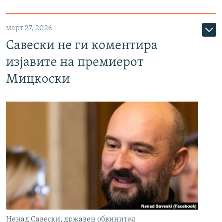
март 27, 2026
Савески не ги коментира
изјавите на премиерот
Мицкоски
Ненад Савески, државен обвинител