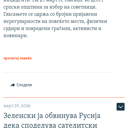
инциденти. На 29 март се гласаше во десет
српски општини за избор на советници.
Гласањето се одржа со бројни пријавени
нерегуларности на повеќето места, физички
судири и повредени граѓани, активисти и
новинари.
прочитај повеќе
Сподели
март 29, 2026
Зеленски ја обвинува Русија
дека споделува сателитски