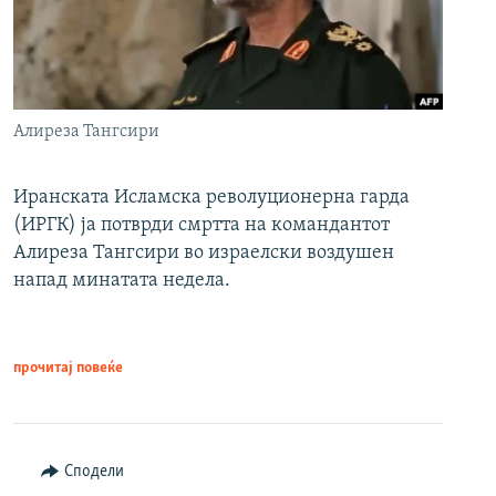
Алиреза Тангсири
Иранската Исламска револуционерна гарда
(ИРГК) ја потврди смртта на командантот
Алиреза Тангсири во израелски воздушен
напад минатата недела.
прочитај повеќе
Сподели