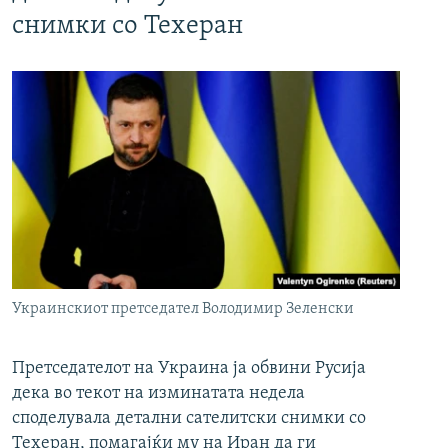
снимки со Техеран
Украинскиот претседател Володимир Зеленски
Претседателот на Украина ја обвини Русија
дека во текот на изминатата недела
споделувала детални сателитски снимки со
Техеран, помагајќи му на Иран да ги