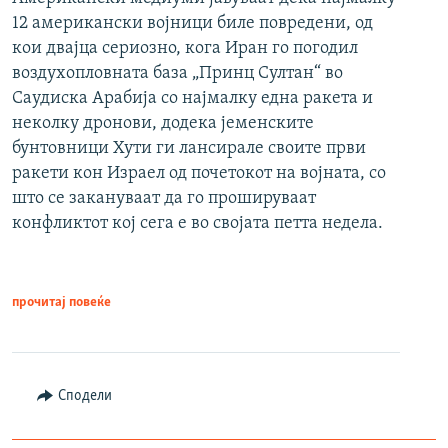
12 американски војници биле повредени, од
кои двајца сериозно, кога Иран го погодил
воздухопловната база „Принц Султан“ во
Саудиска Арабија со најмалку една ракета и
неколку дронови, додека јеменските
бунтовници Хути ги лансирале своите први
ракети кон Израел од почетокот на војната, со
што се закануваат да го прошируваат
конфликтот кој сега е во својата петта недела.
прочитај повеќе
Сподели