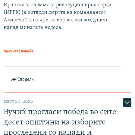
Иранската Исламска револуционерна гарда
(ИРГК) ја потврди смртта на командантот
Алиреза Тангсири во израелски воздушен
напад минатата недела.
прочитај повеќе
Сподели
март 30, 2026
Вучиќ прогласи победа во сите
десет општини на изборите
проследени со напади и