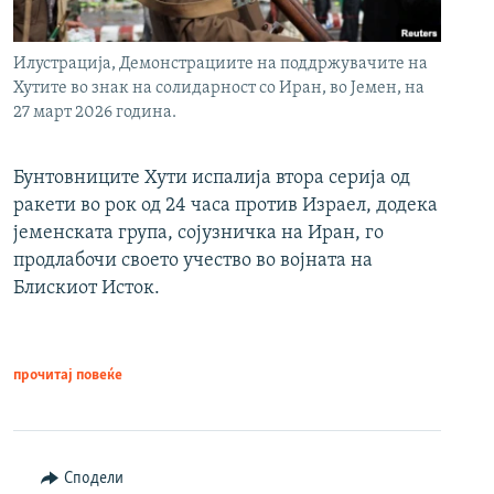
Илустрација, Демонстрациите на поддржувачите на
Хутите во знак на солидарност со Иран, во Јемен, на
27 март 2026 година.
Бунтовниците Хути испалија втора серија од
ракети во рок од 24 часа против Израел, додека
јеменската група, сојузничка на Иран, го
продлабочи своето учество во војната на
Блискиот Исток.
прочитај повеќе
Сподели