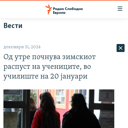
Достапни
линкови
Оди
Вести
на
МАКЕДОНИЈА
содржината
СВЕТ
Оди
декември 31, 2024
ВИЗУЕЛНО
на
Од утре почнува зимскиот
главната
ВЕСТИ
навигација
распуст на учениците, во
ШТО ТРЕБА ДА ЗНАЕТЕ
Премини
училиште на 20 јануари
на
ПРИЈАВИ СЕ ЗА ЊУЗЛЕТЕР
пребарување
ПОДКАСТ ЗОШТО?
СЛЕДЕТЕ НЕ