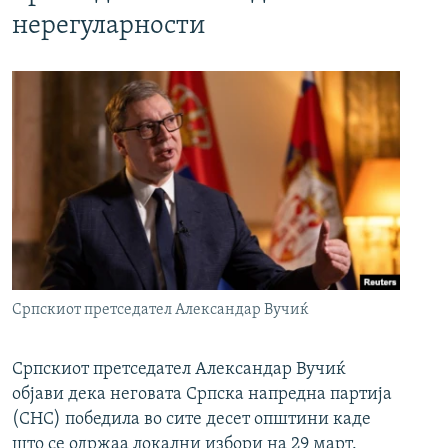
нерегуларности
Српскиот претседател Александар Вучиќ
Српскиот претседател Александар Вучиќ
објави дека неговата Српска напредна партија
(СНС) победила во сите десет општини каде
што се одржаа локални избори на 29 март.