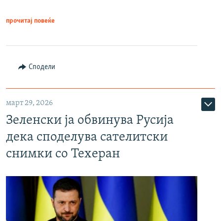
прочитај повеќе
Сподели
март 29, 2026
Зеленски ја обвинува Русија
дека споделува сателитски
снимки со Техеран