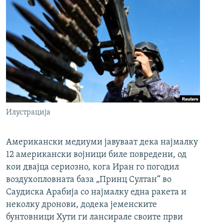
Илустрација
Американски медиуми јавуваат дека најмалку
12 американски војници биле повредени, од
кои двајца сериозно, кога Иран го погодил
воздухопловната база „Принц Султан“ во
Саудиска Арабија со најмалку една ракета и
неколку дронови, додека јеменските
бунтовници Хути ги лансирале своите први