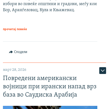
избори во повеќе општини и градови, меѓу кои
Бор, Аранѓеловац, Кула и Књажевац.
прочитај повеќе
Сподели
март 28, 2026
Повредени американски
војници при ирански напад врз
база во Саудиска Арабија