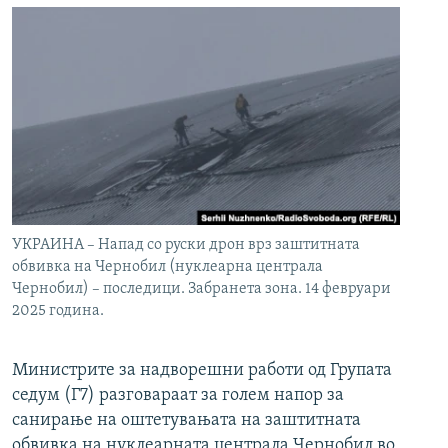
УКРАИНА – Напад со руски дрон врз заштитната
обвивка на Чернобил (нуклеарна централа
Чернобил) – последици. Забранета зона. 14 февруари
2025 година.
Министрите за надворешни работи од Групата
седум (Г7) разговараат за голем напор за
санирање на оштетувањата на заштитната
обвивка на нуклеарната централа Чернобил во