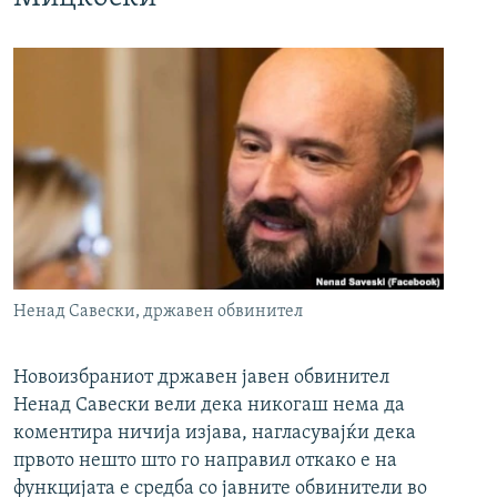
Ненад Савески, државен обвинител
Новоизбраниот државен јавен обвинител
Ненад Савески вели дека никогаш нема да
коментира ничија изјава, нагласувајќи дека
првото нешто што го направил откако е на
функцијата е средба со јавните обвинители во