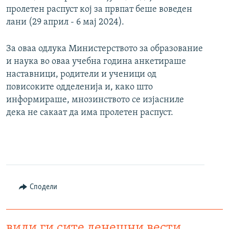
пролетен распуст кој за првпат беше воведен
лани (29 април - 6 мај 2024).
За оваа одлука Министерството за образование
и наука во оваа учебна година анкетираше
наставници, родители и ученици од
повисоките одделенија и, како што
информираше, мнозинството се изјасниле
дека не сакаат да има пролетен распуст.
Сподели
види ги сите денешни вести