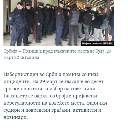
Србија -- Полиција пред гласачките места во Кула, 29
март 2026 година.
Изборниот ден во Србија помина со низа
инциденти. На 29 март се гласаше во десет
српски општини за избор на советници.
Гласањето се одржа со бројни пријавени
нерегуларности на повеќето места, физички
судири и повредени граѓани, активисти и
новинари.