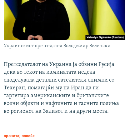
Украинскиот претседател Володимир Зеленски
Претседателот на Украина ја обвини Русија
дека во текот на изминатата недела
споделувала детални сателитски снимки со
Техеран, помагајќи му на Иран да ги
таргетира американските и британските
воени објекти и нафтените и гасните полиња
во регионот на Заливот и на други места.
прочитај повеќе