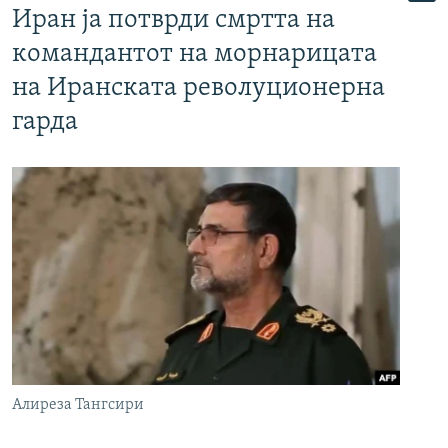
Иран ја потврди смртта на
командантот на морнарицата
на Иранската револуционерна
гарда
Алиреза Тангсири