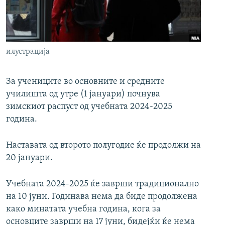
РСЕ веб страници
илустрација
За учениците во основните и средните
училишта од утре (1 јануари) почнува
зимскиот распуст од учебната 2024-2025
година.
Наставата од второто полугодие ќе продолжи на
20 јануари.
Учебната 2024-2025 ќе заврши традиционално
на 10 јуни. Годинава нема да биде продолжена
како минатата учебна година, кога за
основците заврши на 17 јуни, бидејќи ќе нема