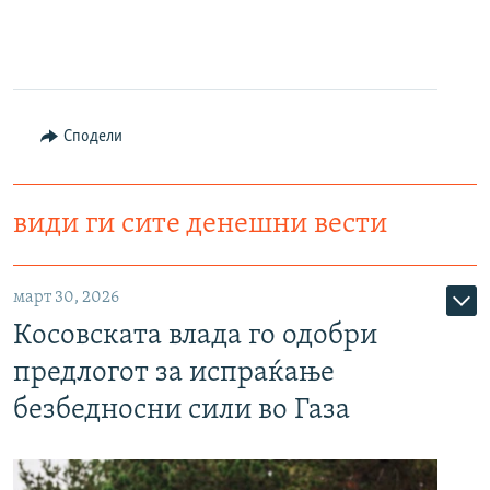
Сподели
види ги сите денешни вести
март 30, 2026
Косовската влада го одобри
предлогот за испраќање
безбедносни сили во Газа