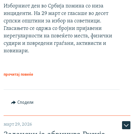
Изборниот ден во Србија помина со низа
инциденти. На 29 март се гласаше во десет
српски општини за избор на советници.
Гласањето се одржа со бројни пријавени
нерегуларности на повеќето места, физички
судири и повредени граѓани, активисти и
новинари.
прочитај повеќе
Сподели
март 29, 2026