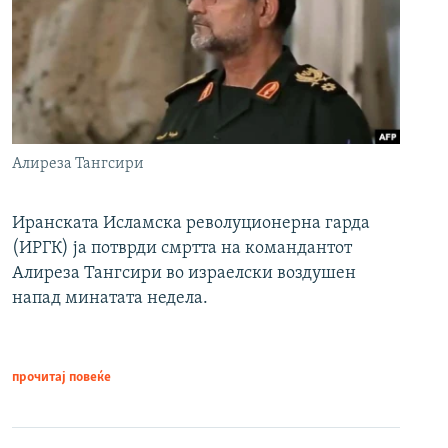
Алиреза Тангсири
Иранската Исламска револуционерна гарда
(ИРГК) ја потврди смртта на командантот
Алиреза Тангсири во израелски воздушен
напад минатата недела.
прочитај повеќе