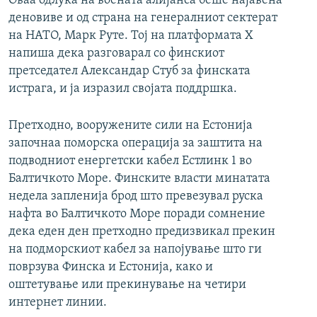
Оваа одлука на воената алијанса беше најавена
деновиве и од страна на генералниот сектерат
на НАТО, Марк Руте. Тој на платформата X
напиша дека разговарал со финскиот
претседател Александар Стуб за финската
истрага, и ја изразил својата поддршка.
Претходно, вооружените сили на Естонија
започнаа поморска операција за заштита на
подводниот енергетски кабел Естлинк 1 во
Балтичкото Море. Финските власти минатата
недела запленија брод што превезувал руска
нафта во Балтичкото Море поради сомнение
дека еден ден претходно предизвикал прекин
на подморскиот кабел за напојување што ги
поврзува Финска и Естонија, како и
оштетување или прекинување на четири
интернет линии.