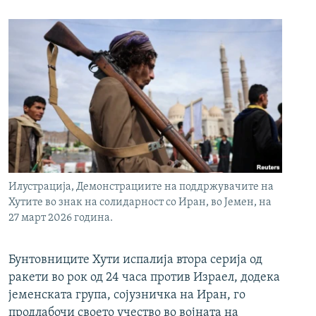
Илустрација, Демонстрациите на поддржувачите на
Хутите во знак на солидарност со Иран, во Јемен, на
27 март 2026 година.
Бунтовниците Хути испалија втора серија од
ракети во рок од 24 часа против Израел, додека
јеменската група, сојузничка на Иран, го
продлабочи своето учество во војната на