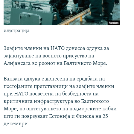
РСЕ веб страници
илустрација
Земјите членки на НАТО донесоа одлука за
зајакнување на военото присуство на
Алијансата во реонот на Балтичкото Море.
Ваквата одлука е донесена на средбата на
постојаните претставници на земјите членки
при НАТО посветена на безбедноста на
критичната инфраструктура во Балтичкото
Море, по оштетувањето на подморските кабли
што ги поврзуваат Естонија и Финска на 25
декември.