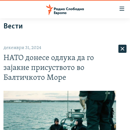
Достапни
линкови
Оди
Вести
на
МАКЕДОНИЈА
содржината
СВЕТ
Оди
декември 31, 2024
ВИЗУЕЛНО
на
НАТО донесе одлука да го
главната
ВЕСТИ
навигација
зајакне присуството во
ШТО ТРЕБА ДА ЗНАЕТЕ
Премини
Балтичкото Море
на
ПРИЈАВИ СЕ ЗА ЊУЗЛЕТЕР
пребарување
ПОДКАСТ ЗОШТО?
СЛЕДЕТЕ НЕ