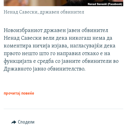
Ненад Савески, државен обвинител
Новоизбраниот државен јавен обвинител
Ненад Савески вели дека никогаш нема да
коментира ничија изјава, нагласувајќи дека
првото нешто што го направил откако е на
функцијата е средба со јавните обвинители во
Државното јавно обвинителство.
прочитај повеќе
Сподели