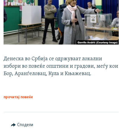
Денеска во Србија се одржуваат локални
избори во повеќе општини и градови, меѓу кои
Бор, Аранѓеловац, Кула и Књажевац.
прочитај повеќе
Сподели