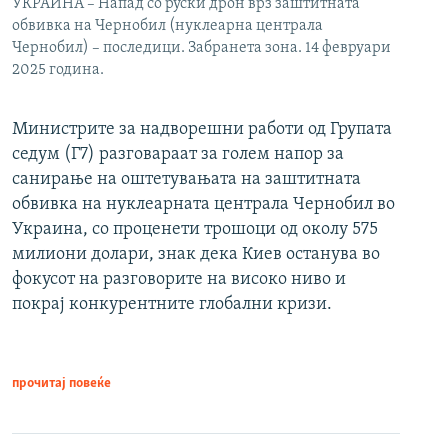
УКРАИНА – Напад со руски дрон врз заштитната
обвивка на Чернобил (нуклеарна централа
Чернобил) – последици. Забранета зона. 14 февруари
2025 година.
Министрите за надворешни работи од Групата
седум (Г7) разговараат за голем напор за
санирање на оштетувањата на заштитната
обвивка на нуклеарната централа Чернобил во
Украина, со проценети трошоци од околу 575
милиони долари, знак дека Киев останува во
фокусот на разговорите на високо ниво и
покрај конкурентните глобални кризи.
прочитај повеќе