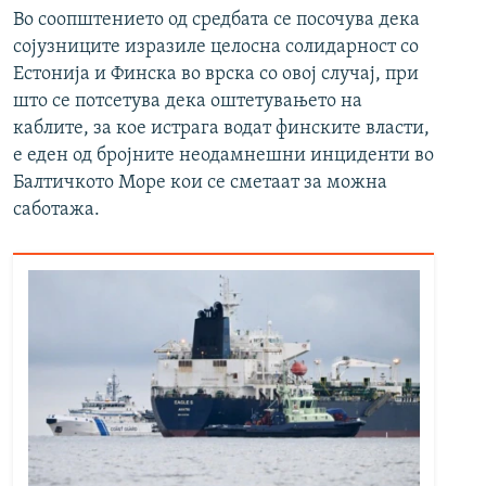
Во соопштението од средбата се посочува дека
сојузниците изразиле целосна солидарност со
Естонија и Финска во врска со овој случај, при
што се потсетува дека оштетувањето на
каблите, за кое истрага водат финските власти,
е еден од бројните неодамнешни инциденти во
Балтичкото Море кои се сметаат за можна
саботажа.