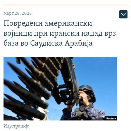
март 28, 2026
Повредени американски
војници при ирански напад врз
база во Саудиска Арабија
Илустрација