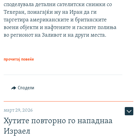
споделувала детални сателитски снимки со
Техеран, помагајќи му на Иран да ги
таргетира американските и британските
воени објекти и нафтените и гасните полиња
во регионот на Заливот и на други места.
прочитај повеќе
Сподели
март 29, 2026
Хутите повторно го нападнаа
Израел