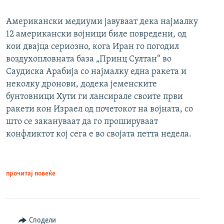
Американски медиуми јавуваат дека најмалку
12 американски војници биле повредени, од
кои двајца сериозно, кога Иран го погодил
воздухопловната база „Принц Султан“ во
Саудиска Арабија со најмалку една ракета и
неколку дронови, додека јеменските
бунтовници Хути ги лансирале своите први
ракети кон Израел од почетокот на војната, со
што се закануваат да го прошируваат
конфликтот кој сега е во својата петта недела.
прочитај повеќе
Сподели