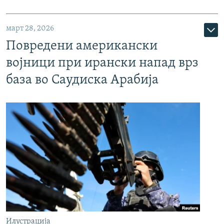
март 28, 2026
Повредени американски
војници при ирански напад врз
база во Саудиска Арабија
Илустрација