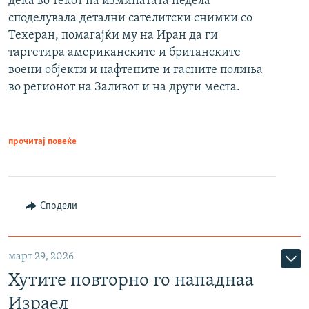
дека во текот на изминатата недела
споделувала детални сателитски снимки со
Техеран, помагајќи му на Иран да ги
таргетира американските и британските
воени објекти и нафтените и гасните полиња
во регионот на Заливот и на други места.
прочитај повеќе
Сподели
март 29, 2026
Хутите повторно го нападнаа
Израел