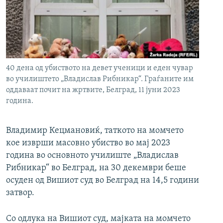
РСЕ веб страници
40 дена од убиството на девет ученици и еден чувар
во училиштето „Владислав Рибникар“. Граѓаните им
оддаваат почит на жртвите, Белград, 11 јуни 2023
година.
Владимир Кецмановиќ, таткото на момчето
кое изврши масовно убиство во мај 2023
година во основното училиште „Владислав
Рибникар“ во Белград, на 30 декември беше
осуден од Вишиот суд во Белград на 14,5 години
затвор.
Со одлука на Вишиот суд, мајката на момчето