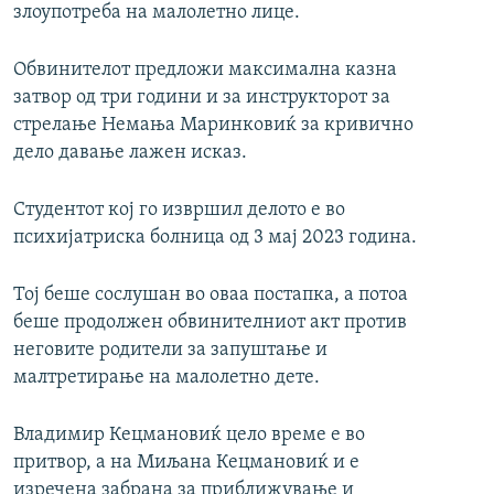
злоупотреба на малолетно лице.
Обвинителот предложи максимална казна
затвор од три години и за инструкторот за
стрелање Немања Маринковиќ за кривично
дело давање лажен исказ.
Студентот кој го извршил делото е во
психијатриска болница од 3 мај 2023 година.
Тој беше сослушан во оваа постапка, а потоа
беше продолжен обвинителниот акт против
неговите родители за запуштање и
малтретирање на малолетно дете.
Владимир Кецмановиќ цело време е во
притвор, а на Миљана Кецмановиќ и е
изречена забрана за приближување и