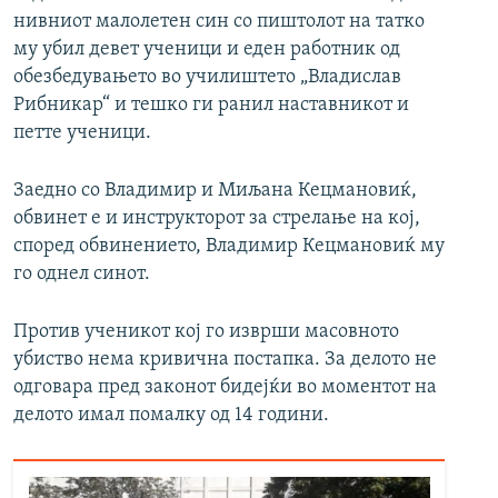
нивниот малолетен син со пиштолот на татко
му убил девет ученици и еден работник од
обезбедувањето во училиштето „Владислав
Рибникар“ и тешко ги ранил наставникот и
петте ученици.
Заедно со Владимир и Миљана Кецмановиќ,
обвинет е и инструкторот за стрелање на кој,
според обвинението, Владимир Кецмановиќ му
го однел синот.
Против ученикот кој го изврши масовното
убиство нема кривична постапка. За делото не
одговара пред законот бидејќи во моментот на
делото имал помалку од 14 години.