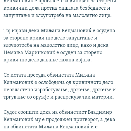
Кецмановиќ е прогласен за виновен за сторени
кривични дела против општата безбедност и
запуштање и злоупотреба на малолетно лице.
Тој изјави дека Миљана Кецмановиќ е осудена
за сторено кривично дело запуштање и
злоупотреба на малолетно лице, како и дека
Немања Маринковиќ е осуден за сторено
кривично дело давање лажна изјава.
Со истата пресуда обвинетата Миљана
Кецмановиќ е ослободена од кривичното дело
неовластено изработување, држење, држење и
тргување со оружје и распрскувачки материи.
Судот соопшти дека на обвинетиот Владимир
Кецмановиќ му е продолжен притворот, а дека
на обвинетата Миљана Кецмановиќ и е