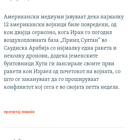
Американски медиуми јавуваат дека најмалку
12 американски војници биле повредени, од
кои двајца сериозно, кога Иран го погодил
воздухопловната база „Принц Султан“ во
Саудиска Арабија со најмалку една ракета и
неколку дронови, додека јеменските
бунтовници Хути ги лансирале своите први
ракети кон Израел од почетокот на војната, со
што се закануваат да го прошируваат
конфликтот кој сега е во својата петта недела.
прочитај повеќе