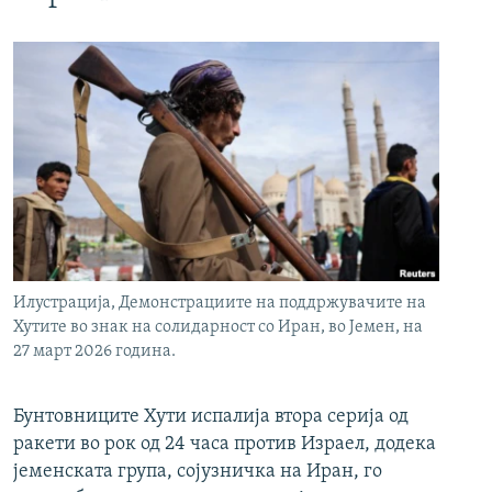
Илустрација, Демонстрациите на поддржувачите на
Хутите во знак на солидарност со Иран, во Јемен, на
27 март 2026 година.
Бунтовниците Хути испалија втора серија од
ракети во рок од 24 часа против Израел, додека
јеменската група, сојузничка на Иран, го