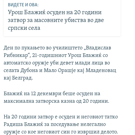
ВИДЕТЕ И ОВА:
Урош Блажиќ осуден на 20 години
затвор за масовните убиства во две
српски села
Ден по пукањето во училиштето „Владислав
Рибникар“, 21-годишниот Урош Блажиќ со
автоматско оружје уби девет млади лица во
селата Дубона и Мало Орашје кај Младеновац
кај Белград.
Блажиќ на 12 декември беше осуден на
максимална затворска казна од 20 години.
На 20 години затвор е осуден и неговиот татко
Радиша Блажиќ за поседување нелегално
оружје со кое неговиот син го извршил делото.