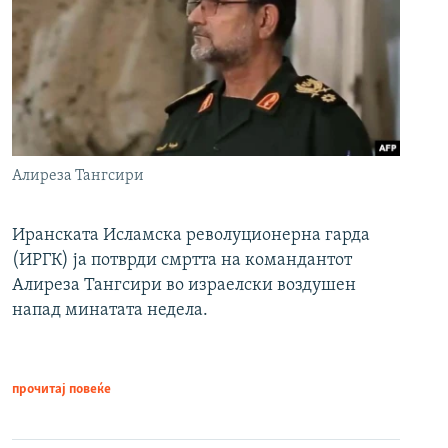
Алиреза Тангсири
Иранската Исламска револуционерна гарда
(ИРГК) ја потврди смртта на командантот
Алиреза Тангсири во израелски воздушен
напад минатата недела.
прочитај повеќе