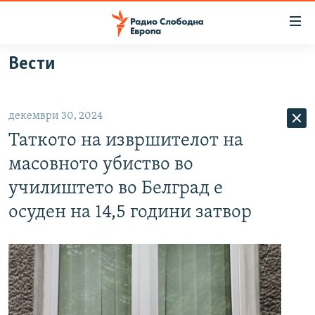
Достапни
линкови
Оди
Вести
на
МАКЕДОНИЈА
содржината
СВЕТ
Оди
декември 30, 2024
ВИЗУЕЛНО
на
Таткото на извршителот на
главната
ВЕСТИ
навигација
масовното убиство во
ШТО ТРЕБА ДА ЗНАЕТЕ
Премини
училиштето во Белград е
на
ПРИЈАВИ СЕ ЗА ЊУЗЛЕТЕР
осуден на 14,5 години затвор
пребарување
ПОДКАСТ ЗОШТО?
СЛЕДЕТЕ НЕ