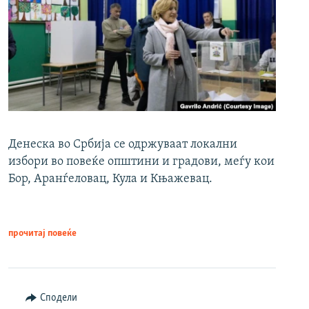
Денеска во Србија се одржуваат локални
избори во повеќе општини и градови, меѓу кои
Бор, Аранѓеловац, Кула и Књажевац.
прочитај повеќе
Сподели