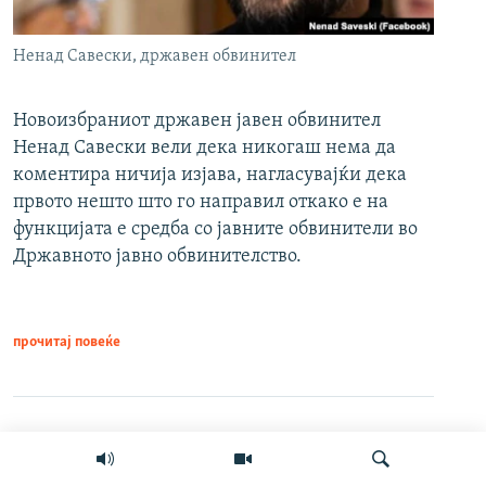
Ненад Савески, државен обвинител
Новоизбраниот државен јавен обвинител
Ненад Савески вели дека никогаш нема да
коментира ничија изјава, нагласувајќи дека
првото нешто што го направил откако е на
функцијата е средба со јавните обвинители во
Државното јавно обвинителство.
прочитај повеќе
Сподели