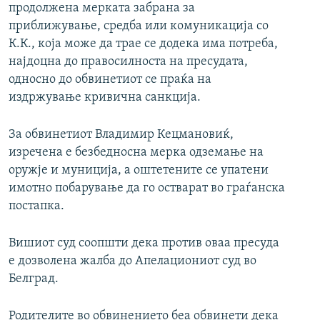
продолжена мерката забрана за
приближување, средба или комуникација со
К.К., која може да трае се додека има потреба,
најдоцна до правосилноста на пресудата,
односно до обвинетиот се праќа на
издржување кривична санкција.
За обвинетиот Владимир Кецмановиќ,
изречена е безбедносна мерка одземање на
оружје и муниција, а оштетените се упатени
имотно побарување да го остварат во граѓанска
постапка.
Вишиот суд соопшти дека против оваа пресуда
е дозволена жалба до Апелациониот суд во
Белград.
Родителите во обвинението беа обвинети дека