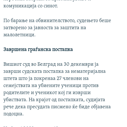
комуникација со синот.
По барање на обвинителството, судењето беше
затворено за јавноста за заштита на
малолетници.
Завршена граѓанска постапка
Вишиот суд во Белград на 30 декември ја
заврши судската постапка за нематеријална
штета што ја покренаа 27 членови на
семејствата на убиените ученици против
родителите и ученикот кој ги изврши
убиствата. На крајот од постапката, судијата
рече дека пресудата писмено ќе биде објавена
подоцна.