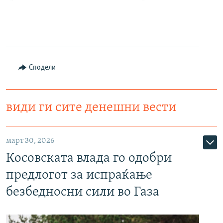
Сподели
види ги сите денешни вести
март 30, 2026
Косовската влада го одобри
предлогот за испраќање
безбедносни сили во Газа