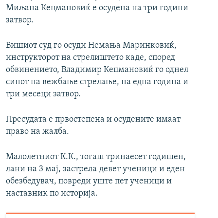
Миљана Кецмановиќ е осудена на три години
затвор.
Вишиот суд го осуди Немања Маринковиќ,
инструкторот на стрелиштето каде, според
обвинението, Владимир Кецмановиќ го однел
синот на вежбање стрелање, на една година и
три месеци затвор.
Пресудата е првостепена и осудените имаат
право на жалба.
Малолетниот К.К., тогаш тринаесет годишен,
лани на 3 мај, застрела девет ученици и еден
обезбедувач, повреди уште пет ученици и
наставник по историја.