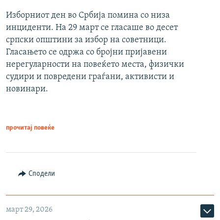
Изборниот ден во Србија помина со низа
инциденти. На 29 март се гласаше во десет
српски општини за избор на советници.
Гласањето се одржа со бројни пријавени
нерегуларности на повеќето места, физички
судири и повредени граѓани, активисти и
новинари.
прочитај повеќе
Сподели
март 29, 2026