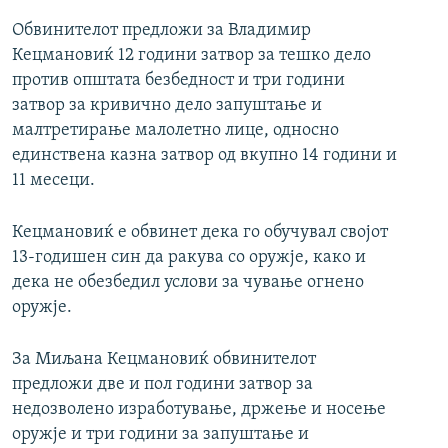
Обвинителот предложи за Владимир
Кецмановиќ 12 години затвор за тешко дело
против општата безбедност и три години
затвор за кривично дело запуштање и
малтретирање малолетно лице, односно
единствена казна затвор од вкупно 14 години и
11 месеци.
Кецмановиќ е обвинет дека го обучувал својот
13-годишен син да ракува со оружје, како и
дека не обезбедил услови за чување огнено
оружје.
За Миљана Кецмановиќ обвинителот
предложи две и пол години затвор за
недозволено изработување, држење и носење
оружје и три години за запуштање и