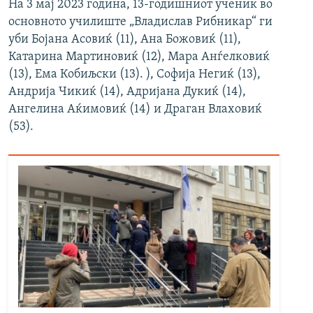
На 3 мај 2023 година, 13-годишниот ученик во
основното училиште „Владислав Рибникар“ ги
уби Бојана Асовиќ (11), Ана Божовиќ (11),
Катарина Мартиновиќ (12), Мара Анѓелковиќ
(13), Ема Кобиљски (13). ), Софија Негиќ (13),
Андрија Чикиќ (14), Адријана Дукиќ (14),
Ангелина Аќимовиќ (14) и Драган Влаховиќ
(53).