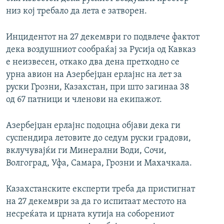
низ кој требало да лета е затворен.
Инцидентот на 27 декември го подвлече фактот
дека воздушниот сообраќај за Русија од Кавказ
е неизвесен, откако два дена претходно се
урна авион на Азербејџан ерлајнс на лет за
руски Грозни, Казахстан, при што загинаа 38
од 67 патници и членови на екипажот.
Азербејџан ерлајнс подоцна објави дека ги
суспендира летовите до седум руски градови,
вклучувајќи ги Минерални Води, Сочи,
Волгоград, Уфа, Самара, Грозни и Махачкала.
Казахстанските експерти треба да пристигнат
на 27 декември за да го испитаат местото на
несреќата и црната кутија на соборениот