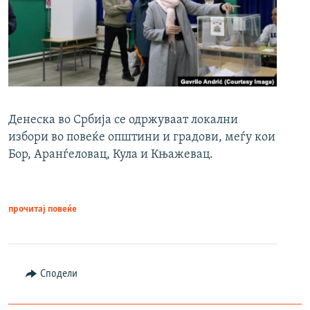
Денеска во Србија се одржуваат локални
избори во повеќе општини и градови, меѓу кои
Бор, Аранѓеловац, Кула и Књажевац.
прочитај повеќе
Сподели