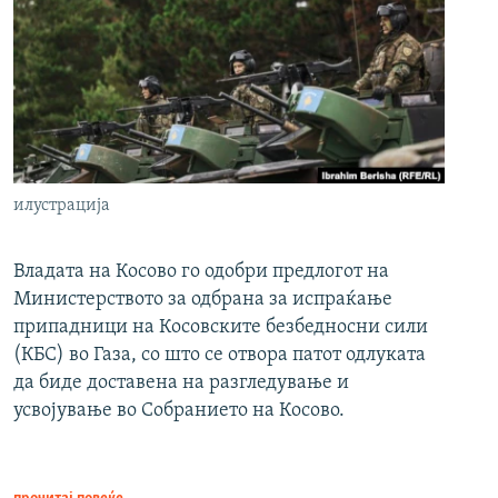
илустрација
Владата на Косово го одобри предлогот на
Министерството за одбрана за испраќање
припадници на Косовските безбедносни сили
(КБС) во Газа, со што се отвора патот одлуката
да биде доставена на разгледување и
усвојување во Собранието на Косово.