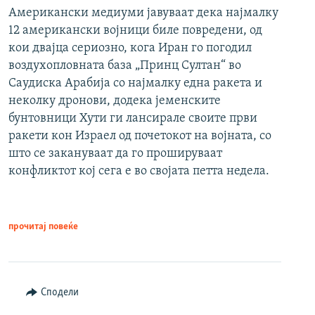
Американски медиуми јавуваат дека најмалку
12 американски војници биле повредени, од
кои двајца сериозно, кога Иран го погодил
воздухопловната база „Принц Султан“ во
Саудиска Арабија со најмалку една ракета и
неколку дронови, додека јеменските
бунтовници Хути ги лансирале своите први
ракети кон Израел од почетокот на војната, со
што се закануваат да го прошируваат
конфликтот кој сега е во својата петта недела.
прочитај повеќе
Сподели