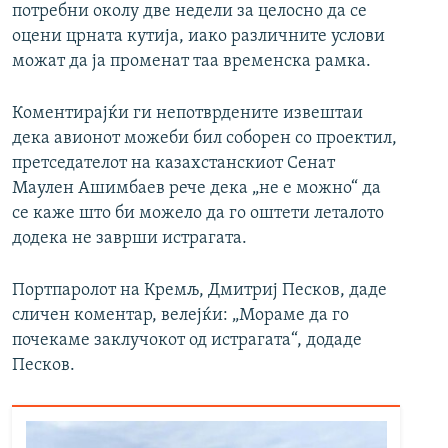
потребни околу две недели за целосно да се
оцени црната кутија, иако различните услови
можат да ја променат таа временска рамка.
Коментирајќи ги непотврдените извештаи
дека авионот можеби бил соборен со проектил,
претседателот на казахстанскиот Сенат
Маулен Ашимбаев рече дека „не е можно“ да
се каже што би можело да го оштети леталото
додека не заврши истрагата.
Портпаролот на Кремљ, Дмитриј Песков, даде
сличен коментар, велејќи: „Мораме да го
почекаме заклучокот од истрагата“, додаде
Песков.