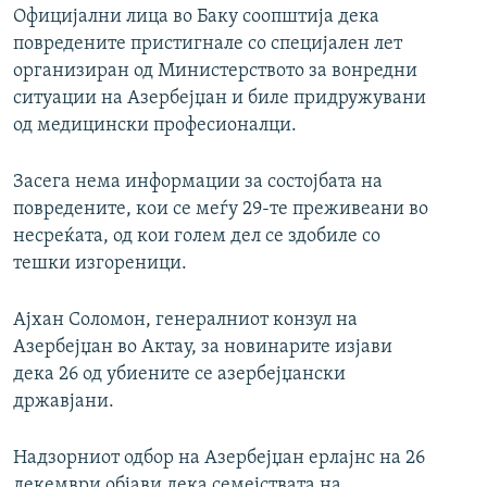
Официјални лица во Баку соопштија дека
повредените пристигнале со специјален лет
организиран од Министерството за вонредни
ситуации на Азербејџан и биле придружувани
од медицински професионалци.
Засега нема информации за состојбата на
повредените, кои се меѓу 29-те преживеани во
несреќата, од кои голем дел се здобиле со
тешки изгореници.
Ајхан Соломон, генералниот конзул на
Азербејџан во Актау, за новинарите изјави
дека 26 од убиените се азербејџански
државјани.
Надзорниот одбор на Азербејџан ерлајнс на 26
декември објави дека семејствата на