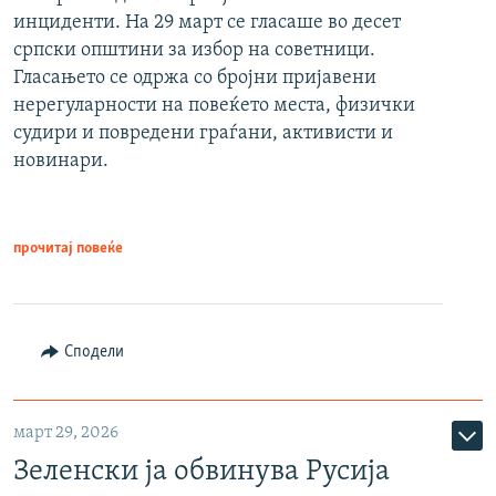
инциденти. На 29 март се гласаше во десет
српски општини за избор на советници.
Гласањето се одржа со бројни пријавени
нерегуларности на повеќето места, физички
судири и повредени граѓани, активисти и
новинари.
прочитај повеќе
Сподели
март 29, 2026
Зеленски ја обвинува Русија