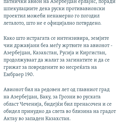
патнички авион на Азербејџан ерлајнс, поради
шпекулациите дека руски противавионски
проектил можеби ненамерно го погодил
леталото, што не е официјално потврдено.
Како што истрагата се интензивира, земјите
чии државјани беа меѓу жртвите на авионот -
Азербејџан, Казахстан, Русија и Киргистан,
продолжуваат да жалат за загинатите и да се
грижат за повредените во несреќата на
Ембраер 190.
Авионот бил на редовен лет од главниот град
на Азербејџан, Баку, за Грозни во руската
област Чеченија, бидејќи бил пренасочен и се
обидел принудно да слета во близина на градот
Актау во западен Казахстан.