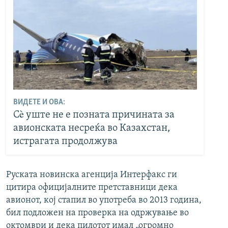
ВИДЕТЕ И ОВА:
Сè уште не е позната причината за
авионската несреќа во Казахстан,
истрагата продолжува
Руската новинска агенција Интерфакс ги
цитира официјалните претставници дека
авионот, кој стапил во употреба во 2013 година,
бил подложен на проверка на одржување во
октомври и дека пилотот имал „огромно