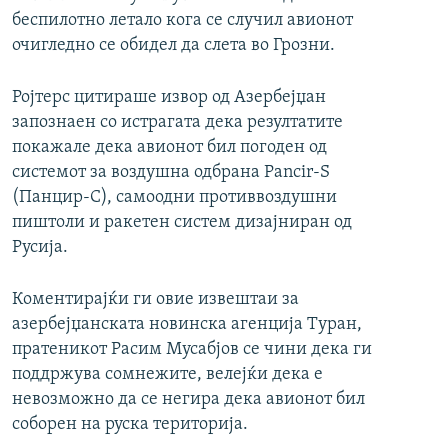
беспилотно летало кога се случил авионот
очигледно се обидел да слета во Грозни.
Ројтерс цитираше извор од Азербејџан
запознаен со истрагата дека резултатите
покажале дека авионот бил погоден од
системот за воздушна одбрана Pancir-S
(Панцир-С), самоодни противвоздушни
пиштоли и ракетен систем дизајниран од
Русија.
Коментирајќи ги овие извештаи за
азербејџанската новинска агенција Туран,
пратеникот Расим Мусабјов се чини дека ги
поддржува сомнежите, велејќи дека е
невозможно да се негира дека авионот бил
соборен на руска територија.