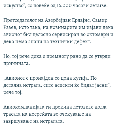
искуство“, со повеќе од 15.000 часови летање.
Претседателот на Азербејџан Ерлајнс, Самир
Рзаев, исто така, на новинарите им изјави дека
авионот бил целосно сервисиран во октомври и
дека нема знаци на технички дефект.
Но, тој рече дека е премногу рано да се утврди
причината.
„Авионот е пронајден со црна кутија. По
детална истрага, сите аспекти ќе бидат јасни“,
рече тој.
Авиокомпанијата ги прекина летовите долж
трасата на несреќата во очекување на
завршување на истрагата.