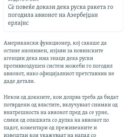
Сè повеќе докази дека руска ракета го
погодила авионот на Азербејџан
ерлајнс
Американски функционер, кој сакаше да
остане анонимен, изјави за новинските
агенции дека има знаци дека руски
противвоздушен систем можеби го погодил
авионот, иако официјалниот претставник не
даде детали.
Некои од доказите, кои допрва треба да бидат
потврдени од властите, вклучуваат снимки од
внатрешноста на авионот пред да се урне,
слики од опашката со дупка на авионот по
падот, коментари од преживеаните и
извештаи кои укажуваат на напад со