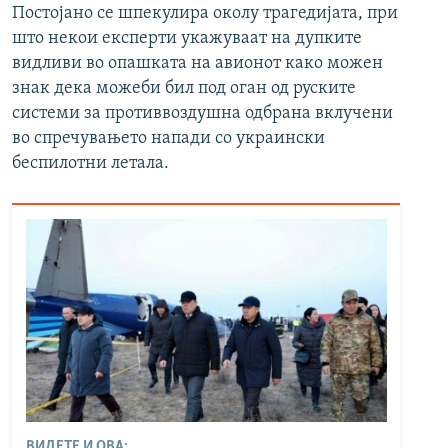
Постојано се шпекулира околу трагедијата, при
што некои експерти укажуваат на дупките
видливи во опашката на авионот како можен
знак дека можеби бил под оган од руските
системи за противвоздушна одбрана вклучени
во спречувањето напади со украински
беспилотни летала.
ВИДЕТЕ И ОВА: