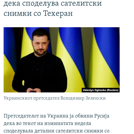
дека споделува сателитски
снимки со Техеран
Украинскиот претседател Володимир Зеленски
Претседателот на Украина ја обвини Русија
дека во текот на изминатата недела
споделувала детални сателитски снимки со