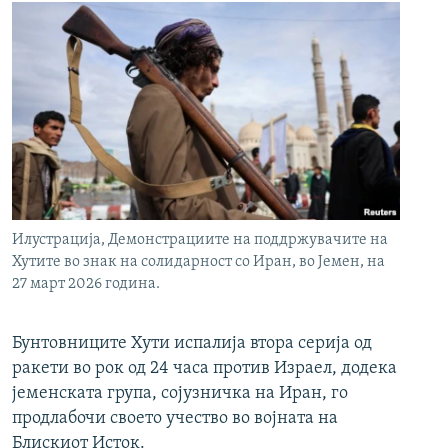
Илустрација, Демонстрациите на поддржувачите на
Хутите во знак на солидарност со Иран, во Јемен, на
27 март 2026 година.
Бунтовниците Хути испалија втора серија од
ракети во рок од 24 часа против Израел, додека
јеменската група, сојузничка на Иран, го
продлабочи своето учество во војната на
Блискиот Исток.