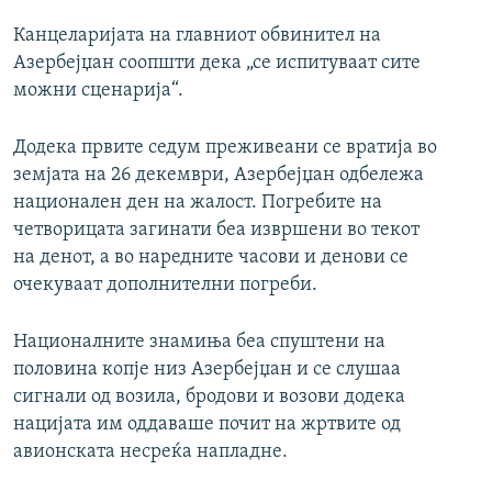
Канцеларијата на главниот обвинител на
Азербејџан соопшти дека „се испитуваат сите
можни сценарија“.
Додека првите седум преживеани се вратија во
земјата на 26 декември, Азербејџан одбележа
национален ден на жалост. Погребите на
четворицата загинати беа извршени во текот
на денот, а во наредните часови и денови се
очекуваат дополнителни погреби.
Националните знамиња беа спуштени на
половина копје низ Азербејџан и се слушаа
сигнали од возила, бродови и возови додека
нацијата им оддаваше почит на жртвите од
авионската несреќа напладне.