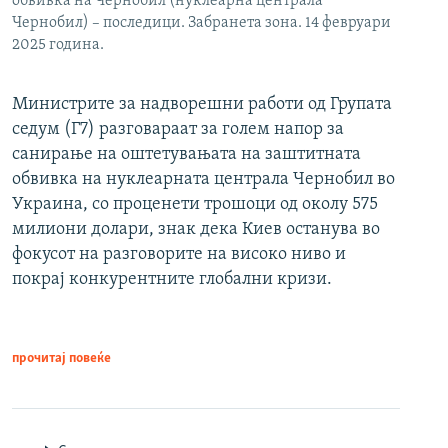
обвивка на Чернобил (нуклеарна централа
Чернобил) – последици. Забранета зона. 14 февруари
2025 година.
Министрите за надворешни работи од Групата
седум (Г7) разговараат за голем напор за
санирање на оштетувањата на заштитната
обвивка на нуклеарната централа Чернобил во
Украина, со проценети трошоци од околу 575
милиони долари, знак дека Киев останува во
фокусот на разговорите на високо ниво и
покрај конкурентните глобални кризи.
прочитај повеќе