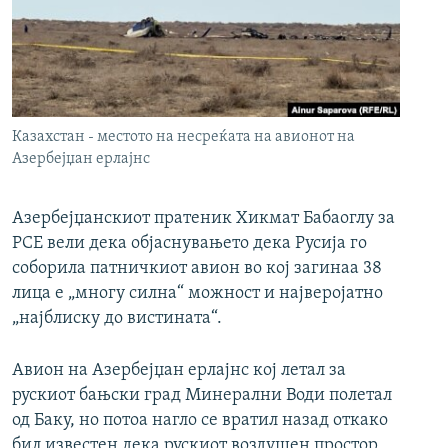
РСЕ веб страници
Казахстан - местото на несреќата на авионот на
Азербејџан ерлајнс
Азербејџанскиот пратеник Хикмат Бабаоглу за
РСЕ вели дека објаснувањето дека Русија го
соборила патничкиот авион во кој загинаа 38
лица е „многу силна“ можност и најверојатно
„најблиску до вистината“.
Авион на Азербејџан ерлајнс кој летал за
рускиот бањски град Минерални Води полетал
од Баку, но потоа нагло се вратил назад откако
бил известен дека рускиот воздушен простор