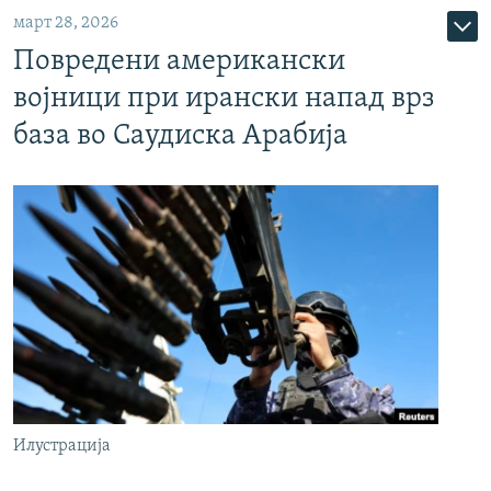
март 28, 2026
Повредени американски
војници при ирански напад врз
база во Саудиска Арабија
Илустрација