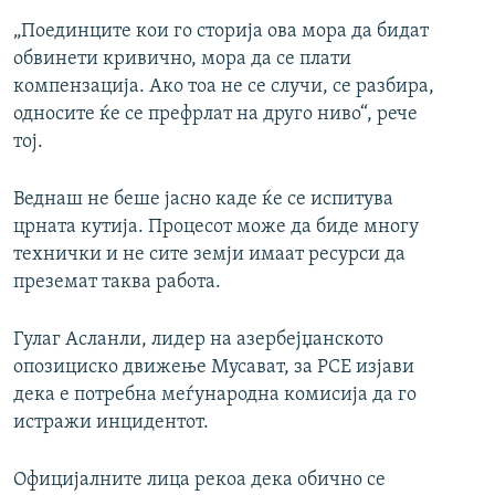
„Поединците кои го сторија ова мора да бидат
обвинети кривично, мора да се плати
компензација. Ако тоа не се случи, се разбира,
односите ќе се префрлат на друго ниво“, рече
тој.
Веднаш не беше јасно каде ќе се испитува
црната кутија. Процесот може да биде многу
технички и не сите земји имаат ресурси да
преземат таква работа.
Гулаг Асланли, лидер на азербејџанското
опозициско движење Мусават, за РСЕ изјави
дека е потребна меѓународна комисија да го
истражи инцидентот.
Официјалните лица рекоа дека обично се