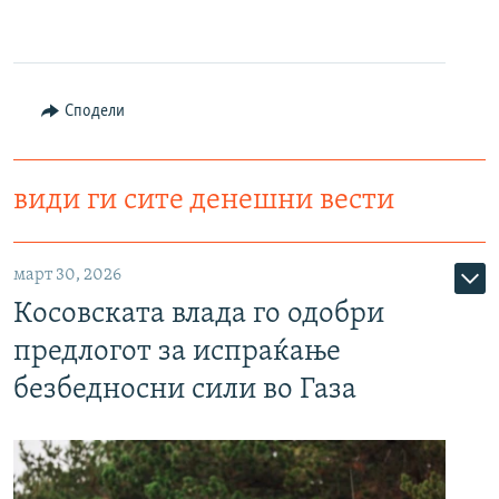
Сподели
види ги сите денешни вести
март 30, 2026
Косовската влада го одобри
предлогот за испраќање
безбедносни сили во Газа