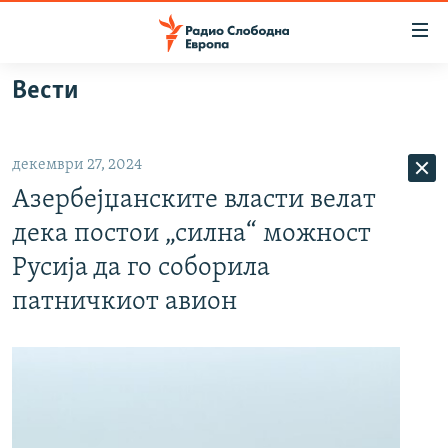
Достапни
линкови
Оди
Вести
на
МАКЕДОНИЈА
содржината
СВЕТ
Оди
декември 27, 2024
ВИЗУЕЛНО
на
Азербејџанските власти велат
главната
ВЕСТИ
навигација
дека постои „силна“ можност
ШТО ТРЕБА ДА ЗНАЕТЕ
Премини
Русија да го соборила
на
ПРИЈАВИ СЕ ЗА ЊУЗЛЕТЕР
патничкиот авион
пребарување
ПОДКАСТ ЗОШТО?
СЛЕДЕТЕ НЕ