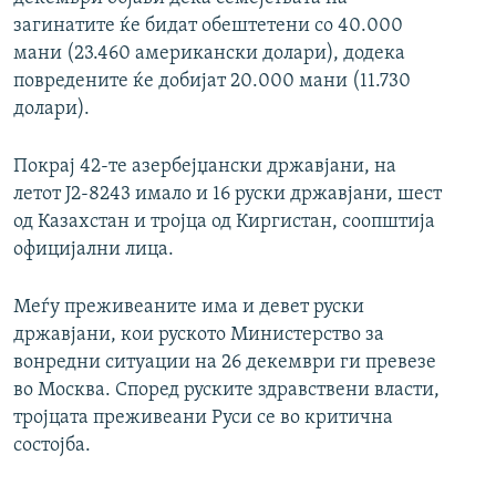
загинатите ќе бидат обештетени со 40.000
мани (23.460 американски долари), додека
повредените ќе добијат 20.000 мани (11.730
долари).
Покрај 42-те азербејџански државјани, на
летот Ј2-8243 имало и 16 руски државјани, шест
од Казахстан и тројца од Киргистан, соопштија
официјални лица.
Меѓу преживеаните има и девет руски
државјани, кои руското Министерство за
вонредни ситуации на 26 декември ги превезе
во Москва. Според руските здравствени власти,
тројцата преживеани Руси се во критична
состојба.