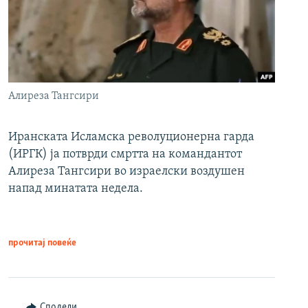
Алиреза Тангсири
Иранската Исламска револуционерна гарда
(ИРГК) ја потврди смртта на командантот
Алиреза Тангсири во израелски воздушен
напад минатата недела.
прочитај повеќе
Сподели