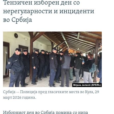
Тензичен изборен ден со
нерегуларности и инциденти
во Србија
Србија -- Полиција пред гласачките места во Кула, 29
март 2026 година.
Изборниот ден во Србија помина со низа