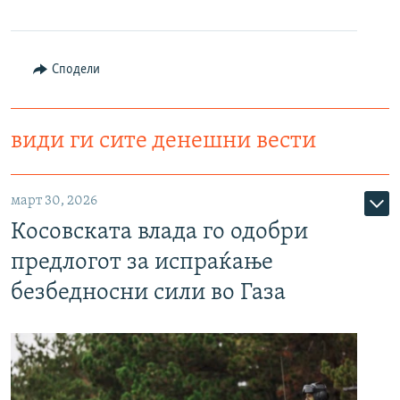
Сподели
види ги сите денешни вести
март 30, 2026
Косовската влада го одобри
предлогот за испраќање
безбедносни сили во Газа