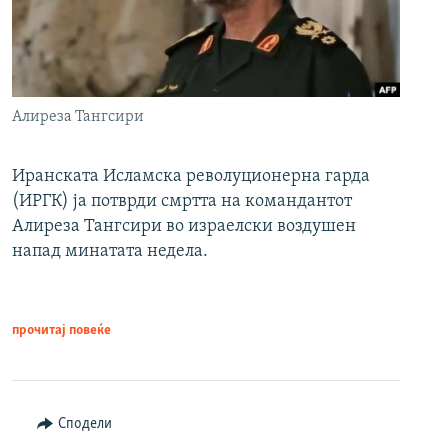
Алиреза Тангсири
Иранската Исламска револуционерна гарда
(ИРГК) ја потврди смртта на командантот
Алиреза Тангсири во израелски воздушен
напад минатата недела.
прочитај повеќе
Сподели