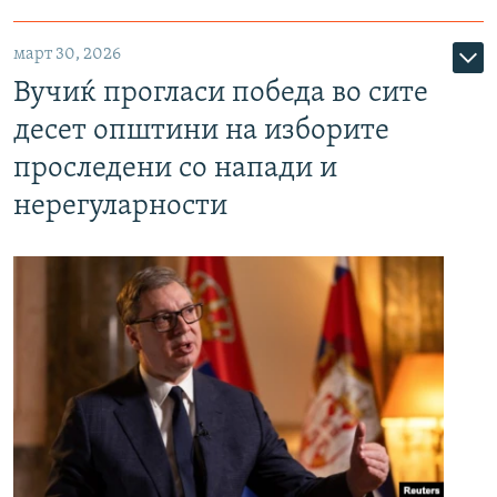
март 30, 2026
Вучиќ прогласи победа во сите
десет општини на изборите
проследени со напади и
нерегуларности