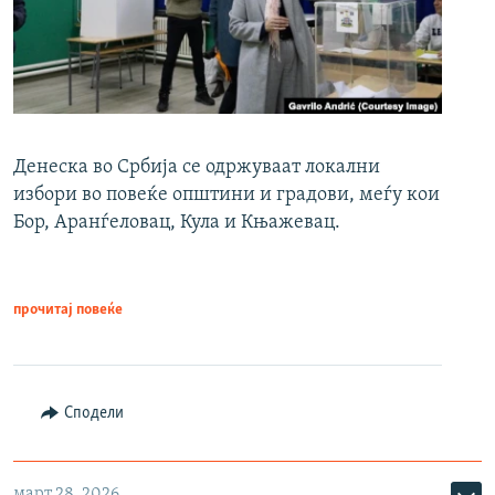
Денеска во Србија се одржуваат локални
избори во повеќе општини и градови, меѓу кои
Бор, Аранѓеловац, Кула и Књажевац.
прочитај повеќе
Сподели
март 28, 2026