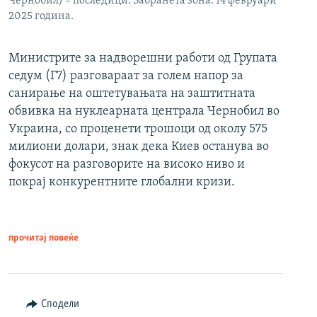
Чернобил) – последици. Забранета зона. 14 февруари
2025 година.
Министрите за надворешни работи од Групата
седум (Г7) разговараат за голем напор за
санирање на оштетувањата на заштитната
обвивка на нуклеарната централа Чернобил во
Украина, со проценети трошоци од околу 575
милиони долари, знак дека Киев останува во
фокусот на разговорите на високо ниво и
покрај конкурентните глобални кризи.
прочитај повеќе
Сподели