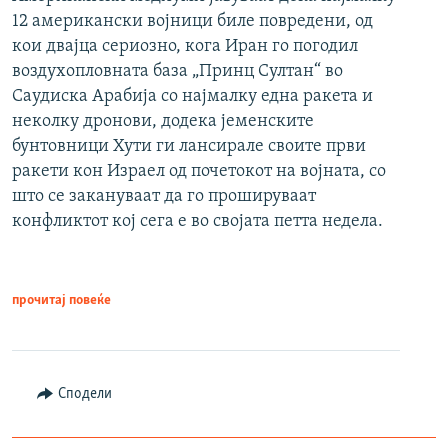
12 американски војници биле повредени, од
кои двајца сериозно, кога Иран го погодил
воздухопловната база „Принц Султан“ во
Саудиска Арабија со најмалку една ракета и
неколку дронови, додека јеменските
бунтовници Хути ги лансирале своите први
ракети кон Израел од почетокот на војната, со
што се закануваат да го прошируваат
конфликтот кој сега е во својата петта недела.
прочитај повеќе
Сподели