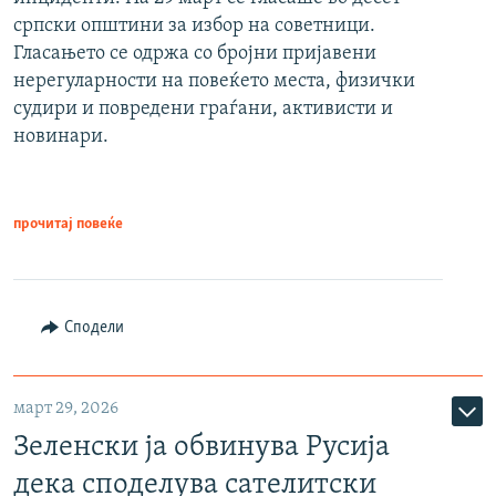
српски општини за избор на советници.
Гласањето се одржа со бројни пријавени
нерегуларности на повеќето места, физички
судири и повредени граѓани, активисти и
новинари.
прочитај повеќе
Сподели
март 29, 2026
Зеленски ја обвинува Русија
дека споделува сателитски