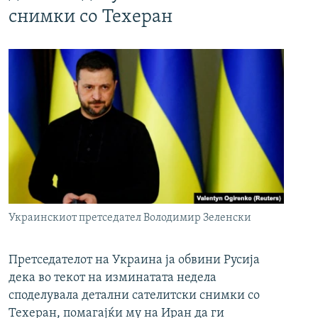
снимки со Техеран
Украинскиот претседател Володимир Зеленски
Претседателот на Украина ја обвини Русија
дека во текот на изминатата недела
споделувала детални сателитски снимки со
Техеран, помагајќи му на Иран да ги