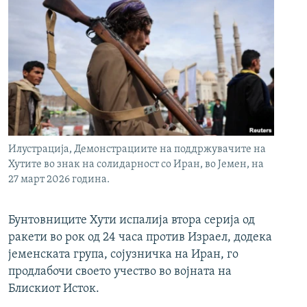
Илустрација, Демонстрациите на поддржувачите на
Хутите во знак на солидарност со Иран, во Јемен, на
27 март 2026 година.
Бунтовниците Хути испалија втора серија од
ракети во рок од 24 часа против Израел, додека
јеменската група, сојузничка на Иран, го
продлабочи своето учество во војната на
Блискиот Исток.