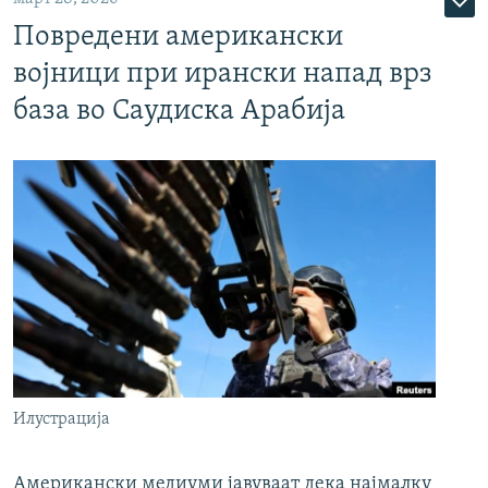
Повредени американски
војници при ирански напад врз
база во Саудиска Арабија
Илустрација
Американски медиуми јавуваат дека најмалку