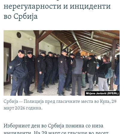
нерегуларности и инциденти
во Србија
Србија -- Полиција пред гласачките места во Кула, 29
март 2026 година.
Изборниот ден во Србија помина со низа
инциденти. На 29 март се гласаше во десет