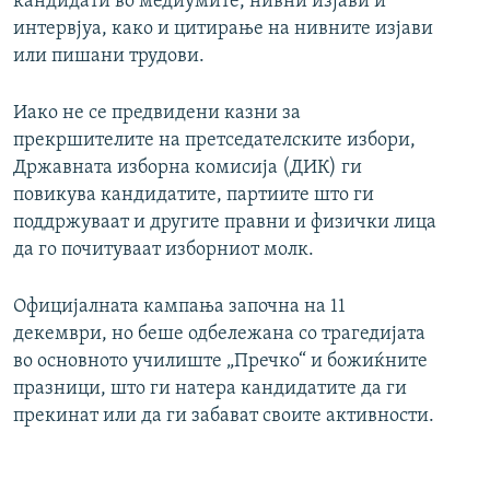
кандидати во медиумите, нивни изјави и
интервјуа, како и цитирање на нивните изјави
или пишани трудови.
Иако не се предвидени казни за
прекршителите на претседателските избори,
Државната изборна комисија (ДИК) ги
повикува кандидатите, партиите што ги
поддржуваат и другите правни и физички лица
да го почитуваат изборниот молк.
Официјалната кампања започна на 11
декември, но беше одбележана со трагедијата
во основното училиште „Пречко“ и божиќните
празници, што ги натера кандидатите да ги
прекинат или да ги забават своите активности.