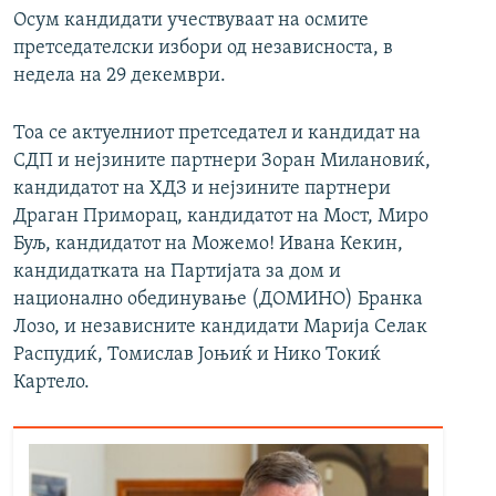
Осум кандидати учествуваат на осмите
претседателски избори од независноста, в
недела на 29 декември.
Тоа се актуелниот претседател и кандидат на
СДП и нејзините партнери Зоран Милановиќ,
кандидатот на ХДЗ и нејзините партнери
Драган Приморац, кандидатот на Мост, Миро
Буљ, кандидатот на Можемо! Ивана Кекин,
кандидатката на Партијата за дом и
национално обединување (ДОМИНО) Бранка
Лозо, и независните кандидати Марија Селак
Распудиќ, Томислав Јоњиќ и Нико Токиќ
Картело.