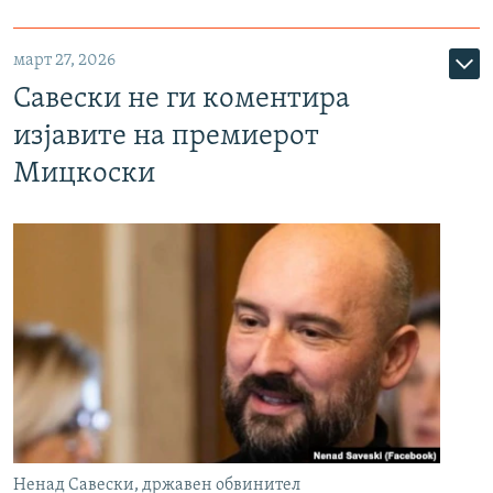
март 27, 2026
Савески не ги коментира
изјавите на премиерот
Мицкоски
Ненад Савески, државен обвинител