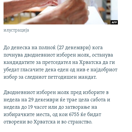
РСЕ веб страници
илустрација
До денеска на полноќ (27 декември) кога
почнува дводневниот изборен молк, останува
кандидатите за претседател на Хрватска да ги
убедат гласачите дека еден од нив е најдобриот
избор за следниот петгодишен мандат.
Дводневниот изборен молк пред изборите в
недела на 29 декември ќе трае цела сабота и
недела до 19 часот или до затворање на
избирачките места, од кои 6755 ќе бидат
отворени во Хрватска и во странство.