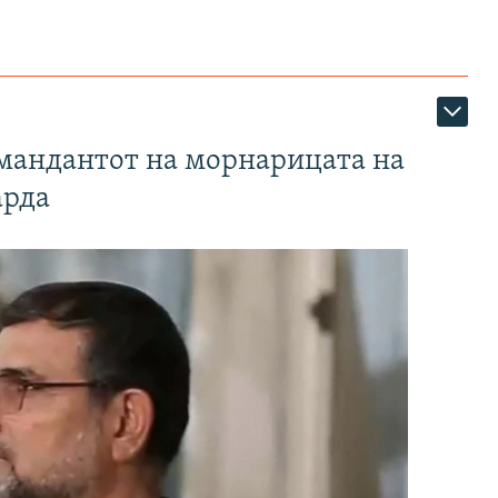
омандантот на морнарицата на
арда