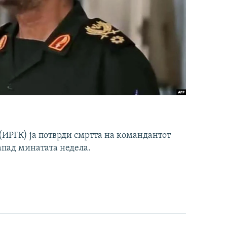
ИРГК) ја потврди смртта на командантот
апад минатата недела.