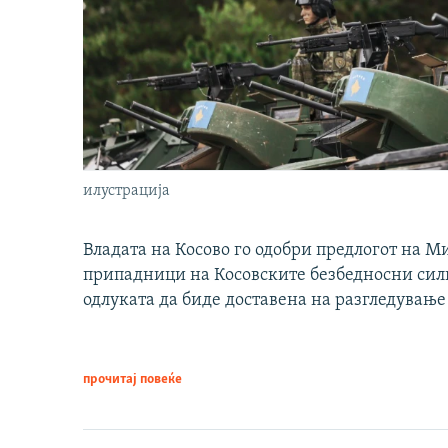
илустрација
Владата на Косово го одобри предлогот на М
припадници на Косовските безбедносни сили 
одлуката да биде доставена на разгледување
прочитај повеќе