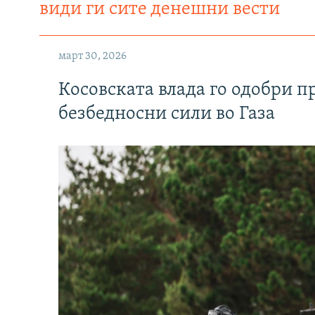
види ги сите денешни вести
март 30, 2026
Косовската влада го одобри п
безбедносни сили во Газа