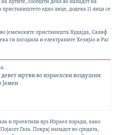
 на Хутите, соопшти дека во нападот на
а пристаништето едно лице, додека 11 лица се
 во јеменските пристаништа Худајда, Салиф
ека ги погодила и електраните Хезијаз и Рас
А:
 девет мртви во израелски воздушни
о Јемен
ала и проектили врз Израел поради, како
Појасот Газа. Покрај нападот во средата,