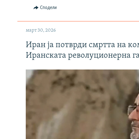
Сподели
март 30, 2026
Иран ја потврди смртта на к
Иранската револуционерна г