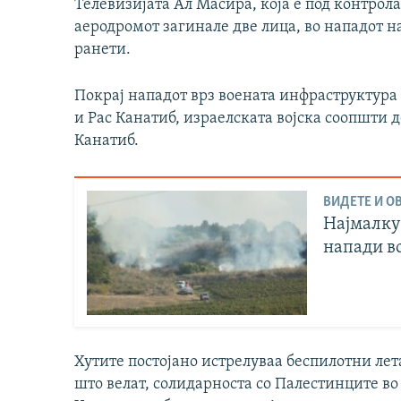
Телевизијата Ал Масира, која е под контрола
аеродромот загинале две лица, во нападот н
ранети.
Покрај нападот врз воената инфраструктура
и Рас Канатиб, израелската војска соопшти д
Канатиб.
ВИДЕТЕ И ОВ
Најмалку
напади в
Хутите постојано истрелуваа беспилотни лет
што велат, солидарноста со Палестинците во 