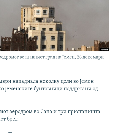
одромот во главниот град на Јемен, 26 декември
ември нападнала неколку цели во Јемен
ако јеменските бунтовници поддржани од
иот аеродром во Сана и три пристаништа
от брег.