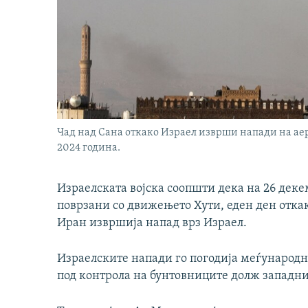
Чад над Сана откако Израел изврши напади на аер
2024 година.
Израелската војска соопшти дека на 26 дек
поврзани со движењето Хути, еден ден отк
Иран извршија напад врз Израел.
Израелските напади го погодија меѓународн
под контрола на бунтовниците долж западни