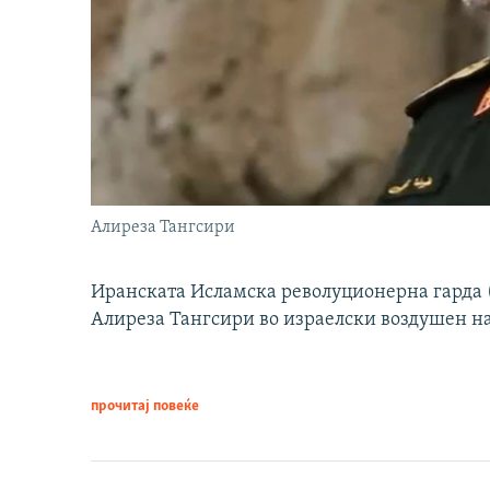
Алиреза Тангсири
Иранската Исламска револуционерна гарда (
Алиреза Тангсири во израелски воздушен н
прочитај повеќе