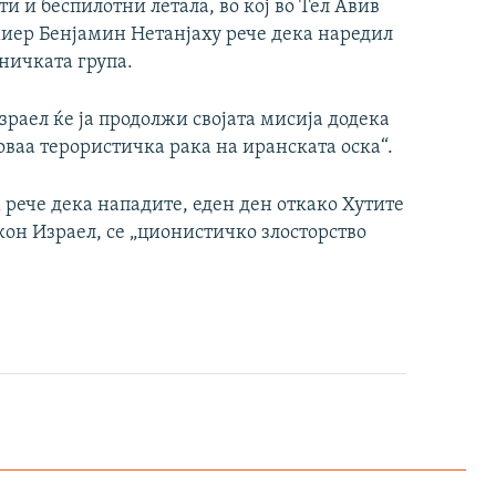
ти и беспилотни летала, во кој во Тел Авив
миер Бенјамин Нетанјаху рече дека наредил
ничката група.
зраел ќе ја продолжи својата мисија додека
оваа терористичка рака на иранската оска“.
рече дека нападите, еден ден откако Хутите
кон Израел, се „ционистичко злосторство